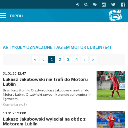
menu
ARTYKUŁY OZNACZONE TAGIEM MOTOR LUBLIN (64)
1
2
3
4
31.01.25 12:47
Łukasz Jakubowski nie trafi do Motoru
Lublin
Bramkarz Stomilu Olsztyn Łukasz Jakubowski nie trafi do
Motoru Lublin. Olsztyński zawodnik trenuje ponownie z III-
ligowcem.
Komentarzy: 3 »
13.01.25 21:08
Łukasz Jakubowski wyleciał na obóz z
Motorem Lublin