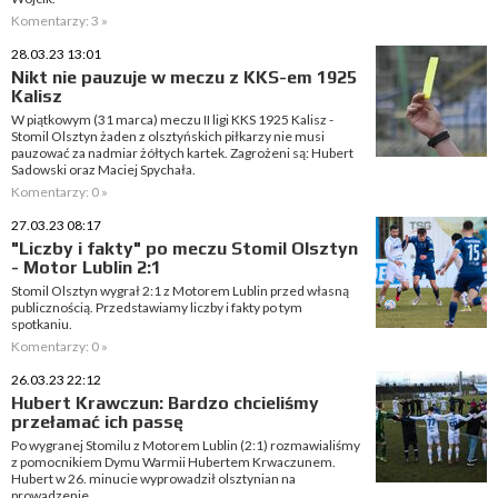
Komentarzy: 3 »
28.03.23 13:01
Nikt nie pauzuje w meczu z KKS-em 1925
Kalisz
W piątkowym (31 marca) meczu II ligi KKS 1925 Kalisz -
Stomil Olsztyn żaden z olsztyńskich piłkarzy nie musi
pauzować za nadmiar żółtych kartek. Zagrożeni są: Hubert
Sadowski oraz Maciej Spychała.
Komentarzy: 0 »
27.03.23 08:17
"Liczby i fakty" po meczu Stomil Olsztyn
- Motor Lublin 2:1
Stomil Olsztyn wygrał 2:1 z Motorem Lublin przed własną
publicznością. Przedstawiamy liczby i fakty po tym
spotkaniu.
Komentarzy: 0 »
26.03.23 22:12
Hubert Krawczun: Bardzo chcieliśmy
przełamać ich passę
Po wygranej Stomilu z Motorem Lublin (2:1) rozmawialiśmy
z pomocnikiem Dymu Warmii Hubertem Krwaczunem.
Hubert w 26. minucie wyprowadził olsztynian na
prowadzenie.