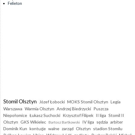
Felieton
Stomil Olsztyn
Józef Łobocki
MOKS Stomil Olsztyn
Legia
Warszawa
Warmia Olsztyn
Andrzej Biedrzycki
Puszcza
Niepołomice
Łukasz Suchocki
Krzysztof Filipek
II liga
Stomil II
Olsztyn
GKS Wikielec
IV liga
sędzia
arbiter
Bartosz Bartkowski
Dominik Kun
kontuzje
walne
zarząd
Olsztyn
stadion Stomilu