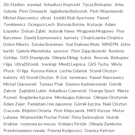
Zin Stadion
wywiad
Arkadiusz Koprucki
Tęcza Biskupiec
Arka
Gdynia
Piotr Głowacki
Jagiellonia Białystok
Piotr Wypniewski
Michał Alancewicz
ultras
Łódzki Klub Sportowy
Paweł
Tomkiewicz
Grzegorz Lech
Bytovia Bytów
licytacje
Adam
Łopatko
Dolcan Ząbki
Jeziorak Iława
Mrągowia Mrągowo
Pisa
Barczewo
Dawid Szymonowicz
karnety
Chojniczanka Chojnice
Dobre Miasto
Zatoka Braniewo
Stal Stalowa Wola
WMZPN
żółte
kartki
Galeria Warmińska
sponsor
Piotr Zajączkowski
Rominta
Gołdap
GKS Stawiguda
Olimpia Elbląg
Łukta
Resovia
Biskupiec
I liga
Ultra(S)tomiL
treningi
Miedź Legnica
GKS Tychy
Wisła
Płock
III liga
Korona Kielce
Lechia Gdańsk
Stomil Olsztyn -
kobiety
AS Stomil Olsztyn
R-Gol
terminarz
Paweł Alancewicz
Michał Glanowski
Tomasz Ptak
Szymon Kaźmierowski
Górnik
Zabrze
Zagłębie Lubin
Arkadiusz Czarnecki
Orange Sport
Warta
Poznań
Bogdanka Łęczna
Mindaugas Kalonas
Olimpia Olsztynek
Adam Zejer
Pamiętam i nie zapomnę
Górnik Łęczna
Naki Olsztyn
Cracovia
Błękitni Orneta
Piotr Klepczarek
MKS Korsze
Motor
Lubawa
Wojewódzki Puchar Polski
Flota Świnoujście
Hutnik
Kraków
rozmowa po meczu
Kolejarz Stróże
Olimpia Zambrów
Przedstawiamy rywala
Polonia Bydgoszcz
Granica Kętrzyn