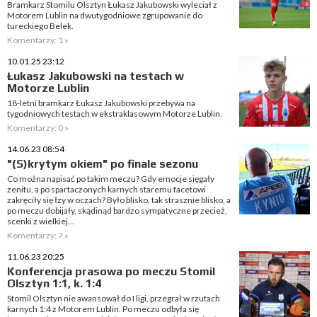
Bramkarz Stomilu Olsztyn Łukasz Jakubowski wyleciał z
Motorem Lublin na dwutygodniowe zgrupowanie do
tureckiego Belek.
Komentarzy: 1 »
10.01.25 23:12
Łukasz Jakubowski na testach w
Motorze Lublin
18-letni bramkarz Łukasz Jakubowski przebywa na
tygodniowych testach w ekstraklasowym Motorze Lublin.
Komentarzy: 0 »
14.06.23 08:54
"(S)krytym okiem" po finale sezonu
Co można napisać po takim meczu? Gdy emocje sięgały
zenitu, a po spartaczonych karnych staremu facetowi
zakręciły się łzy w oczach? Było blisko, tak strasznie blisko, a
po meczu dobijały, skądinąd bardzo sympatyczne przecież,
scenki z wielkiej...
Komentarzy: 7 »
11.06.23 20:25
Konferencja prasowa po meczu Stomil
Olsztyn 1:1, k. 1:4
Stomil Olsztyn nie awansował do I ligi, przegrał w rzutach
karnych 1:4 z Motorem Lublin. Po meczu odbyła się