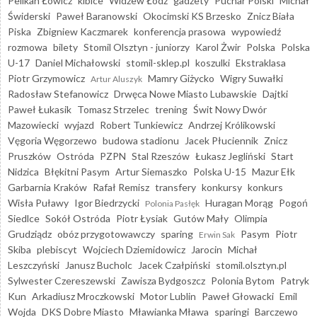
Pelikan Łowicz
kibice
Widzew Łódź
gadżety
Puchar Polski
Michał
Świderski
Paweł Baranowski
Okocimski KS Brzesko
Znicz Biała
Piska
Zbigniew Kaczmarek
konferencja prasowa
wypowiedź
rozmowa
bilety
Stomil Olsztyn - juniorzy
Karol Żwir
Polska
Polska
U-17
Daniel Michałowski
stomil-sklep.pl
koszulki
Ekstraklasa
Piotr Grzymowicz
Mamry Giżycko
Wigry Suwałki
Artur Aluszyk
Radosław Stefanowicz
Drwęca Nowe Miasto Lubawskie
Dajtki
Paweł Łukasik
Tomasz Strzelec
trening
Świt Nowy Dwór
Mazowiecki
wyjazd
Robert Tunkiewicz
Andrzej Królikowski
Vęgoria Węgorzewo
budowa stadionu
Jacek Płuciennik
Znicz
Pruszków
Ostróda
PZPN
Stal Rzeszów
Łukasz Jegliński
Start
Nidzica
Błękitni Pasym
Artur Siemaszko
Polska U-15
Mazur Ełk
Garbarnia Kraków
Rafał Remisz
transfery
konkursy
konkurs
Wisła Puławy
Igor Biedrzycki
Huragan Morąg
Pogoń
Polonia Pasłęk
Siedlce
Sokół Ostróda
Piotr Łysiak
Gutów Mały
Olimpia
Grudziądz
obóz przygotowawczy
sparing
Pasym
Piotr
Erwin Sak
Skiba
plebiscyt
Wojciech Dziemidowicz
Jarocin
Michał
Leszczyński
Janusz Bucholc
Jacek Czałpiński
stomil.olsztyn.pl
Sylwester Czereszewski
Zawisza Bydgoszcz
Polonia Bytom
Patryk
Kun
Arkadiusz Mroczkowski
Motor Lublin
Paweł Głowacki
Emil
Wojda
DKS Dobre Miasto
Mławianka Mława
sparingi
Barczewo