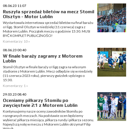
08.06.23 11:07
Ruszyła sprzedaż biletów na mecz Stomil
Olsztyn - Motor Lublin
Wystartowała internetowa sprzedaż biletów na finał barażu
o I ligę. Stomil Olsztyn w niedzielę (11 czerwca) zagra z
Motorem Lublin. Początek meczu o godzinie 15:30. MUSI
BYĆ KOMPLET PUBLICZNOŚCI!
Komentarzy: 10 »
08.06.23 00:40
W finale baraży zagramy z Motorem
Lublin
Stomil Olsztyn w finale baraży o I ligę zagra na własnym
stadionie z Motorem Lublin. Mecz odbędzie się w niedzielę
(11 czerwca 2023 roku), pierwszy gwizdek sędziego o
15:30.
Komentarzy: 1 »
29.03.23 08:40
Oceniamy piłkarzy Stomilu po
zwycięstwie 2:1 z Motorem Lublin
Kontynuujemy nasze oceny zawodników Stomilu po
rozegranych meczach. Na podstawie ocen będziemy
wybierać piłkarza miesiąca, piłkarza rundy i piłkarza sezonu.
Najwyższą notę w meczu z Motorem Lublin otrzymał Filip
Wójcik.