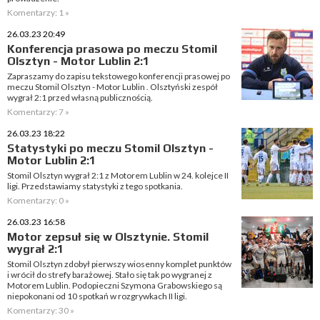
Komentarzy: 1 »
26.03.23 20:49
Konferencja prasowa po meczu Stomil
Olsztyn - Motor Lublin 2:1
Zapraszamy do zapisu tekstowego konferencji prasowej po
meczu Stomil Olsztyn - Motor Lublin . Olsztyński zespół
wygrał 2:1 przed własną publicznością.
Komentarzy: 7 »
26.03.23 18:22
Statystyki po meczu Stomil Olsztyn -
Motor Lublin 2:1
Stomil Olsztyn wygrał 2:1 z Motorem Lublin w 24. kolejce II
ligi. Przedstawiamy statystyki z tego spotkania.
Komentarzy: 0 »
26.03.23 16:58
Motor zepsuł się w Olsztynie. Stomil
wygrał 2:1
Stomil Olsztyn zdobył pierwszy wiosenny komplet punktów
i wrócił do strefy barażowej. Stało się tak po wygranej z
Motorem Lublin. Podopieczni Szymona Grabowskiego są
niepokonani od 10 spotkań w rozgrywkach II ligi.
Komentarzy: 30 »