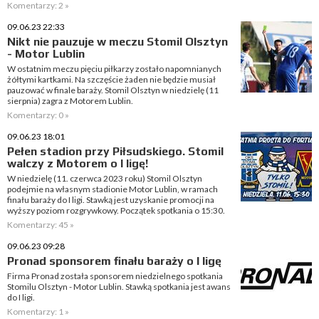
Komentarzy: 2 »
09.06.23 22:33
Nikt nie pauzuje w meczu Stomil Olsztyn
- Motor Lublin
W ostatnim meczu pięciu piłkarzy zostało napomnianych
żółtymi kartkami. Na szczęście żaden nie będzie musiał
pauzować w finale baraży. Stomil Olsztyn w niedzielę (11
sierpnia) zagra z Motorem Lublin.
Komentarzy: 0 »
09.06.23 18:01
Pełen stadion przy Piłsudskiego. Stomil
walczy z Motorem o I ligę!
W niedzielę (11. czerwca 2023 roku) Stomil Olsztyn
podejmie na własnym stadionie Motor Lublin, w ramach
finału baraży do I ligi. Stawką jest uzyskanie promocji na
wyższy poziom rozgrywkowy. Początek spotkania o 15:30.
Komentarzy: 45 »
09.06.23 09:28
Pronad sponsorem finału baraży o I ligę
Firma Pronad została sponsorem niedzielnego spotkania
Stomilu Olsztyn - Motor Lublin. Stawką spotkania jest awans
do I ligi.
Komentarzy: 1 »