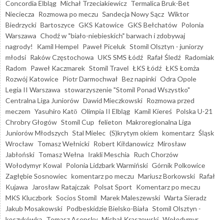
Concordia Elbląg
Michał Trzeciakiewicz
Termalica Bruk-Bet
Nieciecza
Rozmowa po meczu
Sandecja Nowy Sącz
Wiktor
Biedrzycki
Bartoszyce
GKS Katowice
GKS Bełchatów
Polonia
Warszawa
Chodź w "biało-niebieskich" barwach i zdobywaj
nagrody!
Kamil Hempel
Paweł Piceluk
Stomil Olsztyn - juniorzy
młodsi
Raków Częstochowa
UKS SMS Łódź
Rafał Śledź
Radomiak
Radom
Paweł Kaczmarek
Stomil Travel
ŁKS Łódź
ŁKS Łomża
Rozwój Katowice
Piotr Darmochwał
Bez napinki
Odra Opole
Legia II Warszawa
stowarzyszenie "Stomil Ponad Wszystko"
Centralna Liga Juniorów
Dawid Mieczkowski
Rozmowa przed
meczem
Yasuhiro Katō
Olimpia II Elbląg
Kamil Kiereś
Polska U-21
Chrobry Głogów
Stomil Cup
felieton
Makroregionalna Liga
Juniorów Młodszych
Stal Mielec
(S)krytym okiem
komentarz
Śląsk
Wrocław
Tomasz Wełnicki
Robert Kiłdanowicz
Mirosław
Jabłoński
Tomasz Wełna
Irakli Meschia
Ruch Chorzów
Wołodymyr Kowal
Polonia Lidzbark Warmiński
Górnik Polkowice
Zagłębie Sosnowiec
komentarz po meczu
Mariusz Borkowski
Rafał
Kujawa
Jarosław Ratajczak
Polsat Sport
Komentarz po meczu
MKS Kluczbork
Socios Stomil
Marek Maleszewski
Warta Sieradz
Jakub Mosakowski
Podbeskidzie Bielsko-Biała
Stomil Olsztyn -
koszykówka
Tomasz Asensky
Michał Kraszewski
Wołodymyr