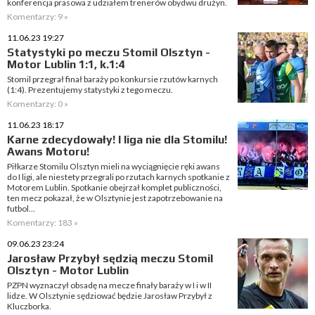
konferencja prasowa z udziałem trenerów obydwu drużyn.
Komentarzy: 9 »
11.06.23 19:27
Statystyki po meczu Stomil Olsztyn -
Motor Lublin 1:1, k.1:4
Stomil przegrał finał baraży po konkursie rzutów karnych
(1:4). Prezentujemy statystyki z tego meczu.
Komentarzy: 0 »
11.06.23 18:17
Karne zdecydowały! I liga nie dla Stomilu!
Awans Motoru!
Piłkarze Stomilu Olsztyn mieli na wyciągnięcie ręki awans
do I ligi, ale niestety przegrali po rzutach karnych spotkanie z
Motorem Lublin. Spotkanie obejrzał komplet publiczności,
ten mecz pokazał, że w Olsztynie jest zapotrzebowanie na
futbol...
Komentarzy: 183 »
09.06.23 23:24
Jarosław Przybył sędzią meczu Stomil
Olsztyn - Motor Lublin
PZPN wyznaczył obsadę na mecze finały baraży w I i w II
lidze. W Olsztynie sędziować będzie Jarosław Przybył z
Kluczborka.