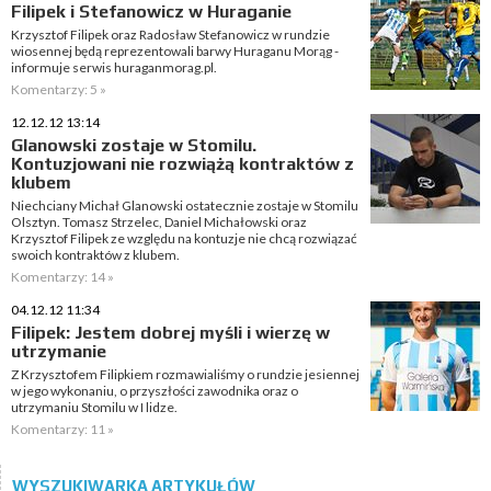
Filipek i Stefanowicz w Huraganie
Krzysztof Filipek oraz Radosław Stefanowicz w rundzie
wiosennej będą reprezentowali barwy Huraganu Morąg -
informuje serwis huraganmorag.pl.
Komentarzy: 5 »
12.12.12 13:14
Glanowski zostaje w Stomilu.
Kontuzjowani nie rozwiążą kontraktów z
klubem
Niechciany Michał Glanowski ostatecznie zostaje w Stomilu
Olsztyn. Tomasz Strzelec, Daniel Michałowski oraz
Krzysztof Filipek ze względu na kontuzje nie chcą rozwiązać
swoich kontraktów z klubem.
Komentarzy: 14 »
04.12.12 11:34
Filipek: Jestem dobrej myśli i wierzę w
utrzymanie
Z Krzysztofem Filipkiem rozmawialiśmy o rundzie jesiennej
w jego wykonaniu, o przyszłości zawodnika oraz o
utrzymaniu Stomilu w I lidze.
Komentarzy: 11 »
WYSZUKIWARKA ARTYKUŁÓW