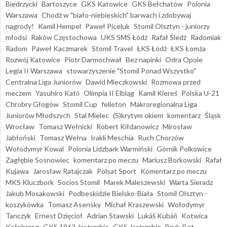
Biedrzycki
Bartoszyce
GKS Katowice
GKS Bełchatów
Polonia
Warszawa
Chodź w "biało-niebieskich" barwach i zdobywaj
nagrody!
Kamil Hempel
Paweł Piceluk
Stomil Olsztyn - juniorzy
młodsi
Raków Częstochowa
UKS SMS Łódź
Rafał Śledź
Radomiak
Radom
Paweł Kaczmarek
Stomil Travel
ŁKS Łódź
ŁKS Łomża
Rozwój Katowice
Piotr Darmochwał
Bez napinki
Odra Opole
Legia II Warszawa
stowarzyszenie "Stomil Ponad Wszystko"
Centralna Liga Juniorów
Dawid Mieczkowski
Rozmowa przed
meczem
Yasuhiro Katō
Olimpia II Elbląg
Kamil Kiereś
Polska U-21
Chrobry Głogów
Stomil Cup
felieton
Makroregionalna Liga
Juniorów Młodszych
Stal Mielec
(S)krytym okiem
komentarz
Śląsk
Wrocław
Tomasz Wełnicki
Robert Kiłdanowicz
Mirosław
Jabłoński
Tomasz Wełna
Irakli Meschia
Ruch Chorzów
Wołodymyr Kowal
Polonia Lidzbark Warmiński
Górnik Polkowice
Zagłębie Sosnowiec
komentarz po meczu
Mariusz Borkowski
Rafał
Kujawa
Jarosław Ratajczak
Polsat Sport
Komentarz po meczu
MKS Kluczbork
Socios Stomil
Marek Maleszewski
Warta Sieradz
Jakub Mosakowski
Podbeskidzie Bielsko-Biała
Stomil Olsztyn -
koszykówka
Tomasz Asensky
Michał Kraszewski
Wołodymyr
Tanczyk
Ernest Dzięcioł
Adrian Stawski
Lukáš Kubáň
Kotwica
Kołobrzeg
GKS 1962 Jastrzębie
GKS Jastrzębie
Bruk-Bet