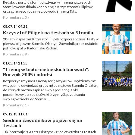
Redakcja portalu stomil.olsztyn.pl w imieniu wszystkich
Stomilowców składa kondolencje Krzysztofowi Filipkowi
oraz całej jego rodzinie z powodu śmierci Taty.
Komentarzy: 0 »
08.07.14 09:21
Krzysztof Filipek na testach w Stomilu
28-letni napastnik Krzysztof Filipek rozpoczął dzisiaj testy w
pierwszoligowym Stomilu Olsztyn. Zawodnik przez ostatnie
pół roku grał w Radomiaku Radom.
Komentarzy: 9 »
01.05.14 21:55
"Trenuj w biało-niebieskich barwach":
Rocznik 2005 i młodsi
Rozpoczynamy naszą nową serię artykułów. Będziemy raz
w tygodniu odwiedzać grupy młodzieżowe Stomilu Olsztyn,
do których można zapisać swoją pociechę. Cykl
poradnikowy dla rodziców, którzy myślą o zapisaniu
swojego dziecka do Stomilu...
Komentarzy: 1 »
09.12.13 11:01
Siedmiu zawodników pojawi się na
testach
Jak informuje "Gazeta Olsztyńska" od czwartku na testach