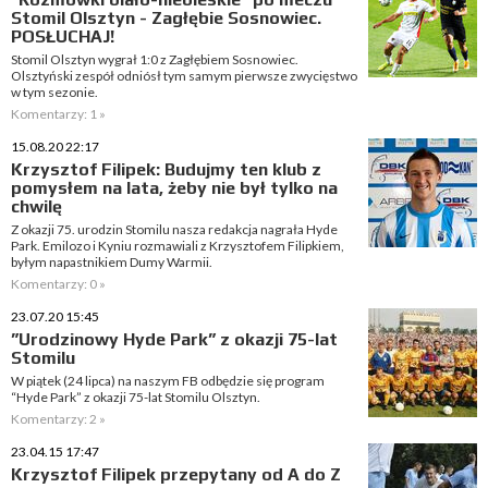
Stomil Olsztyn - Zagłębie Sosnowiec.
POSŁUCHAJ!
Stomil Olsztyn wygrał 1:0 z Zagłębiem Sosnowiec.
Olsztyński zespół odniósł tym samym pierwsze zwycięstwo
w tym sezonie.
Komentarzy: 1 »
15.08.20 22:17
Krzysztof Filipek: Budujmy ten klub z
pomysłem na lata, żeby nie był tylko na
chwilę
Z okazji 75. urodzin Stomilu nasza redakcja nagrała Hyde
Park. Emilozo i Kyniu rozmawiali z Krzysztofem Filipkiem,
byłym napastnikiem Dumy Warmii.
Komentarzy: 0 »
23.07.20 15:45
”Urodzinowy Hyde Park” z okazji 75-lat
Stomilu
W piątek (24 lipca) na naszym FB odbędzie się program
“Hyde Park” z okazji 75-lat Stomilu Olsztyn.
Komentarzy: 2 »
23.04.15 17:47
Krzysztof Filipek przepytany od A do Z