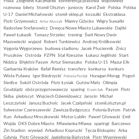
Piska
Zbigniew Kaczmarek
konferencja prasowa
wypowiedź
rozmowa
bilety
Stomil Olsztyn - juniorzy
Karol Żwir
Polska
Polska
U-17
Daniel Michałowski
stomil-sklep.pl
koszulki
Ekstraklasa
Piotr Grzymowicz
Mamry Giżycko
Wigry Suwałki
Artur Aluszyk
Radosław Stefanowicz
Drwęca Nowe Miasto Lubawskie
Dajtki
Paweł Łukasik
Tomasz Strzelec
trening
Świt Nowy Dwór
Mazowiecki
wyjazd
Robert Tunkiewicz
Andrzej Królikowski
Vęgoria Węgorzewo
budowa stadionu
Jacek Płuciennik
Znicz
Pruszków
Ostróda
PZPN
Stal Rzeszów
Łukasz Jegliński
Start
Nidzica
Błękitni Pasym
Artur Siemaszko
Polska U-15
Mazur Ełk
Garbarnia Kraków
Rafał Remisz
transfery
konkursy
konkurs
Wisła Puławy
Igor Biedrzycki
Huragan Morąg
Pogoń
Polonia Pasłęk
Siedlce
Sokół Ostróda
Piotr Łysiak
Gutów Mały
Olimpia
Grudziądz
obóz przygotowawczy
sparing
Pasym
Piotr
Erwin Sak
Skiba
plebiscyt
Wojciech Dziemidowicz
Jarocin
Michał
Leszczyński
Janusz Bucholc
Jacek Czałpiński
stomil.olsztyn.pl
Sylwester Czereszewski
Zawisza Bydgoszcz
Polonia Bytom
Patryk
Kun
Arkadiusz Mroczkowski
Motor Lublin
Paweł Głowacki
Emil
Wojda
DKS Dobre Miasto
Mławianka Mława
sparingi
Barczewo
Zin Stadion
wywiad
Arkadiusz Koprucki
Tęcza Biskupiec
Arka
Gdynia
Piotr Głowacki
Jagiellonia Białystok
Piotr Wypniewski