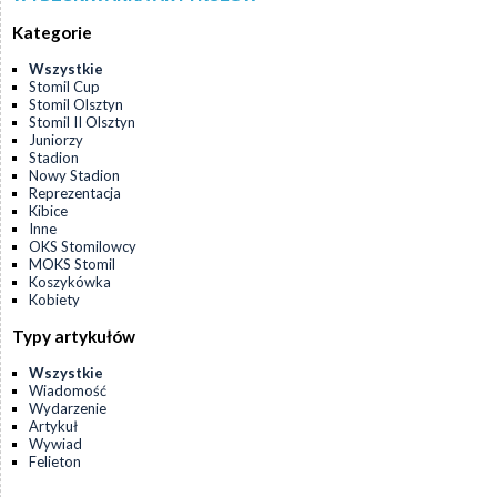
Kategorie
Wszystkie
Stomil Cup
Stomil Olsztyn
Stomil II Olsztyn
Juniorzy
Stadion
Nowy Stadion
Reprezentacja
Kibice
Inne
OKS Stomilowcy
MOKS Stomil
Koszykówka
Kobiety
Typy artykułów
Wszystkie
Wiadomość
Wydarzenie
Artykuł
Wywiad
Felieton