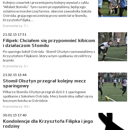
Kolejny czwartek i prezentujemy kolejny wywiad z cyklu
"Alfabet Stomilu”. Tym razem przepytaliśmy, będącego
ostatnio w morderczej formie, obecnie zawodnika Sokoła
Ostróda, grającego wcześniej przez wiele lat w Stomilu,
Krzysztofa Filipka....
Komentarzy: 7 »
21.02.15 17:51
Filipek: Chciałem się przypomnieć kibicom
i działaczom Stomilu
Po sparingu Sokół Ostróda - Stomil Olsztyn rozmawialiśmy z
Krzysztofem Filipkiem, który w tym spotkaniu strzelił trzy
bramki.
Komentarzy: 3 »
21.02.15 13:44
Stomil Olsztyn przegrał kolejny mecz
sparingowy
Piłkarze Stomilu Olsztyn przegrali dziś 3:1 sparingowe
spotkanie z Sokołem Ostróda. Mecz kontrolny odbył się na
bocznym boisku w Ostródzie.
Komentarzy: 30 »
30.01.15 17:40
Kondolencje dla Krzysztofa Filipka i jego
rodziny