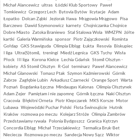
Michał Alancewicz
ultras
Łódzki Klub Sportowy
Paweł
Tomkiewicz
Grzegorz Lech
Bytovia Bytów
licytacje
Adam
Łopatko
Dolcan Ząbki
Jeziorak Iława
Mrągowia Mrągowo
Pisa
Barczewo
Dawid Szymonowicz
karnety
Chojniczanka Chojnice
Dobre Miasto
Zatoka Braniewo
Stal Stalowa Wola
WMZPN
żółte
kartki
Galeria Warmińska
sponsor
Piotr Zajączkowski
Rominta
Gołdap
GKS Stawiguda
Olimpia Elbląg
Łukta
Resovia
Biskupiec
I liga
Ultra(S)tomiL
treningi
Miedź Legnica
GKS Tychy
Wisła
Płock
III liga
Korona Kielce
Lechia Gdańsk
Stomil Olsztyn -
kobiety
AS Stomil Olsztyn
R-Gol
terminarz
Paweł Alancewicz
Michał Glanowski
Tomasz Ptak
Szymon Kaźmierowski
Górnik
Zabrze
Zagłębie Lubin
Arkadiusz Czarnecki
Orange Sport
Warta
Poznań
Bogdanka Łęczna
Mindaugas Kalonas
Olimpia Olsztynek
Adam Zejer
Pamiętam i nie zapomnę
Górnik Łęczna
Naki Olsztyn
Cracovia
Błękitni Orneta
Piotr Klepczarek
MKS Korsze
Motor
Lubawa
Wojewódzki Puchar Polski
Flota Świnoujście
Hutnik
Kraków
rozmowa po meczu
Kolejarz Stróże
Olimpia Zambrów
Przedstawiamy rywala
Polonia Bydgoszcz
Granica Kętrzyn
Concordia Elbląg
Michał Trzeciakiewicz
Termalica Bruk-Bet
Nieciecza
Rozmowa po meczu
Sandecja Nowy Sącz
Wiktor