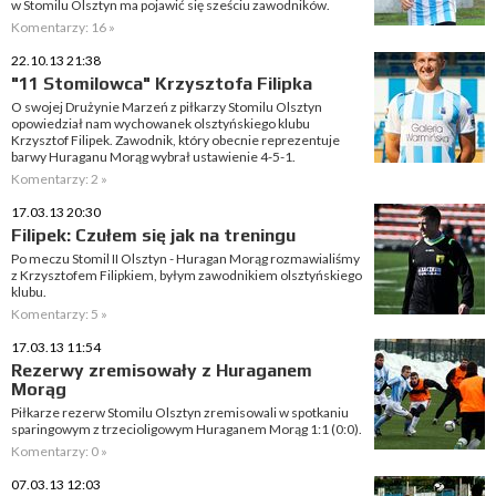
w Stomilu Olsztyn ma pojawić się sześciu zawodników.
Komentarzy: 16 »
22.10.13 21:38
"11 Stomilowca" Krzysztofa Filipka
O swojej Drużynie Marzeń z piłkarzy Stomilu Olsztyn
opowiedział nam wychowanek olsztyńskiego klubu
Krzysztof Filipek. Zawodnik, który obecnie reprezentuje
barwy Huraganu Morąg wybrał ustawienie 4-5-1.
Komentarzy: 2 »
17.03.13 20:30
Filipek: Czułem się jak na treningu
Po meczu Stomil II Olsztyn - Huragan Morąg rozmawialiśmy
z Krzysztofem Filipkiem, byłym zawodnikiem olsztyńskiego
klubu.
Komentarzy: 5 »
17.03.13 11:54
Rezerwy zremisowały z Huraganem
Morąg
Piłkarze rezerw Stomilu Olsztyn zremisowali w spotkaniu
sparingowym z trzecioligowym Huraganem Morąg 1:1 (0:0).
Komentarzy: 0 »
07.03.13 12:03