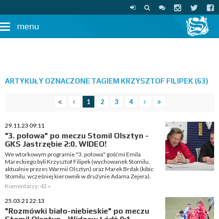
menu
ARTYKUŁY OZNACZONE TAGIEM KRZYSZTOF FILIPEK (63)
1
2
3
4
29.11.23 09:11
"3. połowa" po meczu Stomil Olsztyn -
GKS Jastrzębie 2:0. WIDEO!
We wtorkowym programie "3. połowa" gośćmi Emila
Mareckiego byli Krzysztof Filipek (wychowanek Stomilu,
aktualnie prezes Warmii Olsztyn) oraz Marek Brdak (kibic
Stomilu, wcześniej kierownik w drużynie Adama Zejera).
Komentarzy: 42 »
25.03.21 22:13
"Rozmówki biało-niebieskie" po meczu