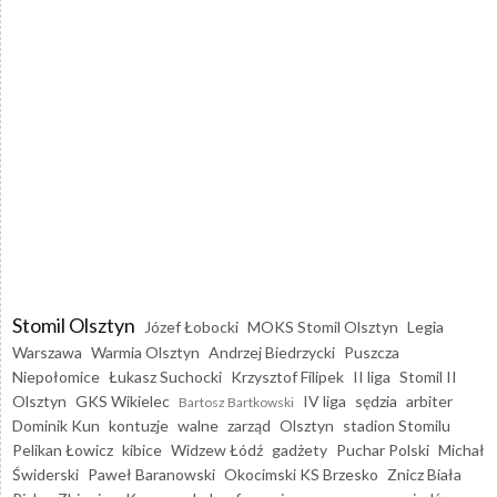
Stomil Olsztyn
Józef Łobocki
MOKS Stomil Olsztyn
Legia
Warszawa
Warmia Olsztyn
Andrzej Biedrzycki
Puszcza
Niepołomice
Łukasz Suchocki
Krzysztof Filipek
II liga
Stomil II
Olsztyn
GKS Wikielec
IV liga
sędzia
arbiter
Bartosz Bartkowski
Dominik Kun
kontuzje
walne
zarząd
Olsztyn
stadion Stomilu
Pelikan Łowicz
kibice
Widzew Łódź
gadżety
Puchar Polski
Michał
Świderski
Paweł Baranowski
Okocimski KS Brzesko
Znicz Biała