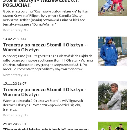
Stomil Olsztyn - Widzew Łódź 0:1.
POSŁUCHAJ!
Gościem programu "Rozmówki biało-niebieskie" był tym
razem Krzysztof Filipek, były piłkarz Stomilu Olsztyn.
Krzysztof Betkier (Kyniu) rozmawiał z nim na bieżące
tematy związane z "Dumą Warmii".
Komentarzy: 0 »
13.02.21 20:47
Trenerzy po meczu Stomil II Olsztyn -
Warmia Olsztyn
W sobotę rano (13 lutego 2021 r.) na olsztyńskich Dajtkach
odbyło się sparingowe spotkanie Stomil II Olsztyn - Warmia
Olsztyn, zakończone wygraną naszego zespołu 3:1. Po
meczu o komentarz poprosiliśmy obydwu trenerów.
Komentarzy: 0 »
15.11.20 16:07
Trenerzy po meczu Stomil II Olsztyn -
Warmia Olsztyn
Warmia pokonała 2:0 rezerwy Stomilu w IV-ligowych
derbach Olsztyna. Po meczu wypowiedzieli się obaj
trenerzy.
Komentarzy: 3 »
29.09.20 22:01
”Rozmówki biało-niebieskie” po meczu