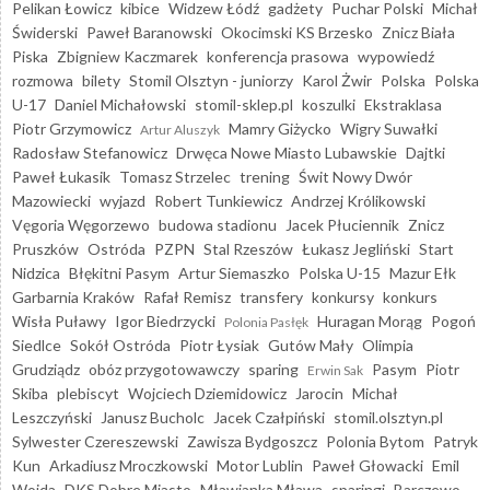
Pelikan Łowicz
kibice
Widzew Łódź
gadżety
Puchar Polski
Michał
Świderski
Paweł Baranowski
Okocimski KS Brzesko
Znicz Biała
Piska
Zbigniew Kaczmarek
konferencja prasowa
wypowiedź
rozmowa
bilety
Stomil Olsztyn - juniorzy
Karol Żwir
Polska
Polska
U-17
Daniel Michałowski
stomil-sklep.pl
koszulki
Ekstraklasa
Piotr Grzymowicz
Mamry Giżycko
Wigry Suwałki
Artur Aluszyk
Radosław Stefanowicz
Drwęca Nowe Miasto Lubawskie
Dajtki
Paweł Łukasik
Tomasz Strzelec
trening
Świt Nowy Dwór
Mazowiecki
wyjazd
Robert Tunkiewicz
Andrzej Królikowski
Vęgoria Węgorzewo
budowa stadionu
Jacek Płuciennik
Znicz
Pruszków
Ostróda
PZPN
Stal Rzeszów
Łukasz Jegliński
Start
Nidzica
Błękitni Pasym
Artur Siemaszko
Polska U-15
Mazur Ełk
Garbarnia Kraków
Rafał Remisz
transfery
konkursy
konkurs
Wisła Puławy
Igor Biedrzycki
Huragan Morąg
Pogoń
Polonia Pasłęk
Siedlce
Sokół Ostróda
Piotr Łysiak
Gutów Mały
Olimpia
Grudziądz
obóz przygotowawczy
sparing
Pasym
Piotr
Erwin Sak
Skiba
plebiscyt
Wojciech Dziemidowicz
Jarocin
Michał
Leszczyński
Janusz Bucholc
Jacek Czałpiński
stomil.olsztyn.pl
Sylwester Czereszewski
Zawisza Bydgoszcz
Polonia Bytom
Patryk
Kun
Arkadiusz Mroczkowski
Motor Lublin
Paweł Głowacki
Emil
Wojda
DKS Dobre Miasto
Mławianka Mława
sparingi
Barczewo