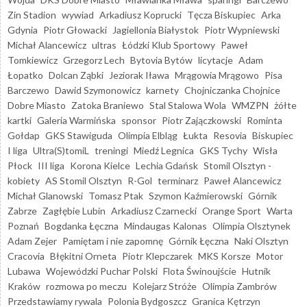
Zin Stadion
wywiad
Arkadiusz Koprucki
Tęcza Biskupiec
Arka
Gdynia
Piotr Głowacki
Jagiellonia Białystok
Piotr Wypniewski
Michał Alancewicz
ultras
Łódzki Klub Sportowy
Paweł
Tomkiewicz
Grzegorz Lech
Bytovia Bytów
licytacje
Adam
Łopatko
Dolcan Ząbki
Jeziorak Iława
Mrągowia Mrągowo
Pisa
Barczewo
Dawid Szymonowicz
karnety
Chojniczanka Chojnice
Dobre Miasto
Zatoka Braniewo
Stal Stalowa Wola
WMZPN
żółte
kartki
Galeria Warmińska
sponsor
Piotr Zajączkowski
Rominta
Gołdap
GKS Stawiguda
Olimpia Elbląg
Łukta
Resovia
Biskupiec
I liga
Ultra(S)tomiL
treningi
Miedź Legnica
GKS Tychy
Wisła
Płock
III liga
Korona Kielce
Lechia Gdańsk
Stomil Olsztyn -
kobiety
AS Stomil Olsztyn
R-Gol
terminarz
Paweł Alancewicz
Michał Glanowski
Tomasz Ptak
Szymon Kaźmierowski
Górnik
Zabrze
Zagłębie Lubin
Arkadiusz Czarnecki
Orange Sport
Warta
Poznań
Bogdanka Łęczna
Mindaugas Kalonas
Olimpia Olsztynek
Adam Zejer
Pamiętam i nie zapomnę
Górnik Łęczna
Naki Olsztyn
Cracovia
Błękitni Orneta
Piotr Klepczarek
MKS Korsze
Motor
Lubawa
Wojewódzki Puchar Polski
Flota Świnoujście
Hutnik
Kraków
rozmowa po meczu
Kolejarz Stróże
Olimpia Zambrów
Przedstawiamy rywala
Polonia Bydgoszcz
Granica Kętrzyn