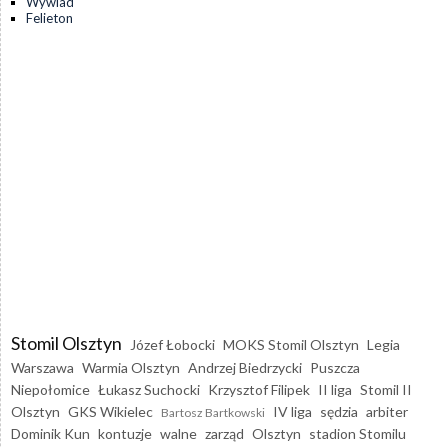
Wywiad
Felieton
Stomil Olsztyn
Józef Łobocki
MOKS Stomil Olsztyn
Legia
Warszawa
Warmia Olsztyn
Andrzej Biedrzycki
Puszcza
Niepołomice
Łukasz Suchocki
Krzysztof Filipek
II liga
Stomil II
Olsztyn
GKS Wikielec
IV liga
sędzia
arbiter
Bartosz Bartkowski
Dominik Kun
kontuzje
walne
zarząd
Olsztyn
stadion Stomilu