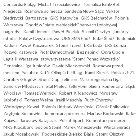
Concordia Elbląg
Michał Trzeciakiewicz
Termalica Bruk-Bet
Nieciecza
Rozmowa po meczu
Sandecja Nowy Sącz
Wiktor
Biedrzycki
Bartoszyce
GKS Katowice
GKS Bełchatów
Polonia
Warszawa
Chodź w "biało-niebieskich" barwach i zdobywaj
nagrody!
Kamil Hempel
Paweł Piceluk
Stomil Olsztyn - juniorzy
młodsi
Raków Częstochowa
UKS SMS Łódź
Rafał Śledź
Radomiak
Radom
Paweł Kaczmarek
Stomil Travel
ŁKS Łódź
ŁKS Łomża
Rozwój Katowice
Piotr Darmochwał
Bez napinki
Odra Opole
Legia II Warszawa
stowarzyszenie "Stomil Ponad Wszystko"
Centralna Liga Juniorów
Dawid Mieczkowski
Rozmowa przed
meczem
Yasuhiro Katō
Olimpia II Elbląg
Kamil Kiereś
Polska U-21
Chrobry Głogów
Stomil Cup
felieton
Makroregionalna Liga
Juniorów Młodszych
Stal Mielec
(S)krytym okiem
komentarz
Śląsk
Wrocław
Tomasz Wełnicki
Robert Kiłdanowicz
Mirosław
Jabłoński
Tomasz Wełna
Irakli Meschia
Ruch Chorzów
Wołodymyr Kowal
Polonia Lidzbark Warmiński
Górnik Polkowice
Zagłębie Sosnowiec
komentarz po meczu
Mariusz Borkowski
Rafał
Kujawa
Jarosław Ratajczak
Polsat Sport
Komentarz po meczu
MKS Kluczbork
Socios Stomil
Marek Maleszewski
Warta Sieradz
Jakub Mosakowski
Podbeskidzie Bielsko-Biała
Stomil Olsztyn -