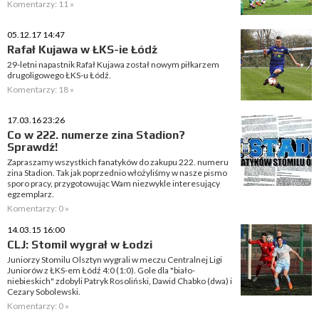
Komentarzy: 11 »
05.12.17 14:47
Rafał Kujawa w ŁKS-ie Łódź
29-letni napastnik Rafał Kujawa został nowym piłkarzem
drugoligowego ŁKS-u Łódź.
Komentarzy: 18 »
17.03.16 23:26
Co w 222. numerze zina Stadion?
Sprawdź!
Zapraszamy wszystkich fanatyków do zakupu 222. numeru
zina Stadion. Tak jak poprzednio włożyliśmy w nasze pismo
sporo pracy, przygotowując Wam niezwykle interesujący
egzemplarz.
Komentarzy: 0 »
14.03.15 16:00
CLJ: Stomil wygrał w Łodzi
Juniorzy Stomilu Olsztyn wygrali w meczu Centralnej Ligi
Juniorów z ŁKS-em Łódź 4:0 (1:0). Gole dla "biało-
niebieskich" zdobyli Patryk Rosoliński, Dawid Chabko (dwa) i
Cezary Sobolewski.
Komentarzy: 0 »