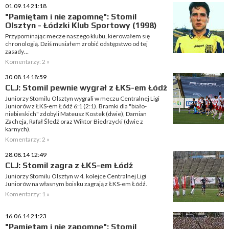
01.09.14 21:18
"Pamiętam i nie zapomnę": Stomil
Olsztyn - Łódzki Klub Sportowy (1998)
Przypominając mecze naszego klubu, kierowałem się
chronologią. Dziś musiałem zrobić odstępstwo od tej
zasady…
Komentarzy: 2 »
30.08.14 18:59
CLJ: Stomil pewnie wygrał z ŁKS-em Łódź
Juniorzy Stomilu Olsztyn wygrali w meczu Centralnej Ligi
Juniorów z ŁKS-em Łódź 6:1 (2:1). Bramki dla "biało-
niebieskich" zdobyli Mateusz Kostek (dwie), Damian
Zacheja, Rafał Śledź oraz Wiktor Biedrzycki (dwie z
karnych).
Komentarzy: 2 »
28.08.14 12:49
CLJ: Stomil zagra z ŁKS-em Łódź
Juniorzy Stomilu Olsztyn w 4. kolejce Centralnej Ligi
Juniorów na własnym boisku zagrają z ŁKS-em Łódź.
Komentarzy: 1 »
16.06.14 21:23
"Pamiętam i nie zapomnę": Stomil