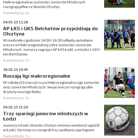
Makroregionalnej Juniorów i Juniorów Młodszych
rozegrają piłkarze Stomilu Olsztyn.
Komentarzy: 0 »
04.05.13 11:28
AP ŁKS i GKS Bełchatów przyjeżdżają do
Olsztyna
W niedzielę o godzinie 14:00 i 16:00 odbędą się kolejne
mecze w Makroregionalnej Lidze Juniorów i Juniorów
Młodszych. Juniorzy zagrają z AP ŁKS Łódź, a młodsi z GKS-
em Bełchatów.
Komentarzy: 0 »
18.03.13 10:45
Ruszają ligi makroregionalne
W sobotę (23 marca) rusza Makroregionalna Liga Juniorów
oraz Juniorów Młodszych. Swoje mecze rozegrają obie
drużyny naszego klubu.
Komentarzy: 0 »
04.02.13 15:20
Trzy sparingi juniorów młodszych w
Łodzi
Juniorzy młodsi Stomilu Olsztyn miniony weekend spędzili
w Łodzi. Na miejscu rozegrali trzy spotkania sparingowe.
Komentarzy: 1 »