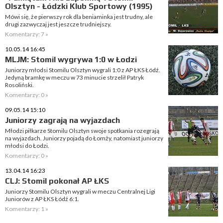
Olsztyn - Łódzki Klub Sportowy (1995)
Mówi się, że pierwszy rok dla beniaminka jest trudny, ale
drugi zazwyczaj jest jeszcze trudniejszy.
Komentarzy: 7 »
10.05.14 16:45
MLJM: Stomil wygrywa 1:0 w Łodzi
Juniorzy młodsi Stomilu Olsztyn wygrali 1:0 z AP ŁKS Łódź.
Jedyną bramkę w meczu w 73 minucie strzelił Patryk
Rosoliński.
Komentarzy: 0 »
09.05.14 15:10
Juniorzy zagrają na wyjazdach
Młodzi piłkarze Stomilu Olsztyn swoje spotkania rozegrają
na wyjazdach. Juniorzy pojadą do Łomży, natomiast juniorzy
młodsi do Łodzi.
Komentarzy: 0 »
13.04.14 16:23
CLJ: Stomil pokonał AP ŁKS
Juniorzy Stomilu Olsztyn wygrali w meczu Centralnej Ligi
Juniorów z AP ŁKS Łódź 6:1.
Komentarzy: 1 »