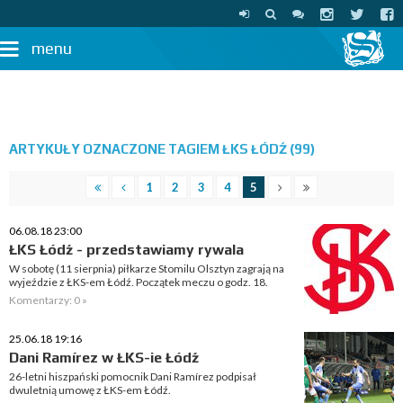
menu
ARTYKUŁY OZNACZONE TAGIEM ŁKS ŁÓDŹ (99)
1
2
3
4
5
06.08.18 23:00
ŁKS Łódź - przedstawiamy rywala
W sobotę (11 sierpnia) piłkarze Stomilu Olsztyn zagrają na
wyjeździe z ŁKS-em Łódź. Początek meczu o godz. 18.
Komentarzy: 0 »
25.06.18 19:16
Dani Ramírez w ŁKS-ie Łódź
26-letni hiszpański pomocnik Dani Ramírez podpisał
dwuletnią umowę z ŁKS-em Łódź.