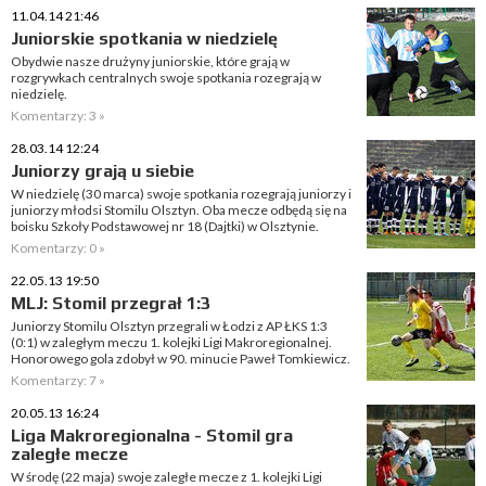
11.04.14 21:46
Juniorskie spotkania w niedzielę
Obydwie nasze drużyny juniorskie, które grają w
rozgrywkach centralnych swoje spotkania rozegrają w
niedzielę.
Komentarzy: 3 »
28.03.14 12:24
Juniorzy grają u siebie
W niedzielę (30 marca) swoje spotkania rozegrają juniorzy i
juniorzy młodsi Stomilu Olsztyn. Oba mecze odbędą się na
boisku Szkoły Podstawowej nr 18 (Dajtki) w Olsztynie.
Komentarzy: 0 »
22.05.13 19:50
MLJ: Stomil przegrał 1:3
Juniorzy Stomilu Olsztyn przegrali w Łodzi z AP ŁKS 1:3
(0:1) w zaległym meczu 1. kolejki Ligi Makroregionalnej.
Honorowego gola zdobył w 90. minucie Paweł Tomkiewicz.
Komentarzy: 7 »
20.05.13 16:24
Liga Makroregionalna - Stomil gra
zaległe mecze
W środę (22 maja) swoje zaległe mecze z 1. kolejki Ligi