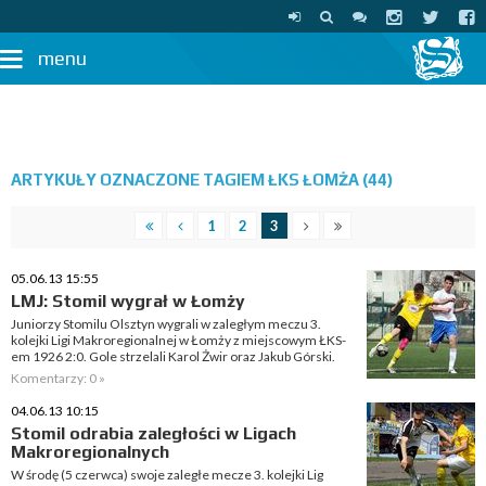
menu
ARTYKUŁY OZNACZONE TAGIEM ŁKS ŁOMŻA (44)
1
2
3
05.06.13 15:55
LMJ: Stomil wygrał w Łomży
Juniorzy Stomilu Olsztyn wygrali w zaległym meczu 3.
kolejki Ligi Makroregionalnej w Łomży z miejscowym ŁKS-
em 1926 2:0. Gole strzelali Karol Żwir oraz Jakub Górski.
Komentarzy: 0 »
04.06.13 10:15
Stomil odrabia zaległości w Ligach
Makroregionalnych
W środę (5 czerwca) swoje zaległe mecze 3. kolejki Lig