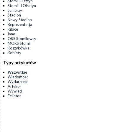
Stomil Olsztyn
Stomil II Olsztyn
Juniorzy
Stadion
Nowy Stadion
Reprezentacja
Kibice
Inne
OKS Stomilowcy
MOKS Stomil
Koszykówka
Kobiety
Typy artykułów
Wszystkie
Wiadomość
Wydarzenie
Artykuł
Wywiad
Felieton