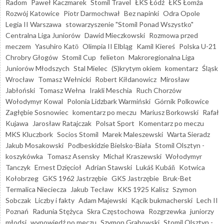
Radom
Paweł Kaczmarek
Stomil Travel
ŁKS Łódź
ŁKS Łomża
Rozwój Katowice
Piotr Darmochwał
Bez napinki
Odra Opole
Legia II Warszawa
stowarzyszenie "Stomil Ponad Wszystko"
Centralna Liga Juniorów
Dawid Mieczkowski
Rozmowa przed
meczem
Yasuhiro Katō
Olimpia II Elbląg
Kamil Kiereś
Polska U-21
Chrobry Głogów
Stomil Cup
felieton
Makroregionalna Liga
Juniorów Młodszych
Stal Mielec
(S)krytym okiem
komentarz
Śląsk
Wrocław
Tomasz Wełnicki
Robert Kiłdanowicz
Mirosław
Jabłoński
Tomasz Wełna
Irakli Meschia
Ruch Chorzów
Wołodymyr Kowal
Polonia Lidzbark Warmiński
Górnik Polkowice
Zagłębie Sosnowiec
komentarz po meczu
Mariusz Borkowski
Rafał
Kujawa
Jarosław Ratajczak
Polsat Sport
Komentarz po meczu
MKS Kluczbork
Socios Stomil
Marek Maleszewski
Warta Sieradz
Jakub Mosakowski
Podbeskidzie Bielsko-Biała
Stomil Olsztyn -
koszykówka
Tomasz Asensky
Michał Kraszewski
Wołodymyr
Tanczyk
Ernest Dzięcioł
Adrian Stawski
Lukáš Kubáň
Kotwica
Kołobrzeg
GKS 1962 Jastrzębie
GKS Jastrzębie
Bruk-Bet
Termalica Nieciecza
Jakub Tecław
KKS 1925 Kalisz
Szymon
Sobczak
Liczby i fakty
Adam Majewski
Kącik bukmacherski
Lech II
Poznań
Radunia Stężyca
Skra Częstochowa
Rozgrzewka
juniorzy
młodsi
wypowiedź po meczu
Szymon Grabowski
Stomil Olsztyn -