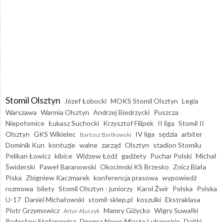
Stomil Olsztyn
Józef Łobocki
MOKS Stomil Olsztyn
Legia
Warszawa
Warmia Olsztyn
Andrzej Biedrzycki
Puszcza
Niepołomice
Łukasz Suchocki
Krzysztof Filipek
II liga
Stomil II
Olsztyn
GKS Wikielec
IV liga
sędzia
arbiter
Bartosz Bartkowski
Dominik Kun
kontuzje
walne
zarząd
Olsztyn
stadion Stomilu
Pelikan Łowicz
kibice
Widzew Łódź
gadżety
Puchar Polski
Michał
Świderski
Paweł Baranowski
Okocimski KS Brzesko
Znicz Biała
Piska
Zbigniew Kaczmarek
konferencja prasowa
wypowiedź
rozmowa
bilety
Stomil Olsztyn - juniorzy
Karol Żwir
Polska
Polska
U-17
Daniel Michałowski
stomil-sklep.pl
koszulki
Ekstraklasa
Piotr Grzymowicz
Mamry Giżycko
Wigry Suwałki
Artur Aluszyk
Radosław Stefanowicz
Drwęca Nowe Miasto Lubawskie
Dajtki