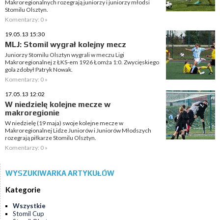
Makroregionalnych rozegrają juniorzy i juniorzy młodsi
Stomilu Olsztyn.
Komentarzy: 0 »
19.05.13 15:30
MLJ: Stomil wygrał kolejny mecz
Juniorzy Stomilu Olsztyn wygrali w meczu Ligi
Makroregionalnej z ŁKS-em 1926 Łomża 1:0. Zwycięskiego
gola zdobył Patryk Nowak.
Komentarzy: 0 »
17.05.13 12:02
W niedzielę kolejne mecze w
makroregionie
W niedzielę (19 maja) swoje kolejne mecze w
Makroregionalnej Lidze Juniorów i Juniorów Młodszych
rozegrają piłkarze Stomilu Olsztyn.
Komentarzy: 0 »
WYSZUKIWARKA ARTYKUŁÓW
Kategorie
Wszystkie
Stomil Cup