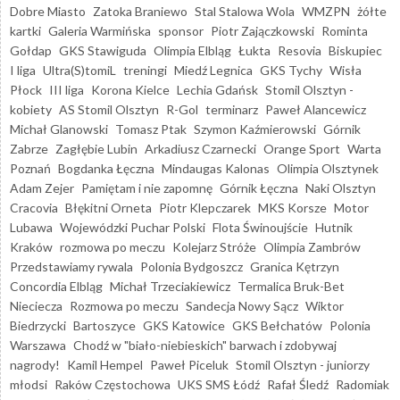
Dobre Miasto
Zatoka Braniewo
Stal Stalowa Wola
WMZPN
żółte
kartki
Galeria Warmińska
sponsor
Piotr Zajączkowski
Rominta
Gołdap
GKS Stawiguda
Olimpia Elbląg
Łukta
Resovia
Biskupiec
I liga
Ultra(S)tomiL
treningi
Miedź Legnica
GKS Tychy
Wisła
Płock
III liga
Korona Kielce
Lechia Gdańsk
Stomil Olsztyn -
kobiety
AS Stomil Olsztyn
R-Gol
terminarz
Paweł Alancewicz
Michał Glanowski
Tomasz Ptak
Szymon Kaźmierowski
Górnik
Zabrze
Zagłębie Lubin
Arkadiusz Czarnecki
Orange Sport
Warta
Poznań
Bogdanka Łęczna
Mindaugas Kalonas
Olimpia Olsztynek
Adam Zejer
Pamiętam i nie zapomnę
Górnik Łęczna
Naki Olsztyn
Cracovia
Błękitni Orneta
Piotr Klepczarek
MKS Korsze
Motor
Lubawa
Wojewódzki Puchar Polski
Flota Świnoujście
Hutnik
Kraków
rozmowa po meczu
Kolejarz Stróże
Olimpia Zambrów
Przedstawiamy rywala
Polonia Bydgoszcz
Granica Kętrzyn
Concordia Elbląg
Michał Trzeciakiewicz
Termalica Bruk-Bet
Nieciecza
Rozmowa po meczu
Sandecja Nowy Sącz
Wiktor
Biedrzycki
Bartoszyce
GKS Katowice
GKS Bełchatów
Polonia
Warszawa
Chodź w "biało-niebieskich" barwach i zdobywaj
nagrody!
Kamil Hempel
Paweł Piceluk
Stomil Olsztyn - juniorzy
młodsi
Raków Częstochowa
UKS SMS Łódź
Rafał Śledź
Radomiak