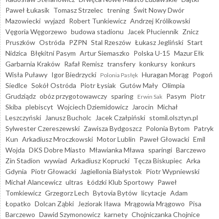
Paweł Łukasik
Tomasz Strzelec
trening
Świt Nowy Dwór
Mazowiecki
wyjazd
Robert Tunkiewicz
Andrzej Królikowski
Vęgoria Węgorzewo
budowa stadionu
Jacek Płuciennik
Znicz
Pruszków
Ostróda
PZPN
Stal Rzeszów
Łukasz Jegliński
Start
Nidzica
Błękitni Pasym
Artur Siemaszko
Polska U-15
Mazur Ełk
Garbarnia Kraków
Rafał Remisz
transfery
konkursy
konkurs
Wisła Puławy
Igor Biedrzycki
Huragan Morąg
Pogoń
Polonia Pasłęk
Siedlce
Sokół Ostróda
Piotr Łysiak
Gutów Mały
Olimpia
Grudziądz
obóz przygotowawczy
sparing
Pasym
Piotr
Erwin Sak
Skiba
plebiscyt
Wojciech Dziemidowicz
Jarocin
Michał
Leszczyński
Janusz Bucholc
Jacek Czałpiński
stomil.olsztyn.pl
Sylwester Czereszewski
Zawisza Bydgoszcz
Polonia Bytom
Patryk
Kun
Arkadiusz Mroczkowski
Motor Lublin
Paweł Głowacki
Emil
Wojda
DKS Dobre Miasto
Mławianka Mława
sparingi
Barczewo
Zin Stadion
wywiad
Arkadiusz Koprucki
Tęcza Biskupiec
Arka
Gdynia
Piotr Głowacki
Jagiellonia Białystok
Piotr Wypniewski
Michał Alancewicz
ultras
Łódzki Klub Sportowy
Paweł
Tomkiewicz
Grzegorz Lech
Bytovia Bytów
licytacje
Adam
Łopatko
Dolcan Ząbki
Jeziorak Iława
Mrągowia Mrągowo
Pisa
Barczewo
Dawid Szymonowicz
karnety
Chojniczanka Chojnice