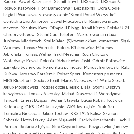
Radom
Paweł Kaczmarek
Stomil Travel
ŁKS Łódź
ŁKS Łomża
Rozwój Katowice
Piotr Darmochwał
Bez napinki
Odra Opole
Legia II Warszawa
stowarzyszenie "Stomil Ponad Wszystko"
Centralna Liga Juniorów
Dawid Mieczkowski
Rozmowa przed
meczem
Yasuhiro Katō
Olimpia II Elbląg
Kamil Kiereś
Polska U-21
Chrobry Głogów
Stomil Cup
felieton
Makroregionalna Liga
Juniorów Młodszych
Stal Mielec
(S)krytym okiem
komentarz
Śląsk
Wrocław
Tomasz Wełnicki
Robert Kiłdanowicz
Mirosław
Jabłoński
Tomasz Wełna
Irakli Meschia
Ruch Chorzów
Wołodymyr Kowal
Polonia Lidzbark Warmiński
Górnik Polkowice
Zagłębie Sosnowiec
komentarz po meczu
Mariusz Borkowski
Rafał
Kujawa
Jarosław Ratajczak
Polsat Sport
Komentarz po meczu
MKS Kluczbork
Socios Stomil
Marek Maleszewski
Warta Sieradz
Jakub Mosakowski
Podbeskidzie Bielsko-Biała
Stomil Olsztyn -
koszykówka
Tomasz Asensky
Michał Kraszewski
Wołodymyr
Tanczyk
Ernest Dzięcioł
Adrian Stawski
Lukáš Kubáň
Kotwica
Kołobrzeg
GKS 1962 Jastrzębie
GKS Jastrzębie
Bruk-Bet
Termalica Nieciecza
Jakub Tecław
KKS 1925 Kalisz
Szymon
Sobczak
Liczby i fakty
Adam Majewski
Kącik bukmacherski
Lech II
Poznań
Radunia Stężyca
Skra Częstochowa
Rozgrzewka
juniorzy
młodsi
wypowiedź po meczu
Szymon Grabowski
Stomil Olsztyn -