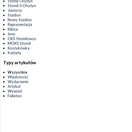
Stomil Olsztyn
Stomil II Olsztyn
Juniorzy
Stadion
Nowy Stadion
Reprezentacja
Kibice
Inne
OKS Stomilowcy
MOKS Stomil
Koszykówka
Kobiety
Typy artykułów
Wszystkie
Wiadomość
Wydarzenie
Artykuł
Wywiad
Felieton