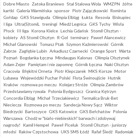
Dobre Miasto
Zatoka Braniewo
Stal Stalowa Wola
WMZPN
żółte
kartki
Galeria Warmińska
sponsor
Piotr Zajączkowski
Rominta
Gołdap
GKS Stawiguda
Olimpia Elbląg
Łukta
Resovia
Biskupiec
I liga
Ultra(S)tomiL
treningi
Miedź Legnica
GKS Tychy
Wisła
Płock
III liga
Korona Kielce
Lechia Gdańsk
Stomil Olsztyn -
kobiety
AS Stomil Olsztyn
R-Gol
terminarz
Paweł Alancewicz
Michał Glanowski
Tomasz Ptak
Szymon Kaźmierowski
Górnik
Zabrze
Zagłębie Lubin
Arkadiusz Czarnecki
Orange Sport
Warta
Poznań
Bogdanka Łęczna
Mindaugas Kalonas
Olimpia Olsztynek
Adam Zejer
Pamiętam i nie zapomnę
Górnik Łęczna
Naki Olsztyn
Cracovia
Błękitni Orneta
Piotr Klepczarek
MKS Korsze
Motor
Lubawa
Wojewódzki Puchar Polski
Flota Świnoujście
Hutnik
Kraków
rozmowa po meczu
Kolejarz Stróże
Olimpia Zambrów
Przedstawiamy rywala
Polonia Bydgoszcz
Granica Kętrzyn
Concordia Elbląg
Michał Trzeciakiewicz
Termalica Bruk-Bet
Nieciecza
Rozmowa po meczu
Sandecja Nowy Sącz
Wiktor
Biedrzycki
Bartoszyce
GKS Katowice
GKS Bełchatów
Polonia
Warszawa
Chodź w "biało-niebieskich" barwach i zdobywaj
nagrody!
Kamil Hempel
Paweł Piceluk
Stomil Olsztyn - juniorzy
młodsi
Raków Częstochowa
UKS SMS Łódź
Rafał Śledź
Radomiak