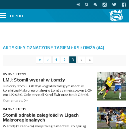
menu
ARTYKUŁY OZNACZONE TAGIEM ŁKS ŁOMŻA (44)
1
2
3
05.06.13 15:55
LMJ: Stomil wygrał w Łomży
Juniorzy Stomilu Olsztyn wygrali w zaległym meczu 3.
kolejki Ligi Makroregionalnej w Łomży z miejscowym ŁKS-
em 1926 2:0. Gole strzelali Karol Żwir oraz Jakub Górski.
Komentarzy: 0 »
04.06.13 10:15
Stomil odrabia zaległości w Ligach
Makroregionalnych
W środę (5 czerwca) swoje zaległe mecze 3. kolejki Lig