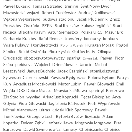
Paweł Łukasik
Tomasz Strzelec
trening
Świt Nowy Dwór
Mazowiecki
wyjazd
Robert Tunkiewicz
Andrzej Królikowski
Vęgoria Węgorzewo
budowa stadionu
Jacek Płuciennik
Znicz
Pruszków
Ostróda
PZPN
Stal Rzeszów
Łukasz Jegliński
Start
Nidzica
Błękitni Pasym
Artur Siemaszko
Polska U-15
Mazur Ełk
Garbarnia Kraków
Rafał Remisz
transfery
konkursy
konkurs
Wisła Puławy
Igor Biedrzycki
Huragan Morąg
Pogoń
Polonia Pasłęk
Siedlce
Sokół Ostróda
Piotr Łysiak
Gutów Mały
Olimpia
Grudziądz
obóz przygotowawczy
sparing
Pasym
Piotr
Erwin Sak
Skiba
plebiscyt
Wojciech Dziemidowicz
Jarocin
Michał
Leszczyński
Janusz Bucholc
Jacek Czałpiński
stomil.olsztyn.pl
Sylwester Czereszewski
Zawisza Bydgoszcz
Polonia Bytom
Patryk
Kun
Arkadiusz Mroczkowski
Motor Lublin
Paweł Głowacki
Emil
Wojda
DKS Dobre Miasto
Mławianka Mława
sparingi
Barczewo
Zin Stadion
wywiad
Arkadiusz Koprucki
Tęcza Biskupiec
Arka
Gdynia
Piotr Głowacki
Jagiellonia Białystok
Piotr Wypniewski
Michał Alancewicz
ultras
Łódzki Klub Sportowy
Paweł
Tomkiewicz
Grzegorz Lech
Bytovia Bytów
licytacje
Adam
Łopatko
Dolcan Ząbki
Jeziorak Iława
Mrągowia Mrągowo
Pisa
Barczewo
Dawid Szymonowicz
karnety
Chojniczanka Chojnice