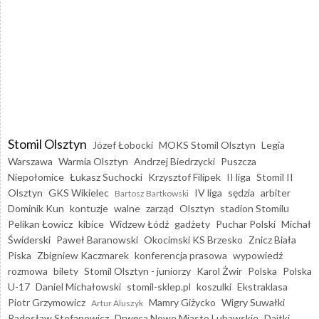
Stomil Olsztyn
Józef Łobocki
MOKS Stomil Olsztyn
Legia
Warszawa
Warmia Olsztyn
Andrzej Biedrzycki
Puszcza
Niepołomice
Łukasz Suchocki
Krzysztof Filipek
II liga
Stomil II
Olsztyn
GKS Wikielec
IV liga
sędzia
arbiter
Bartosz Bartkowski
Dominik Kun
kontuzje
walne
zarząd
Olsztyn
stadion Stomilu
Pelikan Łowicz
kibice
Widzew Łódź
gadżety
Puchar Polski
Michał
Świderski
Paweł Baranowski
Okocimski KS Brzesko
Znicz Biała
Piska
Zbigniew Kaczmarek
konferencja prasowa
wypowiedź
rozmowa
bilety
Stomil Olsztyn - juniorzy
Karol Żwir
Polska
Polska
U-17
Daniel Michałowski
stomil-sklep.pl
koszulki
Ekstraklasa
Piotr Grzymowicz
Mamry Giżycko
Wigry Suwałki
Artur Aluszyk
Radosław Stefanowicz
Drwęca Nowe Miasto Lubawskie
Dajtki