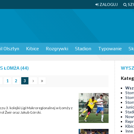
ZALOGUJ
SZ
l Olsztyn
Kibice
Rozgrywki
Stadion
Typowanie
Sk
 ŁOMŻA (44)
WYSZ
Kateg
1
2
3
Wsz
Stom
Stom
Stomi
Juni
zu 3. kolejki Ligi Makroregionalnej w Łomży z
Stad
ol Żwir oraz Jakub Górski.
Nowy
Repr
Kibi
Inne