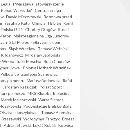
Legia II Warszawa
stowarzyszenie
l Ponad Wszystko"
Centralna Liga
ów
Dawid Mieczkowski
Rozmowa przed
m
Yasuhiro Katō
Olimpia II Elbląg
Kamil
Polska U-21
Chrobry Głogów
Stomil
elieton
Makroregionalna Liga Juniorów
zych
Stal Mielec
(S)krytym okiem
arz
Śląsk Wrocław
Tomasz Wełnicki
 Kiłdanowicz
Mirosław Jabłoński
z Wełna
Irakli Meschia
Ruch Chorzów
ymyr Kowal
Polonia Lidzbark Warmiński
 Polkowice
Zagłębie Sosnowiec
arz po meczu
Mariusz Borkowski
Rafał
a
Jarosław Ratajczak
Polsat Sport
arz po meczu
MKS Kluczbork
Socios
Marek Maleszewski
Warta Sieradz
Mosakowski
Podbeskidzie Bielsko-Biała
 Olsztyn - koszykówka
Tomasz Asensky
 Kraszewski
Wołodymyr Tanczyk
Ernest
ł
Adrian Stawski
Lukáš Kubáň
Kotwica