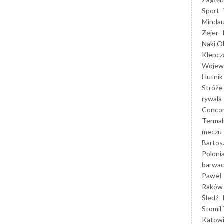
Sport
Mindau
Zejer
Naki O
Klepcz
Wojewó
Hutnik
Stróże
rywala
Concor
Termal
meczu
Bartos
Poloni
barwac
Paweł 
Raków
Śledź
Stomil 
Katow