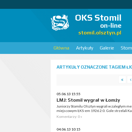
OKS Stomil
on-line
stomil.olsztyn.pl
Główna
Artykuły
Galerie
Stomi
ARTYKUŁY OZNACZONE TAGIEM ŁKS
05.06.13 15:55
LMJ: Stomil wygrał w Łomży
Juniorzy Stomilu Olsztyn wygrali w zaległym mec
miejscowym ŁKS-em 1926 2:0. Gole strzelali Kar
Komentarzy: 0 »
04.06.13 10:15