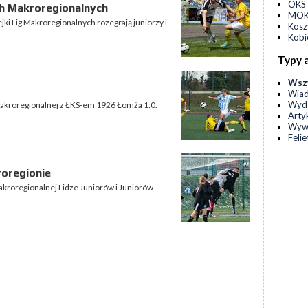
OKS 
ch Makroregionalnych
MOKS
jki Lig Makroregionalnych rozegrają juniorzy i
Kos
Kobi
Typy 
Wsz
Wia
Wyda
 Makroregionalnej z ŁKS-em 1926 Łomża 1:0.
Arty
Wyw
Feli
roregionie
akroregionalnej Lidze Juniorów i Juniorów