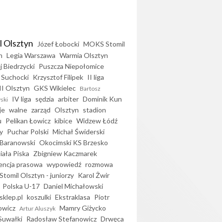
l Olsztyn
Józef Łobocki
MOKS Stomil
n
Legia Warszawa
Warmia Olsztyn
j Biedrzycki
Puszcza Niepołomice
 Suchocki
Krzysztof Filipek
II liga
II Olsztyn
GKS Wikielec
Bartosz
IV liga
sędzia
arbiter
Dominik Kun
ski
je
walne
zarząd
Olsztyn
stadion
u
Pelikan Łowicz
kibice
Widzew Łódź
y
Puchar Polski
Michał Świderski
Baranowski
Okocimski KS Brzesko
iała Piska
Zbigniew Kaczmarek
encja prasowa
wypowiedź
rozmowa
Stomil Olsztyn - juniorzy
Karol Żwir
Polska U-17
Daniel Michałowski
sklep.pl
koszulki
Ekstraklasa
Piotr
owicz
Mamry Giżycko
Artur Aluszyk
Suwałki
Radosław Stefanowicz
Drwęca