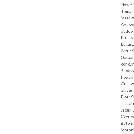
Nowe M
Tomasz
Mazowi
Andrze
budowa
Prusz
Łukasz 
Artur 
Garbar
konkur
Biedrz
Pogoń 
Gutów
przyg
Piotr S
Jarocin
Jacek 
Czeres
Bytom
Motor 