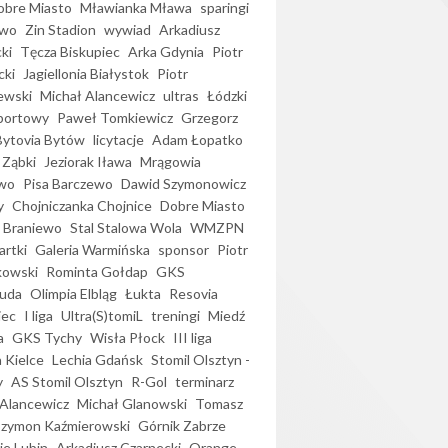
bre Miasto
Mławianka Mława
sparingi
ewo
Zin Stadion
wywiad
Arkadiusz
ki
Tęcza Biskupiec
Arka Gdynia
Piotr
cki
Jagiellonia Białystok
Piotr
ewski
Michał Alancewicz
ultras
Łódzki
portowy
Paweł Tomkiewicz
Grzegorz
Bytovia Bytów
licytacje
Adam Łopatko
 Ząbki
Jeziorak Iława
Mrągowia
wo
Pisa Barczewo
Dawid Szymonowicz
y
Chojniczanka Chojnice
Dobre Miasto
 Braniewo
Stal Stalowa Wola
WMZPN
artki
Galeria Warmińska
sponsor
Piotr
kowski
Rominta Gołdap
GKS
uda
Olimpia Elbląg
Łukta
Resovia
iec
I liga
Ultra(S)tomiL
treningi
Miedź
a
GKS Tychy
Wisła Płock
III liga
 Kielce
Lechia Gdańsk
Stomil Olsztyn -
y
AS Stomil Olsztyn
R-Gol
terminarz
Alancewicz
Michał Glanowski
Tomasz
Szymon Kaźmierowski
Górnik Zabrze
ie Lubin
Arkadiusz Czarnecki
Orange