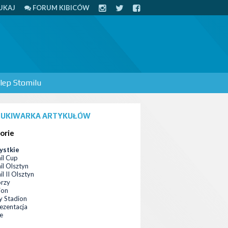
UKAJ
FORUM KIBICÓW
lep Stomilu
UKIWARKA ARTYKUŁÓW
orie
ystkie
il Cup
il Olsztyn
l II Olsztyn
orzy
ion
 Stadion
ezentacja
ce