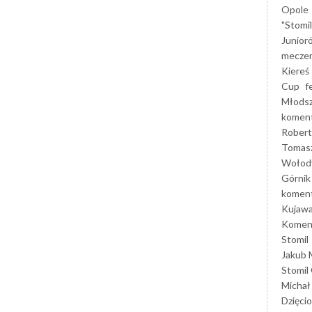
Opole
"Stomi
Junior
mecze
Kiereś
Cup
f
Młods
koment
Robert
Tomas
Wołod
Górnik
koment
Kujaw
Koment
Stomil
Jakub 
Stomil
Michał
Dzięcio