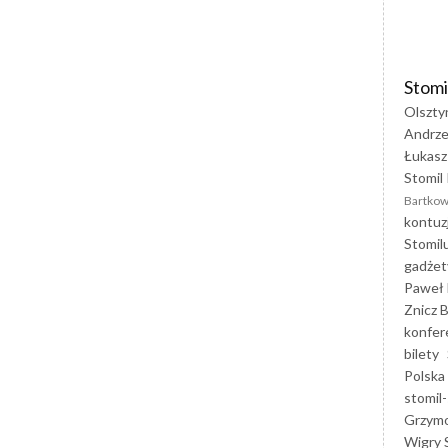
Stomi
Olszty
Andrze
Łukasz
Stomil 
Bartkow
kontuz
Stomil
gadżet
Paweł 
Znicz B
konfer
bilety
Polska
stomil-
Grzym
Wigry 