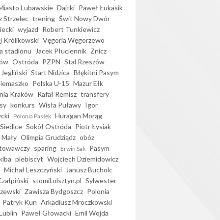
iasto Lubawskie
Dajtki
Paweł Łukasik
 Strzelec
trening
Świt Nowy Dwór
ecki
wyjazd
Robert Tunkiewicz
j Królikowski
Vęgoria Węgorzewo
 stadionu
Jacek Płuciennik
Znicz
ków
Ostróda
PZPN
Stal Rzeszów
Jegliński
Start Nidzica
Błękitni Pasym
Siemaszko
Polska U-15
Mazur Ełk
nia Kraków
Rafał Remisz
transfery
sy
konkurs
Wisła Puławy
Igor
ycki
Huragan Morąg
Polonia Pasłęk
Siedlce
Sokół Ostróda
Piotr Łysiak
 Mały
Olimpia Grudziądz
obóz
otowawczy
sparing
Pasym
Erwin Sak
kiba
plebiscyt
Wojciech Dziemidowicz
Michał Leszczyński
Janusz Bucholc
Czałpiński
stomil.olsztyn.pl
Sylwester
zewski
Zawisza Bydgoszcz
Polonia
Patryk Kun
Arkadiusz Mroczkowski
Lublin
Paweł Głowacki
Emil Wojda