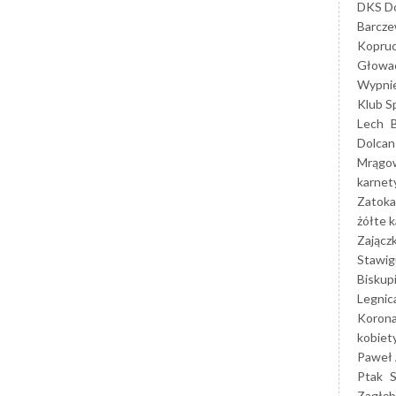
DKS Do
Barcz
Kopruc
Głowa
Wypni
Klub S
Lech
Dolcan
Mrągo
karnet
Zatoka
żółte k
Zającz
Stawig
Biskup
Legnic
Korona
kobiet
Paweł 
Ptak
Zagłęb