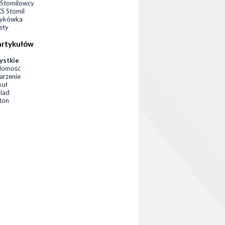
Stomilowcy
 Stomil
zykówka
ety
artykułów
ystkie
domość
rzenie
kuł
iad
eton