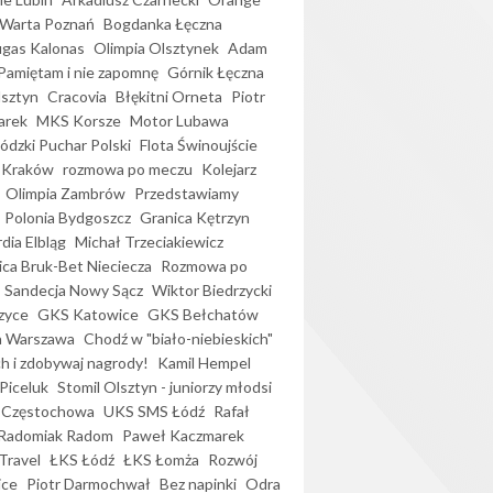
Warta Poznań
Bogdanka Łęczna
gas Kalonas
Olimpia Olsztynek
Adam
Pamiętam i nie zapomnę
Górnik Łęczna
lsztyn
Cracovia
Błękitni Orneta
Piotr
arek
MKS Korsze
Motor Lubawa
dzki Puchar Polski
Flota Świnoujście
 Kraków
rozmowa po meczu
Kolejarz
Olimpia Zambrów
Przedstawiamy
Polonia Bydgoszcz
Granica Kętrzyn
dia Elbląg
Michał Trzeciakiewicz
ica Bruk-Bet Nieciecza
Rozmowa po
Sandecja Nowy Sącz
Wiktor Biedrzycki
zyce
GKS Katowice
GKS Bełchatów
a Warszawa
Chodź w "biało-niebieskich"
h i zdobywaj nagrody!
Kamil Hempel
Piceluk
Stomil Olsztyn - juniorzy młodsi
 Częstochowa
UKS SMS Łódź
Rafał
Radomiak Radom
Paweł Kaczmarek
Travel
ŁKS Łódź
ŁKS Łomża
Rozwój
ice
Piotr Darmochwał
Bez napinki
Odra