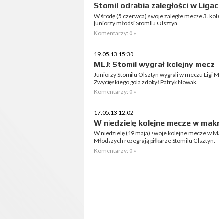
Stomil odrabia zaległości w Liga
W środę (5 czerwca) swoje zaległe mecze 3. kole
juniorzy młodsi Stomilu Olsztyn.
Komentarzy: 0 »
19.05.13 15:30
MLJ: Stomil wygrał kolejny mecz
Juniorzy Stomilu Olsztyn wygrali w meczu Ligi
Zwycięskiego gola zdobył Patryk Nowak.
Komentarzy: 0 »
17.05.13 12:02
W niedzielę kolejne mecze w mak
W niedzielę (19 maja) swoje kolejne mecze w M
Młodszych rozegrają piłkarze Stomilu Olsztyn.
Komentarzy: 0 »