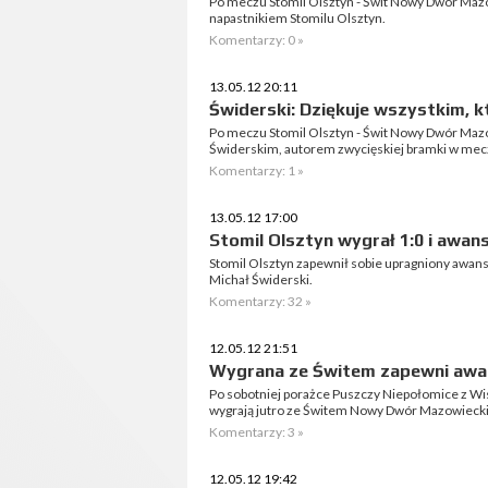
Po meczu Stomil Olsztyn - Świt Nowy Dwór Maz
napastnikiem Stomilu Olsztyn.
Komentarzy: 0 »
13.05.12 20:11
Świderski: Dziękuje wszystkim, k
Po meczu Stomil Olsztyn - Świt Nowy Dwór Maz
Świderskim, autorem zwycięskiej bramki w mec
Komentarzy: 1 »
13.05.12 17:00
Stomil Olsztyn wygrał 1:0 i awanso
Stomil Olsztyn zapewnił sobie upragniony awans d
Michał Świderski.
Komentarzy: 32 »
12.05.12 21:51
Wygrana ze Świtem zapewni awa
Po sobotniej porażce Puszczy Niepołomice z Wis
wygrają jutro ze Świtem Nowy Dwór Mazowiecki t
Komentarzy: 3 »
12.05.12 19:42