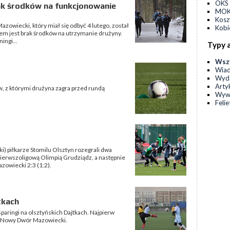
OKS 
ak środków na funkcjonowanie
MOKS
Kos
zowiecki, który miał się odbyć 4 lutego, został
Kobi
em jest brak środków na utrzymanie drużyny.
ingi...
Typy 
Wsz
Wia
Wyda
Arty
w, z którymi drużyna zagra przed rundą
Wyw
Feli
ki) piłkarze Stomilu Olsztyn rozegrali dwa
pierwszoligową Olimpią Grudziądz, a następnie
owiecki 2:3 (1:2).
tkach
paringi na olsztyńskich Dajtkach. Najpierw
em Nowy Dwór Mazowiecki.