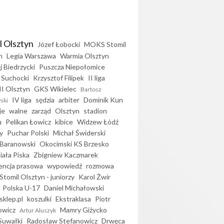
l Olsztyn
Józef Łobocki
MOKS Stomil
n
Legia Warszawa
Warmia Olsztyn
j Biedrzycki
Puszcza Niepołomice
 Suchocki
Krzysztof Filipek
II liga
II Olsztyn
GKS Wikielec
Bartosz
IV liga
sędzia
arbiter
Dominik Kun
ski
je
walne
zarząd
Olsztyn
stadion
u
Pelikan Łowicz
kibice
Widzew Łódź
y
Puchar Polski
Michał Świderski
Baranowski
Okocimski KS Brzesko
iała Piska
Zbigniew Kaczmarek
encja prasowa
wypowiedź
rozmowa
Stomil Olsztyn - juniorzy
Karol Żwir
Polska U-17
Daniel Michałowski
sklep.pl
koszulki
Ekstraklasa
Piotr
owicz
Mamry Giżycko
Artur Aluszyk
Suwałki
Radosław Stefanowicz
Drwęca