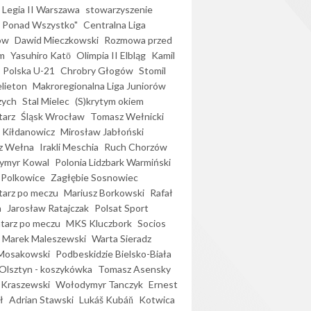
Legia II Warszawa
stowarzyszenie
l Ponad Wszystko"
Centralna Liga
ów
Dawid Mieczkowski
Rozmowa przed
m
Yasuhiro Katō
Olimpia II Elbląg
Kamil
Polska U-21
Chrobry Głogów
Stomil
elieton
Makroregionalna Liga Juniorów
zych
Stal Mielec
(S)krytym okiem
arz
Śląsk Wrocław
Tomasz Wełnicki
 Kiłdanowicz
Mirosław Jabłoński
z Wełna
Irakli Meschia
Ruch Chorzów
ymyr Kowal
Polonia Lidzbark Warmiński
 Polkowice
Zagłębie Sosnowiec
arz po meczu
Mariusz Borkowski
Rafał
a
Jarosław Ratajczak
Polsat Sport
arz po meczu
MKS Kluczbork
Socios
Marek Maleszewski
Warta Sieradz
Mosakowski
Podbeskidzie Bielsko-Biała
 Olsztyn - koszykówka
Tomasz Asensky
 Kraszewski
Wołodymyr Tanczyk
Ernest
ł
Adrian Stawski
Lukáš Kubáň
Kotwica