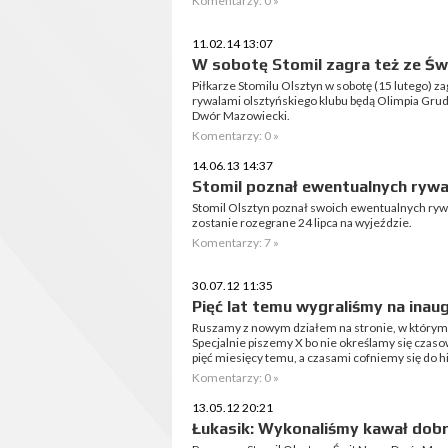
Komentarzy: 0 »
11.02.14 13:07
W sobotę Stomil zagra też ze Ś
Piłkarze Stomilu Olsztyn w sobotę (15 lutego) z
rywalami olsztyńskiego klubu będą Olimpia Gru
Dwór Mazowiecki.
Komentarzy: 0 »
14.06.13 14:37
Stomil poznał ewentualnych rywal
Stomil Olsztyn poznał swoich ewentualnych rywali
zostanie rozegrane 24 lipca na wyjeździe.
Komentarzy: 7 »
30.07.12 11:35
Pięć lat temu wygraliśmy na inau
Ruszamy z nowym działem na stronie, w którym
Specjalnie piszemy X bo nie określamy się czas
pięć miesięcy temu, a czasami cofniemy się do his
Komentarzy: 0 »
13.05.12 20:21
Łukasik: Wykonaliśmy kawał dobr