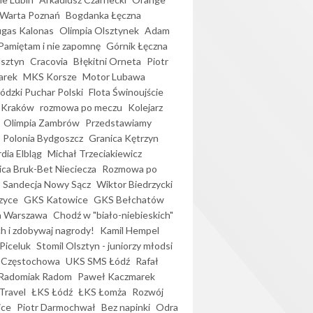
Warta Poznań
Bogdanka Łęczna
gas Kalonas
Olimpia Olsztynek
Adam
Pamiętam i nie zapomnę
Górnik Łęczna
lsztyn
Cracovia
Błękitni Orneta
Piotr
arek
MKS Korsze
Motor Lubawa
dzki Puchar Polski
Flota Świnoujście
 Kraków
rozmowa po meczu
Kolejarz
Olimpia Zambrów
Przedstawiamy
Polonia Bydgoszcz
Granica Kętrzyn
dia Elbląg
Michał Trzeciakiewicz
ica Bruk-Bet Nieciecza
Rozmowa po
Sandecja Nowy Sącz
Wiktor Biedrzycki
zyce
GKS Katowice
GKS Bełchatów
a Warszawa
Chodź w "biało-niebieskich"
h i zdobywaj nagrody!
Kamil Hempel
Piceluk
Stomil Olsztyn - juniorzy młodsi
 Częstochowa
UKS SMS Łódź
Rafał
Radomiak Radom
Paweł Kaczmarek
Travel
ŁKS Łódź
ŁKS Łomża
Rozwój
ice
Piotr Darmochwał
Bez napinki
Odra