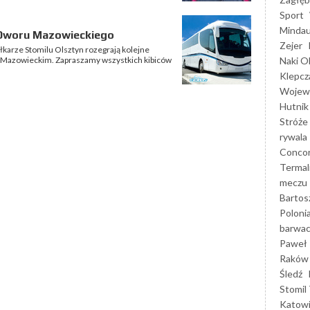
Sport
Mindau
Dworu Mazowieckiego
Zejer
iłkarze Stomilu Olsztyn rozegrają kolejne
Naki O
 Mazowieckim. Zapraszamy wszystkich kibiców
Klepcz
Wojewó
Hutnik
Stróże
rywala
Concor
Termal
meczu
Bartos
Poloni
barwac
Paweł 
Raków
Śledź
Stomil 
Katow