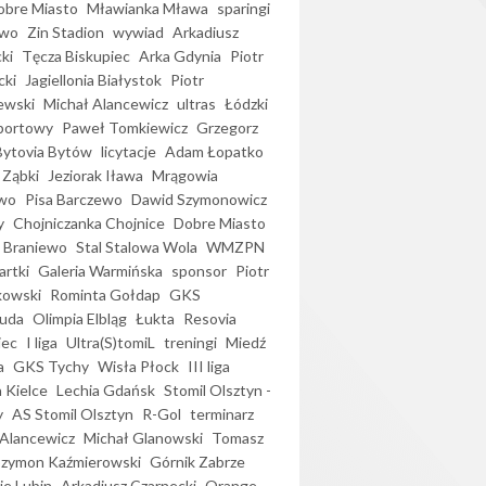
bre Miasto
Mławianka Mława
sparingi
ewo
Zin Stadion
wywiad
Arkadiusz
ki
Tęcza Biskupiec
Arka Gdynia
Piotr
cki
Jagiellonia Białystok
Piotr
ewski
Michał Alancewicz
ultras
Łódzki
portowy
Paweł Tomkiewicz
Grzegorz
Bytovia Bytów
licytacje
Adam Łopatko
 Ząbki
Jeziorak Iława
Mrągowia
wo
Pisa Barczewo
Dawid Szymonowicz
y
Chojniczanka Chojnice
Dobre Miasto
 Braniewo
Stal Stalowa Wola
WMZPN
artki
Galeria Warmińska
sponsor
Piotr
kowski
Rominta Gołdap
GKS
uda
Olimpia Elbląg
Łukta
Resovia
iec
I liga
Ultra(S)tomiL
treningi
Miedź
a
GKS Tychy
Wisła Płock
III liga
 Kielce
Lechia Gdańsk
Stomil Olsztyn -
y
AS Stomil Olsztyn
R-Gol
terminarz
Alancewicz
Michał Glanowski
Tomasz
Szymon Kaźmierowski
Górnik Zabrze
ie Lubin
Arkadiusz Czarnecki
Orange