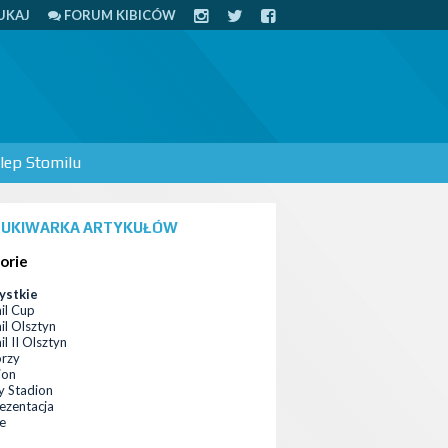
UKAJ
FORUM KIBICÓW
lep Stomilu
UKIWARKA ARTYKUŁÓW
orie
ystkie
il Cup
il Olsztyn
l II Olsztyn
orzy
ion
 Stadion
ezentacja
ce