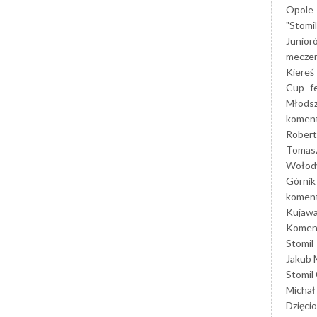
Opole
"Stomi
Junior
mecze
Kiereś
Cup
f
Młods
koment
Robert
Tomas
Wołod
Górnik
koment
Kujaw
Koment
Stomil
Jakub 
Stomil
Michał
Dzięcio