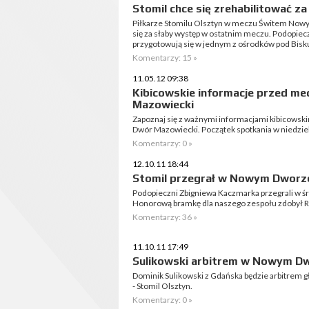
Stomil chce się zrehabilitować z
Piłkarze Stomilu Olsztyn w meczu Świtem Nowy 
się za słaby występ w ostatnim meczu. Podopie
przygotowują się w jednym z ośrodków pod Bis
Komentarzy: 15 »
11.05.12 09:38
Kibicowskie informacje przed m
Mazowiecki
Zapoznaj się z ważnymi informacjami kibicowsk
Dwór Mazowiecki. Początek spotkania w niedziel
Komentarzy: 0 »
12.10.11 18:44
Stomil przegrał w Nowym Dworz
Podopieczni Zbigniewa Kaczmarka przegrali w 
Honorową bramkę dla naszego zespołu zdobył R
Komentarzy: 36 »
11.10.11 17:49
Sulikowski arbitrem w Nowym D
Dominik Sulikowski z Gdańska będzie arbitrem
- Stomil Olsztyn.
Komentarzy: 0 »