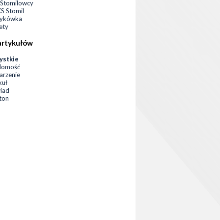
Stomilowcy
 Stomil
zykówka
ety
artykułów
ystkie
domość
rzenie
kuł
iad
eton