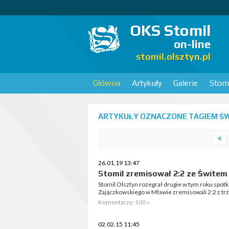
OKS Stomil
on-line
stomil.olsztyn.pl
Główna
Artykuły
Galerie
Stomi
ARTYKUŁY OZNACZONE TAGIEM ŚW
26.01.19 13:47
Stomil zremisował 2:2 ze Świte
Stomil Olsztyn rozegrał drugie w tym roku spotk
Zajączkowskiego w Mławie zremisowali 2:2 z t
Komentarzy: 100 »
02.02.15 11:45