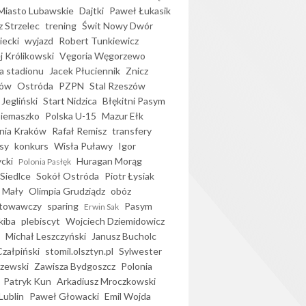
iasto Lubawskie
Dajtki
Paweł Łukasik
 Strzelec
trening
Świt Nowy Dwór
ecki
wyjazd
Robert Tunkiewicz
j Królikowski
Vęgoria Węgorzewo
 stadionu
Jacek Płuciennik
Znicz
ków
Ostróda
PZPN
Stal Rzeszów
Jegliński
Start Nidzica
Błękitni Pasym
Siemaszko
Polska U-15
Mazur Ełk
nia Kraków
Rafał Remisz
transfery
sy
konkurs
Wisła Puławy
Igor
ycki
Huragan Morąg
Polonia Pasłęk
Siedlce
Sokół Ostróda
Piotr Łysiak
 Mały
Olimpia Grudziądz
obóz
otowawczy
sparing
Pasym
Erwin Sak
kiba
plebiscyt
Wojciech Dziemidowicz
Michał Leszczyński
Janusz Bucholc
Czałpiński
stomil.olsztyn.pl
Sylwester
zewski
Zawisza Bydgoszcz
Polonia
Patryk Kun
Arkadiusz Mroczkowski
Lublin
Paweł Głowacki
Emil Wojda