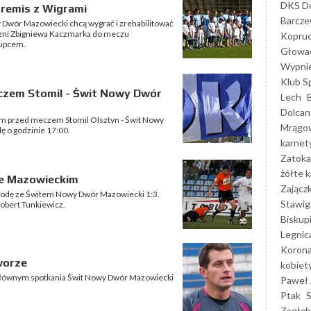
DKS Do
a remis z Wigrami
Barcz
Dwór Mazowiecki chcą wygrać i zrehabilitować
czni Zbigniewa Kaczmarka do meczu
Kopruc
kupcem.
Głowa
Wypni
Klub S
eczem Stomil - Świt Nowy Dwór
Lech
Dolcan
im przed meczem Stomil Olsztyn - Świt Nowy
Mrągo
ę o godzinie 17:00.
karnet
Zatoka
żółte k
e Mazowieckim
Zającz
środę ze Świtem Nowy Dwór Mazowiecki 1:3.
Stawig
obert Tunkiewicz.
Biskup
Legnic
Korona
worze
kobiet
 głównym spotkania Świt Nowy Dwór Mazowiecki
Paweł 
Ptak
Zagłęb