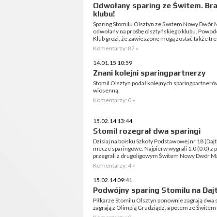
Odwołany sparing ze Świtem. Br
klubu!
Sparing Stomilu Olsztyn ze Świtem Nowy Dwór Ma
odwołany na prośbę olsztyńskiego klubu. Powod
Klub grozi, że zawieszone mogą zostać także tren
Komentarzy: 87 »
14.01.15 10:59
Znani kolejni sparingpartnerzy
Stomil Olsztyn podał kolejnych sparingpartneró
wiosenną.
Komentarzy: 0 »
15.02.14 13:44
Stomil rozegrał dwa sparingi
Dzisiaj na boisku Szkoły Podstawowej nr 18 (Dajt
mecze sparingowe. Najpierw wygrali 1:0 (0:0) z 
przegrali z drugoligowym Świtem Nowy Dwór Maz
Komentarzy: 4 »
15.02.14 09:41
Podwójny sparing Stomilu na Daj
Piłkarze Stomilu Olsztyn ponownie zagrają dwa s
zagrają z Olimpią Grudziądz, a potem ze Świt