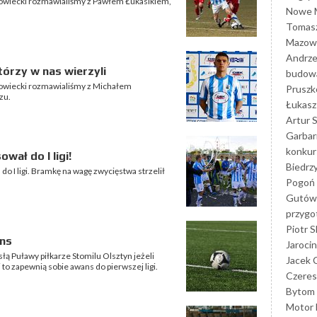
owiecki rozmawialiśmy z Pawłem Łukasikiem,
Nowe M
Tomasz
Mazowi
Andrze
tórzy w nas wierzyli
budowa
owiecki rozmawialiśmy z Michałem
Prusz
zu.
Łukasz 
Artur 
Garbar
konkur
wał do I ligi!
Biedrz
o I ligi. Bramkę na wagę zwycięstwa strzelił
Pogoń 
Gutów
przyg
Piotr S
ns
Jarocin
łą Puławy piłkarze Stomilu Olsztyn jeżeli
Jacek 
o zapewnią sobie awans do pierwszej ligi.
Czeres
Bytom
Motor 