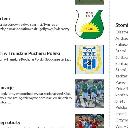
witem
Stomi
agrają ponownie dwa sparingi. Tym razem
dziądz oraz dodatkowo drugoligowy Świt Nowy
Olszty
Andrze
Łukasz
Stomil 
i w I rundzie Pucharu Polski
Bartkow
 w I rundzie Pucharu Polski. Spotkanie tej fazy
kontuz
Stomil
gadżet
Paweł 
gurację
Znicz B
 będziemy wspominać wydarzenia sprzed X lat.
konfer
owo. Czasami będziemy wspominać, co się działo
bilety
torii...
Polska
stomil-
Grzym
ej roboty
Wigry 