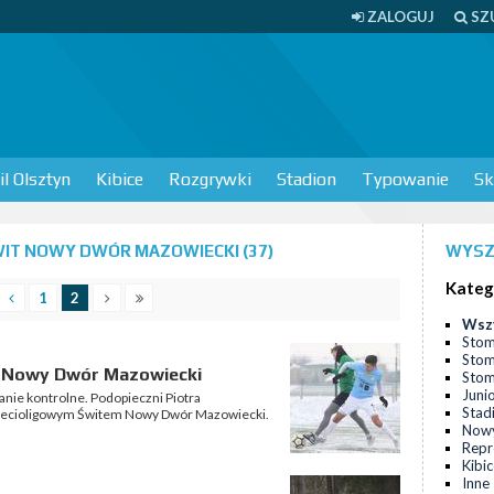
ZALOGUJ
SZ
l Olsztyn
Kibice
Rozgrywki
Stadion
Typowanie
Sk
IT NOWY DWÓR MAZOWIECKI (37)
WYSZ
Kateg
1
2
Wsz
Stom
Stom
m Nowy Dwór Mazowiecki
Stomi
Juni
anie kontrolne. Podopieczni Piotra
Stad
rzecioligowym Świtem Nowy Dwór Mazowiecki.
Nowy
Repr
Kibi
Inne