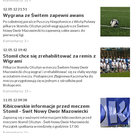
Komentarzy: 32 »
12.05.12 21:51
Wygrana ze Świtem zapewni awans
Po sobotniej porażce Puszczy Niepołomice z Wisłą Puławy
piłkarze Stomilu Olsztyn jeżeli wygrają jutro ze Świtem
Nowy Dwór Mazowiecki to zapewnią sobie awans do
pierwszej ligi.
Komentarzy: 3 »
12.05.12 19:42
Stomil chce się zrehabilitować za remis z
Wigrami
Piłkarze Stomilu Olsztyn w meczu Świtem Nowy Dwór
Mazowiecki chcą wygrać i zrehabilitować się za słaby występ
w ostatnim meczu. Podopieczni Zbigniewa Kaczmarka do
meczu przygotowują się w jednym z ośrodków pod
Biskupcem.
Komentarzy: 15 »
11.05.12 09:38
Kibicowskie informacje przed meczem
Stomil - Świt Nowy Dwór Mazowiecki
Zapoznaj się z ważnymi informacjami kibicowskim przed
meczem Stomil Olsztyn - Świt Nowy Dwór Mazowiecki.
Początek spotkania w niedzielę o godzinie 17:00.
Komentarzy: 0 »