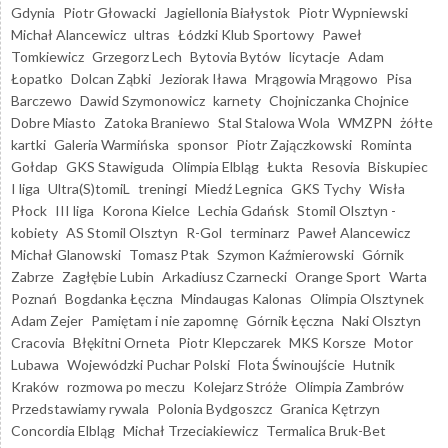
Gdynia
Piotr Głowacki
Jagiellonia Białystok
Piotr Wypniewski
Michał Alancewicz
ultras
Łódzki Klub Sportowy
Paweł
Tomkiewicz
Grzegorz Lech
Bytovia Bytów
licytacje
Adam
Łopatko
Dolcan Ząbki
Jeziorak Iława
Mrągowia Mrągowo
Pisa
Barczewo
Dawid Szymonowicz
karnety
Chojniczanka Chojnice
Dobre Miasto
Zatoka Braniewo
Stal Stalowa Wola
WMZPN
żółte
kartki
Galeria Warmińska
sponsor
Piotr Zajączkowski
Rominta
Gołdap
GKS Stawiguda
Olimpia Elbląg
Łukta
Resovia
Biskupiec
I liga
Ultra(S)tomiL
treningi
Miedź Legnica
GKS Tychy
Wisła
Płock
III liga
Korona Kielce
Lechia Gdańsk
Stomil Olsztyn -
kobiety
AS Stomil Olsztyn
R-Gol
terminarz
Paweł Alancewicz
Michał Glanowski
Tomasz Ptak
Szymon Kaźmierowski
Górnik
Zabrze
Zagłębie Lubin
Arkadiusz Czarnecki
Orange Sport
Warta
Poznań
Bogdanka Łęczna
Mindaugas Kalonas
Olimpia Olsztynek
Adam Zejer
Pamiętam i nie zapomnę
Górnik Łęczna
Naki Olsztyn
Cracovia
Błękitni Orneta
Piotr Klepczarek
MKS Korsze
Motor
Lubawa
Wojewódzki Puchar Polski
Flota Świnoujście
Hutnik
Kraków
rozmowa po meczu
Kolejarz Stróże
Olimpia Zambrów
Przedstawiamy rywala
Polonia Bydgoszcz
Granica Kętrzyn
Concordia Elbląg
Michał Trzeciakiewicz
Termalica Bruk-Bet