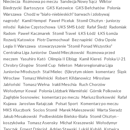
Nieciecza
Rozmowa po meczu
Sandecja Nowy Sącz
Wiktor
Biedrzycki
Bartoszyce
GKS Katowice
GKS Bełchatów
Polonia
Warszawa
Chodź w "biało-niebieskich" barwach i zdobywaj
nagrody!
Kamil Hempel
Paweł Piceluk
Stomil Olsztyn - juniorzy
młodsi
Raków Częstochowa
UKS SMS Łódź
Rafał Śledź
Radomiak
Radom
Paweł Kaczmarek
Stomil Travel
ŁKS Łódź
ŁKS Łomża
Rozwój Katowice
Piotr Darmochwał
Bez napinki
Odra Opole
Legia II Warszawa
stowarzyszenie "Stomil Ponad Wszystko"
Centralna Liga Juniorów
Dawid Mieczkowski
Rozmowa przed
meczem
Yasuhiro Katō
Olimpia II Elbląg
Kamil Kiereś
Polska U-21
Chrobry Głogów
Stomil Cup
felieton
Makroregionalna Liga
Juniorów Młodszych
Stal Mielec
(S)krytym okiem
komentarz
Śląsk
Wrocław
Tomasz Wełnicki
Robert Kiłdanowicz
Mirosław
Jabłoński
Tomasz Wełna
Irakli Meschia
Ruch Chorzów
Wołodymyr Kowal
Polonia Lidzbark Warmiński
Górnik Polkowice
Zagłębie Sosnowiec
komentarz po meczu
Mariusz Borkowski
Rafał
Kujawa
Jarosław Ratajczak
Polsat Sport
Komentarz po meczu
MKS Kluczbork
Socios Stomil
Marek Maleszewski
Warta Sieradz
Jakub Mosakowski
Podbeskidzie Bielsko-Biała
Stomil Olsztyn -
koszykówka
Tomasz Asensky
Michał Kraszewski
Wołodymyr
Tanczyk
Ernest Dzięcioł
Adrian Stawski
Lukáš Kubáň
Kotwica