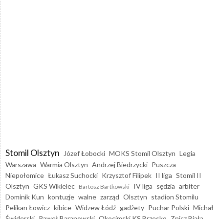
Stomil Olsztyn
Józef Łobocki
MOKS Stomil Olsztyn
Legia
Warszawa
Warmia Olsztyn
Andrzej Biedrzycki
Puszcza
Niepołomice
Łukasz Suchocki
Krzysztof Filipek
II liga
Stomil II
Olsztyn
GKS Wikielec
IV liga
sędzia
arbiter
Bartosz Bartkowski
Dominik Kun
kontuzje
walne
zarząd
Olsztyn
stadion Stomilu
Pelikan Łowicz
kibice
Widzew Łódź
gadżety
Puchar Polski
Michał
Świderski
Paweł Baranowski
Okocimski KS Brzesko
Znicz Biała