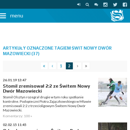
menu
ARTYKUŁY OZNACZONE TAGIEM ŚWIT NOWY DWÓR
MAZOWIECKI (37)
1
2
26.01.19 13:47
Stomil zremisował 2:2 ze Świtem Nowy
Dwór Mazowiecki
Stomil Olsztyn rozegrał drugie w tym roku spotkanie
kontrolne. Podopieczni Piotra Zajączkowskiego w Mławie
zremisowali 2:2 z trzecioligowym Świtem Nowy Dwór
Mazowiecki.
Komentarzy: 100 »
02.02.15 11:45