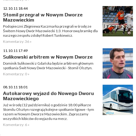
12.10.11 18:44
Stomil przegrał w Nowym Dworze
Mazowieckim
Podopieczni Zbigniewa Kaczmarka przegrali w środę ze
Świtem Nowy Dwór Mazowiecki 1:3. Honorową bramkę dla
naszego zespołu zdobył Robert Tunkiewicz.
Komentarzy: 36 »
11.10.11 17:49
Sulikowski arbitrem w Nowym Dworze
Dominik Sulikowski z Gdańska będzie arbitrem głównym
spotkania Świt Nowy Dwór Mazowiecki - Stomil Olsztyn.
Komentarzy: 0 »
08.10.11 18:01
Autokarowy wyjazd do Nowego Dworu
Mazowieckiego
Już w środę (12 października) o godzinie 18:00 piłkarze
Stomilu Olsztyn rozegrają kolejne spotkanie ligowe - tym
razem w Nowym Dworze Mazowieckim. Zapraszamy
wszystkich kibiców do wyjazdu na mecz.
Komentarzy: 6 »