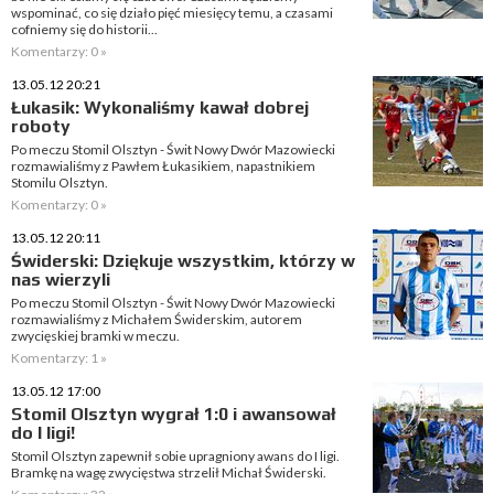
wspominać, co się działo pięć miesięcy temu, a czasami
cofniemy się do historii...
Komentarzy: 0 »
13.05.12 20:21
Łukasik: Wykonaliśmy kawał dobrej
roboty
Po meczu Stomil Olsztyn - Świt Nowy Dwór Mazowiecki
rozmawialiśmy z Pawłem Łukasikiem, napastnikiem
Stomilu Olsztyn.
Komentarzy: 0 »
13.05.12 20:11
Świderski: Dziękuje wszystkim, którzy w
nas wierzyli
Po meczu Stomil Olsztyn - Świt Nowy Dwór Mazowiecki
rozmawialiśmy z Michałem Świderskim, autorem
zwycięskiej bramki w meczu.
Komentarzy: 1 »
13.05.12 17:00
Stomil Olsztyn wygrał 1:0 i awansował
do I ligi!
Stomil Olsztyn zapewnił sobie upragniony awans do I ligi.
Bramkę na wagę zwycięstwa strzelił Michał Świderski.