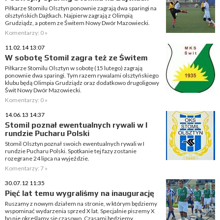
Piłkarze Stomilu Olsztyn ponownie zagrają dwa sparingi na
olsztyńskich Dajtkach. Najpierw zagrają z Olimpią
Grudziądz, a potem ze Świtem Nowy Dwór Mazowiecki.
Komentarzy: 0 »
11.02.14 13:07
W sobotę Stomil zagra też ze Świtem
Piłkarze Stomilu Olsztyn w sobotę (15 lutego) zagrają
ponownie dwa sparingi. Tym razem rywalami olsztyńskiego
klubu będą Olimpia Grudziądz oraz dodatkowo drugoligowy
Świt Nowy Dwór Mazowiecki.
Komentarzy: 0 »
14.06.13 14:37
Stomil poznał ewentualnych rywali w I
rundzie Pucharu Polski
Stomil Olsztyn poznał swoich ewentualnych rywali w I
rundzie Pucharu Polski. Spotkanie tej fazy zostanie
rozegrane 24 lipca na wyjeździe.
Komentarzy: 7 »
30.07.12 11:35
Pięć lat temu wygraliśmy na inaugurację
Ruszamy z nowym działem na stronie, w którym będziemy
wspominać wydarzenia sprzed X lat. Specjalnie piszemy X
bo nie określamy się czasowo. Czasami będziemy