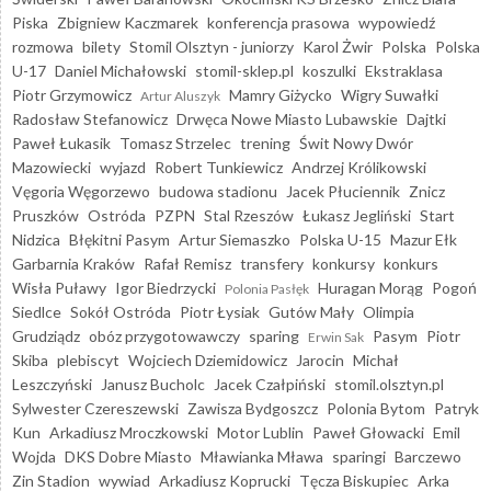
Piska
Zbigniew Kaczmarek
konferencja prasowa
wypowiedź
rozmowa
bilety
Stomil Olsztyn - juniorzy
Karol Żwir
Polska
Polska
U-17
Daniel Michałowski
stomil-sklep.pl
koszulki
Ekstraklasa
Piotr Grzymowicz
Mamry Giżycko
Wigry Suwałki
Artur Aluszyk
Radosław Stefanowicz
Drwęca Nowe Miasto Lubawskie
Dajtki
Paweł Łukasik
Tomasz Strzelec
trening
Świt Nowy Dwór
Mazowiecki
wyjazd
Robert Tunkiewicz
Andrzej Królikowski
Vęgoria Węgorzewo
budowa stadionu
Jacek Płuciennik
Znicz
Pruszków
Ostróda
PZPN
Stal Rzeszów
Łukasz Jegliński
Start
Nidzica
Błękitni Pasym
Artur Siemaszko
Polska U-15
Mazur Ełk
Garbarnia Kraków
Rafał Remisz
transfery
konkursy
konkurs
Wisła Puławy
Igor Biedrzycki
Huragan Morąg
Pogoń
Polonia Pasłęk
Siedlce
Sokół Ostróda
Piotr Łysiak
Gutów Mały
Olimpia
Grudziądz
obóz przygotowawczy
sparing
Pasym
Piotr
Erwin Sak
Skiba
plebiscyt
Wojciech Dziemidowicz
Jarocin
Michał
Leszczyński
Janusz Bucholc
Jacek Czałpiński
stomil.olsztyn.pl
Sylwester Czereszewski
Zawisza Bydgoszcz
Polonia Bytom
Patryk
Kun
Arkadiusz Mroczkowski
Motor Lublin
Paweł Głowacki
Emil
Wojda
DKS Dobre Miasto
Mławianka Mława
sparingi
Barczewo
Zin Stadion
wywiad
Arkadiusz Koprucki
Tęcza Biskupiec
Arka