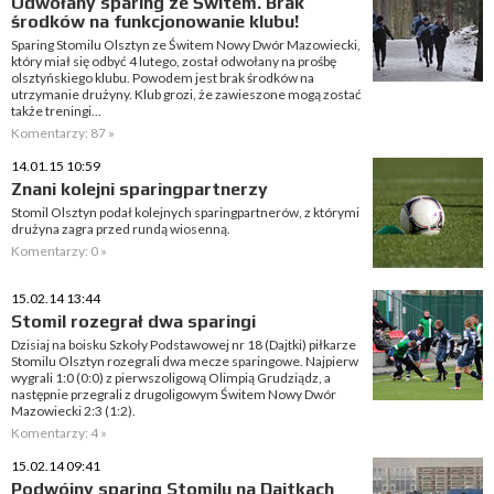
Odwołany sparing ze Świtem. Brak
środków na funkcjonowanie klubu!
Sparing Stomilu Olsztyn ze Świtem Nowy Dwór Mazowiecki,
który miał się odbyć 4 lutego, został odwołany na prośbę
olsztyńskiego klubu. Powodem jest brak środków na
utrzymanie drużyny. Klub grozi, że zawieszone mogą zostać
także treningi...
Komentarzy: 87 »
14.01.15 10:59
Znani kolejni sparingpartnerzy
Stomil Olsztyn podał kolejnych sparingpartnerów, z którymi
drużyna zagra przed rundą wiosenną.
Komentarzy: 0 »
15.02.14 13:44
Stomil rozegrał dwa sparingi
Dzisiaj na boisku Szkoły Podstawowej nr 18 (Dajtki) piłkarze
Stomilu Olsztyn rozegrali dwa mecze sparingowe. Najpierw
wygrali 1:0 (0:0) z pierwszoligową Olimpią Grudziądz, a
następnie przegrali z drugoligowym Świtem Nowy Dwór
Mazowiecki 2:3 (1:2).
Komentarzy: 4 »
15.02.14 09:41
Podwójny sparing Stomilu na Dajtkach