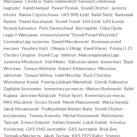
Warszawa
Chodź w "biało-niebieskich" barwach i zdobywaj
nagrody!
Kamil Hempel
Paweł Piceluk
Stomil Olsztyn - juniorzy
młodsi
Raków Częstochowa
UKS SMS Łódź
Rafał Śledź
Radomiak
Radom
Paweł Kaczmarek
Stomil Travel
ŁKS Łódź
ŁKS Łomża
Rozwój Katowice
Piotr Darmochwał
Bez napinki
Odra Opole
Legia II Warszawa
stowarzyszenie "Stomil Ponad Wszystko"
Centralna Liga Juniorów
Dawid Mieczkowski
Rozmowa przed
meczem
Yasuhiro Katō
Olimpia II Elbląg
Kamil Kiereś
Polska U-21
Chrobry Głogów
Stomil Cup
felieton
Makroregionalna Liga
Juniorów Młodszych
Stal Mielec
(S)krytym okiem
komentarz
Śląsk
Wrocław
Tomasz Wełnicki
Robert Kiłdanowicz
Mirosław
Jabłoński
Tomasz Wełna
Irakli Meschia
Ruch Chorzów
Wołodymyr Kowal
Polonia Lidzbark Warmiński
Górnik Polkowice
Zagłębie Sosnowiec
komentarz po meczu
Mariusz Borkowski
Rafał
Kujawa
Jarosław Ratajczak
Polsat Sport
Komentarz po meczu
MKS Kluczbork
Socios Stomil
Marek Maleszewski
Warta Sieradz
Jakub Mosakowski
Podbeskidzie Bielsko-Biała
Stomil Olsztyn -
koszykówka
Tomasz Asensky
Michał Kraszewski
Wołodymyr
Tanczyk
Ernest Dzięcioł
Adrian Stawski
Lukáš Kubáň
Kotwica
Kołobrzeg
GKS 1962 Jastrzębie
GKS Jastrzębie
Bruk-Bet
Termalica Nieciecza
Jakub Tecław
KKS 1925 Kalisz
Szymon