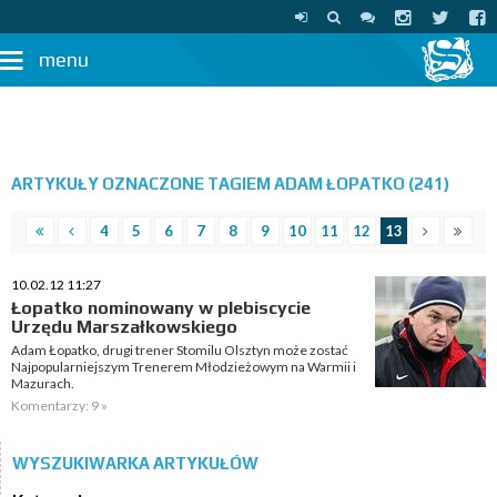
menu
ARTYKUŁY OZNACZONE TAGIEM ADAM ŁOPATKO (241)
4
5
6
7
8
9
10
11
12
13
10.02.12 11:27
Łopatko nominowany w plebiscycie
Urzędu Marszałkowskiego
Adam Łopatko, drugi trener Stomilu Olsztyn może zostać
Najpopularniejszym Trenerem Młodzieżowym na Warmii i
Mazurach.
Komentarzy: 9 »
WYSZUKIWARKA ARTYKUŁÓW