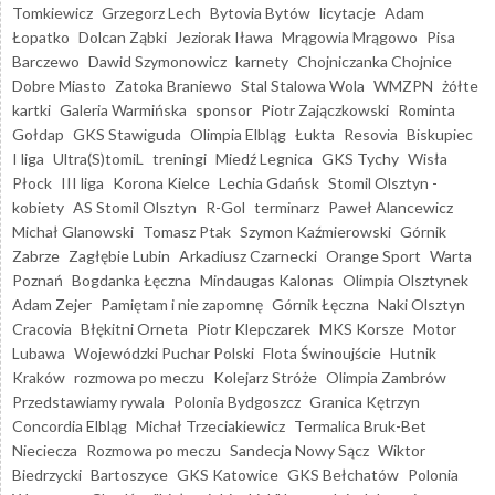
Tomkiewicz
Grzegorz Lech
Bytovia Bytów
licytacje
Adam
Łopatko
Dolcan Ząbki
Jeziorak Iława
Mrągowia Mrągowo
Pisa
Barczewo
Dawid Szymonowicz
karnety
Chojniczanka Chojnice
Dobre Miasto
Zatoka Braniewo
Stal Stalowa Wola
WMZPN
żółte
kartki
Galeria Warmińska
sponsor
Piotr Zajączkowski
Rominta
Gołdap
GKS Stawiguda
Olimpia Elbląg
Łukta
Resovia
Biskupiec
I liga
Ultra(S)tomiL
treningi
Miedź Legnica
GKS Tychy
Wisła
Płock
III liga
Korona Kielce
Lechia Gdańsk
Stomil Olsztyn -
kobiety
AS Stomil Olsztyn
R-Gol
terminarz
Paweł Alancewicz
Michał Glanowski
Tomasz Ptak
Szymon Kaźmierowski
Górnik
Zabrze
Zagłębie Lubin
Arkadiusz Czarnecki
Orange Sport
Warta
Poznań
Bogdanka Łęczna
Mindaugas Kalonas
Olimpia Olsztynek
Adam Zejer
Pamiętam i nie zapomnę
Górnik Łęczna
Naki Olsztyn
Cracovia
Błękitni Orneta
Piotr Klepczarek
MKS Korsze
Motor
Lubawa
Wojewódzki Puchar Polski
Flota Świnoujście
Hutnik
Kraków
rozmowa po meczu
Kolejarz Stróże
Olimpia Zambrów
Przedstawiamy rywala
Polonia Bydgoszcz
Granica Kętrzyn
Concordia Elbląg
Michał Trzeciakiewicz
Termalica Bruk-Bet
Nieciecza
Rozmowa po meczu
Sandecja Nowy Sącz
Wiktor
Biedrzycki
Bartoszyce
GKS Katowice
GKS Bełchatów
Polonia