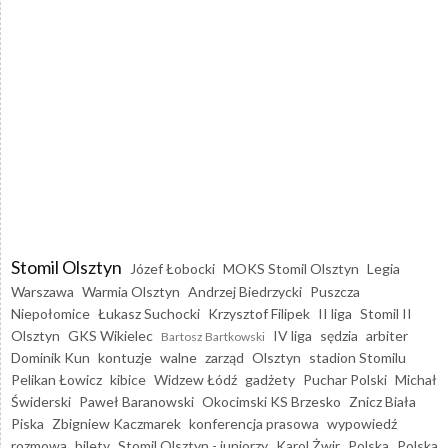
Stomil Olsztyn
Józef Łobocki
MOKS Stomil Olsztyn
Legia
Warszawa
Warmia Olsztyn
Andrzej Biedrzycki
Puszcza
Niepołomice
Łukasz Suchocki
Krzysztof Filipek
II liga
Stomil II
Olsztyn
GKS Wikielec
IV liga
sędzia
arbiter
Bartosz Bartkowski
Dominik Kun
kontuzje
walne
zarząd
Olsztyn
stadion Stomilu
Pelikan Łowicz
kibice
Widzew Łódź
gadżety
Puchar Polski
Michał
Świderski
Paweł Baranowski
Okocimski KS Brzesko
Znicz Biała
Piska
Zbigniew Kaczmarek
konferencja prasowa
wypowiedź
rozmowa
bilety
Stomil Olsztyn - juniorzy
Karol Żwir
Polska
Polska