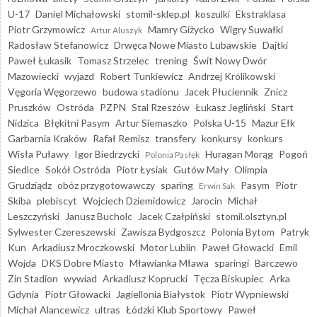
U-17
Daniel Michałowski
stomil-sklep.pl
koszulki
Ekstraklasa
Piotr Grzymowicz
Mamry Giżycko
Wigry Suwałki
Artur Aluszyk
Radosław Stefanowicz
Drwęca Nowe Miasto Lubawskie
Dajtki
Paweł Łukasik
Tomasz Strzelec
trening
Świt Nowy Dwór
Mazowiecki
wyjazd
Robert Tunkiewicz
Andrzej Królikowski
Vęgoria Węgorzewo
budowa stadionu
Jacek Płuciennik
Znicz
Pruszków
Ostróda
PZPN
Stal Rzeszów
Łukasz Jegliński
Start
Nidzica
Błękitni Pasym
Artur Siemaszko
Polska U-15
Mazur Ełk
Garbarnia Kraków
Rafał Remisz
transfery
konkursy
konkurs
Wisła Puławy
Igor Biedrzycki
Huragan Morąg
Pogoń
Polonia Pasłęk
Siedlce
Sokół Ostróda
Piotr Łysiak
Gutów Mały
Olimpia
Grudziądz
obóz przygotowawczy
sparing
Pasym
Piotr
Erwin Sak
Skiba
plebiscyt
Wojciech Dziemidowicz
Jarocin
Michał
Leszczyński
Janusz Bucholc
Jacek Czałpiński
stomil.olsztyn.pl
Sylwester Czereszewski
Zawisza Bydgoszcz
Polonia Bytom
Patryk
Kun
Arkadiusz Mroczkowski
Motor Lublin
Paweł Głowacki
Emil
Wojda
DKS Dobre Miasto
Mławianka Mława
sparingi
Barczewo
Zin Stadion
wywiad
Arkadiusz Koprucki
Tęcza Biskupiec
Arka
Gdynia
Piotr Głowacki
Jagiellonia Białystok
Piotr Wypniewski
Michał Alancewicz
ultras
Łódzki Klub Sportowy
Paweł