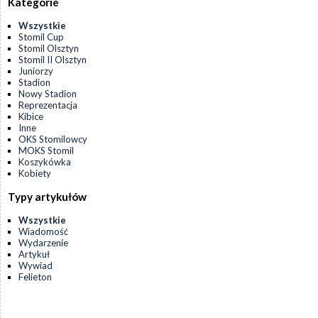
Kategorie
Wszystkie
Stomil Cup
Stomil Olsztyn
Stomil II Olsztyn
Juniorzy
Stadion
Nowy Stadion
Reprezentacja
Kibice
Inne
OKS Stomilowcy
MOKS Stomil
Koszykówka
Kobiety
Typy artykułów
Wszystkie
Wiadomość
Wydarzenie
Artykuł
Wywiad
Felieton