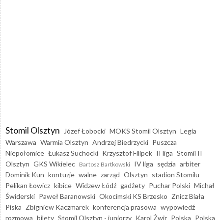
Stomil Olsztyn
Józef Łobocki
MOKS Stomil Olsztyn
Legia
Warszawa
Warmia Olsztyn
Andrzej Biedrzycki
Puszcza
Niepołomice
Łukasz Suchocki
Krzysztof Filipek
II liga
Stomil II
Olsztyn
GKS Wikielec
IV liga
sędzia
arbiter
Bartosz Bartkowski
Dominik Kun
kontuzje
walne
zarząd
Olsztyn
stadion Stomilu
Pelikan Łowicz
kibice
Widzew Łódź
gadżety
Puchar Polski
Michał
Świderski
Paweł Baranowski
Okocimski KS Brzesko
Znicz Biała
Piska
Zbigniew Kaczmarek
konferencja prasowa
wypowiedź
rozmowa
bilety
Stomil Olsztyn - juniorzy
Karol Żwir
Polska
Polska