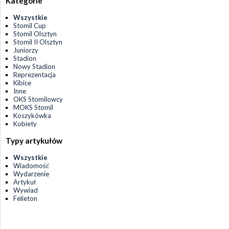
Kategorie
Wszystkie
Stomil Cup
Stomil Olsztyn
Stomil II Olsztyn
Juniorzy
Stadion
Nowy Stadion
Reprezentacja
Kibice
Inne
OKS Stomilowcy
MOKS Stomil
Koszykówka
Kobiety
Typy artykułów
Wszystkie
Wiadomość
Wydarzenie
Artykuł
Wywiad
Felieton