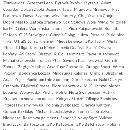
Tomkiewicz
Grzegorz Lech
Bytovia Bytów
licytacje
Adam
Łopatko
Dolcan Ząbki
Jeziorak Iława
Mrągowia Mrągowo
Pisa
Barczewo
Dawid Szymonowicz
karnety
Chojniczanka Chojnice
Dobre Miasto
Zatoka Braniewo
Stal Stalowa Wola
WMZPN
żółte
kartki
Galeria Warmińska
sponsor
Piotr Zajączkowski
Rominta
Gołdap
GKS Stawiguda
Olimpia Elbląg
Łukta
Resovia
Biskupiec
I liga
Ultra(S)tomiL
treningi
Miedź Legnica
GKS Tychy
Wisła
Płock
III liga
Korona Kielce
Lechia Gdańsk
Stomil Olsztyn -
kobiety
AS Stomil Olsztyn
R-Gol
terminarz
Paweł Alancewicz
Michał Glanowski
Tomasz Ptak
Szymon Kaźmierowski
Górnik
Zabrze
Zagłębie Lubin
Arkadiusz Czarnecki
Orange Sport
Warta
Poznań
Bogdanka Łęczna
Mindaugas Kalonas
Olimpia Olsztynek
Adam Zejer
Pamiętam i nie zapomnę
Górnik Łęczna
Naki Olsztyn
Cracovia
Błękitni Orneta
Piotr Klepczarek
MKS Korsze
Motor
Lubawa
Wojewódzki Puchar Polski
Flota Świnoujście
Hutnik
Kraków
rozmowa po meczu
Kolejarz Stróże
Olimpia Zambrów
Przedstawiamy rywala
Polonia Bydgoszcz
Granica Kętrzyn
Concordia Elbląg
Michał Trzeciakiewicz
Termalica Bruk-Bet
Nieciecza
Rozmowa po meczu
Sandecja Nowy Sącz
Wiktor
Biedrzycki
Bartoszyce
GKS Katowice
GKS Bełchatów
Polonia