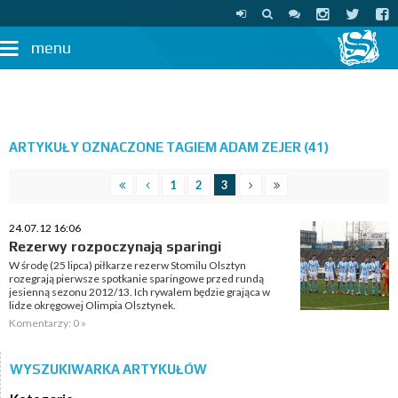
menu
ARTYKUŁY OZNACZONE TAGIEM ADAM ZEJER (41)
1
2
3
24.07.12 16:06
Rezerwy rozpoczynają sparingi
W środę (25 lipca) piłkarze rezerw Stomilu Olsztyn
rozegrają pierwsze spotkanie sparingowe przed rundą
jesienną sezonu 2012/13. Ich rywalem będzie grająca w
lidze okręgowej Olimpia Olsztynek.
Komentarzy: 0 »
WYSZUKIWARKA ARTYKUŁÓW