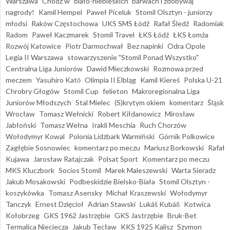
Warszawa
Chodź w "biało-niebieskich" barwach i zdobywaj
nagrody!
Kamil Hempel
Paweł Piceluk
Stomil Olsztyn - juniorzy
młodsi
Raków Częstochowa
UKS SMS Łódź
Rafał Śledź
Radomiak
Radom
Paweł Kaczmarek
Stomil Travel
ŁKS Łódź
ŁKS Łomża
Rozwój Katowice
Piotr Darmochwał
Bez napinki
Odra Opole
Legia II Warszawa
stowarzyszenie "Stomil Ponad Wszystko"
Centralna Liga Juniorów
Dawid Mieczkowski
Rozmowa przed
meczem
Yasuhiro Katō
Olimpia II Elbląg
Kamil Kiereś
Polska U-21
Chrobry Głogów
Stomil Cup
felieton
Makroregionalna Liga
Juniorów Młodszych
Stal Mielec
(S)krytym okiem
komentarz
Śląsk
Wrocław
Tomasz Wełnicki
Robert Kiłdanowicz
Mirosław
Jabłoński
Tomasz Wełna
Irakli Meschia
Ruch Chorzów
Wołodymyr Kowal
Polonia Lidzbark Warmiński
Górnik Polkowice
Zagłębie Sosnowiec
komentarz po meczu
Mariusz Borkowski
Rafał
Kujawa
Jarosław Ratajczak
Polsat Sport
Komentarz po meczu
MKS Kluczbork
Socios Stomil
Marek Maleszewski
Warta Sieradz
Jakub Mosakowski
Podbeskidzie Bielsko-Biała
Stomil Olsztyn -
koszykówka
Tomasz Asensky
Michał Kraszewski
Wołodymyr
Tanczyk
Ernest Dzięcioł
Adrian Stawski
Lukáš Kubáň
Kotwica
Kołobrzeg
GKS 1962 Jastrzębie
GKS Jastrzębie
Bruk-Bet
Termalica Nieciecza
Jakub Tecław
KKS 1925 Kalisz
Szymon