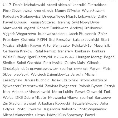
U-17
Daniel Michałowski
stomil-sklep.pl
koszulki
Ekstraklasa
Piotr Grzymowicz
Mamry Giżycko
Wigry Suwałki
Artur Aluszyk
Radosław Stefanowicz
Drwęca Nowe Miasto Lubawskie
Dajtki
Paweł Łukasik
Tomasz Strzelec
trening
Świt Nowy Dwór
Mazowiecki
wyjazd
Robert Tunkiewicz
Andrzej Królikowski
Vęgoria Węgorzewo
budowa stadionu
Jacek Płuciennik
Znicz
Pruszków
Ostróda
PZPN
Stal Rzeszów
Łukasz Jegliński
Start
Nidzica
Błękitni Pasym
Artur Siemaszko
Polska U-15
Mazur Ełk
Garbarnia Kraków
Rafał Remisz
transfery
konkursy
konkurs
Wisła Puławy
Igor Biedrzycki
Huragan Morąg
Pogoń
Polonia Pasłęk
Siedlce
Sokół Ostróda
Piotr Łysiak
Gutów Mały
Olimpia
Grudziądz
obóz przygotowawczy
sparing
Pasym
Piotr
Erwin Sak
Skiba
plebiscyt
Wojciech Dziemidowicz
Jarocin
Michał
Leszczyński
Janusz Bucholc
Jacek Czałpiński
stomil.olsztyn.pl
Sylwester Czereszewski
Zawisza Bydgoszcz
Polonia Bytom
Patryk
Kun
Arkadiusz Mroczkowski
Motor Lublin
Paweł Głowacki
Emil
Wojda
DKS Dobre Miasto
Mławianka Mława
sparingi
Barczewo
Zin Stadion
wywiad
Arkadiusz Koprucki
Tęcza Biskupiec
Arka
Gdynia
Piotr Głowacki
Jagiellonia Białystok
Piotr Wypniewski
Michał Alancewicz
ultras
Łódzki Klub Sportowy
Paweł