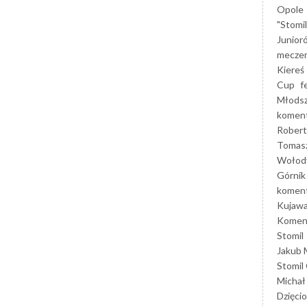
Opole
"Stomi
Junior
mecze
Kiereś
Cup
f
Młods
koment
Robert
Tomas
Wołod
Górnik
koment
Kujaw
Koment
Stomil
Jakub 
Stomil
Michał
Dzięcio