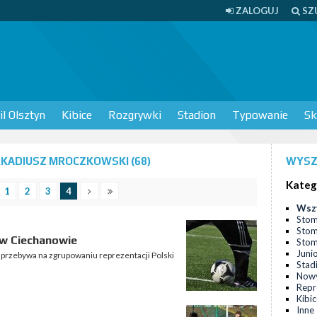
ZALOGUJ
SZ
l Olsztyn
Kibice
Rozgrywki
Stadion
Typowanie
Sk
KADIUSZ MROCZKOWSKI (68)
WYSZ
Kateg
1
2
3
4
Wsz
Stom
Stom
 w Ciechanowie
Stomi
Juni
u przebywa na zgrupowaniu reprezentacji Polski
Stad
Nowy
Repr
Kibi
Inne