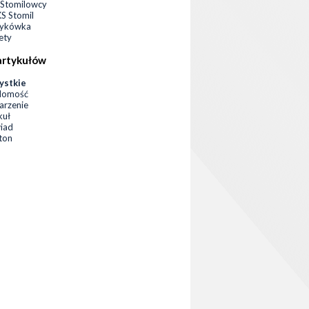
Stomilowcy
 Stomil
zykówka
ety
artykułów
ystkie
domość
rzenie
kuł
iad
eton