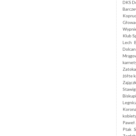
DKS Do
Barcz
Kopruc
Głowa
Wypni
Klub S
Lech
Dolcan
Mrągo
karnet
Zatoka
żółte k
Zającz
Stawig
Biskup
Legnic
Korona
kobiet
Paweł 
Ptak
Zagłęb