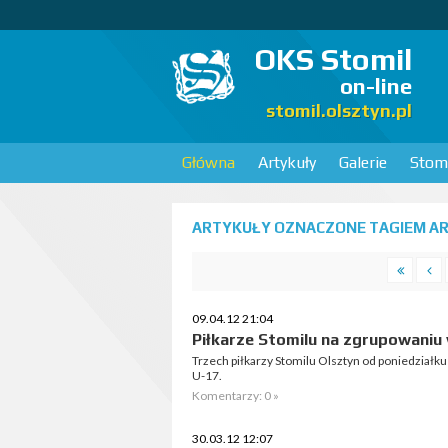
OKS Stomil
on-line
stomil.olsztyn.pl
Główna
Artykuły
Galerie
Stomi
ARTYKUŁY OZNACZONE TAGIEM AR
09.04.12 21:04
Piłkarze Stomilu na zgrupowaniu
Trzech piłkarzy Stomilu Olsztyn od poniedziałk
U-17.
Komentarzy: 0 »
30.03.12 12:07