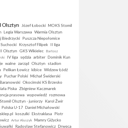
l Olsztyn
Józef Łobocki
MOKS Stomil
n
Legia Warszawa
Warmia Olsztyn
j Biedrzycki
Puszcza Niepołomice
 Suchocki
Krzysztof Filipek
II liga
II Olsztyn
GKS Wikielec
Bartosz
IV liga
sędzia
arbiter
Dominik Kun
ski
je
walne
zarząd
Olsztyn
stadion
u
Pelikan Łowicz
kibice
Widzew Łódź
y
Puchar Polski
Michał Świderski
Baranowski
Okocimski KS Brzesko
iała Piska
Zbigniew Kaczmarek
encja prasowa
wypowiedź
rozmowa
Stomil Olsztyn - juniorzy
Karol Żwir
Polska U-17
Daniel Michałowski
sklep.pl
koszulki
Ekstraklasa
Piotr
owicz
Mamry Giżycko
Artur Aluszyk
Suwałki
Radosław Stefanowicz
Drwęca