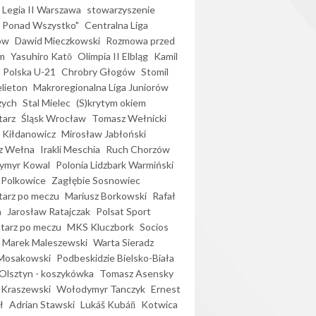
Legia II Warszawa
stowarzyszenie
l Ponad Wszystko"
Centralna Liga
ów
Dawid Mieczkowski
Rozmowa przed
m
Yasuhiro Katō
Olimpia II Elbląg
Kamil
Polska U-21
Chrobry Głogów
Stomil
elieton
Makroregionalna Liga Juniorów
zych
Stal Mielec
(S)krytym okiem
arz
Śląsk Wrocław
Tomasz Wełnicki
 Kiłdanowicz
Mirosław Jabłoński
z Wełna
Irakli Meschia
Ruch Chorzów
ymyr Kowal
Polonia Lidzbark Warmiński
 Polkowice
Zagłębie Sosnowiec
arz po meczu
Mariusz Borkowski
Rafał
a
Jarosław Ratajczak
Polsat Sport
arz po meczu
MKS Kluczbork
Socios
Marek Maleszewski
Warta Sieradz
Mosakowski
Podbeskidzie Bielsko-Biała
 Olsztyn - koszykówka
Tomasz Asensky
 Kraszewski
Wołodymyr Tanczyk
Ernest
ł
Adrian Stawski
Lukáš Kubáň
Kotwica