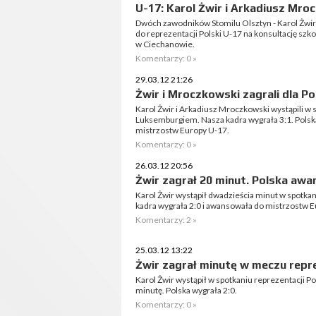
U-17: Karol Żwir i Arkadiusz Mro
Dwóch zawodników Stomilu Olsztyn - Karol Żwir
do reprezentacji Polski U-17 na konsultację szko
w Ciechanowie.
Komentarzy: 0 »
29.03.12 21:26
Żwir i Mroczkowski zagrali dla Po
Karol Żwir i Arkadiusz Mroczkowski wystąpili w s
Luksemburgiem. Nasza kadra wygrała 3:1. Polsk
mistrzostw Europy U-17.
Komentarzy: 0 »
26.03.12 20:56
Żwir zagrał 20 minut. Polska aw
Karol Żwir wystąpił dwadzieścia minut w spotkani
kadra wygrała 2:0 i awansowała do mistrzostw E
Komentarzy: 2 »
25.03.12 13:22
Żwir zagrał minutę w meczu repre
Karol Żwir wystąpił w spotkaniu reprezentacji P
minutę. Polska wygrała 2:0.
Komentarzy: 0 »