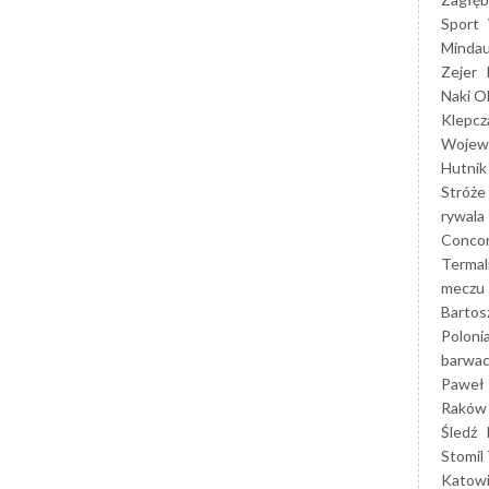
Sport
Mindau
Zejer
Naki O
Klepcz
Wojewó
Hutnik
Stróże
rywala
Concor
Termal
meczu
Bartos
Poloni
barwac
Paweł 
Raków
Śledź
Stomil 
Katow