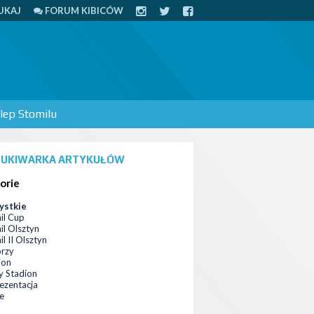
UKAJ
FORUM KIBICÓW
lep Stomilu
UKIWARKA ARTYKUŁÓW
orie
ystkie
il Cup
il Olsztyn
l II Olsztyn
orzy
ion
 Stadion
ezentacja
ce