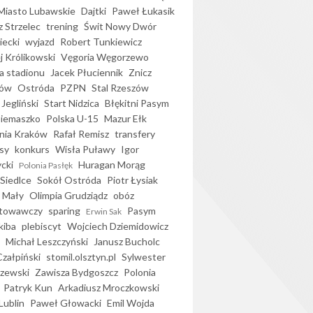
iasto Lubawskie
Dajtki
Paweł Łukasik
 Strzelec
trening
Świt Nowy Dwór
ecki
wyjazd
Robert Tunkiewicz
j Królikowski
Vęgoria Węgorzewo
 stadionu
Jacek Płuciennik
Znicz
ków
Ostróda
PZPN
Stal Rzeszów
Jegliński
Start Nidzica
Błękitni Pasym
Siemaszko
Polska U-15
Mazur Ełk
nia Kraków
Rafał Remisz
transfery
sy
konkurs
Wisła Puławy
Igor
ycki
Huragan Morąg
Polonia Pasłęk
Siedlce
Sokół Ostróda
Piotr Łysiak
 Mały
Olimpia Grudziądz
obóz
otowawczy
sparing
Pasym
Erwin Sak
kiba
plebiscyt
Wojciech Dziemidowicz
Michał Leszczyński
Janusz Bucholc
Czałpiński
stomil.olsztyn.pl
Sylwester
zewski
Zawisza Bydgoszcz
Polonia
Patryk Kun
Arkadiusz Mroczkowski
Lublin
Paweł Głowacki
Emil Wojda