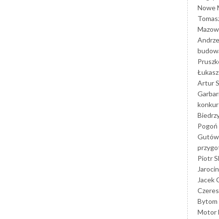
Nowe M
Tomasz
Mazowi
Andrze
budowa
Prusz
Łukasz 
Artur 
Garbar
konkur
Biedrz
Pogoń 
Gutów
przyg
Piotr S
Jarocin
Jacek 
Czeres
Bytom
Motor 