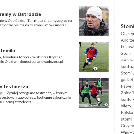
agramy w Ostródzie
onie w Ostródzie. - Ten mecz chcemy zagrać na
Stomi
tródzie nie ma na to szans - mówi Andrzej
Olszty
Andrze
Łukasz
Stomilu
Stomil 
n, Arkadiusz Mroczkowski oraz Krystian
Bartkow
lu Olsztyn - donosi portal dwadozera.pl.
kontuz
Stomil
gadżet
Paweł 
 w testmeczu
Znicz B
y ul. Żytniej rozegrano testmecz, w którym
ę testowani zawodnicy. Spotkanie zakończyło
konfer
). Formą strzelecką...
bilety
Polska
stomil-
Grzym
Wigry 