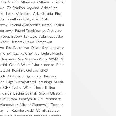
bre Miasto
Mławianka Mława
sparingi
ewo
Zin Stadion
wywiad
Arkadiusz
ki
Tęcza Biskupiec
Arka Gdynia
Piotr
cki
Jagiellonia Białystok
Piotr
ewski
Michał Alancewicz
ultras
Łódzki
portowy
Paweł Tomkiewicz
Grzegorz
Bytovia Bytów
licytacje
Adam Łopatko
 Ząbki
Jeziorak Iława
Mrągowia
wo
Pisa Barczewo
Dawid Szymonowicz
y
Chojniczanka Chojnice
Dobre Miasto
 Braniewo
Stal Stalowa Wola
WMZPN
artki
Galeria Warmińska
sponsor
Piotr
kowski
Rominta Gołdap
GKS
uda
Olimpia Elbląg
Łukta
Resovia
iec
I liga
Ultra(S)tomiL
treningi
Miedź
a
GKS Tychy
Wisła Płock
III liga
 Kielce
Lechia Gdańsk
Stomil Olsztyn -
y
AS Stomil Olsztyn
R-Gol
terminarz
Alancewicz
Michał Glanowski
Tomasz
Szymon Kaźmierowski
Górnik Zabrze
ie Lubin
Arkadiusz Czarnecki
Orange