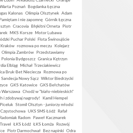
Warta Poznań
Bogdanka Łęczna
gas Kalonas
Olimpia Olsztynek
Adam
Pamiętam i nie zapomnę
Górnik Łęczna
lsztyn
Cracovia
Błękitni Orneta
Piotr
arek
MKS Korsze
Motor Lubawa
dzki Puchar Polski
Flota Świnoujście
 Kraków
rozmowa po meczu
Kolejarz
Olimpia Zambrów
Przedstawiamy
Polonia Bydgoszcz
Granica Kętrzyn
dia Elbląg
Michał Trzeciakiewicz
ica Bruk-Bet Nieciecza
Rozmowa po
Sandecja Nowy Sącz
Wiktor Biedrzycki
zyce
GKS Katowice
GKS Bełchatów
a Warszawa
Chodź w "biało-niebieskich"
h i zdobywaj nagrody!
Kamil Hempel
Piceluk
Stomil Olsztyn - juniorzy młodsi
 Częstochowa
UKS SMS Łódź
Rafał
Radomiak Radom
Paweł Kaczmarek
Travel
ŁKS Łódź
ŁKS Łomża
Rozwój
ice
Piotr Darmochwał
Bez napinki
Odra