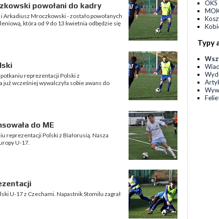
OKS 
czkowski powołani do kadry
MOKS
 i Arkadiusz Mroczkowski - zostało powołanych
Kos
leniową, która od 9 do 13 kwietnia odbędzie się
Kobi
Typy 
Wsz
lski
Wia
Wyda
potkaniu reprezentacji Polski z
Arty
a już wcześniej wywalczyła sobie awans do
Wyw
Feli
ansowała do ME
u reprezentacji Polski z Białorusią. Nasza
uropy U-17.
zentacji
olski U-17 z Czechami. Napastnik Stomilu zagrał