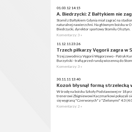
01.03.12 14:15
A. Biedrzycki: Z Bałtykiem nie z
Stomil z Bałtykiem Gdynia miał zagrać na stadi
naturalnej nawierzchni. Na głównym boisku w Os
Biedrzycki, dyrektor sportowy Stomilu Olsztyn.
Komentarzy: 3 »
11.12.11 23:26
Trzech piłkarzy Vęgorii zagra w 
Trzej zawodnicy Vęgorii Węgorzewo - Patryk Ku
Burzyński - trafią przed rundą wiosenną do Stomi
Komentarzy: 3 »
30.11.11 13:40
Kozoń błysnął formą strzelecką
W środę na boisku Szkoły Podstawowej nr 18 prz
trenerowi Zbigniewowi Kaczmarkowi pokazali si
się wygraną "Czerwonych" z "Zielonymi" 4:3 (4:0
Komentarzy: 2 »