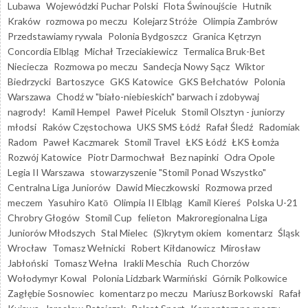
Lubawa
Wojewódzki Puchar Polski
Flota Świnoujście
Hutnik
Kraków
rozmowa po meczu
Kolejarz Stróże
Olimpia Zambrów
Przedstawiamy rywala
Polonia Bydgoszcz
Granica Kętrzyn
Concordia Elbląg
Michał Trzeciakiewicz
Termalica Bruk-Bet
Nieciecza
Rozmowa po meczu
Sandecja Nowy Sącz
Wiktor
Biedrzycki
Bartoszyce
GKS Katowice
GKS Bełchatów
Polonia
Warszawa
Chodź w "biało-niebieskich" barwach i zdobywaj
nagrody!
Kamil Hempel
Paweł Piceluk
Stomil Olsztyn - juniorzy
młodsi
Raków Częstochowa
UKS SMS Łódź
Rafał Śledź
Radomiak
Radom
Paweł Kaczmarek
Stomil Travel
ŁKS Łódź
ŁKS Łomża
Rozwój Katowice
Piotr Darmochwał
Bez napinki
Odra Opole
Legia II Warszawa
stowarzyszenie "Stomil Ponad Wszystko"
Centralna Liga Juniorów
Dawid Mieczkowski
Rozmowa przed
meczem
Yasuhiro Katō
Olimpia II Elbląg
Kamil Kiereś
Polska U-21
Chrobry Głogów
Stomil Cup
felieton
Makroregionalna Liga
Juniorów Młodszych
Stal Mielec
(S)krytym okiem
komentarz
Śląsk
Wrocław
Tomasz Wełnicki
Robert Kiłdanowicz
Mirosław
Jabłoński
Tomasz Wełna
Irakli Meschia
Ruch Chorzów
Wołodymyr Kowal
Polonia Lidzbark Warmiński
Górnik Polkowice
Zagłębie Sosnowiec
komentarz po meczu
Mariusz Borkowski
Rafał