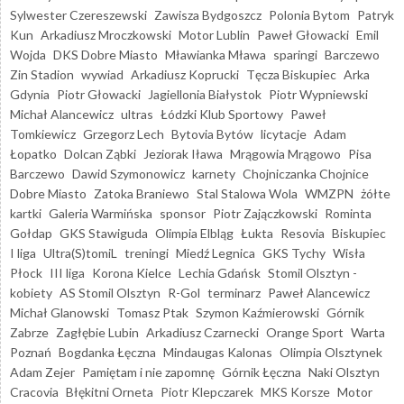
Sylwester Czereszewski
Zawisza Bydgoszcz
Polonia Bytom
Patryk
Kun
Arkadiusz Mroczkowski
Motor Lublin
Paweł Głowacki
Emil
Wojda
DKS Dobre Miasto
Mławianka Mława
sparingi
Barczewo
Zin Stadion
wywiad
Arkadiusz Koprucki
Tęcza Biskupiec
Arka
Gdynia
Piotr Głowacki
Jagiellonia Białystok
Piotr Wypniewski
Michał Alancewicz
ultras
Łódzki Klub Sportowy
Paweł
Tomkiewicz
Grzegorz Lech
Bytovia Bytów
licytacje
Adam
Łopatko
Dolcan Ząbki
Jeziorak Iława
Mrągowia Mrągowo
Pisa
Barczewo
Dawid Szymonowicz
karnety
Chojniczanka Chojnice
Dobre Miasto
Zatoka Braniewo
Stal Stalowa Wola
WMZPN
żółte
kartki
Galeria Warmińska
sponsor
Piotr Zajączkowski
Rominta
Gołdap
GKS Stawiguda
Olimpia Elbląg
Łukta
Resovia
Biskupiec
I liga
Ultra(S)tomiL
treningi
Miedź Legnica
GKS Tychy
Wisła
Płock
III liga
Korona Kielce
Lechia Gdańsk
Stomil Olsztyn -
kobiety
AS Stomil Olsztyn
R-Gol
terminarz
Paweł Alancewicz
Michał Glanowski
Tomasz Ptak
Szymon Kaźmierowski
Górnik
Zabrze
Zagłębie Lubin
Arkadiusz Czarnecki
Orange Sport
Warta
Poznań
Bogdanka Łęczna
Mindaugas Kalonas
Olimpia Olsztynek
Adam Zejer
Pamiętam i nie zapomnę
Górnik Łęczna
Naki Olsztyn
Cracovia
Błękitni Orneta
Piotr Klepczarek
MKS Korsze
Motor