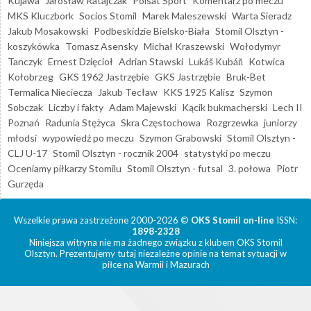
Kujawa
Jarosław Ratajczak
Polsat Sport
Komentarz po meczu
MKS Kluczbork
Socios Stomil
Marek Maleszewski
Warta Sieradz
Jakub Mosakowski
Podbeskidzie Bielsko-Biała
Stomil Olsztyn -
koszykówka
Tomasz Asensky
Michał Kraszewski
Wołodymyr
Tanczyk
Ernest Dzięcioł
Adrian Stawski
Lukáš Kubáň
Kotwica
Kołobrzeg
GKS 1962 Jastrzębie
GKS Jastrzębie
Bruk-Bet
Termalica Nieciecza
Jakub Tecław
KKS 1925 Kalisz
Szymon
Sobczak
Liczby i fakty
Adam Majewski
Kącik bukmacherski
Lech II
Poznań
Radunia Stężyca
Skra Częstochowa
Rozgrzewka
juniorzy
młodsi
wypowiedź po meczu
Szymon Grabowski
Stomil Olsztyn -
CLJ U-17
Stomil Olsztyn - rocznik 2004
statystyki po meczu
Oceniamy piłkarzy Stomilu
Stomil Olsztyn - futsal
3. połowa
Piotr
Gurzęda
Wszelkie prawa zastrzeżone 2000-2026 ©
OKS Stomil on-line
ISSN:
1898-2328
Niniejsza witryna nie ma żadnego związku z klubem OKS Stomil
Olsztyn. Prezentujemy tutaj niezależne opinie na temat sytuacji w
piłce na Warmii i Mazurach