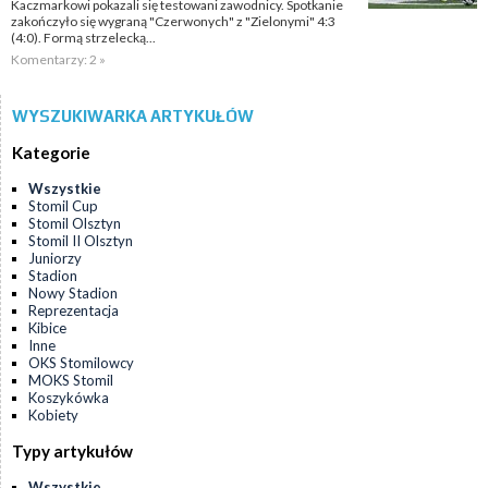
Kaczmarkowi pokazali się testowani zawodnicy. Spotkanie
zakończyło się wygraną "Czerwonych" z "Zielonymi" 4:3
(4:0). Formą strzelecką...
Komentarzy: 2 »
WYSZUKIWARKA ARTYKUŁÓW
Kategorie
Wszystkie
Stomil Cup
Stomil Olsztyn
Stomil II Olsztyn
Juniorzy
Stadion
Nowy Stadion
Reprezentacja
Kibice
Inne
OKS Stomilowcy
MOKS Stomil
Koszykówka
Kobiety
Typy artykułów
Wszystkie