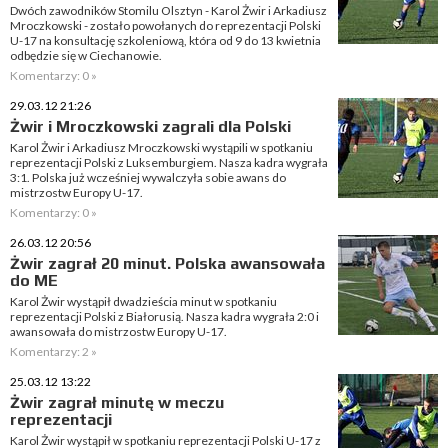
Dwóch zawodników Stomilu Olsztyn - Karol Żwir i Arkadiusz
Mroczkowski - zostało powołanych do reprezentacji Polski
U-17 na konsultację szkoleniową, która od 9 do 13 kwietnia
odbędzie się w Ciechanowie.
Komentarzy: 0 »
29.03.12 21:26
Żwir i Mroczkowski zagrali dla Polski
Karol Żwir i Arkadiusz Mroczkowski wystąpili w spotkaniu
reprezentacji Polski z Luksemburgiem. Nasza kadra wygrała
3:1. Polska już wcześniej wywalczyła sobie awans do
mistrzostw Europy U-17.
Komentarzy: 0 »
26.03.12 20:56
Żwir zagrał 20 minut. Polska awansowała
do ME
Karol Żwir wystąpił dwadzieścia minut w spotkaniu
reprezentacji Polski z Białorusią. Nasza kadra wygrała 2:0 i
awansowała do mistrzostw Europy U-17.
Komentarzy: 2 »
25.03.12 13:22
Żwir zagrał minutę w meczu
reprezentacji
Karol Żwir wystąpił w spotkaniu reprezentacji Polski U-17 z