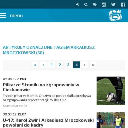
menu
ARTYKUŁY OZNACZONE TAGIEM ARKADIUSZ
MROCZKOWSKI (68)
1
2
3
4
09.04.12 21:04
Piłkarze Stomilu na zgrupowaniu w
Ciechanowie
Trzech piłkarzy Stomilu Olsztyn od poniedziałku przebywa
na zgrupowaniu reprezentacji Polski U-17.
Komentarzy: 0 »
30.03.12 12:07
U-17: Karol Żwir i Arkadiusz Mroczkowski
powołani do kadry