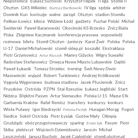
Niepołomice
Łukasz Suchocki
Krzysztof Filipek
II liga
Stomil II
Olsztyn
GKS Wikielec
IV liga
sędzia
arbiter
Bartosz Bartkowski
Dominik Kun
kontuzje
walne
zarząd
Olsztyn
stadion Stomilu
Pelikan Łowicz
kibice
Widzew Łódź
gadżety
Puchar Polski
Michał
Świderski
Paweł Baranowski
Okocimski KS Brzesko
Znicz Biała
Piska
Zbigniew Kaczmarek
konferencja prasowa
wypowiedź
rozmowa
bilety
Stomil Olsztyn - juniorzy
Karol Żwir
Polska
Polska
U-17
Daniel Michałowski
stomil-sklep.pl
koszulki
Ekstraklasa
Piotr Grzymowicz
Mamry Giżycko
Wigry Suwałki
Artur Aluszyk
Radosław Stefanowicz
Drwęca Nowe Miasto Lubawskie
Dajtki
Paweł Łukasik
Tomasz Strzelec
trening
Świt Nowy Dwór
Mazowiecki
wyjazd
Robert Tunkiewicz
Andrzej Królikowski
Vęgoria Węgorzewo
budowa stadionu
Jacek Płuciennik
Znicz
Pruszków
Ostróda
PZPN
Stal Rzeszów
Łukasz Jegliński
Start
Nidzica
Błękitni Pasym
Artur Siemaszko
Polska U-15
Mazur Ełk
Garbarnia Kraków
Rafał Remisz
transfery
konkursy
konkurs
Wisła Puławy
Igor Biedrzycki
Huragan Morąg
Pogoń
Polonia Pasłęk
Siedlce
Sokół Ostróda
Piotr Łysiak
Gutów Mały
Olimpia
Grudziądz
obóz przygotowawczy
sparing
Pasym
Piotr
Erwin Sak
Skiba
plebiscyt
Wojciech Dziemidowicz
Jarocin
Michał
Leszczyński
Janusz Bucholc
Jacek Czałpiński
stomil.olsztyn.pl