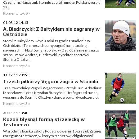
Czechami. Napastnik Stomilu zagrał minutę. Polska wygrała
2:0.
Komentarzy: 0 »
01.03.12 14:15
A. Biedrzycki: Z Bałtykiem nie zagramy w
Ostródzie
Stomil z Bałtykiem Gdynia miał zagrać na stadionie w
Ostródzie. - Ten mecz chcemy zagrać na naturalnej
nawierzchni. Na głównym boisku w Ostródzie nie ma na to
szans - mówi Andrzej Biedrzycki, dyrektor sportowy
Stomilu Olsztyn.
Komentarzy: 3 »
11.12.11 23:26
Trzech piłkarzy Vęgorii zagra w Stomilu
Trzej zawodnicy Vęgorii Węgorzewo - Patryk Kun, Arkadiusz
Mroczkowski oraz Krystian Burzyński - trafią przed rundą
wiosenną do Stomilu Olsztyn - donosi portal dwadozera.pl.
Komentarzy: 3 »
30.11.11 13:40
Kozoń błysnął formą strzelecką w
testmeczu
W środę na boisku Szkoły Podstawowej nr 18 przy ul. Żytniej
rozegrano testmecz, w którym trenerowi Zbigniewowi