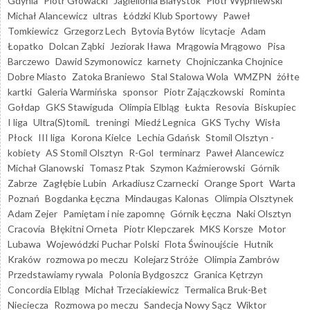
Gdynia
Piotr Głowacki
Jagiellonia Białystok
Piotr Wypniewski
Michał Alancewicz
ultras
Łódzki Klub Sportowy
Paweł
Tomkiewicz
Grzegorz Lech
Bytovia Bytów
licytacje
Adam
Łopatko
Dolcan Ząbki
Jeziorak Iława
Mrągowia Mrągowo
Pisa
Barczewo
Dawid Szymonowicz
karnety
Chojniczanka Chojnice
Dobre Miasto
Zatoka Braniewo
Stal Stalowa Wola
WMZPN
żółte
kartki
Galeria Warmińska
sponsor
Piotr Zajączkowski
Rominta
Gołdap
GKS Stawiguda
Olimpia Elbląg
Łukta
Resovia
Biskupiec
I liga
Ultra(S)tomiL
treningi
Miedź Legnica
GKS Tychy
Wisła
Płock
III liga
Korona Kielce
Lechia Gdańsk
Stomil Olsztyn -
kobiety
AS Stomil Olsztyn
R-Gol
terminarz
Paweł Alancewicz
Michał Glanowski
Tomasz Ptak
Szymon Kaźmierowski
Górnik
Zabrze
Zagłębie Lubin
Arkadiusz Czarnecki
Orange Sport
Warta
Poznań
Bogdanka Łęczna
Mindaugas Kalonas
Olimpia Olsztynek
Adam Zejer
Pamiętam i nie zapomnę
Górnik Łęczna
Naki Olsztyn
Cracovia
Błękitni Orneta
Piotr Klepczarek
MKS Korsze
Motor
Lubawa
Wojewódzki Puchar Polski
Flota Świnoujście
Hutnik
Kraków
rozmowa po meczu
Kolejarz Stróże
Olimpia Zambrów
Przedstawiamy rywala
Polonia Bydgoszcz
Granica Kętrzyn
Concordia Elbląg
Michał Trzeciakiewicz
Termalica Bruk-Bet
Nieciecza
Rozmowa po meczu
Sandecja Nowy Sącz
Wiktor