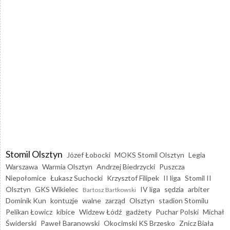
Stomil Olsztyn
Józef Łobocki
MOKS Stomil Olsztyn
Legia
Warszawa
Warmia Olsztyn
Andrzej Biedrzycki
Puszcza
Niepołomice
Łukasz Suchocki
Krzysztof Filipek
II liga
Stomil II
Olsztyn
GKS Wikielec
IV liga
sędzia
arbiter
Bartosz Bartkowski
Dominik Kun
kontuzje
walne
zarząd
Olsztyn
stadion Stomilu
Pelikan Łowicz
kibice
Widzew Łódź
gadżety
Puchar Polski
Michał
Świderski
Paweł Baranowski
Okocimski KS Brzesko
Znicz Biała