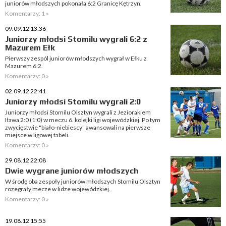
juniorów młodszych pokonała 6:2 Granicę Kętrzyn.
Komentarzy: 1 »
09.09.12 13:36
Juniorzy młodsi Stomilu wygrali 6:2 z
Mazurem Ełk
Pierwszy zespól juniorów młodszych wygrał w Ełku z
Mazurem 6:2.
Komentarzy: 0 »
02.09.12 22:41
Juniorzy młodsi Stomilu wygrali 2:0
Juniorzy młodsi Stomilu Olsztyn wygrali z Jeziorakiem
Iława 2:0 (1:0) w meczu 6. kolejki ligi wojewódzkiej. Po tym
zwycięstwie "biało-niebiescy" awansowali na pierwsze
miejsce w ligowej tabeli.
Komentarzy: 0 »
29.08.12 22:08
Dwie wygrane juniorów młodszych
W środę oba zespoły juniorów młodszych Stomilu Olsztyn
rozegrały mecze w lidze wojewódzkiej.
Komentarzy: 0 »
19.08.12 15:55