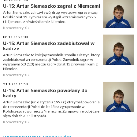
U-15: Artur Siemaszko zagrał z Niemcami
Artur Siemaszko zaliczył swój drugi występ w reprezentacji
Polski do lat 15. Tym razem wystąpił w zremisowanym 2:2
(1:1) meczu z rówieśnikami z Niemiec.
Komentarzy: 0 »
08.11.11 21:00
U-15: Artur Siemaszko zadebiutował w
kadrze
Artur Siemaszko to kolejny zawodnik Stomilu Olsztyn, który
zadebiutował w reprezentacji Polski. Zawodnik zagrał w
wygranym 5:3 (1:3) meczu kadry do lat 15 z rówieśnikami z
Niemiec.
Komentarzy: 0 »
21.10.11 15:58
U-15: Artur Siemaszko powołany do
kadry
Artur Siemaszko (ur. 6 stycznia 1997 r.) otrzymał powołanie
do reprezentacji Polski do lat 15 na zgrupowanie w
Kołobrzegu i dwumecz z Niemcami. Zgrupowanie odbędzie
się w dniach 3-11 listopada.
Komentarzy: 0 »