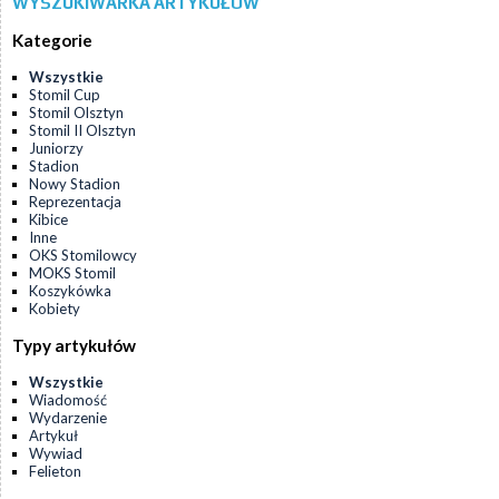
WYSZUKIWARKA ARTYKUŁÓW
Kategorie
Wszystkie
Stomil Cup
Stomil Olsztyn
Stomil II Olsztyn
Juniorzy
Stadion
Nowy Stadion
Reprezentacja
Kibice
Inne
OKS Stomilowcy
MOKS Stomil
Koszykówka
Kobiety
Typy artykułów
Wszystkie
Wiadomość
Wydarzenie
Artykuł
Wywiad
Felieton