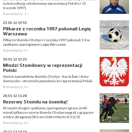
na konsultację szkoleniową reprezentacji Polski U-15
(rocznik 1997).
Komentarzy: 1 »
25.02.12 19:52
Piłkarze z rocznika 1997 pokonali Legię
Warszawa
Piłkarze Stomilu Olsztyn z rocznika 1997 pokonali 1:0 w
spotkaniu sparingowym Legię Warszawa.
Komentarzy: 3 »
30.01.12 12:23
Młodzi Stomilowcy w reprezentacji
Polski
Dwóch zawodników Stomilu Olsztyn - Karol Żwir i Artur
Siemaszko - otrzymało powołania do reprezentacji Polski.
Komentarzy: 0 »
28.01.12 11:28
Rezerwy Stomilu na ósemkę!
W swoim drugim spotkaniu sparingowym (grano 2x40
minut) piłkarze rezerw Stomilu Olsztyn wygrali z grającym
w lidze okręgowej DKS-em Dobre Miasto 8:3 (2:0).
Komentarzy: 0 »
10.11.11 14:16