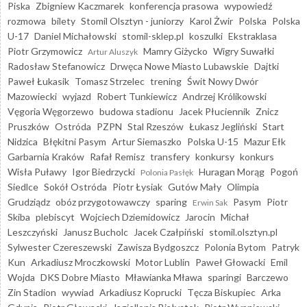
Piska
Zbigniew Kaczmarek
konferencja prasowa
wypowiedź
rozmowa
bilety
Stomil Olsztyn - juniorzy
Karol Żwir
Polska
Polska
U-17
Daniel Michałowski
stomil-sklep.pl
koszulki
Ekstraklasa
Piotr Grzymowicz
Mamry Giżycko
Wigry Suwałki
Artur Aluszyk
Radosław Stefanowicz
Drwęca Nowe Miasto Lubawskie
Dajtki
Paweł Łukasik
Tomasz Strzelec
trening
Świt Nowy Dwór
Mazowiecki
wyjazd
Robert Tunkiewicz
Andrzej Królikowski
Vęgoria Węgorzewo
budowa stadionu
Jacek Płuciennik
Znicz
Pruszków
Ostróda
PZPN
Stal Rzeszów
Łukasz Jegliński
Start
Nidzica
Błękitni Pasym
Artur Siemaszko
Polska U-15
Mazur Ełk
Garbarnia Kraków
Rafał Remisz
transfery
konkursy
konkurs
Wisła Puławy
Igor Biedrzycki
Huragan Morąg
Pogoń
Polonia Pasłęk
Siedlce
Sokół Ostróda
Piotr Łysiak
Gutów Mały
Olimpia
Grudziądz
obóz przygotowawczy
sparing
Pasym
Piotr
Erwin Sak
Skiba
plebiscyt
Wojciech Dziemidowicz
Jarocin
Michał
Leszczyński
Janusz Bucholc
Jacek Czałpiński
stomil.olsztyn.pl
Sylwester Czereszewski
Zawisza Bydgoszcz
Polonia Bytom
Patryk
Kun
Arkadiusz Mroczkowski
Motor Lublin
Paweł Głowacki
Emil
Wojda
DKS Dobre Miasto
Mławianka Mława
sparingi
Barczewo
Zin Stadion
wywiad
Arkadiusz Koprucki
Tęcza Biskupiec
Arka