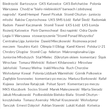
Biedrzycki
Bartoszyce
GKS Katowice
GKS Bełchatów
Polonia
Warszawa
Chodź w "biało-niebieskich" barwach i zdobywaj
nagrody!
Kamil Hempel
Paweł Piceluk
Stomil Olsztyn - juniorzy
młodsi
Raków Częstochowa
UKS SMS Łódź
Rafał Śledź
Radomiak
Radom
Paweł Kaczmarek
Stomil Travel
ŁKS Łódź
ŁKS Łomża
Rozwój Katowice
Piotr Darmochwał
Bez napinki
Odra Opole
Legia II Warszawa
stowarzyszenie "Stomil Ponad Wszystko"
Centralna Liga Juniorów
Dawid Mieczkowski
Rozmowa przed
meczem
Yasuhiro Katō
Olimpia II Elbląg
Kamil Kiereś
Polska U-21
Chrobry Głogów
Stomil Cup
felieton
Makroregionalna Liga
Juniorów Młodszych
Stal Mielec
(S)krytym okiem
komentarz
Śląsk
Wrocław
Tomasz Wełnicki
Robert Kiłdanowicz
Mirosław
Jabłoński
Tomasz Wełna
Irakli Meschia
Ruch Chorzów
Wołodymyr Kowal
Polonia Lidzbark Warmiński
Górnik Polkowice
Zagłębie Sosnowiec
komentarz po meczu
Mariusz Borkowski
Rafał
Kujawa
Jarosław Ratajczak
Polsat Sport
Komentarz po meczu
MKS Kluczbork
Socios Stomil
Marek Maleszewski
Warta Sieradz
Jakub Mosakowski
Podbeskidzie Bielsko-Biała
Stomil Olsztyn -
koszykówka
Tomasz Asensky
Michał Kraszewski
Wołodymyr
Tanczyk
Ernest Dzięcioł
Adrian Stawski
Lukáš Kubáň
Kotwica