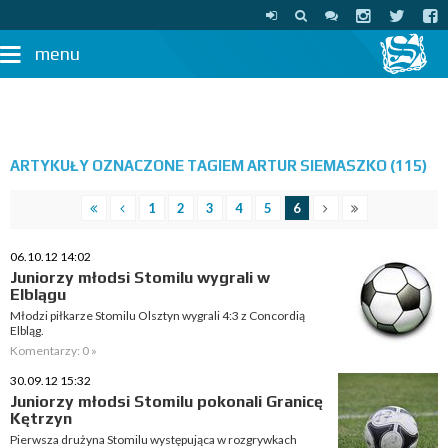
menu
ARTYKUŁY OZNACZONE TAGIEM ARTUR SIEMASZKO (115)
1
2
3
4
5
6
06.10.12 14:02
Juniorzy młodsi Stomilu wygrali w
Elblągu
Młodzi piłkarze Stomilu Olsztyn wygrali 4:3 z Concordią
Elbląg.
Komentarzy: 0 »
30.09.12 15:32
Juniorzy młodsi Stomilu pokonali Granicę
Kętrzyn
Pierwsza drużyna Stomilu występująca w rozgrywkach