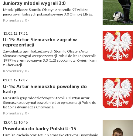
Juniorzy młodsi wygrali 3:0
Młodzi piłkarze Stomilu Olsztyn z rocznika 97 w lidze
juniorów młodszych pokonali pewnie 3:0 Olimpię Elbląg.
Komentarzy: 0 »
15.05.12 17:51
U-15: Artur Siemaszko zagrał w
reprezentacji
Zawodnik grup młodzieżowych Stomilu Olsztyn Artur
Siemaszko zagrał w reprezentacji Polski do lat 15 (rocznik
1997) w zremisowanym 3:3 (1:2) spotkaniu z rówieśnikami
z Chorwacji.
Komentarzy: 0 »
02.05.12 17:37
U-15: Artur Siemaszko powołany do
kadry
Napastnik grup młodzieżowych Stomilu Olsztyn Artur
Siemaszko otrzymał powołanie do reprezentacji Polski do
lat 15 na dwumecz z Chorwacją.
Komentarzy: 0 »
12.04.12 10:48
Powołania do kadry Polski U-15
Damian Zacheja oraz Artur Siemaszko otrzymali powołanie