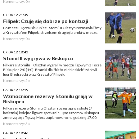
Komentarzy: 0 »
07.04.12 21:39
Filipek: Czuję się dobrze po kontuzji
Po meczu Tęcza Biskupiec - Stomil II Olsztyn rozmawialiśmy
z Krzysztofem Filipek, strzelcem drugiej bramki w meczu.
Komentarzy: 0 »
07.04.12 18:42
Stomil II wygrywa w Biskupcu
Piłkarze Stomilu II Olsztyn wygrali w meczu ligowym z Tęczą
Biskupiec 2:0 (1:0). Bramki dla "biało-niebieskich" zdobyli
Igor Biedrzycki oraz Krzysztof Filipek.
Komentarzy: 5 »
06.04.12 16:19
Wzmocnione rezerwy Stomilu grają w
Biskupcu
Piłkarze rezerw Stomilu Olsztyn rozegrają w sobotę (7
kwietnia) kolejne ligowe spotkanie. Tym razem w Biskupcu
zmierzą się z Tęczą. Mecz zaplanowano na godzinę 17:00.
Komentarzy: 3 »
04.04.12 18:46