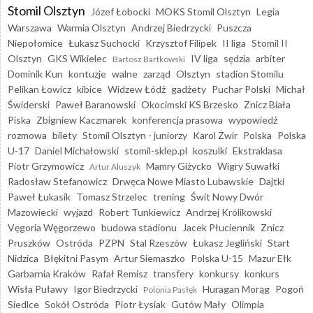
Stomil Olsztyn
Józef Łobocki
MOKS Stomil Olsztyn
Legia
Warszawa
Warmia Olsztyn
Andrzej Biedrzycki
Puszcza
Niepołomice
Łukasz Suchocki
Krzysztof Filipek
II liga
Stomil II
Olsztyn
GKS Wikielec
IV liga
sędzia
arbiter
Bartosz Bartkowski
Dominik Kun
kontuzje
walne
zarząd
Olsztyn
stadion Stomilu
Pelikan Łowicz
kibice
Widzew Łódź
gadżety
Puchar Polski
Michał
Świderski
Paweł Baranowski
Okocimski KS Brzesko
Znicz Biała
Piska
Zbigniew Kaczmarek
konferencja prasowa
wypowiedź
rozmowa
bilety
Stomil Olsztyn - juniorzy
Karol Żwir
Polska
Polska
U-17
Daniel Michałowski
stomil-sklep.pl
koszulki
Ekstraklasa
Piotr Grzymowicz
Mamry Giżycko
Wigry Suwałki
Artur Aluszyk
Radosław Stefanowicz
Drwęca Nowe Miasto Lubawskie
Dajtki
Paweł Łukasik
Tomasz Strzelec
trening
Świt Nowy Dwór
Mazowiecki
wyjazd
Robert Tunkiewicz
Andrzej Królikowski
Vęgoria Węgorzewo
budowa stadionu
Jacek Płuciennik
Znicz
Pruszków
Ostróda
PZPN
Stal Rzeszów
Łukasz Jegliński
Start
Nidzica
Błękitni Pasym
Artur Siemaszko
Polska U-15
Mazur Ełk
Garbarnia Kraków
Rafał Remisz
transfery
konkursy
konkurs
Wisła Puławy
Igor Biedrzycki
Huragan Morąg
Pogoń
Polonia Pasłęk
Siedlce
Sokół Ostróda
Piotr Łysiak
Gutów Mały
Olimpia