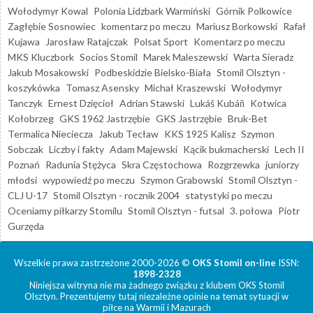
Wołodymyr Kowal
Polonia Lidzbark Warmiński
Górnik Polkowice
Zagłębie Sosnowiec
komentarz po meczu
Mariusz Borkowski
Rafał
Kujawa
Jarosław Ratajczak
Polsat Sport
Komentarz po meczu
MKS Kluczbork
Socios Stomil
Marek Maleszewski
Warta Sieradz
Jakub Mosakowski
Podbeskidzie Bielsko-Biała
Stomil Olsztyn -
koszykówka
Tomasz Asensky
Michał Kraszewski
Wołodymyr
Tanczyk
Ernest Dzięcioł
Adrian Stawski
Lukáš Kubáň
Kotwica
Kołobrzeg
GKS 1962 Jastrzębie
GKS Jastrzębie
Bruk-Bet
Termalica Nieciecza
Jakub Tecław
KKS 1925 Kalisz
Szymon
Sobczak
Liczby i fakty
Adam Majewski
Kącik bukmacherski
Lech II
Poznań
Radunia Stężyca
Skra Częstochowa
Rozgrzewka
juniorzy
młodsi
wypowiedź po meczu
Szymon Grabowski
Stomil Olsztyn -
CLJ U-17
Stomil Olsztyn - rocznik 2004
statystyki po meczu
Oceniamy piłkarzy Stomilu
Stomil Olsztyn - futsal
3. połowa
Piotr
Gurzęda
Wszelkie prawa zastrzeżone 2000-2026 ©
OKS Stomil on-line
ISSN:
1898-2328
Niniejsza witryna nie ma żadnego związku z klubem OKS Stomil
Olsztyn. Prezentujemy tutaj niezależne opinie na temat sytuacji w
piłce na Warmii i Mazurach