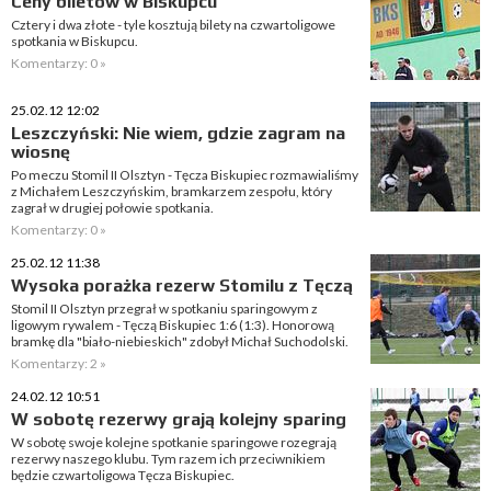
Ceny biletów w Biskupcu
Cztery i dwa złote - tyle kosztują bilety na czwartoligowe
spotkania w Biskupcu.
Komentarzy: 0 »
25.02.12 12:02
Leszczyński: Nie wiem, gdzie zagram na
wiosnę
Po meczu Stomil II Olsztyn - Tęcza Biskupiec rozmawialiśmy
z Michałem Leszczyńskim, bramkarzem zespołu, który
zagrał w drugiej połowie spotkania.
Komentarzy: 0 »
25.02.12 11:38
Wysoka porażka rezerw Stomilu z Tęczą
Stomil II Olsztyn przegrał w spotkaniu sparingowym z
ligowym rywalem - Tęczą Biskupiec 1:6 (1:3). Honorową
bramkę dla "biało-niebieskich" zdobył Michał Suchodolski.
Komentarzy: 2 »
24.02.12 10:51
W sobotę rezerwy grają kolejny sparing
W sobotę swoje kolejne spotkanie sparingowe rozegrają
rezerwy naszego klubu. Tym razem ich przeciwnikiem
będzie czwartoligowa Tęcza Biskupiec.