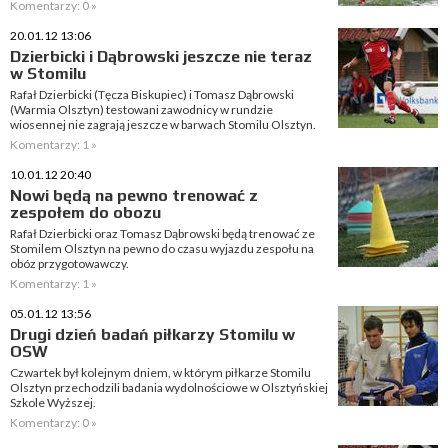
Komentarzy: 0 »
20.01.12 13:06
Dzierbicki i Dąbrowski jeszcze nie teraz
w Stomilu
Rafał Dzierbicki (Tęcza Biskupiec) i Tomasz Dąbrowski
(Warmia Olsztyn) testowani zawodnicy w rundzie
wiosennej nie zagrają jeszcze w barwach Stomilu Olsztyn.
Komentarzy: 1 »
10.01.12 20:40
Nowi będą na pewno trenować z
zespołem do obozu
Rafał Dzierbicki oraz Tomasz Dąbrowski będą trenować ze
Stomilem Olsztyn na pewno do czasu wyjazdu zespołu na
obóz przygotowawczy.
Komentarzy: 1 »
05.01.12 13:56
Drugi dzień badań piłkarzy Stomilu w
OSW
Czwartek był kolejnym dniem, w którym piłkarze Stomilu
Olsztyn przechodzili badania wydolnościowe w Olsztyńskiej
Szkole Wyższej.
Komentarzy: 0 »