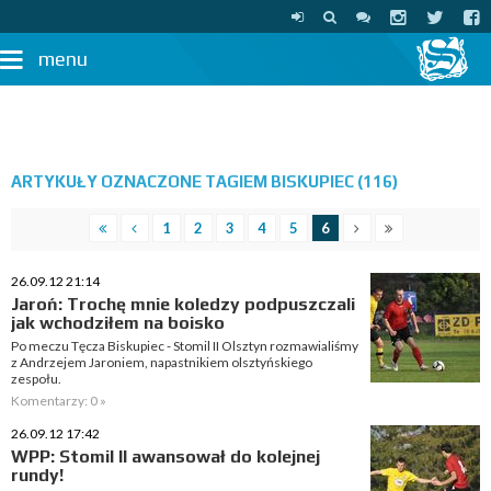
menu
ARTYKUŁY OZNACZONE TAGIEM BISKUPIEC (116)
1
2
3
4
5
6
26.09.12 21:14
Jaroń: Trochę mnie koledzy podpuszczali
jak wchodziłem na boisko
Po meczu Tęcza Biskupiec - Stomil II Olsztyn rozmawialiśmy
z Andrzejem Jaroniem, napastnikiem olsztyńskiego
zespołu.
Komentarzy: 0 »
26.09.12 17:42
WPP: Stomil II awansował do kolejnej
rundy!