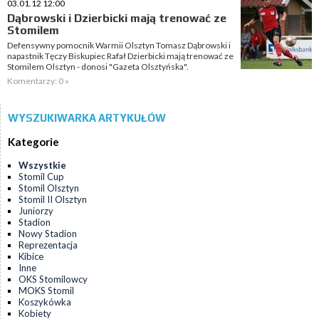
03.01.12 12:00
Dąbrowski i Dzierbicki mają trenować ze
Stomilem
Defensywny pomocnik Warmii Olsztyn Tomasz Dąbrowski i
napastnik Tęczy Biskupiec Rafał Dzierbicki mają trenować ze
Stomilem Olsztyn - donosi "Gazeta Olsztyńska".
Komentarzy: 0 »
WYSZUKIWARKA ARTYKUŁÓW
Kategorie
Wszystkie
Stomil Cup
Stomil Olsztyn
Stomil II Olsztyn
Juniorzy
Stadion
Nowy Stadion
Reprezentacja
Kibice
Inne
OKS Stomilowcy
MOKS Stomil
Koszykówka
Kobiety