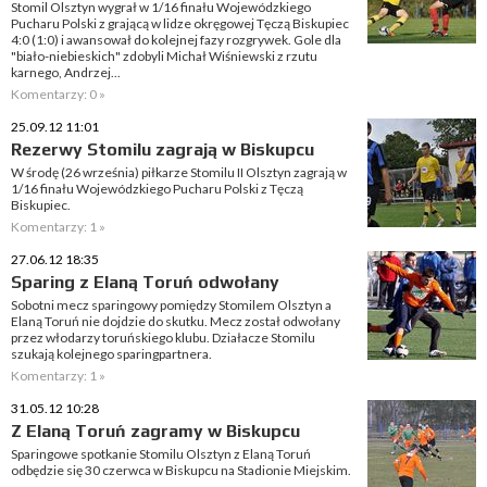
Stomil Olsztyn wygrał w 1/16 finału Wojewódzkiego
Pucharu Polski z grającą w lidze okręgowej Tęczą Biskupiec
4:0 (1:0) i awansował do kolejnej fazy rozgrywek. Gole dla
"biało-niebieskich" zdobyli Michał Wiśniewski z rzutu
karnego, Andrzej...
Komentarzy: 0 »
25.09.12 11:01
Rezerwy Stomilu zagrają w Biskupcu
W środę (26 września) piłkarze Stomilu II Olsztyn zagrają w
1/16 finału Wojewódzkiego Pucharu Polski z Tęczą
Biskupiec.
Komentarzy: 1 »
27.06.12 18:35
Sparing z Elaną Toruń odwołany
Sobotni mecz sparingowy pomiędzy Stomilem Olsztyn a
Elaną Toruń nie dojdzie do skutku. Mecz został odwołany
przez włodarzy toruńskiego klubu. Działacze Stomilu
szukają kolejnego sparingpartnera.
Komentarzy: 1 »
31.05.12 10:28
Z Elaną Toruń zagramy w Biskupcu
Sparingowe spotkanie Stomilu Olsztyn z Elaną Toruń
odbędzie się 30 czerwca w Biskupcu na Stadionie Miejskim.