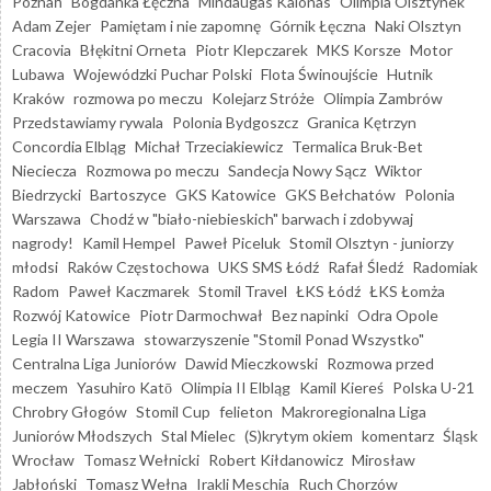
Poznań
Bogdanka Łęczna
Mindaugas Kalonas
Olimpia Olsztynek
Adam Zejer
Pamiętam i nie zapomnę
Górnik Łęczna
Naki Olsztyn
Cracovia
Błękitni Orneta
Piotr Klepczarek
MKS Korsze
Motor
Lubawa
Wojewódzki Puchar Polski
Flota Świnoujście
Hutnik
Kraków
rozmowa po meczu
Kolejarz Stróże
Olimpia Zambrów
Przedstawiamy rywala
Polonia Bydgoszcz
Granica Kętrzyn
Concordia Elbląg
Michał Trzeciakiewicz
Termalica Bruk-Bet
Nieciecza
Rozmowa po meczu
Sandecja Nowy Sącz
Wiktor
Biedrzycki
Bartoszyce
GKS Katowice
GKS Bełchatów
Polonia
Warszawa
Chodź w "biało-niebieskich" barwach i zdobywaj
nagrody!
Kamil Hempel
Paweł Piceluk
Stomil Olsztyn - juniorzy
młodsi
Raków Częstochowa
UKS SMS Łódź
Rafał Śledź
Radomiak
Radom
Paweł Kaczmarek
Stomil Travel
ŁKS Łódź
ŁKS Łomża
Rozwój Katowice
Piotr Darmochwał
Bez napinki
Odra Opole
Legia II Warszawa
stowarzyszenie "Stomil Ponad Wszystko"
Centralna Liga Juniorów
Dawid Mieczkowski
Rozmowa przed
meczem
Yasuhiro Katō
Olimpia II Elbląg
Kamil Kiereś
Polska U-21
Chrobry Głogów
Stomil Cup
felieton
Makroregionalna Liga
Juniorów Młodszych
Stal Mielec
(S)krytym okiem
komentarz
Śląsk
Wrocław
Tomasz Wełnicki
Robert Kiłdanowicz
Mirosław
Jabłoński
Tomasz Wełna
Irakli Meschia
Ruch Chorzów