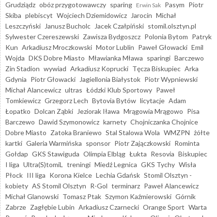
Grudziądz
obóz przygotowawczy
sparing
Pasym
Piotr
Erwin Sak
Skiba
plebiscyt
Wojciech Dziemidowicz
Jarocin
Michał
Leszczyński
Janusz Bucholc
Jacek Czałpiński
stomil.olsztyn.pl
Sylwester Czereszewski
Zawisza Bydgoszcz
Polonia Bytom
Patryk
Kun
Arkadiusz Mroczkowski
Motor Lublin
Paweł Głowacki
Emil
Wojda
DKS Dobre Miasto
Mławianka Mława
sparingi
Barczewo
Zin Stadion
wywiad
Arkadiusz Koprucki
Tęcza Biskupiec
Arka
Gdynia
Piotr Głowacki
Jagiellonia Białystok
Piotr Wypniewski
Michał Alancewicz
ultras
Łódzki Klub Sportowy
Paweł
Tomkiewicz
Grzegorz Lech
Bytovia Bytów
licytacje
Adam
Łopatko
Dolcan Ząbki
Jeziorak Iława
Mrągowia Mrągowo
Pisa
Barczewo
Dawid Szymonowicz
karnety
Chojniczanka Chojnice
Dobre Miasto
Zatoka Braniewo
Stal Stalowa Wola
WMZPN
żółte
kartki
Galeria Warmińska
sponsor
Piotr Zajączkowski
Rominta
Gołdap
GKS Stawiguda
Olimpia Elbląg
Łukta
Resovia
Biskupiec
I liga
Ultra(S)tomiL
treningi
Miedź Legnica
GKS Tychy
Wisła
Płock
III liga
Korona Kielce
Lechia Gdańsk
Stomil Olsztyn -
kobiety
AS Stomil Olsztyn
R-Gol
terminarz
Paweł Alancewicz
Michał Glanowski
Tomasz Ptak
Szymon Kaźmierowski
Górnik
Zabrze
Zagłębie Lubin
Arkadiusz Czarnecki
Orange Sport
Warta