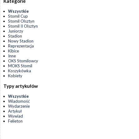
Kategorie
Wszystkie
Stomil Cup
Stomil Olsztyn
Stomil II Olsztyn
Juniorzy
Stadion
Nowy Stadion
Reprezentacja
Kibice
Inne
OKS Stomilowcy
MOKS Stomil
Koszykówka
Kobiety
Typy artykułów
Wszystkie
Wiadomość
Wydarzenie
Artykuł
Wywiad
Felieton