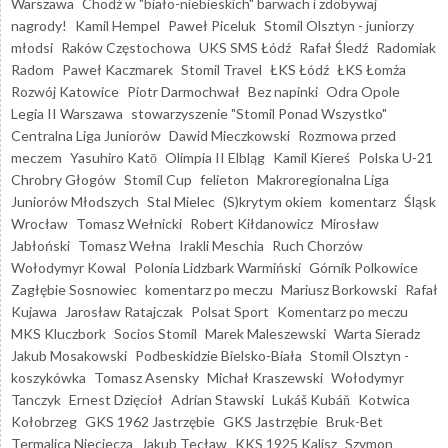
Warszawa
Chodź w "biało-niebieskich" barwach i zdobywaj
nagrody!
Kamil Hempel
Paweł Piceluk
Stomil Olsztyn - juniorzy
młodsi
Raków Częstochowa
UKS SMS Łódź
Rafał Śledź
Radomiak
Radom
Paweł Kaczmarek
Stomil Travel
ŁKS Łódź
ŁKS Łomża
Rozwój Katowice
Piotr Darmochwał
Bez napinki
Odra Opole
Legia II Warszawa
stowarzyszenie "Stomil Ponad Wszystko"
Centralna Liga Juniorów
Dawid Mieczkowski
Rozmowa przed
meczem
Yasuhiro Katō
Olimpia II Elbląg
Kamil Kiereś
Polska U-21
Chrobry Głogów
Stomil Cup
felieton
Makroregionalna Liga
Juniorów Młodszych
Stal Mielec
(S)krytym okiem
komentarz
Śląsk
Wrocław
Tomasz Wełnicki
Robert Kiłdanowicz
Mirosław
Jabłoński
Tomasz Wełna
Irakli Meschia
Ruch Chorzów
Wołodymyr Kowal
Polonia Lidzbark Warmiński
Górnik Polkowice
Zagłębie Sosnowiec
komentarz po meczu
Mariusz Borkowski
Rafał
Kujawa
Jarosław Ratajczak
Polsat Sport
Komentarz po meczu
MKS Kluczbork
Socios Stomil
Marek Maleszewski
Warta Sieradz
Jakub Mosakowski
Podbeskidzie Bielsko-Biała
Stomil Olsztyn -
koszykówka
Tomasz Asensky
Michał Kraszewski
Wołodymyr
Tanczyk
Ernest Dzięcioł
Adrian Stawski
Lukáš Kubáň
Kotwica
Kołobrzeg
GKS 1962 Jastrzębie
GKS Jastrzębie
Bruk-Bet
Termalica Nieciecza
Jakub Tecław
KKS 1925 Kalisz
Szymon