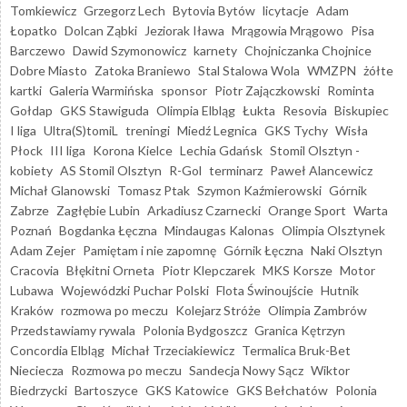
Tomkiewicz
Grzegorz Lech
Bytovia Bytów
licytacje
Adam
Łopatko
Dolcan Ząbki
Jeziorak Iława
Mrągowia Mrągowo
Pisa
Barczewo
Dawid Szymonowicz
karnety
Chojniczanka Chojnice
Dobre Miasto
Zatoka Braniewo
Stal Stalowa Wola
WMZPN
żółte
kartki
Galeria Warmińska
sponsor
Piotr Zajączkowski
Rominta
Gołdap
GKS Stawiguda
Olimpia Elbląg
Łukta
Resovia
Biskupiec
I liga
Ultra(S)tomiL
treningi
Miedź Legnica
GKS Tychy
Wisła
Płock
III liga
Korona Kielce
Lechia Gdańsk
Stomil Olsztyn -
kobiety
AS Stomil Olsztyn
R-Gol
terminarz
Paweł Alancewicz
Michał Glanowski
Tomasz Ptak
Szymon Kaźmierowski
Górnik
Zabrze
Zagłębie Lubin
Arkadiusz Czarnecki
Orange Sport
Warta
Poznań
Bogdanka Łęczna
Mindaugas Kalonas
Olimpia Olsztynek
Adam Zejer
Pamiętam i nie zapomnę
Górnik Łęczna
Naki Olsztyn
Cracovia
Błękitni Orneta
Piotr Klepczarek
MKS Korsze
Motor
Lubawa
Wojewódzki Puchar Polski
Flota Świnoujście
Hutnik
Kraków
rozmowa po meczu
Kolejarz Stróże
Olimpia Zambrów
Przedstawiamy rywala
Polonia Bydgoszcz
Granica Kętrzyn
Concordia Elbląg
Michał Trzeciakiewicz
Termalica Bruk-Bet
Nieciecza
Rozmowa po meczu
Sandecja Nowy Sącz
Wiktor
Biedrzycki
Bartoszyce
GKS Katowice
GKS Bełchatów
Polonia