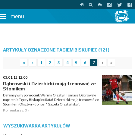
menu
ARTYKUŁY OZNACZONE TAGIEM BISKUPIEC (121)
1
2
3
4
5
6
7
03.01.12 12:00
Dąbrowski i Dzierbicki mają trenować ze
Stomilem
Defensywny pomocnik Warmii Olsztyn Tomasz Dąbrowski i
napastnik Tęczy Biskupiec Rafał Dzierbicki mają trenować ze
Stomilem Olsztyn - donosi "Gazeta Olsztyńska".
Komentarzy: 0 »
WYSZUKIWARKA ARTYKUŁÓW