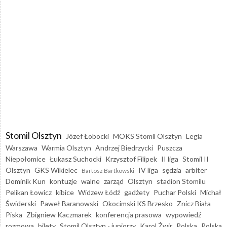
Stomil Olsztyn
Józef Łobocki
MOKS Stomil Olsztyn
Legia
Warszawa
Warmia Olsztyn
Andrzej Biedrzycki
Puszcza
Niepołomice
Łukasz Suchocki
Krzysztof Filipek
II liga
Stomil II
Olsztyn
GKS Wikielec
IV liga
sędzia
arbiter
Bartosz Bartkowski
Dominik Kun
kontuzje
walne
zarząd
Olsztyn
stadion Stomilu
Pelikan Łowicz
kibice
Widzew Łódź
gadżety
Puchar Polski
Michał
Świderski
Paweł Baranowski
Okocimski KS Brzesko
Znicz Biała
Piska
Zbigniew Kaczmarek
konferencja prasowa
wypowiedź
rozmowa
bilety
Stomil Olsztyn - juniorzy
Karol Żwir
Polska
Polska