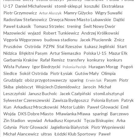
U-17
Daniel Michałowski
stomil-sklep.pl
koszulki
Ekstraklasa
Piotr Grzymowicz
Mamry Giżycko
Wigry Suwałki
Artur Aluszyk
Radosław Stefanowicz
Drwęca Nowe Miasto Lubawskie
Dajtki
Paweł Łukasik
Tomasz Strzelec
trening
Świt Nowy Dwór
Mazowiecki
wyjazd
Robert Tunkiewicz
Andrzej Królikowski
Vęgoria Węgorzewo
budowa stadionu
Jacek Płuciennik
Znicz
Pruszków
Ostróda
PZPN
Stal Rzeszów
Łukasz Jegliński
Start
Nidzica
Błękitni Pasym
Artur Siemaszko
Polska U-15
Mazur Ełk
Garbarnia Kraków
Rafał Remisz
transfery
konkursy
konkurs
Wisła Puławy
Igor Biedrzycki
Huragan Morąg
Pogoń
Polonia Pasłęk
Siedlce
Sokół Ostróda
Piotr Łysiak
Gutów Mały
Olimpia
Grudziądz
obóz przygotowawczy
sparing
Pasym
Piotr
Erwin Sak
Skiba
plebiscyt
Wojciech Dziemidowicz
Jarocin
Michał
Leszczyński
Janusz Bucholc
Jacek Czałpiński
stomil.olsztyn.pl
Sylwester Czereszewski
Zawisza Bydgoszcz
Polonia Bytom
Patryk
Kun
Arkadiusz Mroczkowski
Motor Lublin
Paweł Głowacki
Emil
Wojda
DKS Dobre Miasto
Mławianka Mława
sparingi
Barczewo
Zin Stadion
wywiad
Arkadiusz Koprucki
Tęcza Biskupiec
Arka
Gdynia
Piotr Głowacki
Jagiellonia Białystok
Piotr Wypniewski
Michał Alancewicz
ultras
Łódzki Klub Sportowy
Paweł