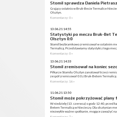
Stomil sprawdza Daniela Pietras
Grający ostatnio w Bruk-Becie Termalice Niecie
Olsztyn.
Komentarzy: 0 »
13.06.21 14:55
Statystyki po meczu Bruk-Bet Ter
Olsztyn 0:0
Stomil bezbramkowo zremisował w ostatnim mec
Termalicą. Przedstawiamy statystyki z tego mec
Komentarzy: 0 »
13.06.21 14:33
Stomil zremisował na koniec sez
Piłkarze Stomilu Olsztyn zanotował trzeci remi
zespół zremisował 0:0 z Bruk-Betem Termalicą 
Komentarzy: 16 »
11.06.21 13:50
Stomil może pokrzyżować plany 
W niedzielę (13. czerwca) o godz 12:40, przed k
Betem Termalicą w Niecieczy. Dla olsztynian me
niezwykle ważne spotkanie, mogące zaważyć na
Komentarzy: 7 »