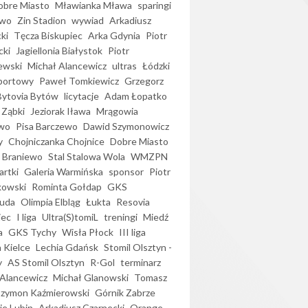
bre Miasto
Mławianka Mława
sparingi
ewo
Zin Stadion
wywiad
Arkadiusz
ki
Tęcza Biskupiec
Arka Gdynia
Piotr
cki
Jagiellonia Białystok
Piotr
ewski
Michał Alancewicz
ultras
Łódzki
portowy
Paweł Tomkiewicz
Grzegorz
Bytovia Bytów
licytacje
Adam Łopatko
 Ząbki
Jeziorak Iława
Mrągowia
wo
Pisa Barczewo
Dawid Szymonowicz
y
Chojniczanka Chojnice
Dobre Miasto
 Braniewo
Stal Stalowa Wola
WMZPN
artki
Galeria Warmińska
sponsor
Piotr
kowski
Rominta Gołdap
GKS
uda
Olimpia Elbląg
Łukta
Resovia
iec
I liga
Ultra(S)tomiL
treningi
Miedź
a
GKS Tychy
Wisła Płock
III liga
 Kielce
Lechia Gdańsk
Stomil Olsztyn -
y
AS Stomil Olsztyn
R-Gol
terminarz
Alancewicz
Michał Glanowski
Tomasz
Szymon Kaźmierowski
Górnik Zabrze
ie Lubin
Arkadiusz Czarnecki
Orange