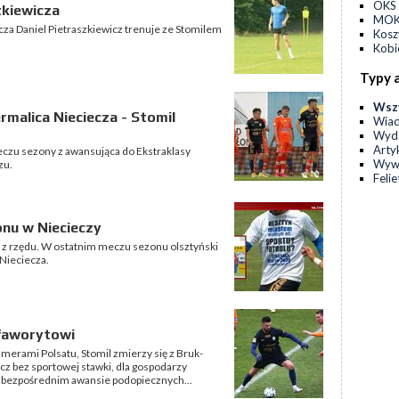
OKS 
zkiewicza
MOKS
cza Daniel Pietraszkiewicz trenuje ze Stomilem
Kos
Kobi
Typy 
Wsz
malica Nieciecza - Stomil
Wia
Wyda
Arty
zu sezony z awansująca do Ekstraklasy
Wyw
zu.
Feli
onu w Niecieczy
s z rzędu. W ostatnim meczu sezonu olsztyński
Nieciecza.
faworytowi
amerami Polsatu, Stomil zmierzy się z Bruk-
cz bez sportowej stawki, dla gospodarzy
 bezpośrednim awansie podopiecznych...