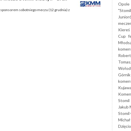
Opole
a sponsorem sobotniego meczu (12 grudnia) z
"Stomi
Junior
mecze
Kiereś
Cup
f
Młods
koment
Robert
Tomas
Wołod
Górnik
koment
Kujaw
Koment
Stomil
Jakub 
Stomil
Michał
Dzięcio