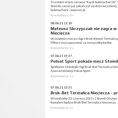
To ostatni w tym sezonie "Kącik bukmacherski". N
Stomilu sezon już zakończył się dużo wcześniej
bukmachera - ewinner.pl.
Komentarzy: 0 »
08.06.21 11:10
Mateusz Skrzypczak nie zagra w
Nieciecza
W ostatnim meczu I ligi z Bruk-Betem Termalicą
Piłkarz musi pauzować za ósmą żółtą kartkę.
Komentarzy: 0 »
07.06.21 15:27
Polsat Sport pokaże mecz Stomil
Spotkanie 34 kolejki I ligi Bruk-Bet Termalica Ni
żywo w telewizji Polsat Sport.
Komentarzy: 1 »
07.06.21 13:51
Bruk-Bet Termalica Nieciecza - 
W niedzielę (13 czerwca 2021 r.) Stomil Olsztyn
Rywalem będzie Bruk-Bet Termalica Nieciecza.
Komentarzy: 0 »