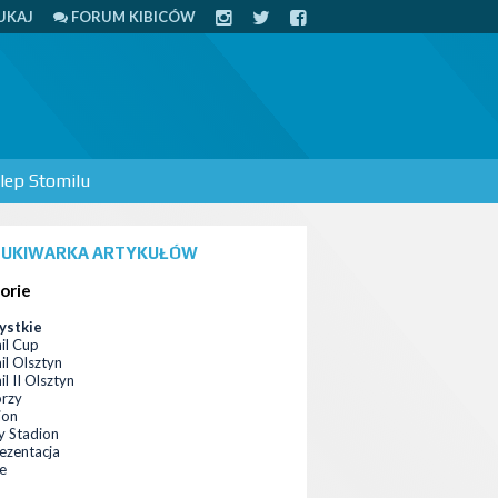
UKAJ
FORUM KIBICÓW
lep Stomilu
UKIWARKA ARTYKUŁÓW
orie
ystkie
il Cup
il Olsztyn
l II Olsztyn
orzy
ion
 Stadion
ezentacja
ce