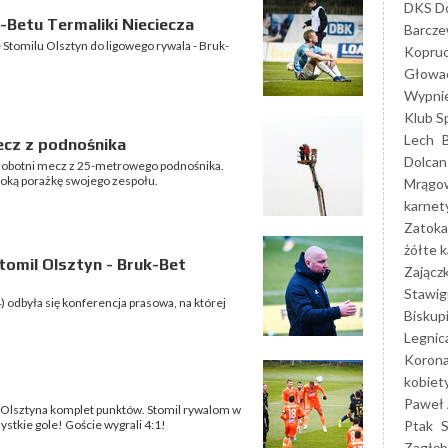
DKS Do
-Betu Termaliki Nieciecza
Barcz
 Stomilu Olsztyn do ligowego rywala - Bruk-
Kopruc
Głowa
Wypni
Klub S
Lech
ecz z podnośnika
Dolcan
 sobotni mecz z 25-metrowego podnośnika.
ysoką porażkę swojego zespołu.
Mrągo
karnet
Zatoka
żółte k
omil Olsztyn - Bruk-Bet
Zającz
Stawig
 odbyła się konferencja prasowa, na której
Biskup
Legnic
Korona
kobiet
Paweł 
 Olsztyna komplet punktów. Stomil rywalom w
Ptak
tkie gole! Goście wygrali 4:1!
Zagłęb