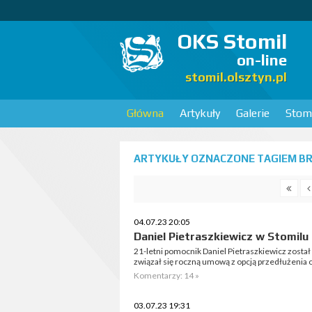
OKS Stomil
on-line
stomil.olsztyn.pl
Główna
Artykuły
Galerie
Stomi
ARTYKUŁY OZNACZONE TAGIEM BRU
04.07.23 20:05
Daniel Pietraszkiewicz w Stomilu
21-letni pomocnik Daniel Pietraszkiewicz zost
związał się roczną umową z opcją przedłużenia o
Komentarzy: 14 »
03.07.23 19:31