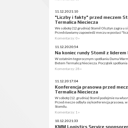
11.12.20 21:10
"Liczby i fakty" przed meczem St
Termalica Nieciecza
We sobotę (12 grudnia) Stomil Olsztyn zagra u s
Przedstawiamy zapowiedź meczu w postaci "liczb
Komentarzy: 0 »
11.12.20 20:54
Na koniec rundy Stomil z liderem I 
W ostatnim tegorocznym spotkaniu Duma Warmii z
Betem Termalicą Nieciecza. Początek spotkania w
Komentarzy: 28 »
11.12.20 17:04
Konferencja prasowa przed mecz
Termalica Nieciecza
W sobotę (12. grudnia) Stomil podejmie na włas
Przed mecze odbyła się konferencja prasowa, w 
Stomilu.
Komentarzy: 1 »
10.12.20 21:33
KMM Logistics Service sponsorem