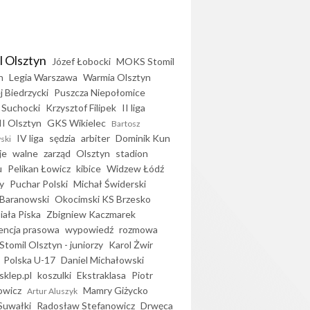
l Olsztyn
Józef Łobocki
MOKS Stomil
n
Legia Warszawa
Warmia Olsztyn
j Biedrzycki
Puszcza Niepołomice
 Suchocki
Krzysztof Filipek
II liga
II Olsztyn
GKS Wikielec
Bartosz
IV liga
sędzia
arbiter
Dominik Kun
ski
je
walne
zarząd
Olsztyn
stadion
u
Pelikan Łowicz
kibice
Widzew Łódź
y
Puchar Polski
Michał Świderski
Baranowski
Okocimski KS Brzesko
iała Piska
Zbigniew Kaczmarek
encja prasowa
wypowiedź
rozmowa
Stomil Olsztyn - juniorzy
Karol Żwir
Polska U-17
Daniel Michałowski
sklep.pl
koszulki
Ekstraklasa
Piotr
owicz
Mamry Giżycko
Artur Aluszyk
Suwałki
Radosław Stefanowicz
Drwęca