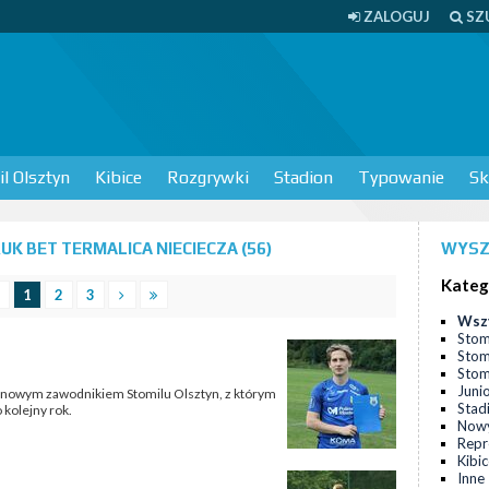
ZALOGUJ
SZ
l Olsztyn
Kibice
Rozgrywki
Stadion
Typowanie
Sk
K BET TERMALICA NIECIECZA (56)
WYSZ
Kateg
1
2
3
Wsz
Stom
Stom
Stomi
Juni
ał nowym zawodnikiem Stomilu Olsztyn, z którym
Stad
 kolejny rok.
Nowy
Repr
Kibi
Inne