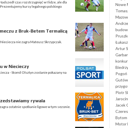
adszedł czas rozstrzygnięć w I lidze, ale dla
Nowe M
. Prezentujemy kursy legalnego polskiego
Tomasz
Mazowi
Andrze
budowa
 meczu z Bruk-Betem Termalicą
Prusz
Łukasz 
 Nieciecza nie zagra Mateusz Skrzypczak.
Artur 
Garbar
konkur
u w Niecieczy
Biedrz
eciecza - Stomil Olsztyn zostanie pokazany na
Pogoń 
Gutów
przyg
Piotr S
Jarocin
przedstawiamy rywala
Jacek 
 zagra ostatnie spotkanie ligowe w tym sezonie.
Czeres
Bytom
Motor 