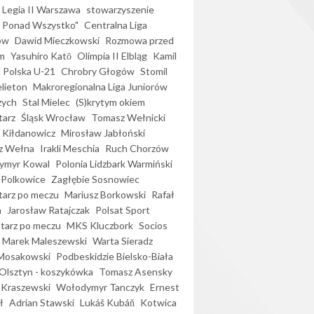
Legia II Warszawa
stowarzyszenie
l Ponad Wszystko"
Centralna Liga
ów
Dawid Mieczkowski
Rozmowa przed
m
Yasuhiro Katō
Olimpia II Elbląg
Kamil
Polska U-21
Chrobry Głogów
Stomil
elieton
Makroregionalna Liga Juniorów
zych
Stal Mielec
(S)krytym okiem
arz
Śląsk Wrocław
Tomasz Wełnicki
 Kiłdanowicz
Mirosław Jabłoński
z Wełna
Irakli Meschia
Ruch Chorzów
ymyr Kowal
Polonia Lidzbark Warmiński
 Polkowice
Zagłębie Sosnowiec
arz po meczu
Mariusz Borkowski
Rafał
a
Jarosław Ratajczak
Polsat Sport
arz po meczu
MKS Kluczbork
Socios
Marek Maleszewski
Warta Sieradz
Mosakowski
Podbeskidzie Bielsko-Biała
 Olsztyn - koszykówka
Tomasz Asensky
 Kraszewski
Wołodymyr Tanczyk
Ernest
ł
Adrian Stawski
Lukáš Kubáň
Kotwica