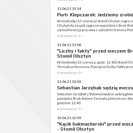
11.06.21 13:14
Piotr Klepczarek: Jedziemy zrobi
W niedzielę (13 czerwca) Stomil Olsztyn zagra o
Olsztyński zespół zagra na wyjeździe z Bruk-B
się konferencja prasowa z udziałem trenera Piot
Komentarzy: 3 »
11.06.21 11:06
"Liczby i fakty" przed meczem Br
Stomil Olsztyn
W niedzielę (13 czerwca, godz. 12:40) Stomil O
Termalicą Nieciecza. Poznajcie liczby i fakty pr
Komentarzy: 0 »
11.06.21 10:30
Sebastian Jarzębak sędzią meczu
Sebastian Jarzębak z Bytomia będzie sędzią gł
pomiędzy Bruk-Betem Termalicą Nieciecza i Sto
godzinie 12:40.
Komentarzy: 3 »
10.06.21 12:50
"Kącik bukmacherski" przed mecz
- Stomil Olsztyn