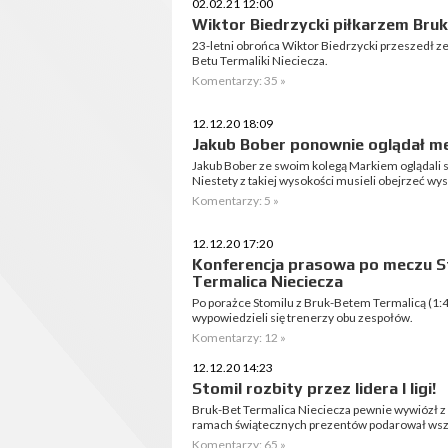
02.02.21 12:00
Wiktor Biedrzycki piłkarzem Bruk
23-letni obrońca Wiktor Biedrzycki przeszedł ze
Betu Termaliki Nieciecza.
Komentarzy: 35 »
12.12.20 18:09
Jakub Bober ponownie oglądał m
Jakub Bober ze swoim kolegą Markiem oglądali
Niestety z takiej wysokości musieli obejrzeć w
Komentarzy: 5 »
12.12.20 17:20
Konferencja prasowa po meczu St
Termalica Nieciecza
Po porażce Stomilu z Bruk-Betem Termalicą (1:4)
wypowiedzieli się trenerzy obu zespołów.
Komentarzy: 12 »
12.12.20 14:23
Stomil rozbity przez lidera I ligi!
Bruk-Bet Termalica Nieciecza pewnie wywiózł z
ramach świątecznych prezentów podarował wszys
Komentarzy: 65 »