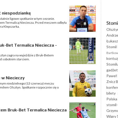
ć niespodziankę
statnie ligowe spotkanie w tym sezonie.
Stomi
etem Termalicą Nieciecza. Przed meczem odbyła
ra Klepczarka.
Olszty
Andrze
Łukasz
uk-Bet Termalica Nieciecza -
Stomil 
Bartkow
lsztyn zagra na wyjeździe z Bruk-Betem
kontuz
zed sobotnim starciem.
Stomil
gadżet
Paweł 
 w Niecieczy
Znicz B
ównym niedzielnego (13 czerwca) meczu
konfer
milem Olsztyn. Spotkanie rozpocznie się o
bilety
Polska
stomil-
em Bruk-Bet Termalica Nieciecza
Grzym
Wigry 