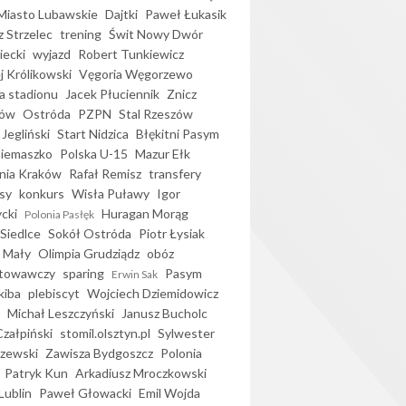
iasto Lubawskie
Dajtki
Paweł Łukasik
 Strzelec
trening
Świt Nowy Dwór
ecki
wyjazd
Robert Tunkiewicz
j Królikowski
Vęgoria Węgorzewo
 stadionu
Jacek Płuciennik
Znicz
ków
Ostróda
PZPN
Stal Rzeszów
Jegliński
Start Nidzica
Błękitni Pasym
Siemaszko
Polska U-15
Mazur Ełk
nia Kraków
Rafał Remisz
transfery
sy
konkurs
Wisła Puławy
Igor
ycki
Huragan Morąg
Polonia Pasłęk
Siedlce
Sokół Ostróda
Piotr Łysiak
 Mały
Olimpia Grudziądz
obóz
otowawczy
sparing
Pasym
Erwin Sak
kiba
plebiscyt
Wojciech Dziemidowicz
Michał Leszczyński
Janusz Bucholc
Czałpiński
stomil.olsztyn.pl
Sylwester
zewski
Zawisza Bydgoszcz
Polonia
Patryk Kun
Arkadiusz Mroczkowski
Lublin
Paweł Głowacki
Emil Wojda