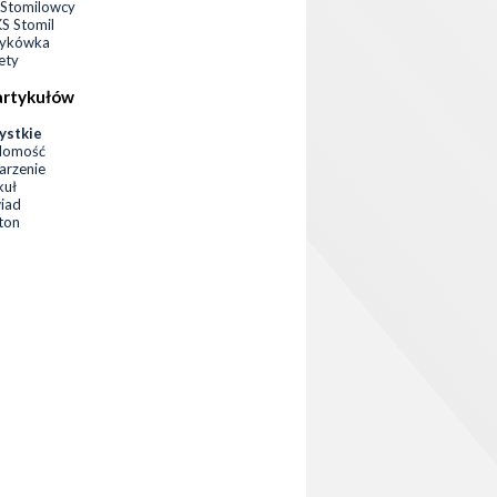
Stomilowcy
 Stomil
zykówka
ety
artykułów
ystkie
domość
rzenie
kuł
iad
eton