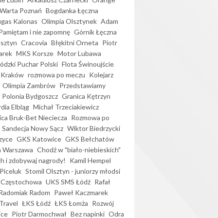
Warta Poznań
Bogdanka Łęczna
gas Kalonas
Olimpia Olsztynek
Adam
Pamiętam i nie zapomnę
Górnik Łęczna
lsztyn
Cracovia
Błękitni Orneta
Piotr
arek
MKS Korsze
Motor Lubawa
dzki Puchar Polski
Flota Świnoujście
 Kraków
rozmowa po meczu
Kolejarz
Olimpia Zambrów
Przedstawiamy
Polonia Bydgoszcz
Granica Kętrzyn
dia Elbląg
Michał Trzeciakiewicz
ica Bruk-Bet Nieciecza
Rozmowa po
Sandecja Nowy Sącz
Wiktor Biedrzycki
zyce
GKS Katowice
GKS Bełchatów
a Warszawa
Chodź w "biało-niebieskich"
h i zdobywaj nagrody!
Kamil Hempel
Piceluk
Stomil Olsztyn - juniorzy młodsi
 Częstochowa
UKS SMS Łódź
Rafał
Radomiak Radom
Paweł Kaczmarek
Travel
ŁKS Łódź
ŁKS Łomża
Rozwój
ice
Piotr Darmochwał
Bez napinki
Odra