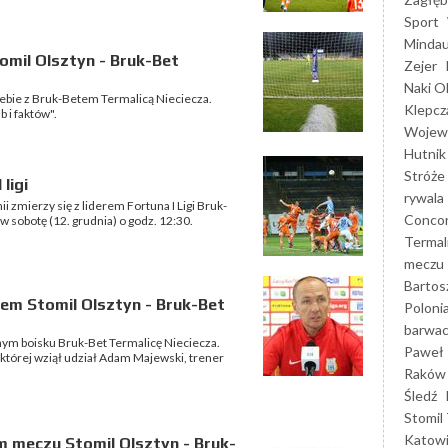
Sport
Mindau
omil Olsztyn - Bruk-Bet
Zejer
Naki O
iebie z Bruk-Betem Termalicą Nieciecza.
Klepcz
 i faktów".
Wojewó
Hutnik
Stróże
ligi
rywala
mierzy się z liderem Fortuna I Ligi Bruk-
Concor
 sobotę (12. grudnia) o godz. 12:30.
Termal
meczu
Bartos
em Stomil Olsztyn - Bruk-Bet
Poloni
barwac
nym boisku Bruk-Bet Termalicę Nieciecza.
Paweł 
której wziął udział Adam Majewski, trener
Raków
Śledź
Stomil 
Katow
 meczu Stomil Olsztyn - Bruk-