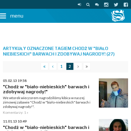
menu
ARTYKUŁY OZNACZONE TAGIEM CHODŹ W "BIAŁO
NIEBIESKICH" BARWACH I ZDOBYWAJ NAGRODY! (27)
1
2
05.02.13 19:58
"Chodź w "biało-niebieskich" barwach i
zdobywaj nagrody!"
We wtorek wieczorem nagrodziliśmy kibica w naszej
zimowej zabawie "Chodź w "biało-niebieskich" barwach i
zdobywaj nagrody!".
Komentarzy: 1 »
11.01.13 10:49
"Chodź w "biało-niebieskich" barwach i