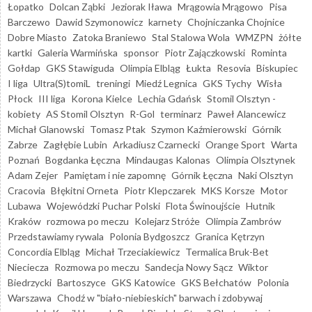
Łopatko
Dolcan Ząbki
Jeziorak Iława
Mrągowia Mrągowo
Pisa
Barczewo
Dawid Szymonowicz
karnety
Chojniczanka Chojnice
Dobre Miasto
Zatoka Braniewo
Stal Stalowa Wola
WMZPN
żółte
kartki
Galeria Warmińska
sponsor
Piotr Zajączkowski
Rominta
Gołdap
GKS Stawiguda
Olimpia Elbląg
Łukta
Resovia
Biskupiec
I liga
Ultra(S)tomiL
treningi
Miedź Legnica
GKS Tychy
Wisła
Płock
III liga
Korona Kielce
Lechia Gdańsk
Stomil Olsztyn -
kobiety
AS Stomil Olsztyn
R-Gol
terminarz
Paweł Alancewicz
Michał Glanowski
Tomasz Ptak
Szymon Kaźmierowski
Górnik
Zabrze
Zagłębie Lubin
Arkadiusz Czarnecki
Orange Sport
Warta
Poznań
Bogdanka Łęczna
Mindaugas Kalonas
Olimpia Olsztynek
Adam Zejer
Pamiętam i nie zapomnę
Górnik Łęczna
Naki Olsztyn
Cracovia
Błękitni Orneta
Piotr Klepczarek
MKS Korsze
Motor
Lubawa
Wojewódzki Puchar Polski
Flota Świnoujście
Hutnik
Kraków
rozmowa po meczu
Kolejarz Stróże
Olimpia Zambrów
Przedstawiamy rywala
Polonia Bydgoszcz
Granica Kętrzyn
Concordia Elbląg
Michał Trzeciakiewicz
Termalica Bruk-Bet
Nieciecza
Rozmowa po meczu
Sandecja Nowy Sącz
Wiktor
Biedrzycki
Bartoszyce
GKS Katowice
GKS Bełchatów
Polonia
Warszawa
Chodź w "biało-niebieskich" barwach i zdobywaj