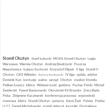
Stomil Olsztyn
Józef Łobocki
MOKS Stomil Olsztyn
Legia
Warszawa
Warmia Olsztyn
Andrzej Biedrzycki
Puszcza
Niepołomice
Łukasz Suchocki
Krzysztof Filipek
II liga
Stomil II
Olsztyn
GKS Wikielec
IV liga
sędzia
arbiter
Bartosz Bartkowski
Dominik Kun
kontuzje
walne
zarząd
Olsztyn
stadion Stomilu
Pelikan Łowicz
kibice
Widzew Łódź
gadżety
Puchar Polski
Michał
Świderski
Paweł Baranowski
Okocimski KS Brzesko
Znicz Biała
Piska
Zbigniew Kaczmarek
konferencja prasowa
wypowiedź
rozmowa
bilety
Stomil Olsztyn - juniorzy
Karol Żwir
Polska
Polska
U-17
Daniel Michałowski
stomil-sklep.pl
koszulki
Ekstraklasa