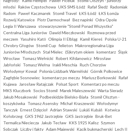
nagrody!
Kamil Hempel
Paweł Piceluk
Stomil Olsztyn - juniorzy
młodsi
Raków Częstochowa
UKS SMS Łódź
Rafał Śledź
Radomiak
Radom
Paweł Kaczmarek
Stomil Travel
ŁKS Łódź
ŁKS Łomża
Rozwój Katowice
Piotr Darmochwał
Bez napinki
Odra Opole
Legia II Warszawa
stowarzyszenie "Stomil Ponad Wszystko"
Centralna Liga Juniorów
Dawid Mieczkowski
Rozmowa przed
meczem
Yasuhiro Katō
Olimpia II Elbląg
Kamil Kiereś
Polska U-21
Chrobry Głogów
Stomil Cup
felieton
Makroregionalna Liga
Juniorów Młodszych
Stal Mielec
(S)krytym okiem
komentarz
Śląsk
Wrocław
Tomasz Wełnicki
Robert Kiłdanowicz
Mirosław
Jabłoński
Tomasz Wełna
Irakli Meschia
Ruch Chorzów
Wołodymyr Kowal
Polonia Lidzbark Warmiński
Górnik Polkowice
Zagłębie Sosnowiec
komentarz po meczu
Mariusz Borkowski
Rafał
Kujawa
Jarosław Ratajczak
Polsat Sport
Komentarz po meczu
MKS Kluczbork
Socios Stomil
Marek Maleszewski
Warta Sieradz
Jakub Mosakowski
Podbeskidzie Bielsko-Biała
Stomil Olsztyn -
koszykówka
Tomasz Asensky
Michał Kraszewski
Wołodymyr
Tanczyk
Ernest Dzięcioł
Adrian Stawski
Lukáš Kubáň
Kotwica
Kołobrzeg
GKS 1962 Jastrzębie
GKS Jastrzębie
Bruk-Bet
Termalica Nieciecza
Jakub Tecław
KKS 1925 Kalisz
Szymon
Sobczak
Liczby i fakty
Adam Majewski
Kącik bukmacherski
Lech II