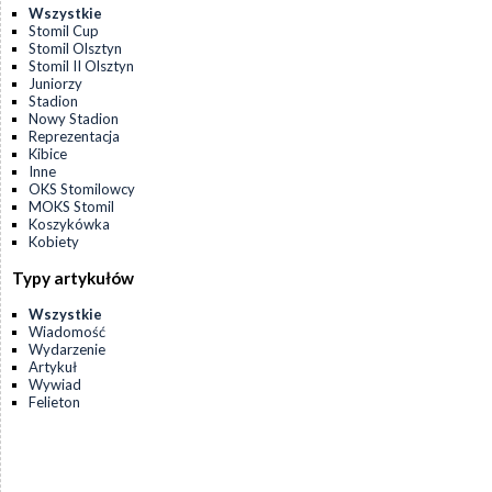
Wszystkie
Stomil Cup
Stomil Olsztyn
Stomil II Olsztyn
Juniorzy
Stadion
Nowy Stadion
Reprezentacja
Kibice
Inne
OKS Stomilowcy
MOKS Stomil
Koszykówka
Kobiety
Typy artykułów
Wszystkie
Wiadomość
Wydarzenie
Artykuł
Wywiad
Felieton