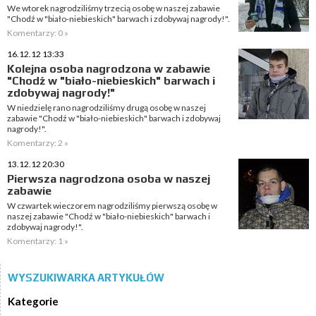
We wtorek nagrodziliśmy trzecią osobę w naszej zabawie
"Chodź w "biało-niebieskich" barwach i zdobywaj nagrody!".
Komentarzy: 0 »
16.12.12 13:33
Kolejna osoba nagrodzona w zabawie
"Chodź w "biało-niebieskich" barwach i
zdobywaj nagrody!"
W niedzielę rano nagrodziliśmy drugą osobę w naszej
zabawie "Chodź w "biało-niebieskich" barwach i zdobywaj
nagrody!".
Komentarzy: 2 »
13.12.12 20:30
Pierwsza nagrodzona osoba w naszej
zabawie
W czwartek wieczorem nagrodziliśmy pierwszą osobę w
naszej zabawie "Chodź w "biało-niebieskich" barwach i
zdobywaj nagrody!".
Komentarzy: 1 »
WYSZUKIWARKA ARTYKUŁÓW
Kategorie