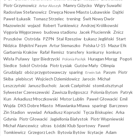
Piotr Grzymowicz
Mamry Giżycko
Wigry Suwałki
Artur Aluszyk
Radosław Stefanowicz
Drwęca Nowe Miasto Lubawskie
Dajtki
Paweł Łukasik
Tomasz Strzelec
trening
Świt Nowy Dwór
Mazowiecki
wyjazd
Robert Tunkiewicz
Andrzej Królikowski
Vęgoria Węgorzewo
budowa stadionu
Jacek Płuciennik
Znicz
Pruszków
Ostróda
PZPN
Stal Rzeszów
Łukasz Jegliński
Start
Nidzica
Błękitni Pasym
Artur Siemaszko
Polska U-15
Mazur Ełk
Garbarnia Kraków
Rafał Remisz
transfery
konkursy
konkurs
Wisła Puławy
Igor Biedrzycki
Huragan Morąg
Pogoń
Polonia Pasłęk
Siedlce
Sokół Ostróda
Piotr Łysiak
Gutów Mały
Olimpia
Grudziądz
obóz przygotowawczy
sparing
Pasym
Piotr
Erwin Sak
Skiba
plebiscyt
Wojciech Dziemidowicz
Jarocin
Michał
Leszczyński
Janusz Bucholc
Jacek Czałpiński
stomil.olsztyn.pl
Sylwester Czereszewski
Zawisza Bydgoszcz
Polonia Bytom
Patryk
Kun
Arkadiusz Mroczkowski
Motor Lublin
Paweł Głowacki
Emil
Wojda
DKS Dobre Miasto
Mławianka Mława
sparingi
Barczewo
Zin Stadion
wywiad
Arkadiusz Koprucki
Tęcza Biskupiec
Arka
Gdynia
Piotr Głowacki
Jagiellonia Białystok
Piotr Wypniewski
Michał Alancewicz
ultras
Łódzki Klub Sportowy
Paweł
Tomkiewicz
Grzegorz Lech
Bytovia Bytów
licytacje
Adam