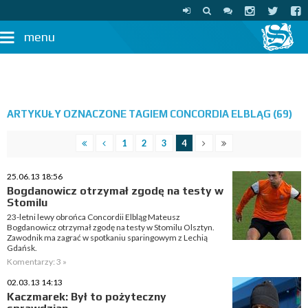
menu
ARTYKUŁY OZNACZONE TAGIEM CONCORDIA ELBLĄG (69)
1
2
3
4
25.06.13 18:56
Bogdanowicz otrzymał zgodę na testy w
Stomilu
23-letni lewy obrońca Concordii Elbląg Mateusz
Bogdanowicz otrzymał zgodę na testy w Stomilu Olsztyn.
Zawodnik ma zagrać w spotkaniu sparingowym z Lechią
Gdańsk.
Komentarzy: 3 »
02.03.13 14:13
Kaczmarek: Był to pożyteczny