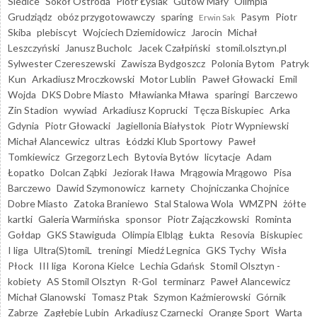
Siedlce
Sokół Ostróda
Piotr Łysiak
Gutów Mały
Olimpia
Grudziądz
obóz przygotowawczy
sparing
Pasym
Piotr
Erwin Sak
Skiba
plebiscyt
Wojciech Dziemidowicz
Jarocin
Michał
Leszczyński
Janusz Bucholc
Jacek Czałpiński
stomil.olsztyn.pl
Sylwester Czereszewski
Zawisza Bydgoszcz
Polonia Bytom
Patryk
Kun
Arkadiusz Mroczkowski
Motor Lublin
Paweł Głowacki
Emil
Wojda
DKS Dobre Miasto
Mławianka Mława
sparingi
Barczewo
Zin Stadion
wywiad
Arkadiusz Koprucki
Tęcza Biskupiec
Arka
Gdynia
Piotr Głowacki
Jagiellonia Białystok
Piotr Wypniewski
Michał Alancewicz
ultras
Łódzki Klub Sportowy
Paweł
Tomkiewicz
Grzegorz Lech
Bytovia Bytów
licytacje
Adam
Łopatko
Dolcan Ząbki
Jeziorak Iława
Mrągowia Mrągowo
Pisa
Barczewo
Dawid Szymonowicz
karnety
Chojniczanka Chojnice
Dobre Miasto
Zatoka Braniewo
Stal Stalowa Wola
WMZPN
żółte
kartki
Galeria Warmińska
sponsor
Piotr Zajączkowski
Rominta
Gołdap
GKS Stawiguda
Olimpia Elbląg
Łukta
Resovia
Biskupiec
I liga
Ultra(S)tomiL
treningi
Miedź Legnica
GKS Tychy
Wisła
Płock
III liga
Korona Kielce
Lechia Gdańsk
Stomil Olsztyn -
kobiety
AS Stomil Olsztyn
R-Gol
terminarz
Paweł Alancewicz
Michał Glanowski
Tomasz Ptak
Szymon Kaźmierowski
Górnik
Zabrze
Zagłębie Lubin
Arkadiusz Czarnecki
Orange Sport
Warta