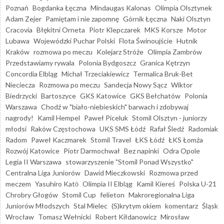
Poznań
Bogdanka Łęczna
Mindaugas Kalonas
Olimpia Olsztynek
Adam Zejer
Pamiętam i nie zapomnę
Górnik Łęczna
Naki Olsztyn
Cracovia
Błękitni Orneta
Piotr Klepczarek
MKS Korsze
Motor
Lubawa
Wojewódzki Puchar Polski
Flota Świnoujście
Hutnik
Kraków
rozmowa po meczu
Kolejarz Stróże
Olimpia Zambrów
Przedstawiamy rywala
Polonia Bydgoszcz
Granica Kętrzyn
Concordia Elbląg
Michał Trzeciakiewicz
Termalica Bruk-Bet
Nieciecza
Rozmowa po meczu
Sandecja Nowy Sącz
Wiktor
Biedrzycki
Bartoszyce
GKS Katowice
GKS Bełchatów
Polonia
Warszawa
Chodź w "biało-niebieskich" barwach i zdobywaj
nagrody!
Kamil Hempel
Paweł Piceluk
Stomil Olsztyn - juniorzy
młodsi
Raków Częstochowa
UKS SMS Łódź
Rafał Śledź
Radomiak
Radom
Paweł Kaczmarek
Stomil Travel
ŁKS Łódź
ŁKS Łomża
Rozwój Katowice
Piotr Darmochwał
Bez napinki
Odra Opole
Legia II Warszawa
stowarzyszenie "Stomil Ponad Wszystko"
Centralna Liga Juniorów
Dawid Mieczkowski
Rozmowa przed
meczem
Yasuhiro Katō
Olimpia II Elbląg
Kamil Kiereś
Polska U-21
Chrobry Głogów
Stomil Cup
felieton
Makroregionalna Liga
Juniorów Młodszych
Stal Mielec
(S)krytym okiem
komentarz
Śląsk
Wrocław
Tomasz Wełnicki
Robert Kiłdanowicz
Mirosław