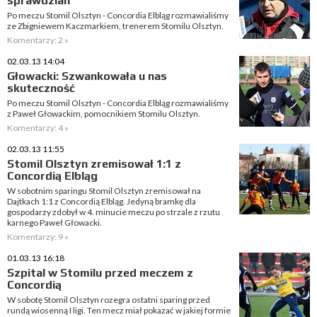
sprawdzian
Po meczu Stomil Olsztyn - Concordia Elbląg rozmawialiśmy
ze Zbigniewem Kaczmarkiem, trenerem Stomilu Olsztyn.
Komentarzy: 2 »
02.03.13 14:04
Głowacki: Szwankowała u nas
skuteczność
Po meczu Stomil Olsztyn - Concordia Elbląg rozmawialiśmy
z Paweł Głowackim, pomocnikiem Stomilu Olsztyn.
Komentarzy: 4 »
02.03.13 11:55
Stomil Olsztyn zremisował 1:1 z
Concordią Elbląg
W sobotnim sparingu Stomil Olsztyn zremisował na
Dajtkach 1:1 z Concordią Elbląg. Jedyną bramkę dla
gospodarzy zdobył w 4. minucie meczu po strzale z rzutu
karnego Paweł Głowacki.
Komentarzy: 9 »
01.03.13 16:18
Szpital w Stomilu przed meczem z
Concordią
W sobotę Stomil Olsztyn rozegra ostatni sparing przed
rundą wiosenną I ligi. Ten mecz miał pokazać w jakiej formie