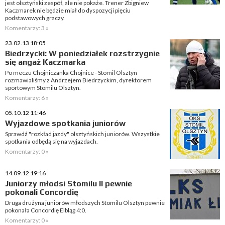
jest olsztyński zespół, ale nie pokaże. Trener Zbigniew
Kaczmarek nie będzie miał do dyspozycji pięciu
podstawowych graczy.
Komentarzy: 3 »
23.02.13 18:05
Biedrzycki: W poniedziałek rozstrzygnie
się angaż Kaczmarka
Po meczu Chojniczanka Chojnice - Stomil Olsztyn
rozmawialiśmy z Andrzejem Biedrzyckim, dyrektorem
sportowym Stomilu Olsztyn.
Komentarzy: 6 »
05.10.12 11:46
Wyjazdowe spotkania juniorów
Sprawdź "rozkład jazdy" olsztyńskich juniorów. Wszystkie
spotkania odbędą się na wyjazdach.
Komentarzy: 0 »
14.09.12 19:16
Juniorzy młodsi Stomilu II pewnie
pokonali Concordię
Druga drużyna juniorów młodszych Stomilu Olsztyn pewnie
pokonała Concordię Elbląg 4:0.
Komentarzy: 0 »