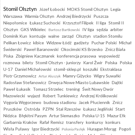
Stomil Olsztyn
Józef Łobocki
MOKS Stomil Olsztyn
Legia
Warszawa
Warmia Olsztyn
Andrzej Biedrzycki
Puszcza
Niepołomice
Łukasz Suchocki
Krzysztof Filipek
II liga
Stomil II
Olsztyn
GKS Wikielec
IV liga
sędzia
arbiter
Bartosz Bartkowski
Dominik Kun
kontuzje
walne
zarząd
Olsztyn
stadion Stomilu
Pelikan Łowicz
kibice
Widzew Łódź
gadżety
Puchar Polski
Michał
Świderski
Paweł Baranowski
Okocimski KS Brzesko
Znicz Biała
Piska
Zbigniew Kaczmarek
konferencja prasowa
wypowiedź
rozmowa
bilety
Stomil Olsztyn - juniorzy
Karol Żwir
Polska
Polska
U-17
Daniel Michałowski
stomil-sklep.pl
koszulki
Ekstraklasa
Piotr Grzymowicz
Mamry Giżycko
Wigry Suwałki
Artur Aluszyk
Radosław Stefanowicz
Drwęca Nowe Miasto Lubawskie
Dajtki
Paweł Łukasik
Tomasz Strzelec
trening
Świt Nowy Dwór
Mazowiecki
wyjazd
Robert Tunkiewicz
Andrzej Królikowski
Vęgoria Węgorzewo
budowa stadionu
Jacek Płuciennik
Znicz
Pruszków
Ostróda
PZPN
Stal Rzeszów
Łukasz Jegliński
Start
Nidzica
Błękitni Pasym
Artur Siemaszko
Polska U-15
Mazur Ełk
Garbarnia Kraków
Rafał Remisz
transfery
konkursy
konkurs
Wisła Puławy
Igor Biedrzycki
Huragan Morąg
Pogoń
Polonia Pasłęk