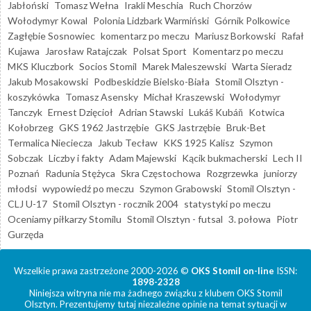
Jabłoński
Tomasz Wełna
Irakli Meschia
Ruch Chorzów
Wołodymyr Kowal
Polonia Lidzbark Warmiński
Górnik Polkowice
Zagłębie Sosnowiec
komentarz po meczu
Mariusz Borkowski
Rafał
Kujawa
Jarosław Ratajczak
Polsat Sport
Komentarz po meczu
MKS Kluczbork
Socios Stomil
Marek Maleszewski
Warta Sieradz
Jakub Mosakowski
Podbeskidzie Bielsko-Biała
Stomil Olsztyn -
koszykówka
Tomasz Asensky
Michał Kraszewski
Wołodymyr
Tanczyk
Ernest Dzięcioł
Adrian Stawski
Lukáš Kubáň
Kotwica
Kołobrzeg
GKS 1962 Jastrzębie
GKS Jastrzębie
Bruk-Bet
Termalica Nieciecza
Jakub Tecław
KKS 1925 Kalisz
Szymon
Sobczak
Liczby i fakty
Adam Majewski
Kącik bukmacherski
Lech II
Poznań
Radunia Stężyca
Skra Częstochowa
Rozgrzewka
juniorzy
młodsi
wypowiedź po meczu
Szymon Grabowski
Stomil Olsztyn -
CLJ U-17
Stomil Olsztyn - rocznik 2004
statystyki po meczu
Oceniamy piłkarzy Stomilu
Stomil Olsztyn - futsal
3. połowa
Piotr
Gurzęda
Wszelkie prawa zastrzeżone 2000-2026 ©
OKS Stomil on-line
ISSN:
1898-2328
Niniejsza witryna nie ma żadnego związku z klubem OKS Stomil
Olsztyn. Prezentujemy tutaj niezależne opinie na temat sytuacji w