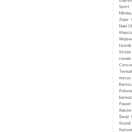
Sport
Mindau
Zejer
Naki O
Klepcz
Wojewó
Hutnik
Stróże
rywala
Concor
Termal
meczu
Bartos
Poloni
barwac
Paweł 
Raków
Śledź
Stomil 
Katow