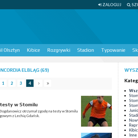
ZALOGUJ
SZ
l Olsztyn
Kibice
Rozgrywki
Stadion
Typowanie
Sk
NCORDIA ELBLĄG (69)
WYSZ
Kateg
1
2
3
4
Wsz
Stom
Stom
testy w Stomilu
Stomi
Juni
 Bogdanowicz otrzymał zgodę na testy w Stomilu
Stad
ngowym z Lechią Gdańsk.
Nowy
Repr
Kibi
Inne