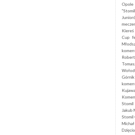
Opole
"Stomi
Junior
mecze
Kiereś
Cup
f
Młods
koment
Robert
Tomas
Wołod
Górnik
koment
Kujaw
Koment
Stomil
Jakub 
Stomil
Michał
Dzięcio