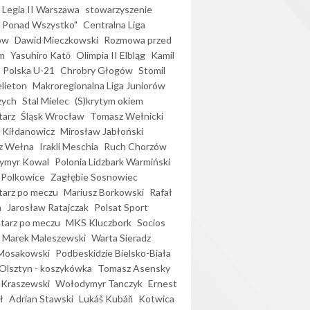
Legia II Warszawa
stowarzyszenie
l Ponad Wszystko"
Centralna Liga
ów
Dawid Mieczkowski
Rozmowa przed
m
Yasuhiro Katō
Olimpia II Elbląg
Kamil
Polska U-21
Chrobry Głogów
Stomil
elieton
Makroregionalna Liga Juniorów
zych
Stal Mielec
(S)krytym okiem
arz
Śląsk Wrocław
Tomasz Wełnicki
 Kiłdanowicz
Mirosław Jabłoński
z Wełna
Irakli Meschia
Ruch Chorzów
ymyr Kowal
Polonia Lidzbark Warmiński
 Polkowice
Zagłębie Sosnowiec
arz po meczu
Mariusz Borkowski
Rafał
a
Jarosław Ratajczak
Polsat Sport
arz po meczu
MKS Kluczbork
Socios
Marek Maleszewski
Warta Sieradz
Mosakowski
Podbeskidzie Bielsko-Biała
 Olsztyn - koszykówka
Tomasz Asensky
 Kraszewski
Wołodymyr Tanczyk
Ernest
ł
Adrian Stawski
Lukáš Kubáň
Kotwica