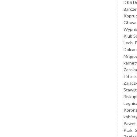
DKS Do
Barcz
Kopruc
Głowa
Wypni
Klub S
Lech
Dolcan
Mrągo
karnet
Zatoka
żółte k
Zającz
Stawig
Biskup
Legnic
Korona
kobiet
Paweł 
Ptak
Zagłęb