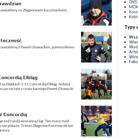
OKS 
prawdzian
MOKS
ozmawialiśmy ze Zbigniewem Kaczmarkiem,
Kos
Kobi
Typy 
Wsz
uteczność
Wia
Wyda
ozmawialiśmy z Paweł Głowackim, pomocnikiem
Arty
Wyw
Feli
Concordią Elbląg
na Dajtkach 1:1 z Concordią Elbląg. Jedyną
u po strzale z rzutu karnego Paweł Głowacki.
z Concordią
przed rundą wiosenną I ligi. Ten mecz miał
ale nie pokaże. Trener Zbigniew Kaczmarek nie
graczy.