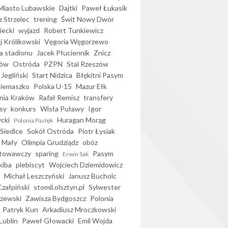
iasto Lubawskie
Dajtki
Paweł Łukasik
 Strzelec
trening
Świt Nowy Dwór
ecki
wyjazd
Robert Tunkiewicz
j Królikowski
Vęgoria Węgorzewo
 stadionu
Jacek Płuciennik
Znicz
ków
Ostróda
PZPN
Stal Rzeszów
Jegliński
Start Nidzica
Błękitni Pasym
Siemaszko
Polska U-15
Mazur Ełk
nia Kraków
Rafał Remisz
transfery
sy
konkurs
Wisła Puławy
Igor
ycki
Huragan Morąg
Polonia Pasłęk
Siedlce
Sokół Ostróda
Piotr Łysiak
 Mały
Olimpia Grudziądz
obóz
otowawczy
sparing
Pasym
Erwin Sak
kiba
plebiscyt
Wojciech Dziemidowicz
Michał Leszczyński
Janusz Bucholc
Czałpiński
stomil.olsztyn.pl
Sylwester
zewski
Zawisza Bydgoszcz
Polonia
Patryk Kun
Arkadiusz Mroczkowski
Lublin
Paweł Głowacki
Emil Wojda