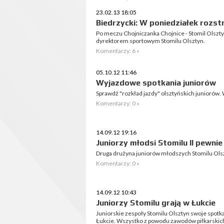
23.02.13 18:05
Biedrzycki: W poniedziałek rozst
Po meczu Chojniczanka Chojnice - Stomil Olsz
dyrektorem sportowym Stomilu Olsztyn.
Komentarzy: 6 »
05.10.12 11:46
Wyjazdowe spotkania juniorów
Sprawdź "rozkład jazdy" olsztyńskich juniorów. 
Komentarzy: 0 »
14.09.12 19:16
Juniorzy młodsi Stomilu II pewnie
Druga drużyna juniorów młodszych Stomilu Olsz
Komentarzy: 0 »
14.09.12 10:43
Juniorzy Stomilu grają w Łukcie
Juniorskie zespoły Stomilu Olsztyn swoje spotka
Łukcie. Wszystko z powodu zawodów piłkarski