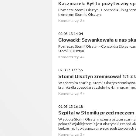
Kaczmarek: Był to pożyteczny s
Po meczu Stomil Olsztyn - Concordia Elbląg r
trenerem Stomilu Olsztyn.
Komentarzy: 2 »
02.03.13 14:04
Głowacki: Szwankowała u nas sk
Po meczu Stomil Olsztyn - Concordia Elbląg r
Stomilu Olsztyn.
Komentarzy: 4 »
02.03.13 11:55
Stomil Olsztyn zremisował 1:1 z 
W sobotnim sparingu Stomil Olsztyn zremisował 
bramkę dla gospodarzy zdobył w 4. minucie mecz
Komentarzy: 9 »
01.03.13 16:18
Szpital w Stomilu przed meczem 
W sobotę Stomil Olsztyn rozegra ostatni sparing 
pokazać w jakiej formie jest olsztyński zespół, 
będzie miał do dyspozycji pięciu podstawowych 
Komentarzy: 3 »