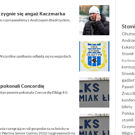
rzygnie się angaż Kaczmarka
tyn rozmawialiśmy z Andrzejem Biedrzyckim,
Stomi
Olszty
Andrze
Łukasz
Stomil 
Wszystkie spotkania odbędą się na wyjazdach.
Bartkow
kontuz
Stomil
gadżet
 pokonali Concordię
Paweł 
tyn pewnie pokonała Concordię Elbląg 4:0.
Znicz B
konfer
bilety
Polska
stomil-
Grzym
nia rozegrają w roli gospodarza na boisku w
Wigry 
ch Warmia Senior Games 2012 rozgrywanych na