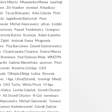
bre Miasto
Mławianka Mława
sparingi
ewo
Zin Stadion
wywiad
Arkadiusz
ki
Tęcza Biskupiec
Arka Gdynia
Piotr
cki
Jagiellonia Białystok
Piotr
ewski
Michał Alancewicz
ultras
Łódzki
portowy
Paweł Tomkiewicz
Grzegorz
Bytovia Bytów
licytacje
Adam Łopatko
 Ząbki
Jeziorak Iława
Mrągowia
wo
Pisa Barczewo
Dawid Szymonowicz
y
Chojniczanka Chojnice
Dobre Miasto
 Braniewo
Stal Stalowa Wola
WMZPN
artki
Galeria Warmińska
sponsor
Piotr
kowski
Rominta Gołdap
GKS
uda
Olimpia Elbląg
Łukta
Resovia
iec
I liga
Ultra(S)tomiL
treningi
Miedź
a
GKS Tychy
Wisła Płock
III liga
 Kielce
Lechia Gdańsk
Stomil Olsztyn -
y
AS Stomil Olsztyn
R-Gol
terminarz
Alancewicz
Michał Glanowski
Tomasz
Szymon Kaźmierowski
Górnik Zabrze
ie Lubin
Arkadiusz Czarnecki
Orange