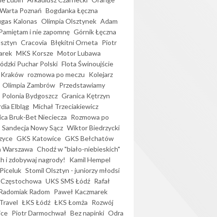
Warta Poznań
Bogdanka Łęczna
gas Kalonas
Olimpia Olsztynek
Adam
Pamiętam i nie zapomnę
Górnik Łęczna
lsztyn
Cracovia
Błękitni Orneta
Piotr
arek
MKS Korsze
Motor Lubawa
dzki Puchar Polski
Flota Świnoujście
 Kraków
rozmowa po meczu
Kolejarz
Olimpia Zambrów
Przedstawiamy
Polonia Bydgoszcz
Granica Kętrzyn
dia Elbląg
Michał Trzeciakiewicz
ica Bruk-Bet Nieciecza
Rozmowa po
Sandecja Nowy Sącz
Wiktor Biedrzycki
zyce
GKS Katowice
GKS Bełchatów
a Warszawa
Chodź w "biało-niebieskich"
h i zdobywaj nagrody!
Kamil Hempel
Piceluk
Stomil Olsztyn - juniorzy młodsi
 Częstochowa
UKS SMS Łódź
Rafał
Radomiak Radom
Paweł Kaczmarek
Travel
ŁKS Łódź
ŁKS Łomża
Rozwój
ice
Piotr Darmochwał
Bez napinki
Odra