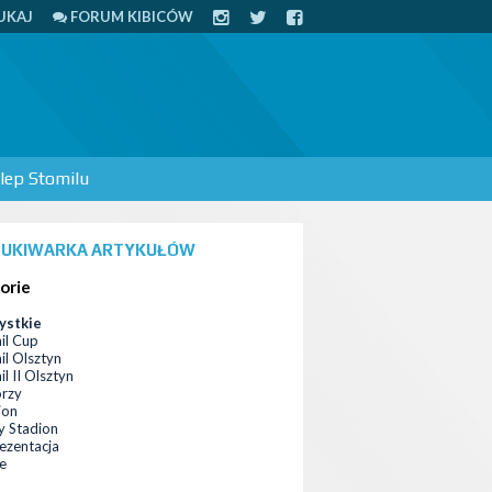
UKAJ
FORUM KIBICÓW
lep Stomilu
UKIWARKA ARTYKUŁÓW
orie
ystkie
il Cup
il Olsztyn
l II Olsztyn
orzy
ion
 Stadion
ezentacja
ce