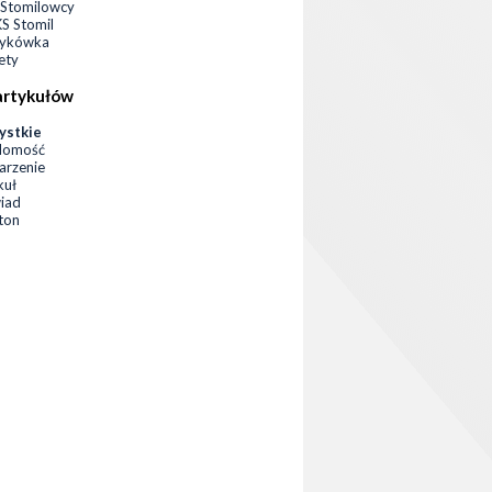
Stomilowcy
 Stomil
zykówka
ety
artykułów
ystkie
domość
rzenie
kuł
iad
eton