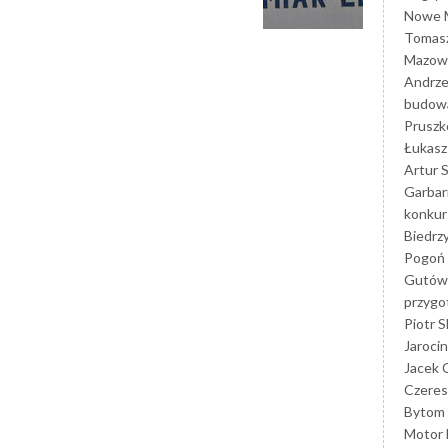
Nowe M
Tomasz
Mazowi
Andrze
budowa
Prusz
Łukasz 
Artur 
Garbar
konkur
Biedrz
Pogoń 
Gutów
przyg
Piotr S
Jarocin
Jacek 
Czeres
Bytom
Motor 