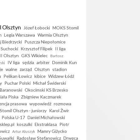
l Olsztyn
Józef Łobocki
MOKS Stomil
n
Legia Warszawa
Warmia Olsztyn
j Biedrzycki
Puszcza Niepołomice
 Suchocki
Krzysztof Filipek
II liga
II Olsztyn
GKS Wikielec
Bartosz
IV liga
sędzia
arbiter
Dominik Kun
ski
je
walne
zarząd
Olsztyn
stadion
u
Pelikan Łowicz
kibice
Widzew Łódź
y
Puchar Polski
Michał Świderski
Baranowski
Okocimski KS Brzesko
iała Piska
Zbigniew Kaczmarek
encja prasowa
wypowiedź
rozmowa
Stomil Olsztyn - juniorzy
Karol Żwir
Polska U-17
Daniel Michałowski
sklep.pl
koszulki
Ekstraklasa
Piotr
owicz
Mamry Giżycko
Artur Aluszyk
Suwałki
Radosław Stefanowicz
Drwęca