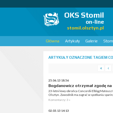
OKS Stomil
on-line
stomil.olsztyn.pl
Główna
Artykuły
Galerie
Stomi
ARTYKUŁY OZNACZONE TAGIEM CO
25.06.13 18:56
Bogdanowicz otrzymał zgodę na 
23-letni lewy obrońca Concordii Elbląg Mateusz
Olsztyn. Zawodnik ma zagrać w spotkaniu spari
Komentarzy: 3 »
02.03.13 14:13