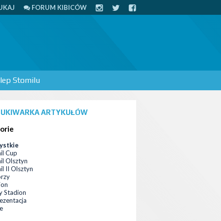
UKAJ
FORUM KIBICÓW
lep Stomilu
UKIWARKA ARTYKUŁÓW
orie
ystkie
il Cup
il Olsztyn
l II Olsztyn
orzy
ion
 Stadion
ezentacja
ce