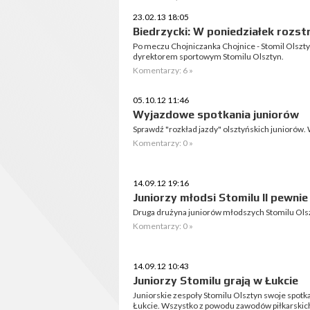
23.02.13 18:05
Biedrzycki: W poniedziałek rozst
Po meczu Chojniczanka Chojnice - Stomil Olsz
dyrektorem sportowym Stomilu Olsztyn.
Komentarzy: 6 »
05.10.12 11:46
Wyjazdowe spotkania juniorów
Sprawdź "rozkład jazdy" olsztyńskich juniorów. 
Komentarzy: 0 »
14.09.12 19:16
Juniorzy młodsi Stomilu II pewnie
Druga drużyna juniorów młodszych Stomilu Olsz
Komentarzy: 0 »
14.09.12 10:43
Juniorzy Stomilu grają w Łukcie
Juniorskie zespoły Stomilu Olsztyn swoje spotka
Łukcie. Wszystko z powodu zawodów piłkarski