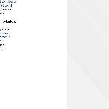
Stomilowcy
 Stomil
zykówka
ety
artykułów
ystkie
domość
rzenie
kuł
iad
eton