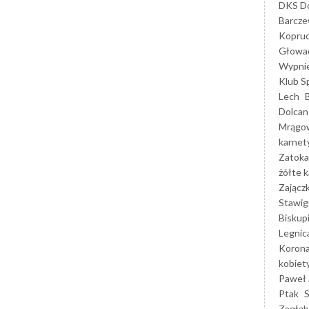
DKS Do
Barcz
Kopruc
Głowa
Wypni
Klub S
Lech
Dolcan
Mrągo
karnet
Zatoka
żółte k
Zającz
Stawig
Biskup
Legnic
Korona
kobiet
Paweł 
Ptak
Zagłęb