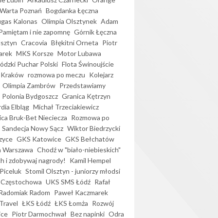
Warta Poznań
Bogdanka Łęczna
gas Kalonas
Olimpia Olsztynek
Adam
Pamiętam i nie zapomnę
Górnik Łęczna
lsztyn
Cracovia
Błękitni Orneta
Piotr
arek
MKS Korsze
Motor Lubawa
dzki Puchar Polski
Flota Świnoujście
 Kraków
rozmowa po meczu
Kolejarz
Olimpia Zambrów
Przedstawiamy
Polonia Bydgoszcz
Granica Kętrzyn
dia Elbląg
Michał Trzeciakiewicz
ica Bruk-Bet Nieciecza
Rozmowa po
Sandecja Nowy Sącz
Wiktor Biedrzycki
zyce
GKS Katowice
GKS Bełchatów
a Warszawa
Chodź w "biało-niebieskich"
h i zdobywaj nagrody!
Kamil Hempel
Piceluk
Stomil Olsztyn - juniorzy młodsi
 Częstochowa
UKS SMS Łódź
Rafał
Radomiak Radom
Paweł Kaczmarek
Travel
ŁKS Łódź
ŁKS Łomża
Rozwój
ice
Piotr Darmochwał
Bez napinki
Odra