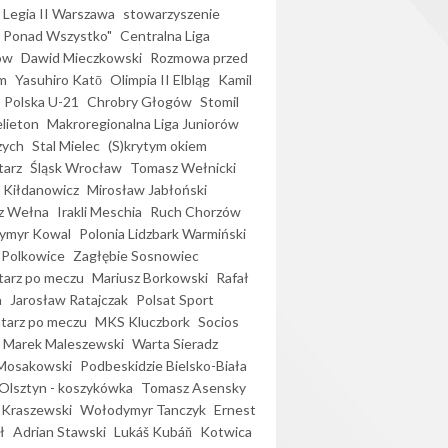
Legia II Warszawa
stowarzyszenie
l Ponad Wszystko"
Centralna Liga
ów
Dawid Mieczkowski
Rozmowa przed
m
Yasuhiro Katō
Olimpia II Elbląg
Kamil
Polska U-21
Chrobry Głogów
Stomil
elieton
Makroregionalna Liga Juniorów
zych
Stal Mielec
(S)krytym okiem
arz
Śląsk Wrocław
Tomasz Wełnicki
 Kiłdanowicz
Mirosław Jabłoński
z Wełna
Irakli Meschia
Ruch Chorzów
ymyr Kowal
Polonia Lidzbark Warmiński
 Polkowice
Zagłębie Sosnowiec
arz po meczu
Mariusz Borkowski
Rafał
a
Jarosław Ratajczak
Polsat Sport
arz po meczu
MKS Kluczbork
Socios
Marek Maleszewski
Warta Sieradz
Mosakowski
Podbeskidzie Bielsko-Biała
 Olsztyn - koszykówka
Tomasz Asensky
 Kraszewski
Wołodymyr Tanczyk
Ernest
ł
Adrian Stawski
Lukáš Kubáň
Kotwica