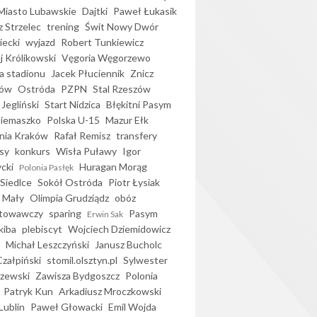
iasto Lubawskie
Dajtki
Paweł Łukasik
 Strzelec
trening
Świt Nowy Dwór
ecki
wyjazd
Robert Tunkiewicz
j Królikowski
Vęgoria Węgorzewo
 stadionu
Jacek Płuciennik
Znicz
ków
Ostróda
PZPN
Stal Rzeszów
Jegliński
Start Nidzica
Błękitni Pasym
Siemaszko
Polska U-15
Mazur Ełk
nia Kraków
Rafał Remisz
transfery
sy
konkurs
Wisła Puławy
Igor
ycki
Huragan Morąg
Polonia Pasłęk
Siedlce
Sokół Ostróda
Piotr Łysiak
 Mały
Olimpia Grudziądz
obóz
otowawczy
sparing
Pasym
Erwin Sak
kiba
plebiscyt
Wojciech Dziemidowicz
Michał Leszczyński
Janusz Bucholc
Czałpiński
stomil.olsztyn.pl
Sylwester
zewski
Zawisza Bydgoszcz
Polonia
Patryk Kun
Arkadiusz Mroczkowski
Lublin
Paweł Głowacki
Emil Wojda