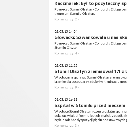
Kaczmarek: Był to pożyteczny s
Po meczu Stomil Olsztyn - Concordia Elbląg r
trenerem Stomilu Olsztyn.
Komentarzy: 2 »
02.03.13 14:04
Głowacki: Szwankowała u nas sk
Po meczu Stomil Olsztyn - Concordia Elbląg r
Stomilu Olsztyn.
Komentarzy: 4 »
02.03.13 11:55
Stomil Olsztyn zremisował 1:1 z 
W sobotnim sparingu Stomil Olsztyn zremisował 
bramkę dla gospodarzy zdobył w 4. minucie mecz
Komentarzy: 9 »
01.03.13 16:18
Szpital w Stomilu przed meczem 
W sobotę Stomil Olsztyn rozegra ostatni sparing 
pokazać w jakiej formie jest olsztyński zespół, 
będzie miał do dyspozycji pięciu podstawowych 
Komentarzy: 3 »