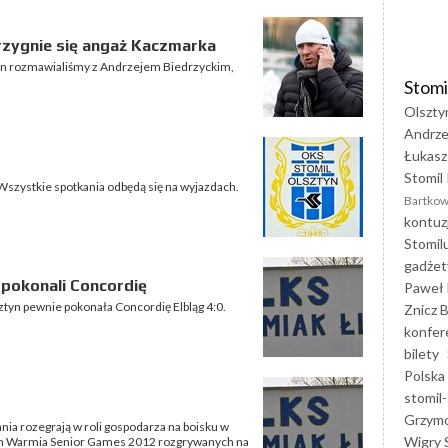
rzygnie się angaż Kaczmarka
tyn rozmawialiśmy z Andrzejem Biedrzyckim,
Stomi
Olszty
Andrze
Łukasz
Stomil 
Wszystkie spotkania odbędą się na wyjazdach.
Bartkow
kontuz
Stomil
gadżet
 pokonali Concordię
Paweł 
tyn pewnie pokonała Concordię Elbląg 4:0.
Znicz B
konfer
bilety
Polska
stomil-
Grzym
nia rozegrają w roli gospodarza na boisku w
Wigry 
ch Warmia Senior Games 2012 rozgrywanych na