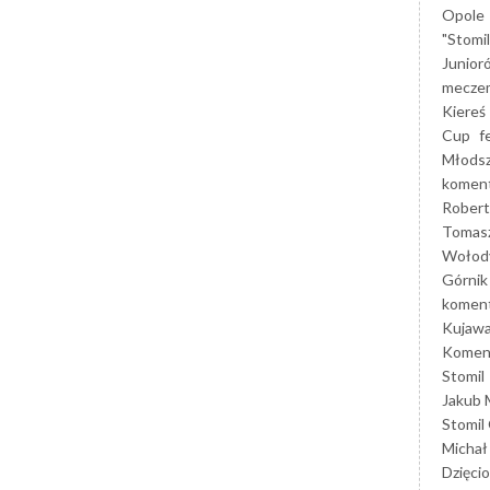
Opole
"Stomi
Junior
mecze
Kiereś
Cup
f
Młods
koment
Robert
Tomas
Wołod
Górnik
koment
Kujaw
Koment
Stomil
Jakub 
Stomil
Michał
Dzięcio