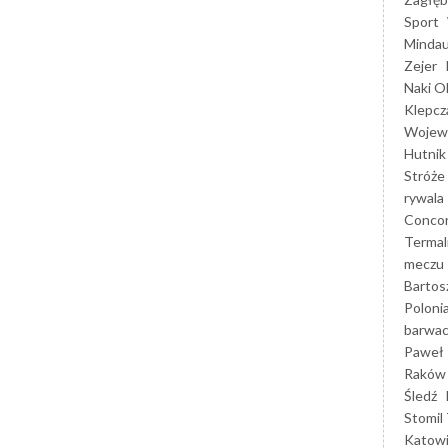
Sport
Mindau
Zejer
Naki O
Klepcz
Wojewó
Hutnik
Stróże
rywala
Concor
Termal
meczu
Bartos
Poloni
barwac
Paweł 
Raków
Śledź
Stomil 
Katow