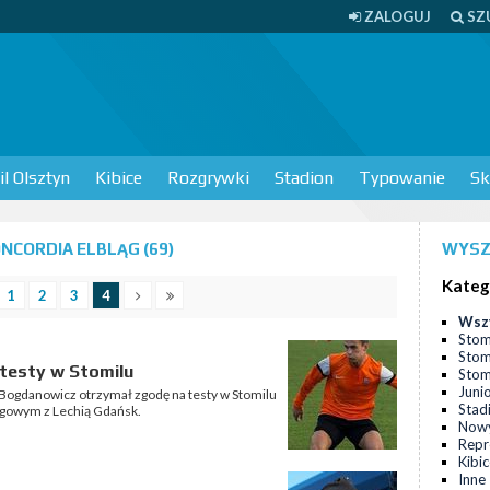
ZALOGUJ
SZ
l Olsztyn
Kibice
Rozgrywki
Stadion
Typowanie
Sk
NCORDIA ELBLĄG (69)
WYSZ
Kateg
1
2
3
4
Wsz
Stom
Stom
testy w Stomilu
Stomi
Juni
 Bogdanowicz otrzymał zgodę na testy w Stomilu
Stad
ngowym z Lechią Gdańsk.
Nowy
Repr
Kibi
Inne