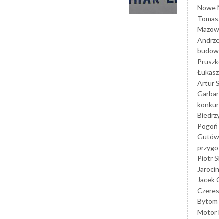
Nowe M
Tomasz
Mazowi
Andrze
budowa
Prusz
Łukasz 
Artur 
Garbar
konkur
Biedrz
Pogoń 
Gutów
przyg
Piotr S
Jarocin
Jacek 
Czeres
Bytom
Motor 