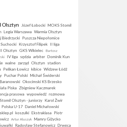
l Olsztyn
Józef Łobocki
MOKS Stomil
n
Legia Warszawa
Warmia Olsztyn
j Biedrzycki
Puszcza Niepołomice
 Suchocki
Krzysztof Filipek
II liga
II Olsztyn
GKS Wikielec
Bartosz
IV liga
sędzia
arbiter
Dominik Kun
ski
je
walne
zarząd
Olsztyn
stadion
u
Pelikan Łowicz
kibice
Widzew Łódź
y
Puchar Polski
Michał Świderski
Baranowski
Okocimski KS Brzesko
iała Piska
Zbigniew Kaczmarek
encja prasowa
wypowiedź
rozmowa
Stomil Olsztyn - juniorzy
Karol Żwir
Polska U-17
Daniel Michałowski
sklep.pl
koszulki
Ekstraklasa
Piotr
owicz
Mamry Giżycko
Artur Aluszyk
Suwałki
Radosław Stefanowicz
Drwęca