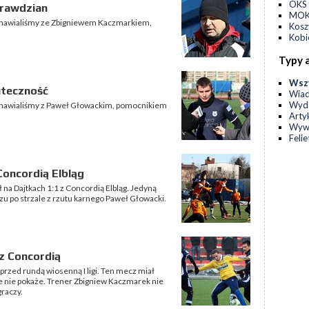
OKS 
prawdzian
MOKS
ozmawialiśmy ze Zbigniewem Kaczmarkiem,
Kos
Kobi
Typy 
Wsz
uteczność
Wia
Wyda
ozmawialiśmy z Paweł Głowackim, pomocnikiem
Arty
Wyw
Feli
Concordią Elbląg
na Dajtkach 1:1 z Concordią Elbląg. Jedyną
u po strzale z rzutu karnego Paweł Głowacki.
z Concordią
przed rundą wiosenną I ligi. Ten mecz miał
ale nie pokaże. Trener Zbigniew Kaczmarek nie
graczy.