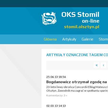
OKS Stomil
on-line
stomil.olsztyn.pl
Główna
Artykuły
Galerie
Stomi
ARTYKUŁY OZNACZONE TAGIEM CO
25.06.13 18:56
Bogdanowicz otrzymał zgodę na 
23-letni lewy obrońca Concordii Elbląg Mateusz
Olsztyn. Zawodnik ma zagrać w spotkaniu spari
Komentarzy: 3 »
02.03.13 14:13