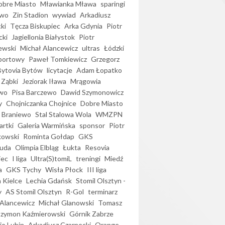
bre Miasto
Mławianka Mława
sparingi
ewo
Zin Stadion
wywiad
Arkadiusz
ki
Tęcza Biskupiec
Arka Gdynia
Piotr
cki
Jagiellonia Białystok
Piotr
ewski
Michał Alancewicz
ultras
Łódzki
portowy
Paweł Tomkiewicz
Grzegorz
Bytovia Bytów
licytacje
Adam Łopatko
 Ząbki
Jeziorak Iława
Mrągowia
wo
Pisa Barczewo
Dawid Szymonowicz
y
Chojniczanka Chojnice
Dobre Miasto
 Braniewo
Stal Stalowa Wola
WMZPN
artki
Galeria Warmińska
sponsor
Piotr
kowski
Rominta Gołdap
GKS
uda
Olimpia Elbląg
Łukta
Resovia
iec
I liga
Ultra(S)tomiL
treningi
Miedź
a
GKS Tychy
Wisła Płock
III liga
 Kielce
Lechia Gdańsk
Stomil Olsztyn -
y
AS Stomil Olsztyn
R-Gol
terminarz
Alancewicz
Michał Glanowski
Tomasz
Szymon Kaźmierowski
Górnik Zabrze
ie Lubin
Arkadiusz Czarnecki
Orange