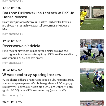
Komentarzy: 1 »
17.07.12 15:37
Bartosz Dzikowski na testach w DKS-ie
Dobre Miasto
Bramkarz juniorów Stomilu Olsztyn Bartosz Dzikowski
przebywa na testach w czwartoligowym DKS-ie Dobre
Miasto.
Komentarzy: 1 »
19.02.12 16:11
Rezerwowa niedziela
Piłkarze rezerw Stomilu rozegrali dzisiaj dwa mecze
sparingowe. Najpierw zmierzyli się z DKS-em Dobre Miasto,
a następnie z MKS-em Jeziorany.
Komentarzy: 2 »
15.02.12 12:09
W weekend trzy sparingi rezerw
W weekend piłkarze rezerw naszego klubu rozegrają trzy
spotkania sparingowe. W sobotę o godzinie 9:00 zagrają z
Błękitnymi Pasym, a w niedzielę z DKS-em Dobre Miasto
(godz. 10:00) oraz MKS-em Jeziorany (godz. 14:00).
Komentarzy: 0 »
28.01.12 12:28