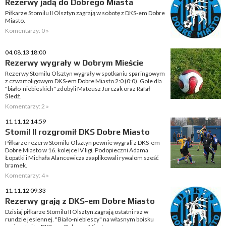
Rezerwy jadą do Dobrego Miasta
Piłkarze Stomilu II Olsztyn zagrają w sobotę z DKS-em Dobre
Miasto.
Komentarzy: 0 »
04.08.13 18:00
Rezerwy wygrały w Dobrym Mieście
Rezerwy Stomilu Olsztyn wygrały w spotkaniu sparingowym
z czwartoligowym DKS-em Dobre Miasto 2:0 (0:0). Gole dla
"biało-niebieskich" zdobyli Mateusz Jurczak oraz Rafał
Śledź.
Komentarzy: 2 »
11.11.12 14:59
Stomil II rozgromił DKS Dobre Miasto
Piłkarze rezerw Stomilu Olsztyn pewnie wygrali z DKS-em
Dobre Miasto w 16. kolejce IV ligi. Podopieczni Adama
Łopatki i Michała Alancewicza zaaplikowali rywalom sześć
bramek.
Komentarzy: 4 »
11.11.12 09:33
Rezerwy grają z DKS-em Dobre Miasto
Dzisiaj piłkarze Stomilu II Olsztyn zagrają ostatni raz w
rundzie jesiennej. "Biało-niebiescy" na własnym boisku