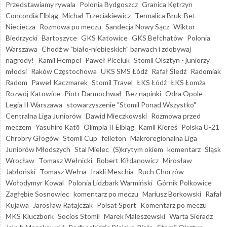
Przedstawiamy rywala
Polonia Bydgoszcz
Granica Kętrzyn
Concordia Elbląg
Michał Trzeciakiewicz
Termalica Bruk-Bet
Nieciecza
Rozmowa po meczu
Sandecja Nowy Sącz
Wiktor
Biedrzycki
Bartoszyce
GKS Katowice
GKS Bełchatów
Polonia
Warszawa
Chodź w "biało-niebieskich" barwach i zdobywaj
nagrody!
Kamil Hempel
Paweł Piceluk
Stomil Olsztyn - juniorzy
młodsi
Raków Częstochowa
UKS SMS Łódź
Rafał Śledź
Radomiak
Radom
Paweł Kaczmarek
Stomil Travel
ŁKS Łódź
ŁKS Łomża
Rozwój Katowice
Piotr Darmochwał
Bez napinki
Odra Opole
Legia II Warszawa
stowarzyszenie "Stomil Ponad Wszystko"
Centralna Liga Juniorów
Dawid Mieczkowski
Rozmowa przed
meczem
Yasuhiro Katō
Olimpia II Elbląg
Kamil Kiereś
Polska U-21
Chrobry Głogów
Stomil Cup
felieton
Makroregionalna Liga
Juniorów Młodszych
Stal Mielec
(S)krytym okiem
komentarz
Śląsk
Wrocław
Tomasz Wełnicki
Robert Kiłdanowicz
Mirosław
Jabłoński
Tomasz Wełna
Irakli Meschia
Ruch Chorzów
Wołodymyr Kowal
Polonia Lidzbark Warmiński
Górnik Polkowice
Zagłębie Sosnowiec
komentarz po meczu
Mariusz Borkowski
Rafał
Kujawa
Jarosław Ratajczak
Polsat Sport
Komentarz po meczu
MKS Kluczbork
Socios Stomil
Marek Maleszewski
Warta Sieradz