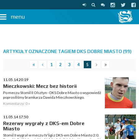
menu
ARTYKUŁY OZNACZONE TAGIEM DKS DOBRE MIASTO (99)
1
2
3
4
5
11.05.14 20:19
Mieczkowski: Mecz bez historii
Po meczu Stomil II Olsztyn - DKS Dobre Miasto o wypowiedź
poprosiliśmy bramkarza Dawida Mieczkowskiego.
Komentarzy: 0 »
11.05.14 17:50
Rezerwy wygrały z DKS-em Dobre
Miasto
Stomil II wygrał w meczu IV ligi z DKS-em Dobre Miasto 2:0.