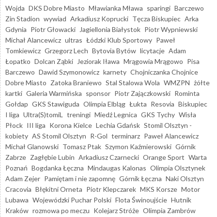
Wojda
DKS Dobre Miasto
Mławianka Mława
sparingi
Barczewo
Zin Stadion
wywiad
Arkadiusz Koprucki
Tęcza Biskupiec
Arka
Gdynia
Piotr Głowacki
Jagiellonia Białystok
Piotr Wypniewski
Michał Alancewicz
ultras
Łódzki Klub Sportowy
Paweł
Tomkiewicz
Grzegorz Lech
Bytovia Bytów
licytacje
Adam
Łopatko
Dolcan Ząbki
Jeziorak Iława
Mrągowia Mrągowo
Pisa
Barczewo
Dawid Szymonowicz
karnety
Chojniczanka Chojnice
Dobre Miasto
Zatoka Braniewo
Stal Stalowa Wola
WMZPN
żółte
kartki
Galeria Warmińska
sponsor
Piotr Zajączkowski
Rominta
Gołdap
GKS Stawiguda
Olimpia Elbląg
Łukta
Resovia
Biskupiec
I liga
Ultra(S)tomiL
treningi
Miedź Legnica
GKS Tychy
Wisła
Płock
III liga
Korona Kielce
Lechia Gdańsk
Stomil Olsztyn -
kobiety
AS Stomil Olsztyn
R-Gol
terminarz
Paweł Alancewicz
Michał Glanowski
Tomasz Ptak
Szymon Kaźmierowski
Górnik
Zabrze
Zagłębie Lubin
Arkadiusz Czarnecki
Orange Sport
Warta
Poznań
Bogdanka Łęczna
Mindaugas Kalonas
Olimpia Olsztynek
Adam Zejer
Pamiętam i nie zapomnę
Górnik Łęczna
Naki Olsztyn
Cracovia
Błękitni Orneta
Piotr Klepczarek
MKS Korsze
Motor
Lubawa
Wojewódzki Puchar Polski
Flota Świnoujście
Hutnik
Kraków
rozmowa po meczu
Kolejarz Stróże
Olimpia Zambrów