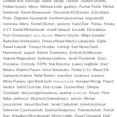
Dominik Kun
kontuzje
walne
zarząd
Olsztyn
stadion Stomilu
Pelikan Łowicz
kibice
Widzew Łódź
gadżety
Puchar Polski
Michał
Świderski
Paweł Baranowski
Okocimski KS Brzesko
Znicz Biała
Piska
Zbigniew Kaczmarek
konferencja prasowa
wypowiedź
rozmowa
bilety
Stomil Olsztyn - juniorzy
Karol Żwir
Polska
Polska
U-17
Daniel Michałowski
stomil-sklep.pl
koszulki
Ekstraklasa
Piotr Grzymowicz
Mamry Giżycko
Wigry Suwałki
Artur Aluszyk
Radosław Stefanowicz
Drwęca Nowe Miasto Lubawskie
Dajtki
Paweł Łukasik
Tomasz Strzelec
trening
Świt Nowy Dwór
Mazowiecki
wyjazd
Robert Tunkiewicz
Andrzej Królikowski
Vęgoria Węgorzewo
budowa stadionu
Jacek Płuciennik
Znicz
Pruszków
Ostróda
PZPN
Stal Rzeszów
Łukasz Jegliński
Start
Nidzica
Błękitni Pasym
Artur Siemaszko
Polska U-15
Mazur Ełk
Garbarnia Kraków
Rafał Remisz
transfery
konkursy
konkurs
Wisła Puławy
Igor Biedrzycki
Huragan Morąg
Pogoń
Polonia Pasłęk
Siedlce
Sokół Ostróda
Piotr Łysiak
Gutów Mały
Olimpia
Grudziądz
obóz przygotowawczy
sparing
Pasym
Piotr
Erwin Sak
Skiba
plebiscyt
Wojciech Dziemidowicz
Jarocin
Michał
Leszczyński
Janusz Bucholc
Jacek Czałpiński
stomil.olsztyn.pl
Sylwester Czereszewski
Zawisza Bydgoszcz
Polonia Bytom
Patryk
Kun
Arkadiusz Mroczkowski
Motor Lublin
Paweł Głowacki
Emil