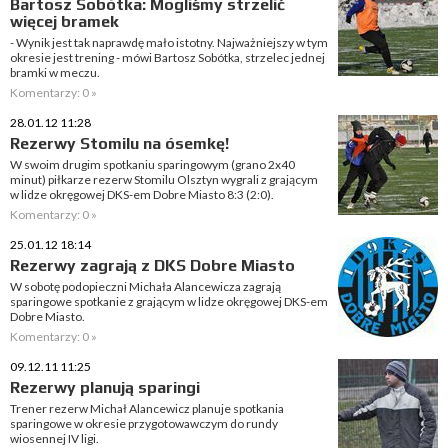
Bartosz Sobótka: Mogliśmy strzelić
więcej bramek
- Wynik jest tak naprawdę mało istotny. Najważniejszy w tym
okresie jest trening - mówi Bartosz Sobótka, strzelec jednej
bramki w meczu.
Komentarzy: 0 »
28.01.12 11:28
Rezerwy Stomilu na ósemkę!
W swoim drugim spotkaniu sparingowym (grano 2x40
minut) piłkarze rezerw Stomilu Olsztyn wygrali z grającym
w lidze okręgowej DKS-em Dobre Miasto 8:3 (2:0).
Komentarzy: 0 »
25.01.12 18:14
Rezerwy zagrają z DKS Dobre Miasto
W sobotę podopieczni Michała Alancewicza zagrają
sparingowe spotkanie z grającym w lidze okręgowej DKS-em
Dobre Miasto.
Komentarzy: 0 »
09.12.11 11:25
Rezerwy planują sparingi
Trener rezerw Michał Alancewicz planuje spotkania
sparingowe w okresie przygotowawczym do rundy
wiosennej IV ligi.