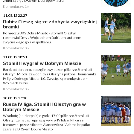
zmierzą się z DKS-em Dobrego Miasto.
Komentarzy: 1 »
11.08.12 22:27
Dubis: Cieszę się ze zdobycia zwycięskiej
bramki
Po meczu DKS Dobre Miasto - Stomil II Olsztyn
rozmawialiśmy z Wojciechem Dubisem, autorem
zwycięskiego gola w spotkaniu.
Komentarzy: 0 »
11.08.12 18:51
Stomil II wygrał w Dobrym Mieście
Bardzo dobrze rozpoczęli nowy sezon piłkarze Stomilu II
Olsztyn. Młodzi zawodnicy z Olsztyna pokonali beniaminka
IV ligi z Dobrego Miasta 1:0. Zwycięską bramkę strzelił
Wojciech Dubis.
Komentarzy: 0 »
10.08.12 17:30
Rusza IV liga. Stomil II Olsztyn gra w
Dobrym Mieście
W sobotę (11 sierpnia) o godz. 17:00 piłkarze Stomilu II
Olsztyn zainaugurują rozgrywki w IV lidze. Piłkarze
trenowani przez Michała Alancewicza i Adama Łopatko
zagrają z DKS-em Dobre Miasto.