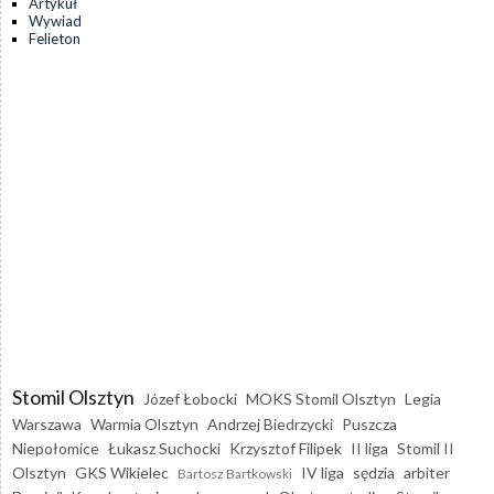
Artykuł
Wywiad
Felieton
Stomil Olsztyn
Józef Łobocki
MOKS Stomil Olsztyn
Legia
Warszawa
Warmia Olsztyn
Andrzej Biedrzycki
Puszcza
Niepołomice
Łukasz Suchocki
Krzysztof Filipek
II liga
Stomil II
Olsztyn
GKS Wikielec
IV liga
sędzia
arbiter
Bartosz Bartkowski