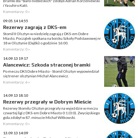
Bramki dla "biało-niebieskich" zdobyli Adrian Korzeniewski
i Yasuhiro Katō.
Komentarzy: 0 »
09.05.14 14:55
Rezerwy zagrają z DKS-em
Stomil II Olsztyn w niedzielę zagrają z DKS-em Dobre
Miasto. Początek spotkana na boisku Szkoły Podstawowej nr
18 w Olsztynie (Dajtki) o godzinie 16:00.
Komentarzy: 0 »
14.09.13 19:17
Alancewicz: Szkoda straconej bramki
Po meczu DKS Dobre Miasto - Stomil Olsztyn wypowiedział
się trener olsztynian Michał Alancewicz.
Komentarzy: 6 »
14.09.13 18:10
Rezerwy przegrały w Dobrym Mieście
Rezerwy Stomilu Olsztyn przegrały na wyjeździe w meczu
czwartej ligi z DKS-em Dobre Miasto 0:1 (0:0). Zwycięskiego
gola zdobył w 87. minucie Michał Witkowski.
Komentarzy: 0 »
13.09.13 14:09