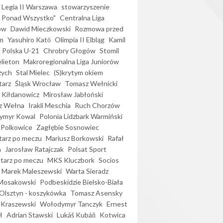
Legia II Warszawa
stowarzyszenie
l Ponad Wszystko"
Centralna Liga
ów
Dawid Mieczkowski
Rozmowa przed
m
Yasuhiro Katō
Olimpia II Elbląg
Kamil
Polska U-21
Chrobry Głogów
Stomil
elieton
Makroregionalna Liga Juniorów
zych
Stal Mielec
(S)krytym okiem
arz
Śląsk Wrocław
Tomasz Wełnicki
 Kiłdanowicz
Mirosław Jabłoński
z Wełna
Irakli Meschia
Ruch Chorzów
ymyr Kowal
Polonia Lidzbark Warmiński
 Polkowice
Zagłębie Sosnowiec
arz po meczu
Mariusz Borkowski
Rafał
a
Jarosław Ratajczak
Polsat Sport
arz po meczu
MKS Kluczbork
Socios
Marek Maleszewski
Warta Sieradz
Mosakowski
Podbeskidzie Bielsko-Biała
 Olsztyn - koszykówka
Tomasz Asensky
 Kraszewski
Wołodymyr Tanczyk
Ernest
ł
Adrian Stawski
Lukáš Kubáň
Kotwica