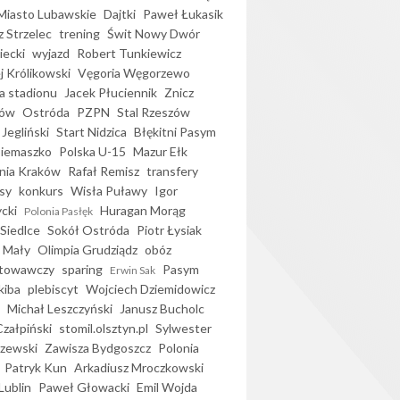
iasto Lubawskie
Dajtki
Paweł Łukasik
 Strzelec
trening
Świt Nowy Dwór
ecki
wyjazd
Robert Tunkiewicz
j Królikowski
Vęgoria Węgorzewo
 stadionu
Jacek Płuciennik
Znicz
ków
Ostróda
PZPN
Stal Rzeszów
Jegliński
Start Nidzica
Błękitni Pasym
Siemaszko
Polska U-15
Mazur Ełk
nia Kraków
Rafał Remisz
transfery
sy
konkurs
Wisła Puławy
Igor
ycki
Huragan Morąg
Polonia Pasłęk
Siedlce
Sokół Ostróda
Piotr Łysiak
 Mały
Olimpia Grudziądz
obóz
otowawczy
sparing
Pasym
Erwin Sak
kiba
plebiscyt
Wojciech Dziemidowicz
Michał Leszczyński
Janusz Bucholc
Czałpiński
stomil.olsztyn.pl
Sylwester
zewski
Zawisza Bydgoszcz
Polonia
Patryk Kun
Arkadiusz Mroczkowski
Lublin
Paweł Głowacki
Emil Wojda