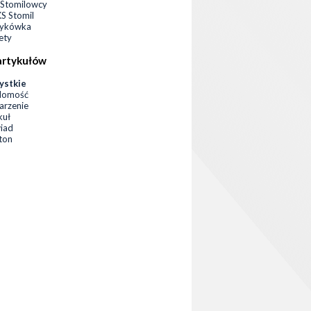
Stomilowcy
 Stomil
zykówka
ety
artykułów
ystkie
domość
rzenie
kuł
iad
eton