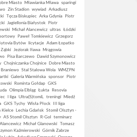
bre Miasto
Mławianka Mława
sparingi
ewo
Zin Stadion
wywiad
Arkadiusz
ki
Tęcza Biskupiec
Arka Gdynia
Piotr
cki
Jagiellonia Białystok
Piotr
ewski
Michał Alancewicz
ultras
Łódzki
portowy
Paweł Tomkiewicz
Grzegorz
Bytovia Bytów
licytacje
Adam Łopatko
 Ząbki
Jeziorak Iława
Mrągowia
wo
Pisa Barczewo
Dawid Szymonowicz
y
Chojniczanka Chojnice
Dobre Miasto
 Braniewo
Stal Stalowa Wola
WMZPN
artki
Galeria Warmińska
sponsor
Piotr
kowski
Rominta Gołdap
GKS
uda
Olimpia Elbląg
Łukta
Resovia
iec
I liga
Ultra(S)tomiL
treningi
Miedź
a
GKS Tychy
Wisła Płock
III liga
 Kielce
Lechia Gdańsk
Stomil Olsztyn -
y
AS Stomil Olsztyn
R-Gol
terminarz
Alancewicz
Michał Glanowski
Tomasz
Szymon Kaźmierowski
Górnik Zabrze
ie Lubin
Arkadiusz Czarnecki
Orange