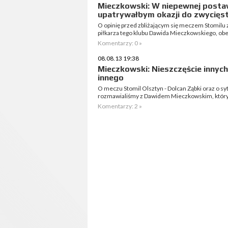
Mieczkowski: W niepewnej posta
upatrywałbym okazji do zwycięs
O opinię przed zbliżającym się meczem Stomilu
piłkarza tego klubu Dawida Mieczkowskiego, ob
Komentarzy: 0 »
08.08.13 19:38
Mieczkowski: Nieszczęście innyc
innego
O meczu Stomil Olsztyn - Dolcan Ząbki oraz o s
rozmawialiśmy z Dawidem Mieczkowskim, który t
Komentarzy: 2 »