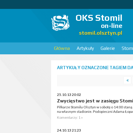
OKS Stomil
on-line
stomil.olsztyn.pl
Główna
Artykuły
Galerie
Stomi
ARTYKUŁY OZNACZONE TAGIEM DA
25.10.13 20:02
Zwycięstwo jest w zasięgu Stomi
Piłkarze Stomilu Olsztyn w sobotę o 14:00 staną
na własnym stadionie. Podopieczni Adama Łopa
Komentarzy: 1 »
24.10.13 21:23