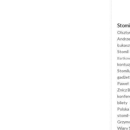
Stomi
Olszty
Andrze
Łukasz
Stomil 
Bartkow
kontuz
Stomil
gadżet
Paweł 
Znicz B
konfer
bilety
Polska
stomil-
Grzym
Wigry 