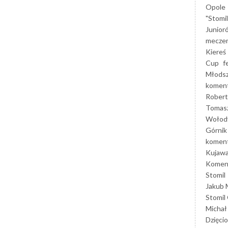
Opole
"Stomi
Junior
mecze
Kiereś
Cup
f
Młods
koment
Robert
Tomas
Wołod
Górnik
koment
Kujaw
Koment
Stomil
Jakub 
Stomil
Michał
Dzięcio