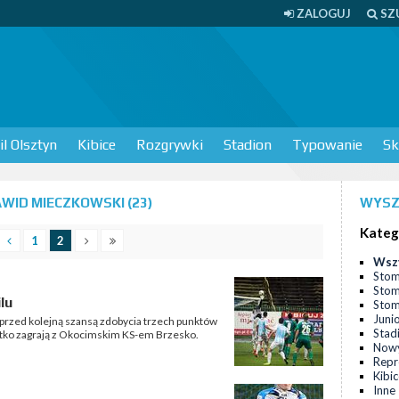
ZALOGUJ
SZ
l Olsztyn
Kibice
Rozgrywki
Stadion
Typowanie
Sk
WID MIECZKOWSKI (23)
WYSZ
Kateg
1
2
Wsz
Stom
Stom
lu
Stomi
Juni
 przed kolejną szansą zdobycia trzech punktów
Stad
tko zagrają z Okocimskim KS-em Brzesko.
Nowy
Repr
Kibi
Inne