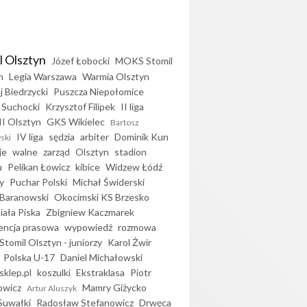
l Olsztyn
Józef Łobocki
MOKS Stomil
n
Legia Warszawa
Warmia Olsztyn
j Biedrzycki
Puszcza Niepołomice
 Suchocki
Krzysztof Filipek
II liga
II Olsztyn
GKS Wikielec
Bartosz
IV liga
sędzia
arbiter
Dominik Kun
ski
je
walne
zarząd
Olsztyn
stadion
u
Pelikan Łowicz
kibice
Widzew Łódź
y
Puchar Polski
Michał Świderski
Baranowski
Okocimski KS Brzesko
iała Piska
Zbigniew Kaczmarek
encja prasowa
wypowiedź
rozmowa
Stomil Olsztyn - juniorzy
Karol Żwir
Polska U-17
Daniel Michałowski
sklep.pl
koszulki
Ekstraklasa
Piotr
owicz
Mamry Giżycko
Artur Aluszyk
Suwałki
Radosław Stefanowicz
Drwęca