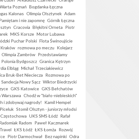
Warta Poznań
Bogdanka Łęczna
gas Kalonas
Olimpia Olsztynek
Adam
Pamiętam i nie zapomnę
Górnik Łęczna
lsztyn
Cracovia
Błękitni Orneta
Piotr
arek
MKS Korsze
Motor Lubawa
dzki Puchar Polski
Flota Świnoujście
 Kraków
rozmowa po meczu
Kolejarz
Olimpia Zambrów
Przedstawiamy
Polonia Bydgoszcz
Granica Kętrzyn
dia Elbląg
Michał Trzeciakiewicz
ica Bruk-Bet Nieciecza
Rozmowa po
Sandecja Nowy Sącz
Wiktor Biedrzycki
zyce
GKS Katowice
GKS Bełchatów
a Warszawa
Chodź w "biało-niebieskich"
h i zdobywaj nagrody!
Kamil Hempel
Piceluk
Stomil Olsztyn - juniorzy młodsi
 Częstochowa
UKS SMS Łódź
Rafał
Radomiak Radom
Paweł Kaczmarek
Travel
ŁKS Łódź
ŁKS Łomża
Rozwój
ice
Piotr Darmochwał
Bez napinki
Odra