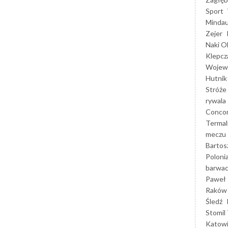
Sport
Mindau
Zejer
Naki O
Klepcz
Wojewó
Hutnik
Stróże
rywala
Concor
Termal
meczu
Bartos
Poloni
barwac
Paweł 
Raków
Śledź
Stomil 
Katow