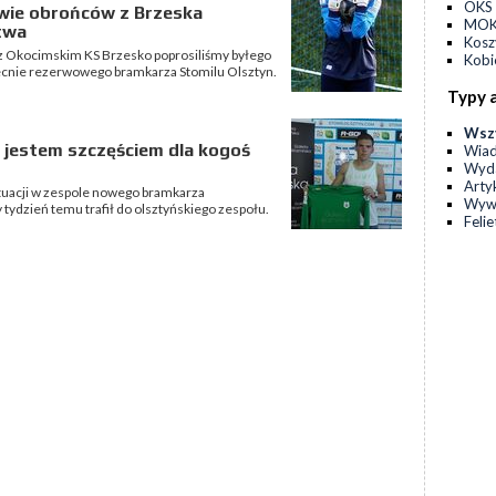
OKS 
wie obrońców z Brzeska
MOKS
twa
Kos
 z Okocimskim KS Brzesko poprosiliśmy byłego
Kobi
ecnie rezerwowego bramkarza Stomilu Olsztyn.
Typy 
Wsz
h jestem szczęściem dla kogoś
Wia
Wyda
Arty
ytuacji w zespole nowego bramkarza
Wyw
ydzień temu trafił do olsztyńskiego zespołu.
Feli