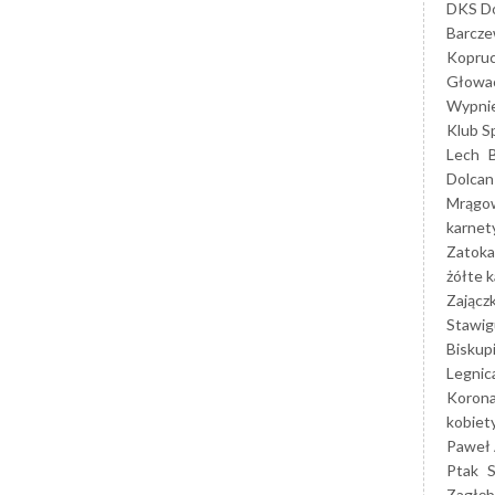
DKS Do
Barcz
Kopruc
Głowa
Wypni
Klub S
Lech
Dolcan
Mrągo
karnet
Zatoka
żółte k
Zającz
Stawig
Biskup
Legnic
Korona
kobiet
Paweł 
Ptak
Zagłęb