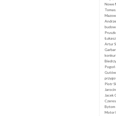
Nowe M
Tomasz
Mazowi
Andrze
budowa
Prusz
Łukasz 
Artur 
Garbar
konkur
Biedrz
Pogoń 
Gutów
przyg
Piotr S
Jarocin
Jacek 
Czeres
Bytom
Motor 