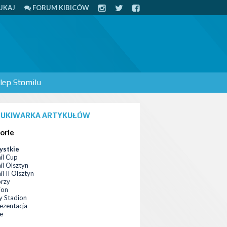
UKAJ
FORUM KIBICÓW
lep Stomilu
UKIWARKA ARTYKUŁÓW
orie
ystkie
il Cup
il Olsztyn
l II Olsztyn
orzy
ion
 Stadion
ezentacja
ce