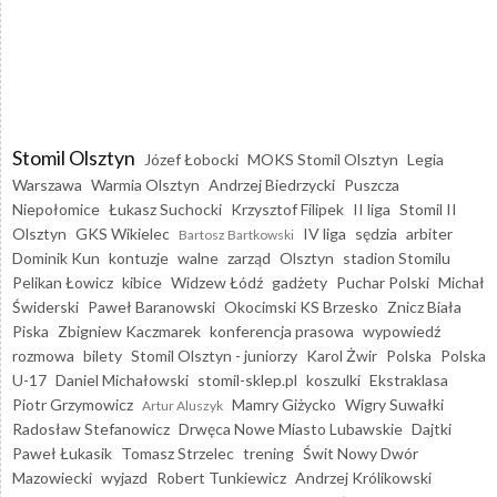
Stomil Olsztyn
Józef Łobocki
MOKS Stomil Olsztyn
Legia
Warszawa
Warmia Olsztyn
Andrzej Biedrzycki
Puszcza
Niepołomice
Łukasz Suchocki
Krzysztof Filipek
II liga
Stomil II
Olsztyn
GKS Wikielec
IV liga
sędzia
arbiter
Bartosz Bartkowski
Dominik Kun
kontuzje
walne
zarząd
Olsztyn
stadion Stomilu
Pelikan Łowicz
kibice
Widzew Łódź
gadżety
Puchar Polski
Michał
Świderski
Paweł Baranowski
Okocimski KS Brzesko
Znicz Biała
Piska
Zbigniew Kaczmarek
konferencja prasowa
wypowiedź
rozmowa
bilety
Stomil Olsztyn - juniorzy
Karol Żwir
Polska
Polska
U-17
Daniel Michałowski
stomil-sklep.pl
koszulki
Ekstraklasa
Piotr Grzymowicz
Mamry Giżycko
Wigry Suwałki
Artur Aluszyk
Radosław Stefanowicz
Drwęca Nowe Miasto Lubawskie
Dajtki
Paweł Łukasik
Tomasz Strzelec
trening
Świt Nowy Dwór
Mazowiecki
wyjazd
Robert Tunkiewicz
Andrzej Królikowski