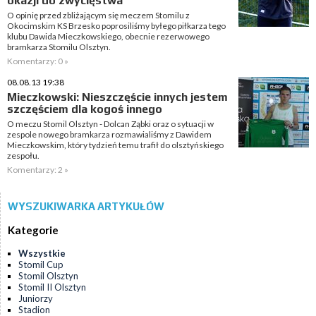
okazji do zwycięstwa
O opinię przed zbliżającym się meczem Stomilu z
Okocimskim KS Brzesko poprosiliśmy byłego piłkarza tego
klubu Dawida Mieczkowskiego, obecnie rezerwowego
bramkarza Stomilu Olsztyn.
Komentarzy: 0 »
08.08.13 19:38
Mieczkowski: Nieszczęście innych jestem
szczęściem dla kogoś innego
O meczu Stomil Olsztyn - Dolcan Ząbki oraz o sytuacji w
zespole nowego bramkarza rozmawialiśmy z Dawidem
Mieczkowskim, który tydzień temu trafił do olsztyńskiego
zespołu.
Komentarzy: 2 »
WYSZUKIWARKA ARTYKUŁÓW
Kategorie
Wszystkie
Stomil Cup
Stomil Olsztyn
Stomil II Olsztyn
Juniorzy
Stadion