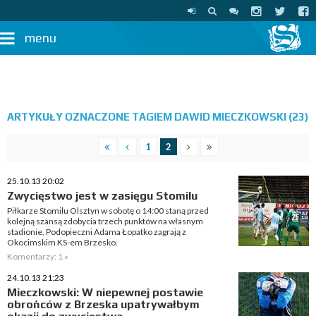
menu
ARTYKUŁY OZNACZONE TAGIEM DAWID MIECZKOWSKI (23)
1
2
25.10.13 20:02
Zwycięstwo jest w zasięgu Stomilu
Piłkarze Stomilu Olsztyn w sobotę o 14:00 staną przed
kolejną szansą zdobycia trzech punktów na własnym
stadionie. Podopieczni Adama Łopatko zagrają z
Okocimskim KS-em Brzesko.
Komentarzy: 1 »
24.10.13 21:23
Mieczkowski: W niepewnej postawie
obrońców z Brzeska upatrywałbym