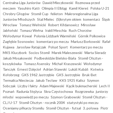
Centralna Liga Juniorów
Dawid Mieczkowski
Rozmowa przed
meczem
Yasuhiro Katō
Olimpia II Elbląg
Kamil Kiereś
Polska U-21
Chrobry Głogów
Stomil Cup
felieton
Makroregionalna Liga
Juniorów Młodszych
Stal Mielec
(S)krytym okiem
komentarz
Śląsk
Wrocław
Tomasz Wełnicki
Robert Kiłdanowicz
Mirosław
Jabłoński
Tomasz Wełna
Irakli Meschia
Ruch Chorzów
Wołodymyr Kowal
Polonia Lidzbark Warmiński
Górnik Polkowice
Zagłębie Sosnowiec
komentarz po meczu
Mariusz Borkowski
Rafał
Kujawa
Jarosław Ratajczak
Polsat Sport
Komentarz po meczu
MKS Kluczbork
Socios Stomil
Marek Maleszewski
Warta Sieradz
Jakub Mosakowski
Podbeskidzie Bielsko-Biała
Stomil Olsztyn -
koszykówka
Tomasz Asensky
Michał Kraszewski
Wołodymyr
Tanczyk
Ernest Dzięcioł
Adrian Stawski
Lukáš Kubáň
Kotwica
Kołobrzeg
GKS 1962 Jastrzębie
GKS Jastrzębie
Bruk-Bet
Termalica Nieciecza
Jakub Tecław
KKS 1925 Kalisz
Szymon
Sobczak
Liczby i fakty
Adam Majewski
Kącik bukmacherski
Lech II
Poznań
Radunia Stężyca
Skra Częstochowa
Rozgrzewka
juniorzy
młodsi
wypowiedź po meczu
Szymon Grabowski
Stomil Olsztyn -
CLJ U-17
Stomil Olsztyn - rocznik 2004
statystyki po meczu
Oceniamy piłkarzy Stomilu
Stomil Olsztyn - futsal
3. połowa
Piotr