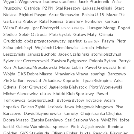
Vęgoria Węgorzewo
budowa stadionu
Jacek Płuciennik
Znicz
Pruszków
Ostróda
PZPN
Stal Rzeszów
Łukasz Jegliński
Start
Nidzica
Błękitni Pasym
Artur Siemaszko
Polska U-15
Mazur Ełk
Garbarnia Kraków
Rafał Remisz
transfery
konkursy
konkurs
Wisła Puławy
Igor Biedrzycki
Huragan Morąg
Pogoń
Polonia Pasłęk
Siedlce
Sokół Ostróda
Piotr Łysiak
Gutów Mały
Olimpia
Grudziądz
obóz przygotowawczy
sparing
Pasym
Piotr
Erwin Sak
Skiba
plebiscyt
Wojciech Dziemidowicz
Jarocin
Michał
Leszczyński
Janusz Bucholc
Jacek Czałpiński
stomil.olsztyn.pl
Sylwester Czereszewski
Zawisza Bydgoszcz
Polonia Bytom
Patryk
Kun
Arkadiusz Mroczkowski
Motor Lublin
Paweł Głowacki
Emil
Wojda
DKS Dobre Miasto
Mławianka Mława
sparingi
Barczewo
Zin Stadion
wywiad
Arkadiusz Koprucki
Tęcza Biskupiec
Arka
Gdynia
Piotr Głowacki
Jagiellonia Białystok
Piotr Wypniewski
Michał Alancewicz
ultras
Łódzki Klub Sportowy
Paweł
Tomkiewicz
Grzegorz Lech
Bytovia Bytów
licytacje
Adam
Łopatko
Dolcan Ząbki
Jeziorak Iława
Mrągowia Mrągowo
Pisa
Barczewo
Dawid Szymonowicz
karnety
Chojniczanka Chojnice
Dobre Miasto
Zatoka Braniewo
Stal Stalowa Wola
WMZPN
żółte
kartki
Galeria Warmińska
sponsor
Piotr Zajączkowski
Rominta
Gołdap
GKS Stawiguda
Olimpia Elbląg
Łukta
Resovia
Biskupiec