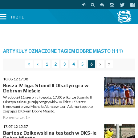
menu
ARTYKUŁY OZNACZONE TAGIEM DOBRE MIASTO (111)
1
2
3
4
5
6
10.08.12 17:30
Rusza IV liga. Stomil II Olsztyn gra w
Dobrym Mieście
W sobotę (11 sierpnia) o godz. 17:00 piłkarze Stomilu II
Olsztyn zainaugurują rozgrywki w IV lidze. Piłkarze
trenowani przez Michała Alancewicza i Adama Łopatko
zagrają z DKS-em Dobre Miasto.
Komentarzy: 1 »
17.07.12 15:37
Bartosz Dzikowski na testach w DKS-ie