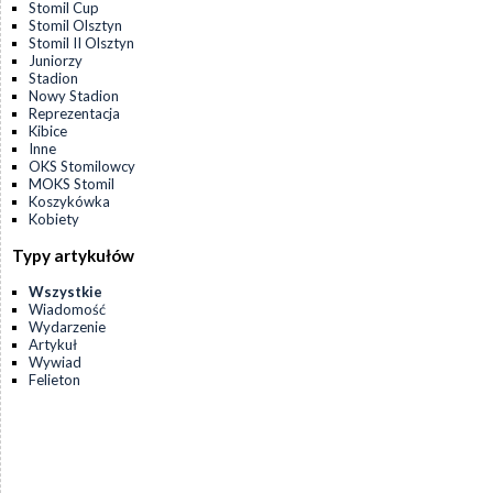
Stomil Cup
Stomil Olsztyn
Stomil II Olsztyn
Juniorzy
Stadion
Nowy Stadion
Reprezentacja
Kibice
Inne
OKS Stomilowcy
MOKS Stomil
Koszykówka
Kobiety
Typy artykułów
Wszystkie
Wiadomość
Wydarzenie
Artykuł
Wywiad
Felieton