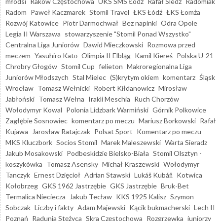
młodsi
Raków Częstochowa
UKS SMS Łódź
Rafał Śledź
Radomiak
Radom
Paweł Kaczmarek
Stomil Travel
ŁKS Łódź
ŁKS Łomża
Rozwój Katowice
Piotr Darmochwał
Bez napinki
Odra Opole
Legia II Warszawa
stowarzyszenie "Stomil Ponad Wszystko"
Centralna Liga Juniorów
Dawid Mieczkowski
Rozmowa przed
meczem
Yasuhiro Katō
Olimpia II Elbląg
Kamil Kiereś
Polska U-21
Chrobry Głogów
Stomil Cup
felieton
Makroregionalna Liga
Juniorów Młodszych
Stal Mielec
(S)krytym okiem
komentarz
Śląsk
Wrocław
Tomasz Wełnicki
Robert Kiłdanowicz
Mirosław
Jabłoński
Tomasz Wełna
Irakli Meschia
Ruch Chorzów
Wołodymyr Kowal
Polonia Lidzbark Warmiński
Górnik Polkowice
Zagłębie Sosnowiec
komentarz po meczu
Mariusz Borkowski
Rafał
Kujawa
Jarosław Ratajczak
Polsat Sport
Komentarz po meczu
MKS Kluczbork
Socios Stomil
Marek Maleszewski
Warta Sieradz
Jakub Mosakowski
Podbeskidzie Bielsko-Biała
Stomil Olsztyn -
koszykówka
Tomasz Asensky
Michał Kraszewski
Wołodymyr
Tanczyk
Ernest Dzięcioł
Adrian Stawski
Lukáš Kubáň
Kotwica
Kołobrzeg
GKS 1962 Jastrzębie
GKS Jastrzębie
Bruk-Bet
Termalica Nieciecza
Jakub Tecław
KKS 1925 Kalisz
Szymon
Sobczak
Liczby i fakty
Adam Majewski
Kącik bukmacherski
Lech II
Poznań
Radunia Stężyca
Skra Częstochowa
Rozgrzewka
juniorzy