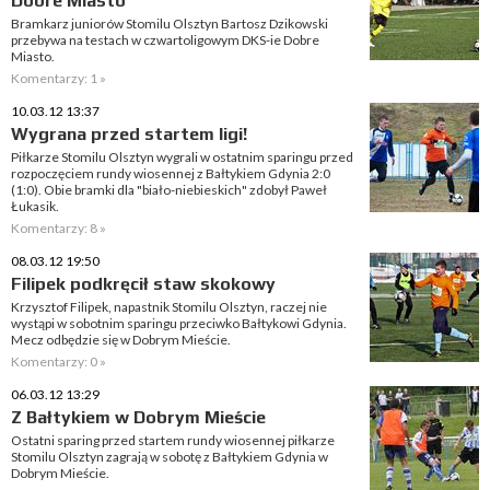
Dobre Miasto
Bramkarz juniorów Stomilu Olsztyn Bartosz Dzikowski
przebywa na testach w czwartoligowym DKS-ie Dobre
Miasto.
Komentarzy: 1 »
10.03.12 13:37
Wygrana przed startem ligi!
Piłkarze Stomilu Olsztyn wygrali w ostatnim sparingu przed
rozpoczęciem rundy wiosennej z Bałtykiem Gdynia 2:0
(1:0). Obie bramki dla "biało-niebieskich" zdobył Paweł
Łukasik.
Komentarzy: 8 »
08.03.12 19:50
Filipek podkręcił staw skokowy
Krzysztof Filipek, napastnik Stomilu Olsztyn, raczej nie
wystąpi w sobotnim sparingu przeciwko Bałtykowi Gdynia.
Mecz odbędzie się w Dobrym Mieście.
Komentarzy: 0 »
06.03.12 13:29
Z Bałtykiem w Dobrym Mieście
Ostatni sparing przed startem rundy wiosennej piłkarze
Stomilu Olsztyn zagrają w sobotę z Bałtykiem Gdynia w
Dobrym Mieście.