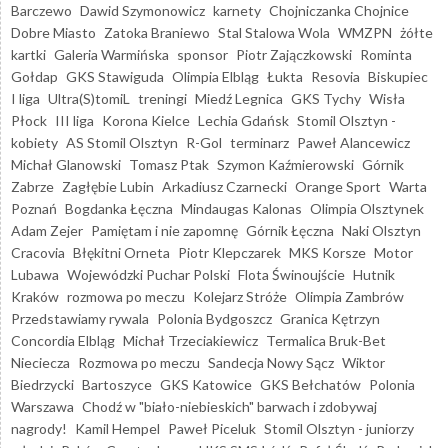
Barczewo
Dawid Szymonowicz
karnety
Chojniczanka Chojnice
Dobre Miasto
Zatoka Braniewo
Stal Stalowa Wola
WMZPN
żółte
kartki
Galeria Warmińska
sponsor
Piotr Zajączkowski
Rominta
Gołdap
GKS Stawiguda
Olimpia Elbląg
Łukta
Resovia
Biskupiec
I liga
Ultra(S)tomiL
treningi
Miedź Legnica
GKS Tychy
Wisła
Płock
III liga
Korona Kielce
Lechia Gdańsk
Stomil Olsztyn -
kobiety
AS Stomil Olsztyn
R-Gol
terminarz
Paweł Alancewicz
Michał Glanowski
Tomasz Ptak
Szymon Kaźmierowski
Górnik
Zabrze
Zagłębie Lubin
Arkadiusz Czarnecki
Orange Sport
Warta
Poznań
Bogdanka Łęczna
Mindaugas Kalonas
Olimpia Olsztynek
Adam Zejer
Pamiętam i nie zapomnę
Górnik Łęczna
Naki Olsztyn
Cracovia
Błękitni Orneta
Piotr Klepczarek
MKS Korsze
Motor
Lubawa
Wojewódzki Puchar Polski
Flota Świnoujście
Hutnik
Kraków
rozmowa po meczu
Kolejarz Stróże
Olimpia Zambrów
Przedstawiamy rywala
Polonia Bydgoszcz
Granica Kętrzyn
Concordia Elbląg
Michał Trzeciakiewicz
Termalica Bruk-Bet
Nieciecza
Rozmowa po meczu
Sandecja Nowy Sącz
Wiktor
Biedrzycki
Bartoszyce
GKS Katowice
GKS Bełchatów
Polonia
Warszawa
Chodź w "biało-niebieskich" barwach i zdobywaj
nagrody!
Kamil Hempel
Paweł Piceluk
Stomil Olsztyn - juniorzy