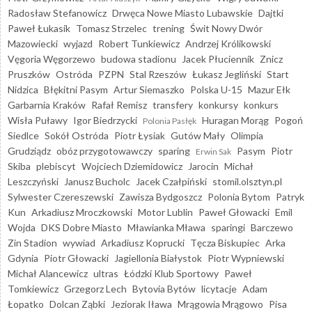
Radosław Stefanowicz
Drwęca Nowe Miasto Lubawskie
Dajtki
Paweł Łukasik
Tomasz Strzelec
trening
Świt Nowy Dwór
Mazowiecki
wyjazd
Robert Tunkiewicz
Andrzej Królikowski
Vęgoria Węgorzewo
budowa stadionu
Jacek Płuciennik
Znicz
Pruszków
Ostróda
PZPN
Stal Rzeszów
Łukasz Jegliński
Start
Nidzica
Błękitni Pasym
Artur Siemaszko
Polska U-15
Mazur Ełk
Garbarnia Kraków
Rafał Remisz
transfery
konkursy
konkurs
Wisła Puławy
Igor Biedrzycki
Huragan Morąg
Pogoń
Polonia Pasłęk
Siedlce
Sokół Ostróda
Piotr Łysiak
Gutów Mały
Olimpia
Grudziądz
obóz przygotowawczy
sparing
Pasym
Piotr
Erwin Sak
Skiba
plebiscyt
Wojciech Dziemidowicz
Jarocin
Michał
Leszczyński
Janusz Bucholc
Jacek Czałpiński
stomil.olsztyn.pl
Sylwester Czereszewski
Zawisza Bydgoszcz
Polonia Bytom
Patryk
Kun
Arkadiusz Mroczkowski
Motor Lublin
Paweł Głowacki
Emil
Wojda
DKS Dobre Miasto
Mławianka Mława
sparingi
Barczewo
Zin Stadion
wywiad
Arkadiusz Koprucki
Tęcza Biskupiec
Arka
Gdynia
Piotr Głowacki
Jagiellonia Białystok
Piotr Wypniewski
Michał Alancewicz
ultras
Łódzki Klub Sportowy
Paweł
Tomkiewicz
Grzegorz Lech
Bytovia Bytów
licytacje
Adam
Łopatko
Dolcan Ząbki
Jeziorak Iława
Mrągowia Mrągowo
Pisa