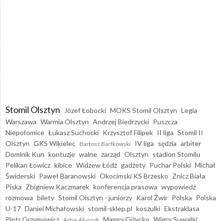
Stomil Olsztyn
Józef Łobocki
MOKS Stomil Olsztyn
Legia
Warszawa
Warmia Olsztyn
Andrzej Biedrzycki
Puszcza
Niepołomice
Łukasz Suchocki
Krzysztof Filipek
II liga
Stomil II
Olsztyn
GKS Wikielec
IV liga
sędzia
arbiter
Bartosz Bartkowski
Dominik Kun
kontuzje
walne
zarząd
Olsztyn
stadion Stomilu
Pelikan Łowicz
kibice
Widzew Łódź
gadżety
Puchar Polski
Michał
Świderski
Paweł Baranowski
Okocimski KS Brzesko
Znicz Biała
Piska
Zbigniew Kaczmarek
konferencja prasowa
wypowiedź
rozmowa
bilety
Stomil Olsztyn - juniorzy
Karol Żwir
Polska
Polska
U-17
Daniel Michałowski
stomil-sklep.pl
koszulki
Ekstraklasa
Piotr Grzymowicz
Mamry Giżycko
Wigry Suwałki
Artur Aluszyk