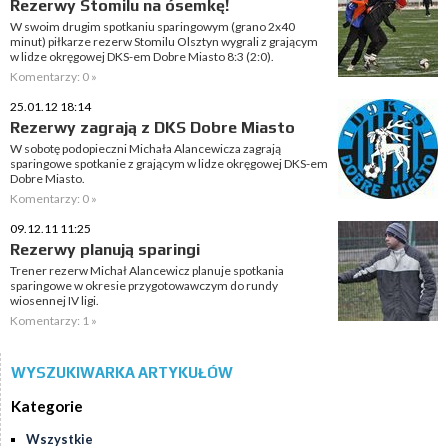
Rezerwy Stomilu na ósemkę!
W swoim drugim spotkaniu sparingowym (grano 2x40
minut) piłkarze rezerw Stomilu Olsztyn wygrali z grającym
w lidze okręgowej DKS-em Dobre Miasto 8:3 (2:0).
Komentarzy: 0 »
25.01.12 18:14
Rezerwy zagrają z DKS Dobre Miasto
W sobotę podopieczni Michała Alancewicza zagrają
sparingowe spotkanie z grającym w lidze okręgowej DKS-em
Dobre Miasto.
Komentarzy: 0 »
09.12.11 11:25
Rezerwy planują sparingi
Trener rezerw Michał Alancewicz planuje spotkania
sparingowe w okresie przygotowawczym do rundy
wiosennej IV ligi.
Komentarzy: 1 »
WYSZUKIWARKA ARTYKUŁÓW
Kategorie
Wszystkie