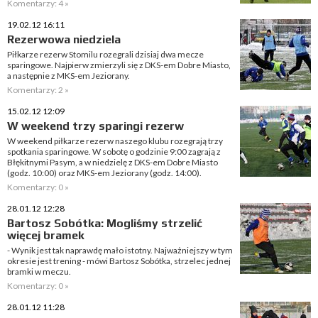
Komentarzy: 4 »
19.02.12 16:11
Rezerwowa niedziela
Piłkarze rezerw Stomilu rozegrali dzisiaj dwa mecze
sparingowe. Najpierw zmierzyli się z DKS-em Dobre Miasto,
a następnie z MKS-em Jeziorany.
Komentarzy: 2 »
15.02.12 12:09
W weekend trzy sparingi rezerw
W weekend piłkarze rezerw naszego klubu rozegrają trzy
spotkania sparingowe. W sobotę o godzinie 9:00 zagrają z
Błękitnymi Pasym, a w niedzielę z DKS-em Dobre Miasto
(godz. 10:00) oraz MKS-em Jeziorany (godz. 14:00).
Komentarzy: 0 »
28.01.12 12:28
Bartosz Sobótka: Mogliśmy strzelić
więcej bramek
- Wynik jest tak naprawdę mało istotny. Najważniejszy w tym
okresie jest trening - mówi Bartosz Sobótka, strzelec jednej
bramki w meczu.
Komentarzy: 0 »
28.01.12 11:28