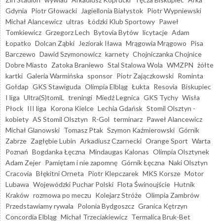
Gdynia
Piotr Głowacki
Jagiellonia Białystok
Piotr Wypniewski
Michał Alancewicz
ultras
Łódzki Klub Sportowy
Paweł
Tomkiewicz
Grzegorz Lech
Bytovia Bytów
licytacje
Adam
Łopatko
Dolcan Ząbki
Jeziorak Iława
Mrągowia Mrągowo
Pisa
Barczewo
Dawid Szymonowicz
karnety
Chojniczanka Chojnice
Dobre Miasto
Zatoka Braniewo
Stal Stalowa Wola
WMZPN
żółte
kartki
Galeria Warmińska
sponsor
Piotr Zajączkowski
Rominta
Gołdap
GKS Stawiguda
Olimpia Elbląg
Łukta
Resovia
Biskupiec
I liga
Ultra(S)tomiL
treningi
Miedź Legnica
GKS Tychy
Wisła
Płock
III liga
Korona Kielce
Lechia Gdańsk
Stomil Olsztyn -
kobiety
AS Stomil Olsztyn
R-Gol
terminarz
Paweł Alancewicz
Michał Glanowski
Tomasz Ptak
Szymon Kaźmierowski
Górnik
Zabrze
Zagłębie Lubin
Arkadiusz Czarnecki
Orange Sport
Warta
Poznań
Bogdanka Łęczna
Mindaugas Kalonas
Olimpia Olsztynek
Adam Zejer
Pamiętam i nie zapomnę
Górnik Łęczna
Naki Olsztyn
Cracovia
Błękitni Orneta
Piotr Klepczarek
MKS Korsze
Motor
Lubawa
Wojewódzki Puchar Polski
Flota Świnoujście
Hutnik
Kraków
rozmowa po meczu
Kolejarz Stróże
Olimpia Zambrów
Przedstawiamy rywala
Polonia Bydgoszcz
Granica Kętrzyn
Concordia Elbląg
Michał Trzeciakiewicz
Termalica Bruk-Bet