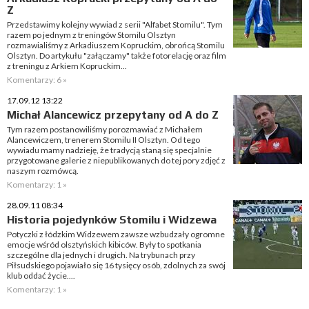
Z
Przedstawimy kolejny wywiad z serii "Alfabet Stomilu". Tym
razem po jednym z treningów Stomilu Olsztyn
rozmawialiśmy z Arkadiuszem Kopruckim, obrońcą Stomilu
Olsztyn. Do artykułu "załączamy" także fotorelację oraz film
z treningu z Arkiem Kopruckim...
Komentarzy: 6 »
17.09.12 13:22
Michał Alancewicz przepytany od A do Z
Tym razem postanowiliśmy porozmawiać z Michałem
Alancewiczem, trenerem Stomilu II Olsztyn. Od tego
wywiadu mamy nadzieję, że tradycją staną się specjalnie
przygotowane galerie z niepublikowanych do tej pory zdjęć z
naszym rozmówcą.
Komentarzy: 1 »
28.09.11 08:34
Historia pojedynków Stomilu i Widzewa
Potyczki z łódzkim Widzewem zawsze wzbudzały ogromne
emocje wśród olsztyńskich kibiców. Były to spotkania
szczególne dla jednych i drugich. Na trybunach przy
Piłsudskiego pojawiało się 16 tysięcy osób, zdolnych za swój
klub oddać życie....
Komentarzy: 1 »