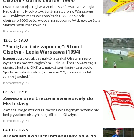
Olsztyn - Górnik Zabrze (1994)
Dwunasta kolejka I ligi w sezonie 1994/1995. Mecz Legia -
Petrochemia Płock przyciągnął na stadion w Warszawie
4000 widzów, mecz w Katowicach GKS – ŁKS Łódź
obejrzało 3000 osób, w Łodzi na spotkaniu Widzewa ze Stalą
Stalowa Wola było również...
Komentarzy: 6 »
12.05.14 19:03
"Pamiętam i nie zapomnę": Stomil
Olsztyn - Legia Warszawa (1994)
Inauguracja Ekstraklasy na którą czekał Olsztyn i region
wypadła na mecz z Zagłębiem Lubin. 30 lipca 1994 zaczęła
się pisać historia OKS-u w najwyższej klasie rozgrywek.
Spotkanie zakończyło się remisem 2:2, dla nas strzelał
Andrzej Jasiński,...
Komentarzy: 7 »
08.06.13 19:01
Zawisza oraz Cracovia awansowały do
Ekstrklasy
Zawisza Bydgoszcz oraz Cracovia w następnym sezonie nie
będą rywalami olsztyńskiego Stomilu Olsztyn.
Komentarzy: 7 »
04.10.12 18:25
Arkadiusz Koprucki przepytany od A do