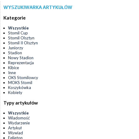
WYSZUKIWARKA ARTYKUŁÓW
Kategorie
Wszystkie
Stomil Cup
Stomil Olsztyn
Stomil II Olsztyn
Juniorzy
Stadion
Nowy Stadion
Reprezentacja
Kibice
Inne
OKS Stomilowcy
MOKS Stomil
Koszykówka
Kobiety
Typy artykułów
Wszystkie
Wiadomość
Wydarzenie
Artykuł
Wywiad
Felieton