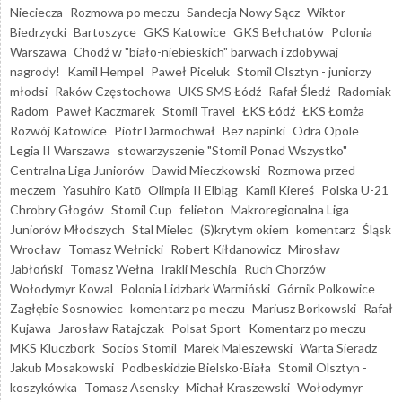
Nieciecza
Rozmowa po meczu
Sandecja Nowy Sącz
Wiktor
Biedrzycki
Bartoszyce
GKS Katowice
GKS Bełchatów
Polonia
Warszawa
Chodź w "biało-niebieskich" barwach i zdobywaj
nagrody!
Kamil Hempel
Paweł Piceluk
Stomil Olsztyn - juniorzy
młodsi
Raków Częstochowa
UKS SMS Łódź
Rafał Śledź
Radomiak
Radom
Paweł Kaczmarek
Stomil Travel
ŁKS Łódź
ŁKS Łomża
Rozwój Katowice
Piotr Darmochwał
Bez napinki
Odra Opole
Legia II Warszawa
stowarzyszenie "Stomil Ponad Wszystko"
Centralna Liga Juniorów
Dawid Mieczkowski
Rozmowa przed
meczem
Yasuhiro Katō
Olimpia II Elbląg
Kamil Kiereś
Polska U-21
Chrobry Głogów
Stomil Cup
felieton
Makroregionalna Liga
Juniorów Młodszych
Stal Mielec
(S)krytym okiem
komentarz
Śląsk
Wrocław
Tomasz Wełnicki
Robert Kiłdanowicz
Mirosław
Jabłoński
Tomasz Wełna
Irakli Meschia
Ruch Chorzów
Wołodymyr Kowal
Polonia Lidzbark Warmiński
Górnik Polkowice
Zagłębie Sosnowiec
komentarz po meczu
Mariusz Borkowski
Rafał
Kujawa
Jarosław Ratajczak
Polsat Sport
Komentarz po meczu
MKS Kluczbork
Socios Stomil
Marek Maleszewski
Warta Sieradz
Jakub Mosakowski
Podbeskidzie Bielsko-Biała
Stomil Olsztyn -
koszykówka
Tomasz Asensky
Michał Kraszewski
Wołodymyr