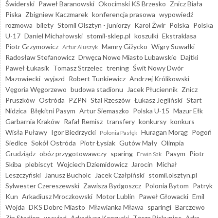
Świderski
Paweł Baranowski
Okocimski KS Brzesko
Znicz Biała
Piska
Zbigniew Kaczmarek
konferencja prasowa
wypowiedź
rozmowa
bilety
Stomil Olsztyn - juniorzy
Karol Żwir
Polska
Polska
U-17
Daniel Michałowski
stomil-sklep.pl
koszulki
Ekstraklasa
Piotr Grzymowicz
Mamry Giżycko
Wigry Suwałki
Artur Aluszyk
Radosław Stefanowicz
Drwęca Nowe Miasto Lubawskie
Dajtki
Paweł Łukasik
Tomasz Strzelec
trening
Świt Nowy Dwór
Mazowiecki
wyjazd
Robert Tunkiewicz
Andrzej Królikowski
Vęgoria Węgorzewo
budowa stadionu
Jacek Płuciennik
Znicz
Pruszków
Ostróda
PZPN
Stal Rzeszów
Łukasz Jegliński
Start
Nidzica
Błękitni Pasym
Artur Siemaszko
Polska U-15
Mazur Ełk
Garbarnia Kraków
Rafał Remisz
transfery
konkursy
konkurs
Wisła Puławy
Igor Biedrzycki
Huragan Morąg
Pogoń
Polonia Pasłęk
Siedlce
Sokół Ostróda
Piotr Łysiak
Gutów Mały
Olimpia
Grudziądz
obóz przygotowawczy
sparing
Pasym
Piotr
Erwin Sak
Skiba
plebiscyt
Wojciech Dziemidowicz
Jarocin
Michał
Leszczyński
Janusz Bucholc
Jacek Czałpiński
stomil.olsztyn.pl
Sylwester Czereszewski
Zawisza Bydgoszcz
Polonia Bytom
Patryk
Kun
Arkadiusz Mroczkowski
Motor Lublin
Paweł Głowacki
Emil
Wojda
DKS Dobre Miasto
Mławianka Mława
sparingi
Barczewo
Zin Stadion
wywiad
Arkadiusz Koprucki
Tęcza Biskupiec
Arka