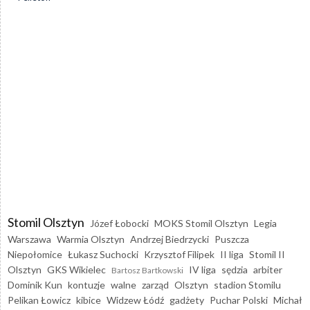
Stomil Olsztyn
Józef Łobocki
MOKS Stomil Olsztyn
Legia
Warszawa
Warmia Olsztyn
Andrzej Biedrzycki
Puszcza
Niepołomice
Łukasz Suchocki
Krzysztof Filipek
II liga
Stomil II
Olsztyn
GKS Wikielec
IV liga
sędzia
arbiter
Bartosz Bartkowski
Dominik Kun
kontuzje
walne
zarząd
Olsztyn
stadion Stomilu
Pelikan Łowicz
kibice
Widzew Łódź
gadżety
Puchar Polski
Michał