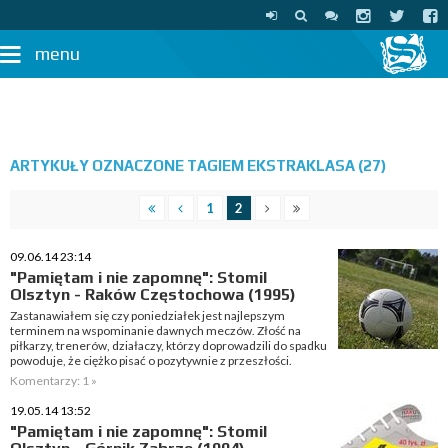
menu
ARTYKUŁY OZNACZONE TAGIEM EKSTRAKLASA (27)
1
2
09.06.14 23:14
"Pamiętam i nie zapomnę": Stomil
Olsztyn - Raków Częstochowa (1995)
Zastanawiałem się czy poniedziałek jest najlepszym
terminem na wspominanie dawnych meczów. Złość na
piłkarzy, trenerów, działaczy, którzy doprowadzili do spadku
powoduje, że ciężko pisać o pozytywnie z przeszłości.
Komentarzy: 1 »
19.05.14 13:52
"Pamiętam i nie zapomnę": Stomil