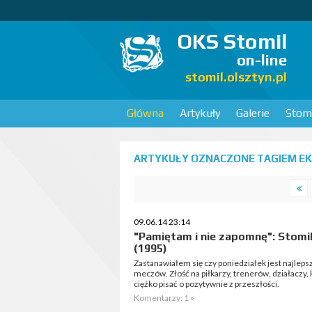
OKS Stomil
on-line
stomil.olsztyn.pl
Główna
Artykuły
Galerie
Stomi
ARTYKUŁY OZNACZONE TAGIEM EK
09.06.14 23:14
"Pamiętam i nie zapomnę": Stomi
(1995)
Zastanawiałem się czy poniedziałek jest najl
meczów. Złość na piłkarzy, trenerów, działaczy,
ciężko pisać o pozytywnie z przeszłości.
Komentarzy: 1 »