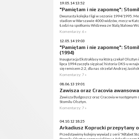
19.05.14 13:52
"Pamiętam i nie zapomnę": Stomil
Dwunasta kolejka I ligi w sezonie 1994/1995. Me
stadion w Warszawie 4000 widzów, mecz w Kato
Łodzi na spotkaniu Widzewa ze Stalą Stalowa Wol
Komentarzy: 6 »
12.05.14 19:03
"Pamiętam i nie zapomnę": Stomi
(1994)
Inauguracja Ekstraklasy na którą czekał Olsztyn
lipca 1994 zaczęła się pisać historia OKS-u w na
się remisem 2:2, dla nas strzelał Andrzej Jasiński
Komentarzy: 7 »
08.06.13 19:01
Zawisza oraz Cracovia awansowa
Zawisza Bydgoszcz oraz Cracovia w następnym s
Stomilu Olsztyn.
Komentarzy: 7 »
04.10.12 18:25
Arkadiusz Koprucki przepytany o
Przedstawimy kolejny wywiad z serii "Alfabet S
Stomilu Olsztyn rozmawialiśmy z Arkadiuszem 