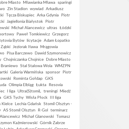
bre Miasto
Mławianka Mława
sparingi
ewo
Zin Stadion
wywiad
Arkadiusz
ki
Tęcza Biskupiec
Arka Gdynia
Piotr
cki
Jagiellonia Białystok
Piotr
ewski
Michał Alancewicz
ultras
Łódzki
portowy
Paweł Tomkiewicz
Grzegorz
Bytovia Bytów
licytacje
Adam Łopatko
 Ząbki
Jeziorak Iława
Mrągowia
wo
Pisa Barczewo
Dawid Szymonowicz
y
Chojniczanka Chojnice
Dobre Miasto
 Braniewo
Stal Stalowa Wola
WMZPN
artki
Galeria Warmińska
sponsor
Piotr
kowski
Rominta Gołdap
GKS
uda
Olimpia Elbląg
Łukta
Resovia
iec
I liga
Ultra(S)tomiL
treningi
Miedź
a
GKS Tychy
Wisła Płock
III liga
 Kielce
Lechia Gdańsk
Stomil Olsztyn -
y
AS Stomil Olsztyn
R-Gol
terminarz
Alancewicz
Michał Glanowski
Tomasz
Szymon Kaźmierowski
Górnik Zabrze
ie Lubin
Arkadiusz Czarnecki
Orange