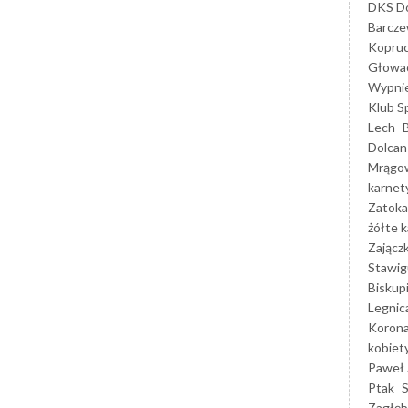
DKS Do
Barcz
Kopruc
Głowa
Wypni
Klub S
Lech
Dolcan
Mrągo
karnet
Zatoka
żółte k
Zającz
Stawig
Biskup
Legnic
Korona
kobiet
Paweł 
Ptak
Zagłęb