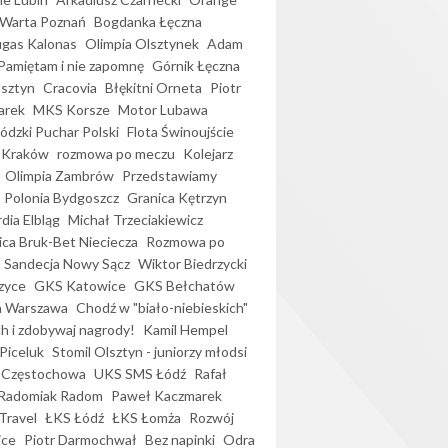
Warta Poznań
Bogdanka Łęczna
gas Kalonas
Olimpia Olsztynek
Adam
Pamiętam i nie zapomnę
Górnik Łęczna
lsztyn
Cracovia
Błękitni Orneta
Piotr
arek
MKS Korsze
Motor Lubawa
dzki Puchar Polski
Flota Świnoujście
 Kraków
rozmowa po meczu
Kolejarz
Olimpia Zambrów
Przedstawiamy
Polonia Bydgoszcz
Granica Kętrzyn
dia Elbląg
Michał Trzeciakiewicz
ica Bruk-Bet Nieciecza
Rozmowa po
Sandecja Nowy Sącz
Wiktor Biedrzycki
zyce
GKS Katowice
GKS Bełchatów
a Warszawa
Chodź w "biało-niebieskich"
h i zdobywaj nagrody!
Kamil Hempel
Piceluk
Stomil Olsztyn - juniorzy młodsi
 Częstochowa
UKS SMS Łódź
Rafał
Radomiak Radom
Paweł Kaczmarek
Travel
ŁKS Łódź
ŁKS Łomża
Rozwój
ice
Piotr Darmochwał
Bez napinki
Odra