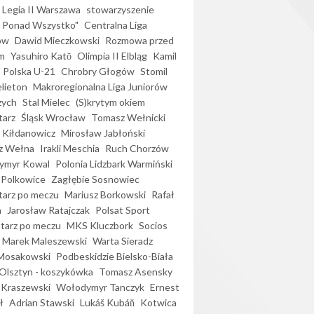
Legia II Warszawa
stowarzyszenie
l Ponad Wszystko"
Centralna Liga
ów
Dawid Mieczkowski
Rozmowa przed
m
Yasuhiro Katō
Olimpia II Elbląg
Kamil
Polska U-21
Chrobry Głogów
Stomil
elieton
Makroregionalna Liga Juniorów
zych
Stal Mielec
(S)krytym okiem
arz
Śląsk Wrocław
Tomasz Wełnicki
 Kiłdanowicz
Mirosław Jabłoński
z Wełna
Irakli Meschia
Ruch Chorzów
ymyr Kowal
Polonia Lidzbark Warmiński
 Polkowice
Zagłębie Sosnowiec
arz po meczu
Mariusz Borkowski
Rafał
a
Jarosław Ratajczak
Polsat Sport
arz po meczu
MKS Kluczbork
Socios
Marek Maleszewski
Warta Sieradz
Mosakowski
Podbeskidzie Bielsko-Biała
 Olsztyn - koszykówka
Tomasz Asensky
 Kraszewski
Wołodymyr Tanczyk
Ernest
ł
Adrian Stawski
Lukáš Kubáň
Kotwica