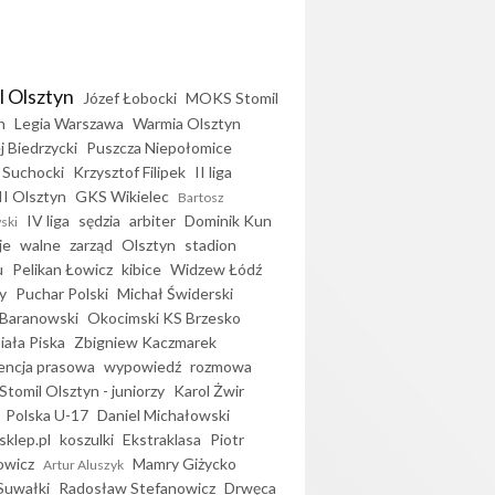
l Olsztyn
Józef Łobocki
MOKS Stomil
n
Legia Warszawa
Warmia Olsztyn
j Biedrzycki
Puszcza Niepołomice
 Suchocki
Krzysztof Filipek
II liga
II Olsztyn
GKS Wikielec
Bartosz
IV liga
sędzia
arbiter
Dominik Kun
ski
je
walne
zarząd
Olsztyn
stadion
u
Pelikan Łowicz
kibice
Widzew Łódź
y
Puchar Polski
Michał Świderski
Baranowski
Okocimski KS Brzesko
iała Piska
Zbigniew Kaczmarek
encja prasowa
wypowiedź
rozmowa
Stomil Olsztyn - juniorzy
Karol Żwir
Polska U-17
Daniel Michałowski
sklep.pl
koszulki
Ekstraklasa
Piotr
owicz
Mamry Giżycko
Artur Aluszyk
Suwałki
Radosław Stefanowicz
Drwęca