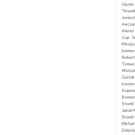
Opole
"Stomi
Junior
mecze
Kiereś
Cup
f
Młods
koment
Robert
Tomas
Wołod
Górnik
koment
Kujaw
Koment
Stomil
Jakub 
Stomil
Michał
Dzięcio