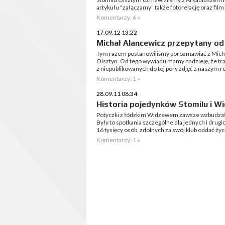
artykułu "załączamy" także fotorelację oraz film
Komentarzy: 6 »
17.09.12 13:22
Michał Alancewicz przepytany od
Tym razem postanowiliśmy porozmawiać z Mich
Olsztyn. Od tego wywiadu mamy nadzieję, że trad
z niepublikowanych do tej pory zdjęć z naszym 
Komentarzy: 1 »
28.09.11 08:34
Historia pojedynków Stomilu i W
Potyczki z łódzkim Widzewem zawsze wzbudzał
Były to spotkania szczególne dla jednych i drugi
16 tysięcy osób, zdolnych za swój klub oddać życi
Komentarzy: 1 »