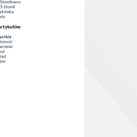
Stomilowcy
 Stomil
zykówka
ety
artykułów
ystkie
domość
rzenie
kuł
iad
eton