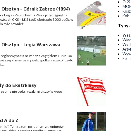
OKS 
MOKS
 Olsztyn - Górnik Zabrze (1994)
Kos
cz Legia - Petrochemia Płock przyciągnął na
Kobi
wicach GKS – ŁKS Łódź obejrzało 3000 osób, w
a było również...
Typy 
Wsz
Wia
l Olsztyn - Legia Warszawa
Wyda
Arty
Wyw
 i region wypadła na mecz z Zagłębiem Lubin. 30
Feli
jwyższej klasie rozgrywek. Spotkanie zakończyło
,...
ły do Ekstrklasy
ezonie nie będą rywalami olsztyńskiego
d A do Z
tomilu". Tym razem po jednym z treningów
Kopruckim, obrońcą Stomilu Olsztyn. Do