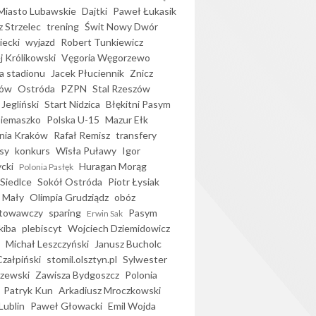
iasto Lubawskie
Dajtki
Paweł Łukasik
 Strzelec
trening
Świt Nowy Dwór
ecki
wyjazd
Robert Tunkiewicz
j Królikowski
Vęgoria Węgorzewo
 stadionu
Jacek Płuciennik
Znicz
ków
Ostróda
PZPN
Stal Rzeszów
Jegliński
Start Nidzica
Błękitni Pasym
Siemaszko
Polska U-15
Mazur Ełk
nia Kraków
Rafał Remisz
transfery
sy
konkurs
Wisła Puławy
Igor
ycki
Huragan Morąg
Polonia Pasłęk
Siedlce
Sokół Ostróda
Piotr Łysiak
 Mały
Olimpia Grudziądz
obóz
otowawczy
sparing
Pasym
Erwin Sak
kiba
plebiscyt
Wojciech Dziemidowicz
Michał Leszczyński
Janusz Bucholc
Czałpiński
stomil.olsztyn.pl
Sylwester
zewski
Zawisza Bydgoszcz
Polonia
Patryk Kun
Arkadiusz Mroczkowski
Lublin
Paweł Głowacki
Emil Wojda