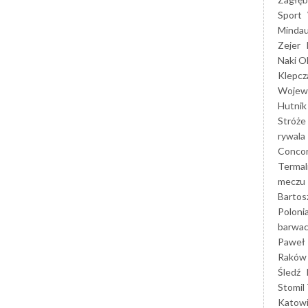
Sport
Mindau
Zejer
Naki O
Klepcz
Wojewó
Hutnik
Stróże
rywala
Concor
Termal
meczu
Bartos
Poloni
barwac
Paweł 
Raków
Śledź
Stomil 
Katow