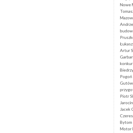
Nowe M
Tomasz
Mazowi
Andrze
budowa
Prusz
Łukasz 
Artur 
Garbar
konkur
Biedrz
Pogoń 
Gutów
przyg
Piotr S
Jarocin
Jacek 
Czeres
Bytom
Motor 