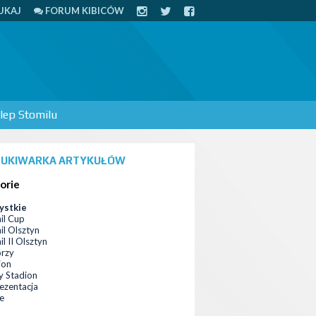
UKAJ
FORUM KIBICÓW
lep Stomilu
UKIWARKA ARTYKUŁÓW
orie
ystkie
il Cup
il Olsztyn
l II Olsztyn
orzy
ion
 Stadion
ezentacja
ce