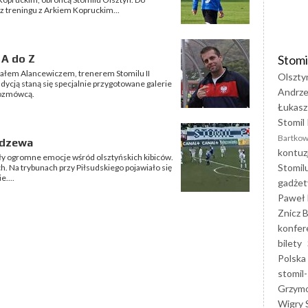
 z treningu z Arkiem Kopruckim...
Stomi
 A do Z
ałem Alancewiczem, trenerem Stomilu II
Olszty
ycją staną się specjalnie przygotowane galerie
Andrze
rozmówcą.
Łukasz
Stomil 
Bartkow
idzewa
kontuz
y ogromne emocje wśród olsztyńskich kibiców.
Stomil
ch. Na trybunach przy Piłsudskiego pojawiało się
e....
gadżet
Paweł 
Znicz B
konfer
bilety
Polska
stomil-
Grzym
Wigry 