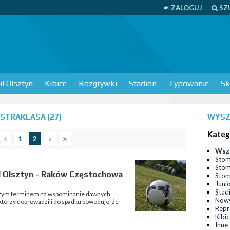
ZALOGUJ
SZ
l Olsztyn
Kibice
Rozgrywki
Stadion
Typowanie
Sk
STRAKLASA (27)
WYSZ
Kateg
1
2
Wsz
Stom
Stom
l Olsztyn - Raków Częstochowa
Stomi
Juni
Stad
epszym terminem na wspominanie dawnych
Nowy
 którzy doprowadzili do spadku powoduje, że
Repr
Kibi
Inne