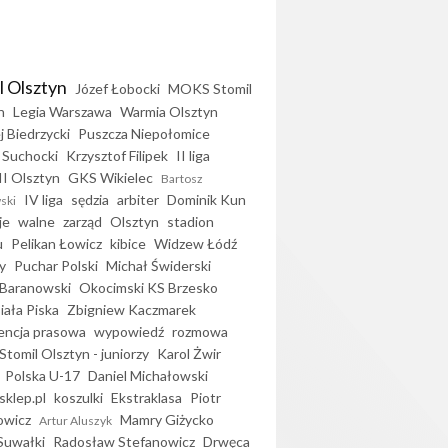
l Olsztyn
Józef Łobocki
MOKS Stomil
n
Legia Warszawa
Warmia Olsztyn
j Biedrzycki
Puszcza Niepołomice
 Suchocki
Krzysztof Filipek
II liga
II Olsztyn
GKS Wikielec
Bartosz
IV liga
sędzia
arbiter
Dominik Kun
ski
je
walne
zarząd
Olsztyn
stadion
u
Pelikan Łowicz
kibice
Widzew Łódź
y
Puchar Polski
Michał Świderski
Baranowski
Okocimski KS Brzesko
iała Piska
Zbigniew Kaczmarek
encja prasowa
wypowiedź
rozmowa
Stomil Olsztyn - juniorzy
Karol Żwir
Polska U-17
Daniel Michałowski
sklep.pl
koszulki
Ekstraklasa
Piotr
owicz
Mamry Giżycko
Artur Aluszyk
Suwałki
Radosław Stefanowicz
Drwęca