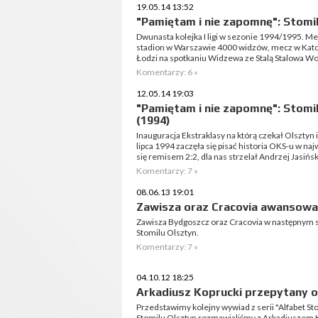
19.05.14 13:52
"Pamiętam i nie zapomnę": Stomil
Dwunasta kolejka I ligi w sezonie 1994/1995. Me
stadion w Warszawie 4000 widzów, mecz w Kato
Łodzi na spotkaniu Widzewa ze Stalą Stalowa Wol
Komentarzy: 6 »
12.05.14 19:03
"Pamiętam i nie zapomnę": Stomi
(1994)
Inauguracja Ekstraklasy na którą czekał Olsztyn
lipca 1994 zaczęła się pisać historia OKS-u w na
się remisem 2:2, dla nas strzelał Andrzej Jasiński
Komentarzy: 7 »
08.06.13 19:01
Zawisza oraz Cracovia awansowa
Zawisza Bydgoszcz oraz Cracovia w następnym s
Stomilu Olsztyn.
Komentarzy: 7 »
04.10.12 18:25
Arkadiusz Koprucki przepytany o
Przedstawimy kolejny wywiad z serii "Alfabet S
Stomilu Olsztyn rozmawialiśmy z Arkadiuszem 