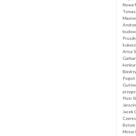
Nowe M
Tomasz
Mazowi
Andrze
budowa
Prusz
Łukasz 
Artur 
Garbar
konkur
Biedrz
Pogoń 
Gutów
przyg
Piotr S
Jarocin
Jacek 
Czeres
Bytom
Motor 