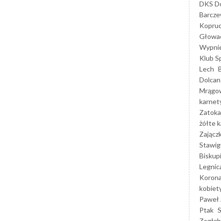
DKS Do
Barcz
Kopruc
Głowa
Wypni
Klub S
Lech
Dolcan
Mrągo
karnet
Zatoka
żółte k
Zającz
Stawig
Biskup
Legnic
Korona
kobiet
Paweł 
Ptak
Zagłęb