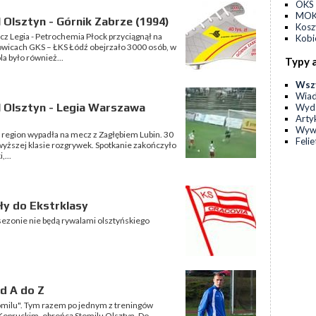
OKS 
MOKS
 Olsztyn - Górnik Zabrze (1994)
Kos
cz Legia - Petrochemia Płock przyciągnął na
Kobi
wicach GKS – ŁKS Łódź obejrzało 3000 osób, w
a było również...
Typy 
Wsz
Wia
l Olsztyn - Legia Warszawa
Wyda
Arty
Wyw
 i region wypadła na mecz z Zagłębiem Lubin. 30
Feli
jwyższej klasie rozgrywek. Spotkanie zakończyło
,...
ły do Ekstrklasy
ezonie nie będą rywalami olsztyńskiego
d A do Z
tomilu". Tym razem po jednym z treningów
Kopruckim, obrońcą Stomilu Olsztyn. Do