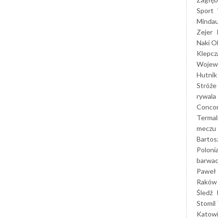
Sport
Mindau
Zejer
Naki O
Klepcz
Wojewó
Hutnik
Stróże
rywala
Concor
Termal
meczu
Bartos
Poloni
barwac
Paweł 
Raków
Śledź
Stomil 
Katow