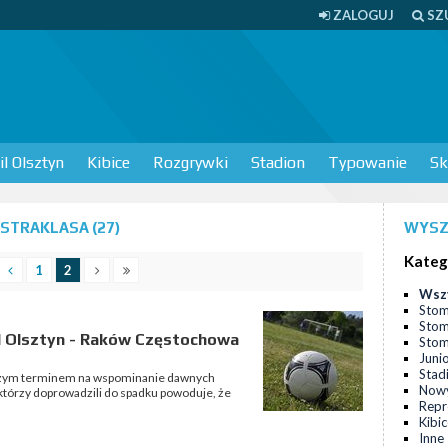
ZALOGUJ
SZ
l Olsztyn
Kibice
Rozgrywki
Stadion
Typowanie
Sk
STRAKLASA (27)
WYSZ
Kateg
1
2
Wsz
Stom
Stom
l Olsztyn - Raków Częstochowa
Stomi
Juni
Stad
epszym terminem na wspominanie dawnych
Nowy
 którzy doprowadzili do spadku powoduje, że
Repr
Kibi
Inne