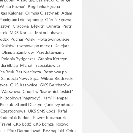
Warta Poznań
Bogdanka Łęczna
gas Kalonas
Olimpia Olsztynek
Adam
Pamiętam i nie zapomnę
Górnik Łęczna
lsztyn
Cracovia
Błękitni Orneta
Piotr
arek
MKS Korsze
Motor Lubawa
dzki Puchar Polski
Flota Świnoujście
 Kraków
rozmowa po meczu
Kolejarz
Olimpia Zambrów
Przedstawiamy
Polonia Bydgoszcz
Granica Kętrzyn
dia Elbląg
Michał Trzeciakiewicz
ica Bruk-Bet Nieciecza
Rozmowa po
Sandecja Nowy Sącz
Wiktor Biedrzycki
zyce
GKS Katowice
GKS Bełchatów
a Warszawa
Chodź w "biało-niebieskich"
h i zdobywaj nagrody!
Kamil Hempel
Piceluk
Stomil Olsztyn - juniorzy młodsi
 Częstochowa
UKS SMS Łódź
Rafał
Radomiak Radom
Paweł Kaczmarek
Travel
ŁKS Łódź
ŁKS Łomża
Rozwój
ice
Piotr Darmochwał
Bez napinki
Odra