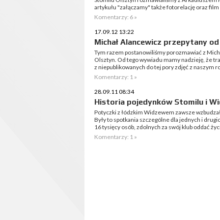
artykułu "załączamy" także fotorelację oraz film
Komentarzy: 6 »
17.09.12 13:22
Michał Alancewicz przepytany od
Tym razem postanowiliśmy porozmawiać z Mich
Olsztyn. Od tego wywiadu mamy nadzieję, że trad
z niepublikowanych do tej pory zdjęć z naszym 
Komentarzy: 1 »
28.09.11 08:34
Historia pojedynków Stomilu i W
Potyczki z łódzkim Widzewem zawsze wzbudzał
Były to spotkania szczególne dla jednych i drugi
16 tysięcy osób, zdolnych za swój klub oddać życi
Komentarzy: 1 »