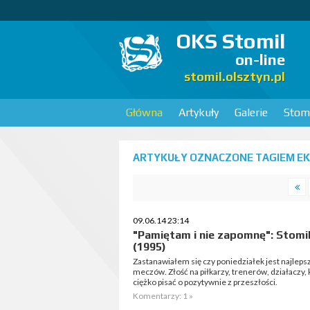
OKS Stomil
on-line
stomil.olsztyn.pl
Główna
Artykuły
Galerie
Stomi
ARTYKUŁY OZNACZONE TAGIEM EK
09.06.14 23:14
"Pamiętam i nie zapomnę": Stomi
(1995)
Zastanawiałem się czy poniedziałek jest najl
meczów. Złość na piłkarzy, trenerów, działaczy,
ciężko pisać o pozytywnie z przeszłości.
Komentarzy: 1 »