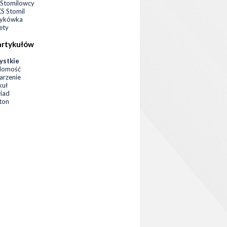
Stomilowcy
 Stomil
zykówka
ety
artykułów
ystkie
domość
rzenie
kuł
iad
eton