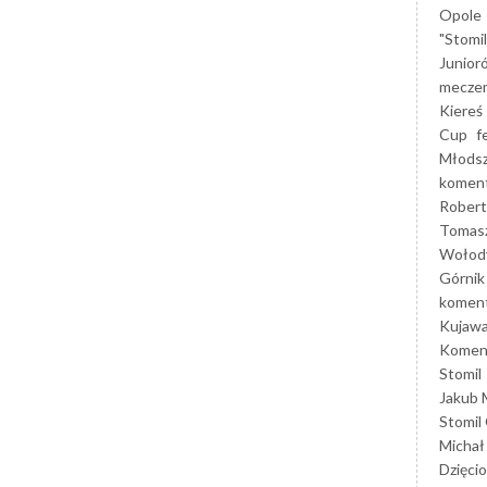
Opole
"Stomi
Junior
mecze
Kiereś
Cup
f
Młods
koment
Robert
Tomas
Wołod
Górnik
koment
Kujaw
Koment
Stomil
Jakub 
Stomil
Michał
Dzięcio