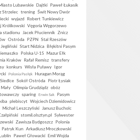
iasto Lubawskie
Dajtki
Paweł Łukasik
 Strzelec
trening
Świt Nowy Dwór
ecki
wyjazd
Robert Tunkiewicz
j Królikowski
Vęgoria Węgorzewo
 stadionu
Jacek Płuciennik
Znicz
ków
Ostróda
PZPN
Stal Rzeszów
Jegliński
Start Nidzica
Błękitni Pasym
Siemaszko
Polska U-15
Mazur Ełk
nia Kraków
Rafał Remisz
transfery
sy
konkurs
Wisła Puławy
Igor
ycki
Huragan Morąg
Polonia Pasłęk
Siedlce
Sokół Ostróda
Piotr Łysiak
 Mały
Olimpia Grudziądz
obóz
otowawczy
sparing
Pasym
Erwin Sak
kiba
plebiscyt
Wojciech Dziemidowicz
Michał Leszczyński
Janusz Bucholc
Czałpiński
stomil.olsztyn.pl
Sylwester
zewski
Zawisza Bydgoszcz
Polonia
Patryk Kun
Arkadiusz Mroczkowski
Lublin
Paweł Głowacki
Emil Wojda