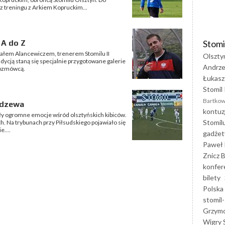
 z treningu z Arkiem Kopruckim...
Stomi
 A do Z
ałem Alancewiczem, trenerem Stomilu II
Olszty
ycją staną się specjalnie przygotowane galerie
Andrze
rozmówcą.
Łukasz
Stomil 
Bartkow
idzewa
kontuz
y ogromne emocje wśród olsztyńskich kibiców.
Stomil
ch. Na trybunach przy Piłsudskiego pojawiało się
e....
gadżet
Paweł 
Znicz B
konfer
bilety
Polska
stomil-
Grzym
Wigry 