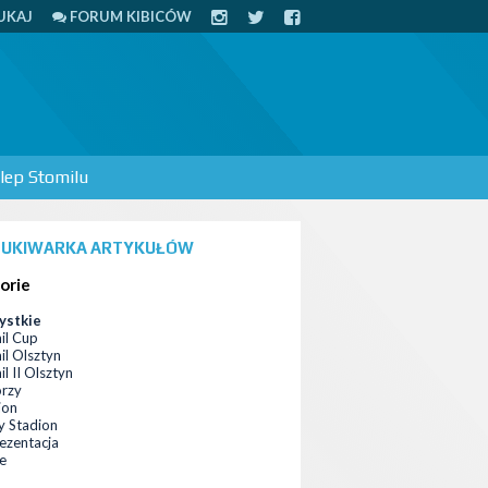
UKAJ
FORUM KIBICÓW
lep Stomilu
UKIWARKA ARTYKUŁÓW
orie
ystkie
il Cup
il Olsztyn
l II Olsztyn
orzy
ion
 Stadion
ezentacja
ce