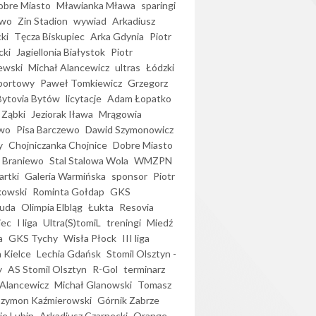
bre Miasto
Mławianka Mława
sparingi
ewo
Zin Stadion
wywiad
Arkadiusz
ki
Tęcza Biskupiec
Arka Gdynia
Piotr
cki
Jagiellonia Białystok
Piotr
ewski
Michał Alancewicz
ultras
Łódzki
portowy
Paweł Tomkiewicz
Grzegorz
Bytovia Bytów
licytacje
Adam Łopatko
 Ząbki
Jeziorak Iława
Mrągowia
wo
Pisa Barczewo
Dawid Szymonowicz
y
Chojniczanka Chojnice
Dobre Miasto
 Braniewo
Stal Stalowa Wola
WMZPN
artki
Galeria Warmińska
sponsor
Piotr
kowski
Rominta Gołdap
GKS
uda
Olimpia Elbląg
Łukta
Resovia
iec
I liga
Ultra(S)tomiL
treningi
Miedź
a
GKS Tychy
Wisła Płock
III liga
 Kielce
Lechia Gdańsk
Stomil Olsztyn -
y
AS Stomil Olsztyn
R-Gol
terminarz
Alancewicz
Michał Glanowski
Tomasz
Szymon Kaźmierowski
Górnik Zabrze
ie Lubin
Arkadiusz Czarnecki
Orange