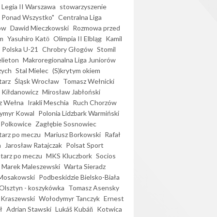
Legia II Warszawa
stowarzyszenie
l Ponad Wszystko"
Centralna Liga
ów
Dawid Mieczkowski
Rozmowa przed
m
Yasuhiro Katō
Olimpia II Elbląg
Kamil
Polska U-21
Chrobry Głogów
Stomil
elieton
Makroregionalna Liga Juniorów
zych
Stal Mielec
(S)krytym okiem
arz
Śląsk Wrocław
Tomasz Wełnicki
 Kiłdanowicz
Mirosław Jabłoński
z Wełna
Irakli Meschia
Ruch Chorzów
ymyr Kowal
Polonia Lidzbark Warmiński
 Polkowice
Zagłębie Sosnowiec
arz po meczu
Mariusz Borkowski
Rafał
a
Jarosław Ratajczak
Polsat Sport
arz po meczu
MKS Kluczbork
Socios
Marek Maleszewski
Warta Sieradz
Mosakowski
Podbeskidzie Bielsko-Biała
 Olsztyn - koszykówka
Tomasz Asensky
 Kraszewski
Wołodymyr Tanczyk
Ernest
ł
Adrian Stawski
Lukáš Kubáň
Kotwica