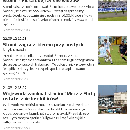
Stomil - Flota obejrzy 999 widzów
Stomil Olsztyn poinformował, że na jutrzejszy mecz z Flotą
Świnoujście wpuści 999 kibiców. Początek sprzedaży
wejściówek rozpocznie się o godzinie 10:00. Kibice z "łuku
biało-niebieskiego" stają w kolejkach od godziny 9:00, musi
być nas...
Komentarzy: 18 »
22.09.12 12:23
Stomil zagra z liderem przy pustych
trybunach
Przed sezonem nikt nie zakładał, że mecz z Flotą
Świnoujście będzie spotkaniem z liderem I ligi i rozegranym
do tego przy pustych trybunach. To pokazuje jak przewrotne
jest piłkarskie życie. Początek spotkania zaplanowano na
godzinę 12:30....
Komentarzy: 7 »
21.09.12 13:59
Wojewoda zamknął stadion! Mecz z Flotą
ostatecznie bez kibiców!
Wojewoda warmińsko-mazurski Marian Podziewski, tak,
tak... ten sam, który niedawno chwalił kibiców naszego
klubu, postanowił zamknąć stadion przy al. Piłsudskiego
69a. Tym samym spotkanie ligowe z Flotą Świnoujście
odbędzie się bez udziału...
Komentarzy: 65 »