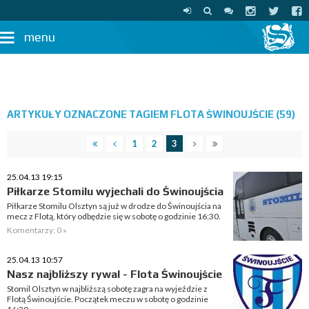
menu
ARTYKUŁY OZNACZONE TAGIEM FLOTA ŚWINOUJŚCIE (59)
1
2
3
25.04.13 19:15
Piłkarze Stomilu wyjechali do Świnoujścia
Piłkarze Stomilu Olsztyn są już w drodze do Świnoujścia na
mecz z Flotą, który odbędzie się w sobotę o godzinie 16:30.
Komentarzy: 0 »
25.04.13 10:57
Nasz najbliższy rywal - Flota Świnoujście
Stomil Olsztyn w najbliższą sobotę zagra na wyjeździe z
Flotą Świnoujście. Początek meczu w sobotę o godzinie