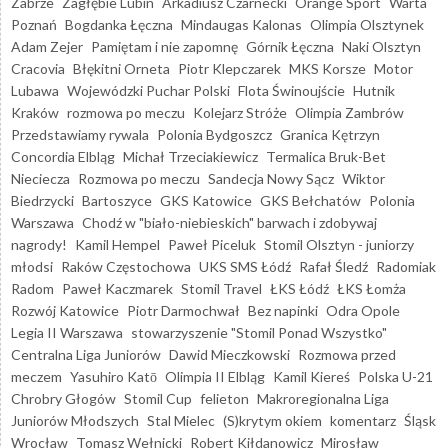
Zabrze
Zagłębie Lubin
Arkadiusz Czarnecki
Orange Sport
Warta
Poznań
Bogdanka Łęczna
Mindaugas Kalonas
Olimpia Olsztynek
Adam Zejer
Pamiętam i nie zapomnę
Górnik Łęczna
Naki Olsztyn
Cracovia
Błękitni Orneta
Piotr Klepczarek
MKS Korsze
Motor
Lubawa
Wojewódzki Puchar Polski
Flota Świnoujście
Hutnik
Kraków
rozmowa po meczu
Kolejarz Stróże
Olimpia Zambrów
Przedstawiamy rywala
Polonia Bydgoszcz
Granica Kętrzyn
Concordia Elbląg
Michał Trzeciakiewicz
Termalica Bruk-Bet
Nieciecza
Rozmowa po meczu
Sandecja Nowy Sącz
Wiktor
Biedrzycki
Bartoszyce
GKS Katowice
GKS Bełchatów
Polonia
Warszawa
Chodź w "biało-niebieskich" barwach i zdobywaj
nagrody!
Kamil Hempel
Paweł Piceluk
Stomil Olsztyn - juniorzy
młodsi
Raków Częstochowa
UKS SMS Łódź
Rafał Śledź
Radomiak
Radom
Paweł Kaczmarek
Stomil Travel
ŁKS Łódź
ŁKS Łomża
Rozwój Katowice
Piotr Darmochwał
Bez napinki
Odra Opole
Legia II Warszawa
stowarzyszenie "Stomil Ponad Wszystko"
Centralna Liga Juniorów
Dawid Mieczkowski
Rozmowa przed
meczem
Yasuhiro Katō
Olimpia II Elbląg
Kamil Kiereś
Polska U-21
Chrobry Głogów
Stomil Cup
felieton
Makroregionalna Liga
Juniorów Młodszych
Stal Mielec
(S)krytym okiem
komentarz
Śląsk
Wrocław
Tomasz Wełnicki
Robert Kiłdanowicz
Mirosław