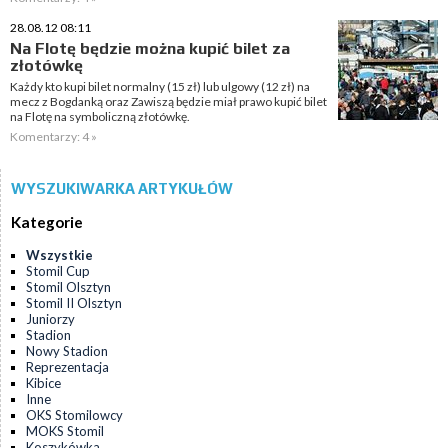
28.08.12 08:11
Na Flotę będzie można kupić bilet za
złotówkę
Każdy kto kupi bilet normalny (15 zł) lub ulgowy (12 zł) na
mecz z Bogdanką oraz Zawiszą będzie miał prawo kupić bilet
na Flotę na symboliczną złotówkę.
Komentarzy: 4 »
WYSZUKIWARKA ARTYKUŁÓW
Kategorie
Wszystkie
Stomil Cup
Stomil Olsztyn
Stomil II Olsztyn
Juniorzy
Stadion
Nowy Stadion
Reprezentacja
Kibice
Inne
OKS Stomilowcy
MOKS Stomil
Koszykówka