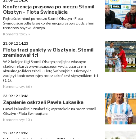
23.09.12 14:30
Konferencja prasowa po meczu Stomil
Olsztyn - Flota Świnoujście
Piętnaście minut po meczu Stomil Olsztyn - Flota
Świnoujście odbyła się konferencja prasowa z udziałem
trenerów obydwu drużyn.
Komentarzy: 2 »
23.09.12 14:23
Flota traci punkty w Olsztynie. Stomil
zremisował 1:1
W 9. kolejce I ligi Stomil Olsztyn podjął na własnym
stadionie bardzo wymagającego rywala, a zarazem
aktualnego lidera tabeli - Flotę Świnoujście. Niezwykle
zacięty i kontrowersyjny mecz zakończył się wynikiem 1:1
(1:1).
Komentarzy: 66 »
23.09.12 13:46
Zapalenie oskrzeli Pawła Łukasika
Paweł Łukasik nie znalazł się w protokole na mecz Stomil
Olsztyn - Flota Świnoujście.
Komentarzy: 10 »
22.09.12 19:06