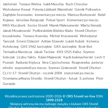
Jabłoński
Tomasz Wełna
Irakli Meschia
Ruch Chorzów
Wołodymyr Kowal
Polonia Lidzbark Warmiński
Górnik Polkowice
Zagłębie Sosnowiec
komentarz po meczu
Mariusz Borkowski
Rafał
Kujawa
Jarosław Ratajczak
Polsat Sport
Komentarz po meczu
MKS Kluczbork
Socios Stomil
Marek Maleszewski
Warta Sieradz
Jakub Mosakowski
Podbeskidzie Bielsko-Biała
Stomil Olsztyn -
koszykówka
Tomasz Asensky
Michał Kraszewski
Wołodymyr
Tanczyk
Ernest Dzięcioł
Adrian Stawski
Lukáš Kubáň
Kotwica
Kołobrzeg
GKS 1962 Jastrzębie
GKS Jastrzębie
Bruk-Bet
Termalica Nieciecza
Jakub Tecław
KKS 1925 Kalisz
Szymon
Sobczak
Liczby i fakty
Adam Majewski
Kącik bukmacherski
Lech II
Poznań
Radunia Stężyca
Skra Częstochowa
Rozgrzewka
juniorzy
młodsi
wypowiedź po meczu
Szymon Grabowski
Stomil Olsztyn -
CLJ U-17
Stomil Olsztyn - rocznik 2004
statystyki po meczu
Oceniamy piłkarzy Stomilu
Stomil Olsztyn - futsal
3. połowa
Piotr
Gurzęda
Wszelkie prawa zastrzeżone 2000-2026 ©
OKS Stomil on-line
ISSN:
1898-2328
Niniejsza witryna nie ma żadnego związku z klubem OKS Stomil
Olsztyn. Prezentujemy tutaj niezależne opinie na temat sytuacji w