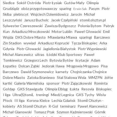
Siedlce
Sokół Ostróda
Piotr Łysiak
Gutów Mały
Olimpia
Grudziądz
obóz przygotowawczy
sparing
Pasym
Piotr
Erwin Sak
Skiba
plebiscyt
Wojciech Dziemidowicz
Jarocin
Michał
Leszczyński
Janusz Bucholc
Jacek Czałpiński
stomil.olsztyn.pl
Sylwester Czereszewski
Zawisza Bydgoszcz
Polonia Bytom
Patryk
Kun
Arkadiusz Mroczkowski
Motor Lublin
Paweł Głowacki
Emil
Wojda
DKS Dobre Miasto
Mławianka Mława
sparingi
Barczewo
Zin Stadion
wywiad
Arkadiusz Koprucki
Tęcza Biskupiec
Arka
Gdynia
Piotr Głowacki
Jagiellonia Białystok
Piotr Wypniewski
Michał Alancewicz
ultras
Łódzki Klub Sportowy
Paweł
Tomkiewicz
Grzegorz Lech
Bytovia Bytów
licytacje
Adam
Łopatko
Dolcan Ząbki
Jeziorak Iława
Mrągowia Mrągowo
Pisa
Barczewo
Dawid Szymonowicz
karnety
Chojniczanka Chojnice
Dobre Miasto
Zatoka Braniewo
Stal Stalowa Wola
WMZPN
żółte
kartki
Galeria Warmińska
sponsor
Piotr Zajączkowski
Rominta
Gołdap
GKS Stawiguda
Olimpia Elbląg
Łukta
Resovia
Biskupiec
I liga
Ultra(S)tomiL
treningi
Miedź Legnica
GKS Tychy
Wisła
Płock
III liga
Korona Kielce
Lechia Gdańsk
Stomil Olsztyn -
kobiety
AS Stomil Olsztyn
R-Gol
terminarz
Paweł Alancewicz
Michał Glanowski
Tomasz Ptak
Szymon Kaźmierowski
Górnik