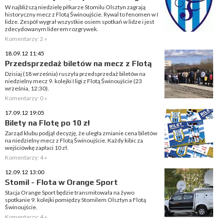
W najbliższą niedzielę piłkarze Stomilu Olsztyn zagrają
historyczny mecz z Flotą Świnoujście. Rywal to fenomen w I
lidze. Zespół wygrał wszystkie osiem spotkań w lidze i jest
zdecydowanym liderem rozgrywek.
Komentarzy: 2 »
18.09.12 11:45
Przedsprzedaż biletów na mecz z Flotą
Dzisiaj (18 września) ruszyła przedsprzedaż biletów na
niedzielny mecz 9. kolejki I ligi z Flotą Świnoujście (23
września, 12:30).
Komentarzy: 0 »
17.09.12 19:05
Bilety na Flotę po 10 zł
Zarząd klubu podjął decyzję, że uległa zmianie cena biletów
na niedzielny mecz z Flotą Świnoujście. Każdy kibic za
wejściówkę zapłaci 10 zł.
Komentarzy: 4 »
12.09.12 13:00
Stomil - Flota w Orange Sport
Stacja Orange Sport będzie transmitowała na żywo
spotkanie 9. kolejki pomiędzy Stomilem Olsztyn a Flotą
Świnoujście.
Komentarzy: 4 »