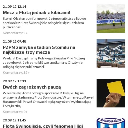
21.09.12 12:14
Mecz z Flotą jednak z kibicami!
Stomil Olsztyn poinformował, że jego najbliższe ligowe
spotkanie z Flotą Świnoujście odbędzie się z udziałem
publiczności.
Komentarzy: 2 »
21.09.12 09:48
PZPN zamyka stadion Stomilu na
najbliższe trzy mecze
Wydział Dyscyplinarny Polskiego Związku Piłki Nożnej
zdecydował, że trzy najbliższe spotkania w Olsztynie
odbędą się bez publiczności.
Komentarzy: 35 »
20.09.12 17:33
Dwóch zagrożonych pauzą
W niedzielę Stomil rozegra spotkanie 9. kolejki I ligi na
własnym stadionie z Flotą Świnoujście. W tym meczu Paweł
Baranowski i Paweł Głowacki będą zagrożeni wykluczającą
żółtą kartką.
Komentarzy: 0 »
20.09.12 11:45
Flota Świnoujście, czyli fenomen I ligi