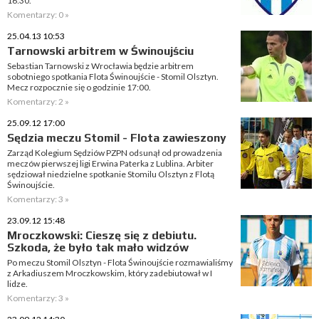
16:30.
Komentarzy: 0 »
25.04.13 10:53
Tarnowski arbitrem w Świnoujściu
Sebastian Tarnowski z Wrocławia będzie arbitrem
sobotniego spotkania Flota Świnoujście - Stomil Olsztyn.
Mecz rozpocznie się o godzinie 17:00.
Komentarzy: 2 »
25.09.12 17:00
Sędzia meczu Stomil - Flota zawieszony
Zarząd Kolegium Sędziów PZPN odsunął od prowadzenia
meczów pierwszej ligi Erwina Paterka z Lublina. Arbiter
sędziował niedzielne spotkanie Stomilu Olsztyn z Flotą
Świnoujście.
Komentarzy: 3 »
23.09.12 15:48
Mroczkowski: Cieszę się z debiutu.
Szkoda, że było tak mało widzów
Po meczu Stomil Olsztyn - Flota Świnoujście rozmawialiśmy
z Arkadiuszem Mroczkowskim, który zadebiutował w I
lidze.
Komentarzy: 3 »