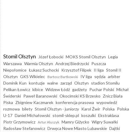
Stomil Olsztyn
Józef Łobocki
MOKS Stomil Olsztyn
Legia
Warszawa
Warmia Olsztyn
Andrzej Biedrzycki
Puszcza
Niepołomice
Łukasz Suchocki
Krzysztof Filipek
II liga
Stomil II
Olsztyn
GKS Wikielec
IV liga
sędzia
arbiter
Bartosz Bartkowski
Dominik Kun
kontuzje
walne
zarząd
Olsztyn
stadion Stomilu
Pelikan Łowicz
kibice
Widzew Łódź
gadżety
Puchar Polski
Michał
Świderski
Paweł Baranowski
Okocimski KS Brzesko
Znicz Biała
Piska
Zbigniew Kaczmarek
konferencja prasowa
wypowiedź
rozmowa
bilety
Stomil Olsztyn - juniorzy
Karol Żwir
Polska
Polska
U-17
Daniel Michałowski
stomil-sklep.pl
koszulki
Ekstraklasa
Piotr Grzymowicz
Mamry Giżycko
Wigry Suwałki
Artur Aluszyk
Radosław Stefanowicz
Drwęca Nowe Miasto Lubawskie
Dajtki