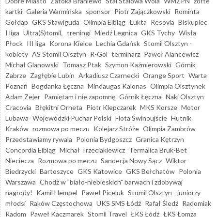
Dobre Miasto
Zatoka Braniewo
Stal Stalowa Wola
WMZPN
żółte
kartki
Galeria Warmińska
sponsor
Piotr Zajączkowski
Rominta
Gołdap
GKS Stawiguda
Olimpia Elbląg
Łukta
Resovia
Biskupiec
I liga
Ultra(S)tomiL
treningi
Miedź Legnica
GKS Tychy
Wisła
Płock
III liga
Korona Kielce
Lechia Gdańsk
Stomil Olsztyn -
kobiety
AS Stomil Olsztyn
R-Gol
terminarz
Paweł Alancewicz
Michał Glanowski
Tomasz Ptak
Szymon Kaźmierowski
Górnik
Zabrze
Zagłębie Lubin
Arkadiusz Czarnecki
Orange Sport
Warta
Poznań
Bogdanka Łęczna
Mindaugas Kalonas
Olimpia Olsztynek
Adam Zejer
Pamiętam i nie zapomnę
Górnik Łęczna
Naki Olsztyn
Cracovia
Błękitni Orneta
Piotr Klepczarek
MKS Korsze
Motor
Lubawa
Wojewódzki Puchar Polski
Flota Świnoujście
Hutnik
Kraków
rozmowa po meczu
Kolejarz Stróże
Olimpia Zambrów
Przedstawiamy rywala
Polonia Bydgoszcz
Granica Kętrzyn
Concordia Elbląg
Michał Trzeciakiewicz
Termalica Bruk-Bet
Nieciecza
Rozmowa po meczu
Sandecja Nowy Sącz
Wiktor
Biedrzycki
Bartoszyce
GKS Katowice
GKS Bełchatów
Polonia
Warszawa
Chodź w "biało-niebieskich" barwach i zdobywaj
nagrody!
Kamil Hempel
Paweł Piceluk
Stomil Olsztyn - juniorzy
młodsi
Raków Częstochowa
UKS SMS Łódź
Rafał Śledź
Radomiak
Radom
Paweł Kaczmarek
Stomil Travel
ŁKS Łódź
ŁKS Łomża