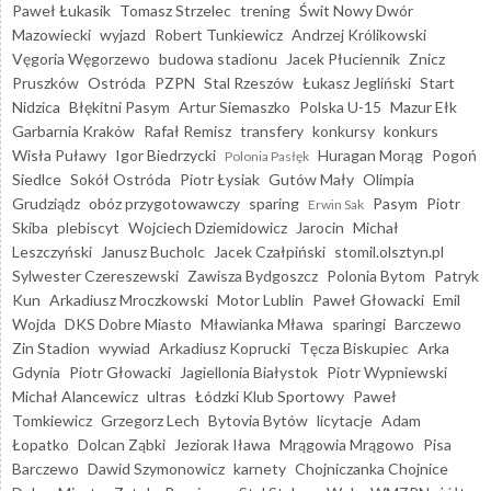
Paweł Łukasik
Tomasz Strzelec
trening
Świt Nowy Dwór
Mazowiecki
wyjazd
Robert Tunkiewicz
Andrzej Królikowski
Vęgoria Węgorzewo
budowa stadionu
Jacek Płuciennik
Znicz
Pruszków
Ostróda
PZPN
Stal Rzeszów
Łukasz Jegliński
Start
Nidzica
Błękitni Pasym
Artur Siemaszko
Polska U-15
Mazur Ełk
Garbarnia Kraków
Rafał Remisz
transfery
konkursy
konkurs
Wisła Puławy
Igor Biedrzycki
Huragan Morąg
Pogoń
Polonia Pasłęk
Siedlce
Sokół Ostróda
Piotr Łysiak
Gutów Mały
Olimpia
Grudziądz
obóz przygotowawczy
sparing
Pasym
Piotr
Erwin Sak
Skiba
plebiscyt
Wojciech Dziemidowicz
Jarocin
Michał
Leszczyński
Janusz Bucholc
Jacek Czałpiński
stomil.olsztyn.pl
Sylwester Czereszewski
Zawisza Bydgoszcz
Polonia Bytom
Patryk
Kun
Arkadiusz Mroczkowski
Motor Lublin
Paweł Głowacki
Emil
Wojda
DKS Dobre Miasto
Mławianka Mława
sparingi
Barczewo
Zin Stadion
wywiad
Arkadiusz Koprucki
Tęcza Biskupiec
Arka
Gdynia
Piotr Głowacki
Jagiellonia Białystok
Piotr Wypniewski
Michał Alancewicz
ultras
Łódzki Klub Sportowy
Paweł
Tomkiewicz
Grzegorz Lech
Bytovia Bytów
licytacje
Adam
Łopatko
Dolcan Ząbki
Jeziorak Iława
Mrągowia Mrągowo
Pisa
Barczewo
Dawid Szymonowicz
karnety
Chojniczanka Chojnice