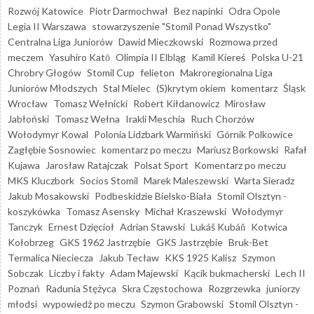
Rozwój Katowice
Piotr Darmochwał
Bez napinki
Odra Opole
Legia II Warszawa
stowarzyszenie "Stomil Ponad Wszystko"
Centralna Liga Juniorów
Dawid Mieczkowski
Rozmowa przed
meczem
Yasuhiro Katō
Olimpia II Elbląg
Kamil Kiereś
Polska U-21
Chrobry Głogów
Stomil Cup
felieton
Makroregionalna Liga
Juniorów Młodszych
Stal Mielec
(S)krytym okiem
komentarz
Śląsk
Wrocław
Tomasz Wełnicki
Robert Kiłdanowicz
Mirosław
Jabłoński
Tomasz Wełna
Irakli Meschia
Ruch Chorzów
Wołodymyr Kowal
Polonia Lidzbark Warmiński
Górnik Polkowice
Zagłębie Sosnowiec
komentarz po meczu
Mariusz Borkowski
Rafał
Kujawa
Jarosław Ratajczak
Polsat Sport
Komentarz po meczu
MKS Kluczbork
Socios Stomil
Marek Maleszewski
Warta Sieradz
Jakub Mosakowski
Podbeskidzie Bielsko-Biała
Stomil Olsztyn -
koszykówka
Tomasz Asensky
Michał Kraszewski
Wołodymyr
Tanczyk
Ernest Dzięcioł
Adrian Stawski
Lukáš Kubáň
Kotwica
Kołobrzeg
GKS 1962 Jastrzębie
GKS Jastrzębie
Bruk-Bet
Termalica Nieciecza
Jakub Tecław
KKS 1925 Kalisz
Szymon
Sobczak
Liczby i fakty
Adam Majewski
Kącik bukmacherski
Lech II
Poznań
Radunia Stężyca
Skra Częstochowa
Rozgrzewka
juniorzy
młodsi
wypowiedź po meczu
Szymon Grabowski
Stomil Olsztyn -