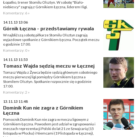
Łopatko, trener Stomilu Olsztyn. W sobotę "Biało-
niebiescy" zagrają z Górnikiem Łęczna, liderem I ligi.
Komentarzy: 6 »
14.11.13 13:06
Górnik Łęczna - przedstawiamy rywala
W najbliższą sobotę piłkarze Stomilu Olsztyn zagrają
wyjazdowe spotkanie z Górnikiem Łęczna. Początek meczu
o godzinie 17:00.
Komentarzy: 0 »
14.11.13 11:53
Tomasz Wajda sędzią meczu w Łęcznej
Tomasz Wajda z Żywca będzie sędzią głównym sobotniego
meczu pierwszej ligi pomiędzy Górnikiem Łęczna a
Stomilem Olsztyn. Spotkanie rozpocznie się o godzinie
17:00.
Komentarzy: 2 »
13.11.13 11:48
Dominik Kun nie zagra z Górnikiem
Łęczna
Pomocnik Dominik Kun nie zagra w meczu ligowym z
Górnikiem Łęczna. Powodem jest udział w zgrupowaniu i
meczach reprezentacji Polski do lat 21 ze Szwajcarią (15
listopada w Płocku) i Niemcami (19 listopada w Łęcznej),