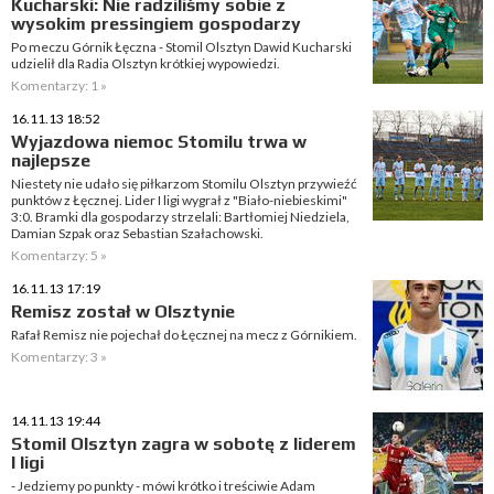
Kucharski: Nie radziliśmy sobie z
wysokim pressingiem gospodarzy
Po meczu Górnik Łęczna - Stomil Olsztyn Dawid Kucharski
udzielił dla Radia Olsztyn krótkiej wypowiedzi.
Komentarzy: 1 »
16.11.13 18:52
Wyjazdowa niemoc Stomilu trwa w
najlepsze
Niestety nie udało się piłkarzom Stomilu Olsztyn przywieźć
punktów z Łęcznej. Lider I ligi wygrał z "Biało-niebieskimi"
3:0. Bramki dla gospodarzy strzelali: Bartłomiej Niedziela,
Damian Szpak oraz Sebastian Szałachowski.
Komentarzy: 5 »
16.11.13 17:19
Remisz został w Olsztynie
Rafał Remisz nie pojechał do Łęcznej na mecz z Górnikiem.
Komentarzy: 3 »
14.11.13 19:44
Stomil Olsztyn zagra w sobotę z liderem
I ligi
- Jedziemy po punkty - mówi krótko i treściwie Adam