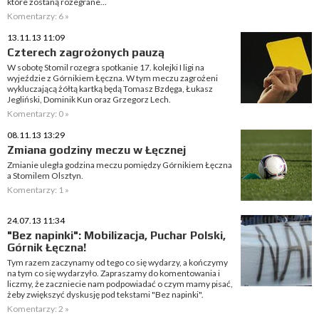
które zostaną rozegrane...
Komentarzy: 6 »
13.11.13 11:09
Czterech zagrożonych pauzą
W sobotę Stomil rozegra spotkanie 17. kolejki I ligi na
wyjeździe z Górnikiem Łęczna. W tym meczu zagrożeni
wykluczającą żółtą kartką będą Tomasz Bzdęga, Łukasz
Jegliński, Dominik Kun oraz Grzegorz Lech.
Komentarzy: 0 »
08.11.13 13:29
Zmiana godziny meczu w Łęcznej
Zmianie uległa godzina meczu pomiędzy Górnikiem Łęczna
a Stomilem Olsztyn.
Komentarzy: 1 »
24.07.13 11:34
"Bez napinki": Mobilizacja, Puchar Polski,
Górnik Łęczna!
Tym razem zaczynamy od tego co się wydarzy, a kończymy
na tym co się wydarzyło. Zapraszamy do komentowania i
liczmy, że zaczniecie nam podpowiadać o czym mamy pisać,
żeby zwiększyć dyskusję pod tekstami "Bez napinki".
Komentarzy: 2 »