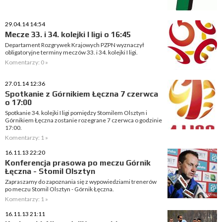
29.04.14 14:54
Mecze 33. i 34. kolejki I ligi o 16:45
Departament Rozgrywek Krajowych PZPN wyznaczył
obligatoryjne terminy meczów 33. i 34. kolejki I ligi.
Komentarzy: 0 »
27.01.14 12:36
Spotkanie z Górnikiem Łęczna 7 czerwca
o 17:00
Spotkanie 34. kolejki I ligi pomiędzy Stomilem Olsztyn i
Górnikiem Łęczna zostanie rozegrane 7 czerwca o godzinie
17:00.
Komentarzy: 1 »
16.11.13 22:20
Konferencja prasowa po meczu Górnik
Łęczna - Stomil Olsztyn
Zapraszamy do zapoznania się z wypowiedziami trenerów
po meczu Stomil Olsztyn - Górnik Łęczna.
Komentarzy: 1 »
16.11.13 21:11