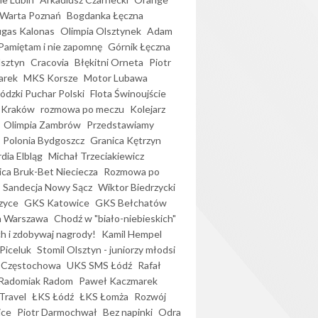
Warta Poznań
Bogdanka Łęczna
gas Kalonas
Olimpia Olsztynek
Adam
Pamiętam i nie zapomnę
Górnik Łęczna
lsztyn
Cracovia
Błękitni Orneta
Piotr
arek
MKS Korsze
Motor Lubawa
dzki Puchar Polski
Flota Świnoujście
 Kraków
rozmowa po meczu
Kolejarz
Olimpia Zambrów
Przedstawiamy
Polonia Bydgoszcz
Granica Kętrzyn
dia Elbląg
Michał Trzeciakiewicz
ica Bruk-Bet Nieciecza
Rozmowa po
Sandecja Nowy Sącz
Wiktor Biedrzycki
zyce
GKS Katowice
GKS Bełchatów
a Warszawa
Chodź w "biało-niebieskich"
h i zdobywaj nagrody!
Kamil Hempel
Piceluk
Stomil Olsztyn - juniorzy młodsi
 Częstochowa
UKS SMS Łódź
Rafał
Radomiak Radom
Paweł Kaczmarek
Travel
ŁKS Łódź
ŁKS Łomża
Rozwój
ice
Piotr Darmochwał
Bez napinki
Odra