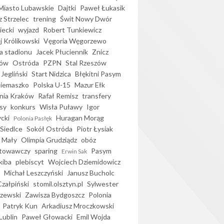
iasto Lubawskie
Dajtki
Paweł Łukasik
 Strzelec
trening
Świt Nowy Dwór
ecki
wyjazd
Robert Tunkiewicz
j Królikowski
Vęgoria Węgorzewo
 stadionu
Jacek Płuciennik
Znicz
ków
Ostróda
PZPN
Stal Rzeszów
Jegliński
Start Nidzica
Błękitni Pasym
Siemaszko
Polska U-15
Mazur Ełk
nia Kraków
Rafał Remisz
transfery
sy
konkurs
Wisła Puławy
Igor
ycki
Huragan Morąg
Polonia Pasłęk
Siedlce
Sokół Ostróda
Piotr Łysiak
 Mały
Olimpia Grudziądz
obóz
otowawczy
sparing
Pasym
Erwin Sak
kiba
plebiscyt
Wojciech Dziemidowicz
Michał Leszczyński
Janusz Bucholc
Czałpiński
stomil.olsztyn.pl
Sylwester
zewski
Zawisza Bydgoszcz
Polonia
Patryk Kun
Arkadiusz Mroczkowski
Lublin
Paweł Głowacki
Emil Wojda