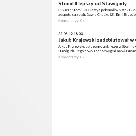
Stomil II lepszy od Stawigudy
Piłkarze Stomilu II Olsztyn pokonali w piątek GK
zespołu strzelali: Dawid Chabko (2), Emil Brzo
Komentarzy: 0 »
25.03.12 18:00
Jakub Krajewski zadebiutował w
Jakub Krajewski, były pomocnik rezerw Stomilu 
Stawiguda. Jego nowy zespół wygrał na własny
Komentarzy: 0 »