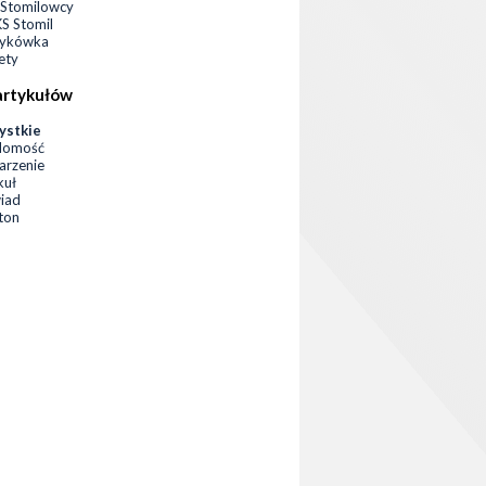
Stomilowcy
 Stomil
zykówka
ety
artykułów
ystkie
domość
rzenie
kuł
iad
eton