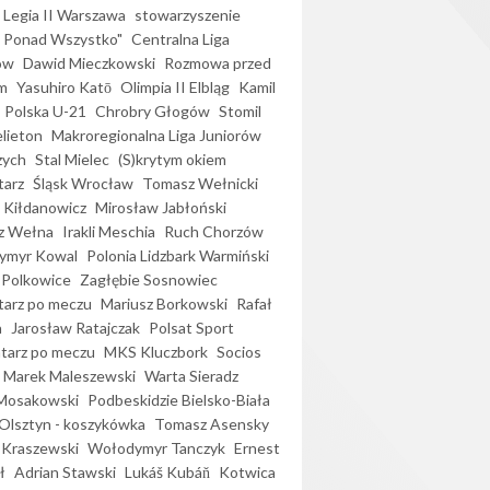
Legia II Warszawa
stowarzyszenie
l Ponad Wszystko"
Centralna Liga
ów
Dawid Mieczkowski
Rozmowa przed
m
Yasuhiro Katō
Olimpia II Elbląg
Kamil
Polska U-21
Chrobry Głogów
Stomil
elieton
Makroregionalna Liga Juniorów
zych
Stal Mielec
(S)krytym okiem
arz
Śląsk Wrocław
Tomasz Wełnicki
 Kiłdanowicz
Mirosław Jabłoński
z Wełna
Irakli Meschia
Ruch Chorzów
ymyr Kowal
Polonia Lidzbark Warmiński
 Polkowice
Zagłębie Sosnowiec
arz po meczu
Mariusz Borkowski
Rafał
a
Jarosław Ratajczak
Polsat Sport
arz po meczu
MKS Kluczbork
Socios
Marek Maleszewski
Warta Sieradz
Mosakowski
Podbeskidzie Bielsko-Biała
 Olsztyn - koszykówka
Tomasz Asensky
 Kraszewski
Wołodymyr Tanczyk
Ernest
ł
Adrian Stawski
Lukáš Kubáň
Kotwica