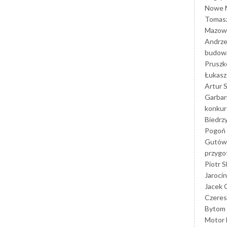
Nowe M
Tomasz
Mazowi
Andrze
budowa
Prusz
Łukasz 
Artur 
Garbar
konkur
Biedrz
Pogoń 
Gutów
przyg
Piotr S
Jarocin
Jacek 
Czeres
Bytom
Motor 