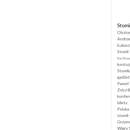
Stomi
Olszty
Andrze
Łukasz
Stomil 
Bartkow
kontuz
Stomil
gadżet
Paweł 
Znicz B
konfer
bilety
Polska
stomil-
Grzym
Wigry 