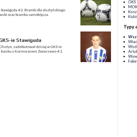
OKS 
MOKS
S Stawiguda 4:2. Bramki dla olsztyńskiego
Kos
zowski oraz bramka samobójcza.
Kobi
Typy 
Wsz
 GKS-ie Stawiguda
Wia
Wyda
Olsztyn, zadebiutował dzisiaj w GKS-ie
Arty
m boisku z Kormoranem Zwierzewo 4:1.
Wyw
Feli