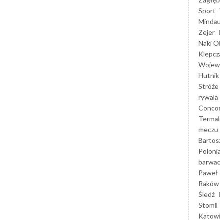
Sport
Mindau
Zejer
Naki O
Klepcz
Wojewó
Hutnik
Stróże
rywala
Concor
Termal
meczu
Bartos
Poloni
barwac
Paweł 
Raków
Śledź
Stomil 
Katow