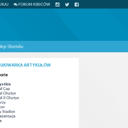
UKAJ
FORUM KIBICÓW
lep Stomilu
UKIWARKA ARTYKUŁÓW
orie
ystkie
il Cup
il Olsztyn
l II Olsztyn
orzy
ion
 Stadion
ezentacja
ce