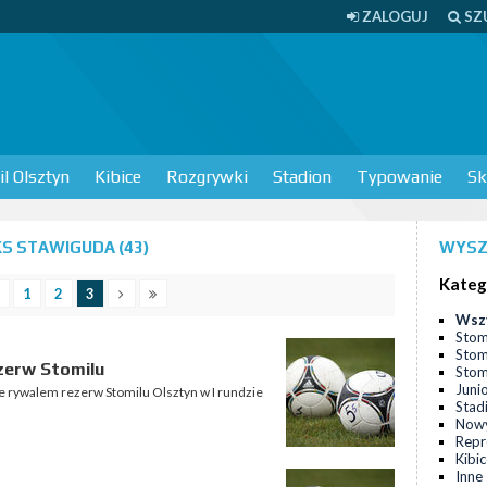
ZALOGUJ
SZ
l Olsztyn
Kibice
Rozgrywki
Stadion
Typowanie
Sk
S STAWIGUDA (43)
WYSZ
Kateg
1
2
3
Wsz
Stom
Stom
zerw Stomilu
Stomi
Juni
e rywalem rezerw Stomilu Olsztyn w I rundzie
Stad
Nowy
Repr
Kibi
Inne