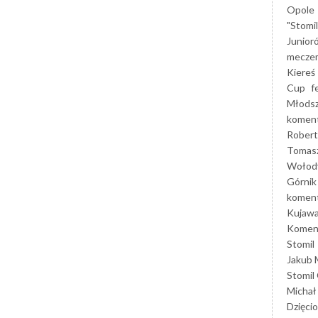
Opole
"Stomi
Junior
mecze
Kiereś
Cup
f
Młods
koment
Robert
Tomas
Wołod
Górnik
koment
Kujaw
Koment
Stomil
Jakub 
Stomil
Michał
Dzięcio