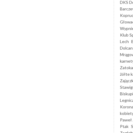
DKS Do
Barcz
Kopruc
Głowa
Wypni
Klub S
Lech
Dolcan
Mrągo
karnet
Zatoka
żółte k
Zającz
Stawig
Biskup
Legnic
Korona
kobiet
Paweł 
Ptak
Zagłęb