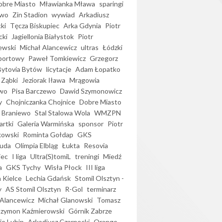
bre Miasto
Mławianka Mława
sparingi
ewo
Zin Stadion
wywiad
Arkadiusz
ki
Tęcza Biskupiec
Arka Gdynia
Piotr
cki
Jagiellonia Białystok
Piotr
ewski
Michał Alancewicz
ultras
Łódzki
portowy
Paweł Tomkiewicz
Grzegorz
Bytovia Bytów
licytacje
Adam Łopatko
 Ząbki
Jeziorak Iława
Mrągowia
wo
Pisa Barczewo
Dawid Szymonowicz
y
Chojniczanka Chojnice
Dobre Miasto
 Braniewo
Stal Stalowa Wola
WMZPN
artki
Galeria Warmińska
sponsor
Piotr
kowski
Rominta Gołdap
GKS
uda
Olimpia Elbląg
Łukta
Resovia
iec
I liga
Ultra(S)tomiL
treningi
Miedź
a
GKS Tychy
Wisła Płock
III liga
 Kielce
Lechia Gdańsk
Stomil Olsztyn -
y
AS Stomil Olsztyn
R-Gol
terminarz
Alancewicz
Michał Glanowski
Tomasz
Szymon Kaźmierowski
Górnik Zabrze
ie Lubin
Arkadiusz Czarnecki
Orange