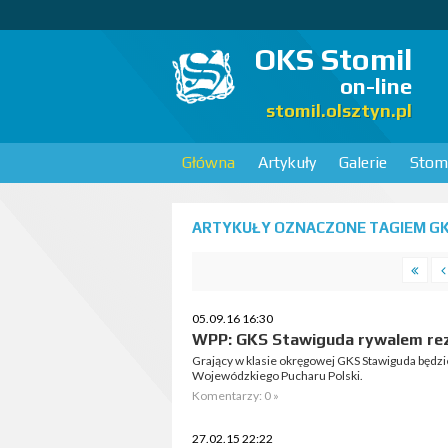
OKS Stomil
on-line
stomil.olsztyn.pl
Główna
Artykuły
Galerie
Stomi
ARTYKUŁY OZNACZONE TAGIEM GK
05.09.16 16:30
WPP: GKS Stawiguda rywalem re
Grający w klasie okręgowej GKS Stawiguda będzi
Wojewódzkiego Pucharu Polski.
Komentarzy: 0 »
27.02.15 22:22