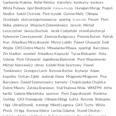
Garbarnia Kraków
Rafał Remisz
transfery
konkursy
konkurs
Wisła Puławy
Igor Biedrzycki
Huragan Morąg
Pogoń
Polonia Pasłęk
Siedlce
Sokół Ostróda
Piotr Łysiak
Gutów Mały
Olimpia
Grudziądz
obóz przygotowawczy
sparing
Pasym
Piotr
Erwin Sak
Skiba
plebiscyt
Wojciech Dziemidowicz
Jarocin
Michał
Leszczyński
Janusz Bucholc
Jacek Czałpiński
stomil.olsztyn.pl
Sylwester Czereszewski
Zawisza Bydgoszcz
Polonia Bytom
Patryk
Kun
Arkadiusz Mroczkowski
Motor Lublin
Paweł Głowacki
Emil
Wojda
DKS Dobre Miasto
Mławianka Mława
sparingi
Barczewo
Zin Stadion
wywiad
Arkadiusz Koprucki
Tęcza Biskupiec
Arka
Gdynia
Piotr Głowacki
Jagiellonia Białystok
Piotr Wypniewski
Michał Alancewicz
ultras
Łódzki Klub Sportowy
Paweł
Tomkiewicz
Grzegorz Lech
Bytovia Bytów
licytacje
Adam
Łopatko
Dolcan Ząbki
Jeziorak Iława
Mrągowia Mrągowo
Pisa
Barczewo
Dawid Szymonowicz
karnety
Chojniczanka Chojnice
Dobre Miasto
Zatoka Braniewo
Stal Stalowa Wola
WMZPN
żółte
kartki
Galeria Warmińska
sponsor
Piotr Zajączkowski
Rominta
Gołdap
GKS Stawiguda
Olimpia Elbląg
Łukta
Resovia
Biskupiec
I liga
Ultra(S)tomiL
treningi
Miedź Legnica
GKS Tychy
Wisła
Płock
III liga
Korona Kielce
Lechia Gdańsk
Stomil Olsztyn -