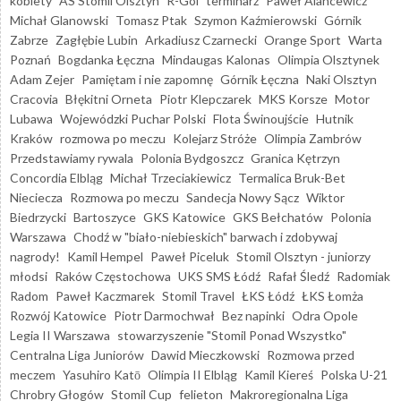
kobiety
AS Stomil Olsztyn
R-Gol
terminarz
Paweł Alancewicz
Michał Glanowski
Tomasz Ptak
Szymon Kaźmierowski
Górnik
Zabrze
Zagłębie Lubin
Arkadiusz Czarnecki
Orange Sport
Warta
Poznań
Bogdanka Łęczna
Mindaugas Kalonas
Olimpia Olsztynek
Adam Zejer
Pamiętam i nie zapomnę
Górnik Łęczna
Naki Olsztyn
Cracovia
Błękitni Orneta
Piotr Klepczarek
MKS Korsze
Motor
Lubawa
Wojewódzki Puchar Polski
Flota Świnoujście
Hutnik
Kraków
rozmowa po meczu
Kolejarz Stróże
Olimpia Zambrów
Przedstawiamy rywala
Polonia Bydgoszcz
Granica Kętrzyn
Concordia Elbląg
Michał Trzeciakiewicz
Termalica Bruk-Bet
Nieciecza
Rozmowa po meczu
Sandecja Nowy Sącz
Wiktor
Biedrzycki
Bartoszyce
GKS Katowice
GKS Bełchatów
Polonia
Warszawa
Chodź w "biało-niebieskich" barwach i zdobywaj
nagrody!
Kamil Hempel
Paweł Piceluk
Stomil Olsztyn - juniorzy
młodsi
Raków Częstochowa
UKS SMS Łódź
Rafał Śledź
Radomiak
Radom
Paweł Kaczmarek
Stomil Travel
ŁKS Łódź
ŁKS Łomża
Rozwój Katowice
Piotr Darmochwał
Bez napinki
Odra Opole
Legia II Warszawa
stowarzyszenie "Stomil Ponad Wszystko"
Centralna Liga Juniorów
Dawid Mieczkowski
Rozmowa przed
meczem
Yasuhiro Katō
Olimpia II Elbląg
Kamil Kiereś
Polska U-21
Chrobry Głogów
Stomil Cup
felieton
Makroregionalna Liga