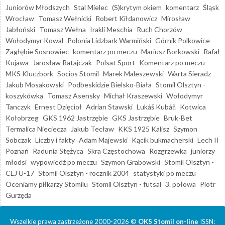
Juniorów Młodszych
Stal Mielec
(S)krytym okiem
komentarz
Śląsk
Wrocław
Tomasz Wełnicki
Robert Kiłdanowicz
Mirosław
Jabłoński
Tomasz Wełna
Irakli Meschia
Ruch Chorzów
Wołodymyr Kowal
Polonia Lidzbark Warmiński
Górnik Polkowice
Zagłębie Sosnowiec
komentarz po meczu
Mariusz Borkowski
Rafał
Kujawa
Jarosław Ratajczak
Polsat Sport
Komentarz po meczu
MKS Kluczbork
Socios Stomil
Marek Maleszewski
Warta Sieradz
Jakub Mosakowski
Podbeskidzie Bielsko-Biała
Stomil Olsztyn -
koszykówka
Tomasz Asensky
Michał Kraszewski
Wołodymyr
Tanczyk
Ernest Dzięcioł
Adrian Stawski
Lukáš Kubáň
Kotwica
Kołobrzeg
GKS 1962 Jastrzębie
GKS Jastrzębie
Bruk-Bet
Termalica Nieciecza
Jakub Tecław
KKS 1925 Kalisz
Szymon
Sobczak
Liczby i fakty
Adam Majewski
Kącik bukmacherski
Lech II
Poznań
Radunia Stężyca
Skra Częstochowa
Rozgrzewka
juniorzy
młodsi
wypowiedź po meczu
Szymon Grabowski
Stomil Olsztyn -
CLJ U-17
Stomil Olsztyn - rocznik 2004
statystyki po meczu
Oceniamy piłkarzy Stomilu
Stomil Olsztyn - futsal
3. połowa
Piotr
Gurzęda
Wszelkie prawa zastrzeżone 2000-2026 ©
OKS Stomil on-line
ISSN: