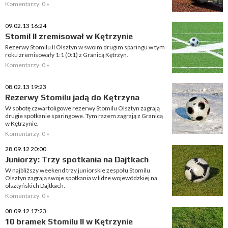
Komentarzy: 0 »
09.02.13 16:24
Stomil II zremisował w Kętrzynie
Rezerwy Stomilu II Olsztyn w swoim drugim sparingu w tym
roku zremisowały 1:1 (0:1) z Granicą Kętrzyn.
Komentarzy: 0 »
08.02.13 19:23
Rezerwy Stomilu jadą do Kętrzyna
W sobotę czwartoligowe rezerwy Stomilu Olsztyn zagrają
drugie spotkanie sparingowe. Tym razem zagrają z Granicą
w Kętrzynie.
Komentarzy: 0 »
28.09.12 20:00
Juniorzy: Trzy spotkania na Dajtkach
W najbliższy weekend trzy juniorskie zespołu Stomilu
Olsztyn zagrają swoje spotkania w lidze wojewódzkiej na
olsztyńskich Dajtkach.
Komentarzy: 0 »
08.09.12 17:23
10 bramek Stomilu II w Kętrzynie