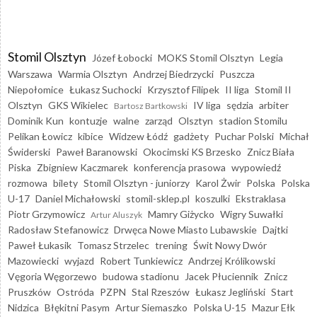
Stomil Olsztyn
Józef Łobocki
MOKS Stomil Olsztyn
Legia
Warszawa
Warmia Olsztyn
Andrzej Biedrzycki
Puszcza
Niepołomice
Łukasz Suchocki
Krzysztof Filipek
II liga
Stomil II
Olsztyn
GKS Wikielec
IV liga
sędzia
arbiter
Bartosz Bartkowski
Dominik Kun
kontuzje
walne
zarząd
Olsztyn
stadion Stomilu
Pelikan Łowicz
kibice
Widzew Łódź
gadżety
Puchar Polski
Michał
Świderski
Paweł Baranowski
Okocimski KS Brzesko
Znicz Biała
Piska
Zbigniew Kaczmarek
konferencja prasowa
wypowiedź
rozmowa
bilety
Stomil Olsztyn - juniorzy
Karol Żwir
Polska
Polska
U-17
Daniel Michałowski
stomil-sklep.pl
koszulki
Ekstraklasa
Piotr Grzymowicz
Mamry Giżycko
Wigry Suwałki
Artur Aluszyk
Radosław Stefanowicz
Drwęca Nowe Miasto Lubawskie
Dajtki
Paweł Łukasik
Tomasz Strzelec
trening
Świt Nowy Dwór
Mazowiecki
wyjazd
Robert Tunkiewicz
Andrzej Królikowski
Vęgoria Węgorzewo
budowa stadionu
Jacek Płuciennik
Znicz
Pruszków
Ostróda
PZPN
Stal Rzeszów
Łukasz Jegliński
Start
Nidzica
Błękitni Pasym
Artur Siemaszko
Polska U-15
Mazur Ełk