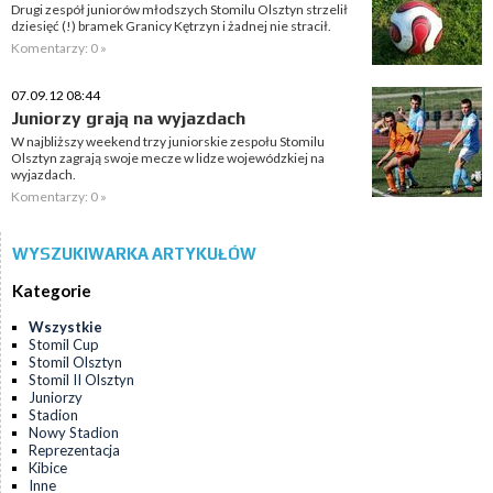
Drugi zespół juniorów młodszych Stomilu Olsztyn strzelił
dziesięć (!) bramek Granicy Kętrzyn i żadnej nie stracił.
Komentarzy: 0 »
07.09.12 08:44
Juniorzy grają na wyjazdach
W najbliższy weekend trzy juniorskie zespołu Stomilu
Olsztyn zagrają swoje mecze w lidze wojewódzkiej na
wyjazdach.
Komentarzy: 0 »
WYSZUKIWARKA ARTYKUŁÓW
Kategorie
Wszystkie
Stomil Cup
Stomil Olsztyn
Stomil II Olsztyn
Juniorzy
Stadion
Nowy Stadion
Reprezentacja
Kibice
Inne