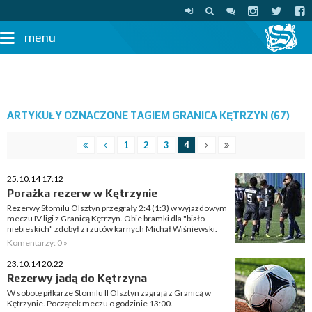
menu
ARTYKUŁY OZNACZONE TAGIEM GRANICA KĘTRZYN (67)
1
2
3
4
25.10.14 17:12
Porażka rezerw w Kętrzynie
Rezerwy Stomilu Olsztyn przegrały 2:4 (1:3) w wyjazdowym
meczu IV ligi z Granicą Kętrzyn. Obie bramki dla "biało-
niebieskich" zdobył z rzutów karnych Michał Wiśniewski.
Komentarzy: 0 »
23.10.14 20:22
Rezerwy jadą do Kętrzyna
W sobotę piłkarze Stomilu II Olsztyn zagrają z Granicą w
Kętrzynie. Początek meczu o godzinie 13:00.