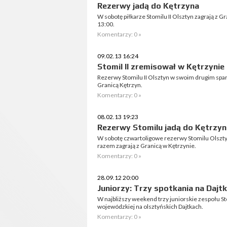
Rezerwy jadą do Kętrzyna
W sobotę piłkarze Stomilu II Olsztyn zagrają z 
13:00.
Komentarzy: 0 »
09.02.13 16:24
Stomil II zremisował w Kętrzynie
Rezerwy Stomilu II Olsztyn w swoim drugim spar
Granicą Kętrzyn.
Komentarzy: 0 »
08.02.13 19:23
Rezerwy Stomilu jadą do Kętrzyn
W sobotę czwartoligowe rezerwy Stomilu Olszty
razem zagrają z Granicą w Kętrzynie.
Komentarzy: 0 »
28.09.12 20:00
Juniorzy: Trzy spotkania na Dajt
W najbliższy weekend trzy juniorskie zespołu St
wojewódzkiej na olsztyńskich Dajtkach.
Komentarzy: 0 »