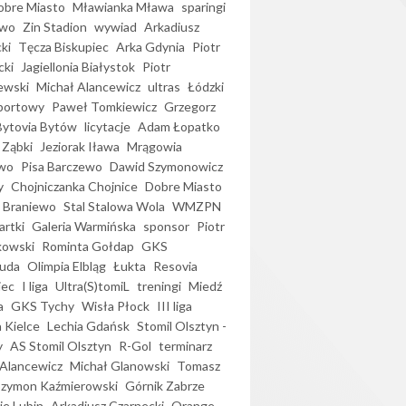
bre Miasto
Mławianka Mława
sparingi
ewo
Zin Stadion
wywiad
Arkadiusz
ki
Tęcza Biskupiec
Arka Gdynia
Piotr
cki
Jagiellonia Białystok
Piotr
ewski
Michał Alancewicz
ultras
Łódzki
portowy
Paweł Tomkiewicz
Grzegorz
Bytovia Bytów
licytacje
Adam Łopatko
 Ząbki
Jeziorak Iława
Mrągowia
wo
Pisa Barczewo
Dawid Szymonowicz
y
Chojniczanka Chojnice
Dobre Miasto
 Braniewo
Stal Stalowa Wola
WMZPN
artki
Galeria Warmińska
sponsor
Piotr
kowski
Rominta Gołdap
GKS
uda
Olimpia Elbląg
Łukta
Resovia
iec
I liga
Ultra(S)tomiL
treningi
Miedź
a
GKS Tychy
Wisła Płock
III liga
 Kielce
Lechia Gdańsk
Stomil Olsztyn -
y
AS Stomil Olsztyn
R-Gol
terminarz
Alancewicz
Michał Glanowski
Tomasz
Szymon Kaźmierowski
Górnik Zabrze
ie Lubin
Arkadiusz Czarnecki
Orange