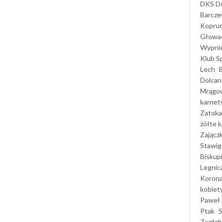
DKS Do
Barcz
Kopruc
Głowa
Wypni
Klub S
Lech
Dolcan
Mrągo
karnet
Zatoka
żółte k
Zającz
Stawig
Biskup
Legnic
Korona
kobiet
Paweł 
Ptak
Zagłęb