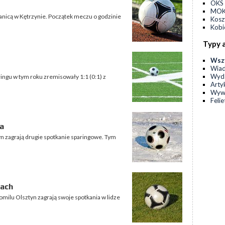
OKS 
MOKS
Granicą w Kętrzynie. Początek meczu o godzinie
Kos
Kobi
Typy 
Wsz
Wia
Wyda
ingu w tym roku zremisowały 1:1 (0:1) z
Arty
Wyw
Feli
a
n zagrają drugie spotkanie sparingowe. Tym
kach
omilu Olsztyn zagrają swoje spotkania w lidze