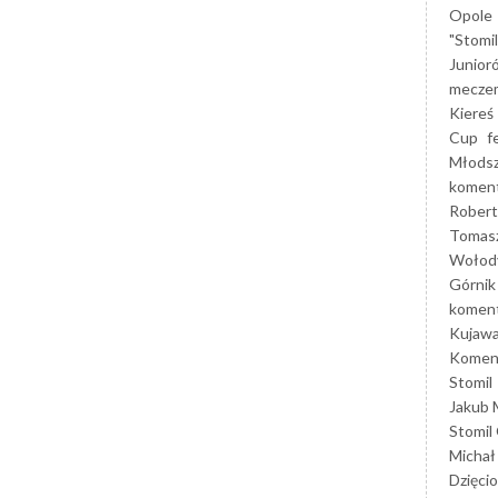
Opole
"Stomi
Junior
mecze
Kiereś
Cup
f
Młods
koment
Robert
Tomas
Wołod
Górnik
koment
Kujaw
Koment
Stomil
Jakub 
Stomil
Michał
Dzięcio