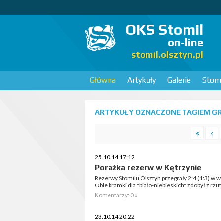
OKS Stomil
on-line
stomil.olsztyn.pl
Główna
Artykuły
Galerie
Stomi
ARTYKUŁY OZNACZONE TAGIEM GRA
25.10.14 17:12
Porażka rezerw w Kętrzynie
Rezerwy Stomilu Olsztyn przegrały 2:4 (1:3) w w
Obie bramki dla "biało-niebieskich" zdobył z rz
Komentarzy: 0 »
23.10.14 20:22