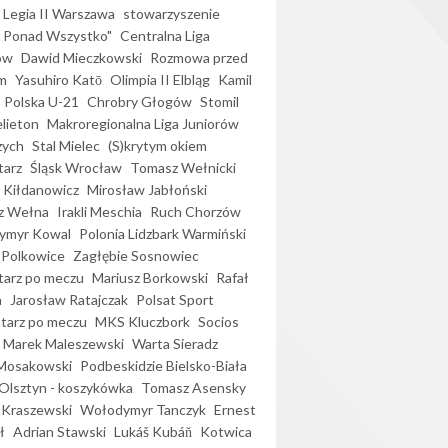
Legia II Warszawa
stowarzyszenie
l Ponad Wszystko"
Centralna Liga
ów
Dawid Mieczkowski
Rozmowa przed
m
Yasuhiro Katō
Olimpia II Elbląg
Kamil
Polska U-21
Chrobry Głogów
Stomil
elieton
Makroregionalna Liga Juniorów
zych
Stal Mielec
(S)krytym okiem
arz
Śląsk Wrocław
Tomasz Wełnicki
 Kiłdanowicz
Mirosław Jabłoński
z Wełna
Irakli Meschia
Ruch Chorzów
ymyr Kowal
Polonia Lidzbark Warmiński
 Polkowice
Zagłębie Sosnowiec
arz po meczu
Mariusz Borkowski
Rafał
a
Jarosław Ratajczak
Polsat Sport
arz po meczu
MKS Kluczbork
Socios
Marek Maleszewski
Warta Sieradz
Mosakowski
Podbeskidzie Bielsko-Biała
 Olsztyn - koszykówka
Tomasz Asensky
 Kraszewski
Wołodymyr Tanczyk
Ernest
ł
Adrian Stawski
Lukáš Kubáň
Kotwica