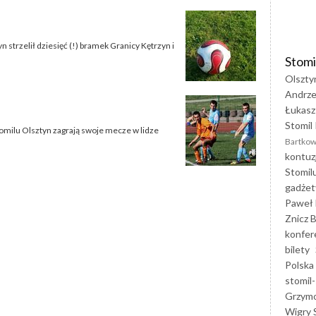
 strzelił dziesięć (!) bramek Granicy Kętrzyn i
Stomi
Olszty
Andrze
Łukasz
Stomil 
tomilu Olsztyn zagrają swoje mecze w lidze
Bartkow
kontuz
Stomil
gadżet
Paweł 
Znicz B
konfer
bilety
Polska
stomil-
Grzym
Wigry 