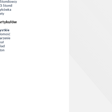
Stomilowcy
 Stomil
zykówka
ety
artykułów
ystkie
domość
rzenie
kuł
iad
eton