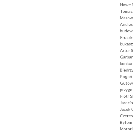
Nowe M
Tomasz
Mazowi
Andrze
budowa
Prusz
Łukasz 
Artur 
Garbar
konkur
Biedrz
Pogoń 
Gutów
przyg
Piotr S
Jarocin
Jacek 
Czeres
Bytom
Motor 