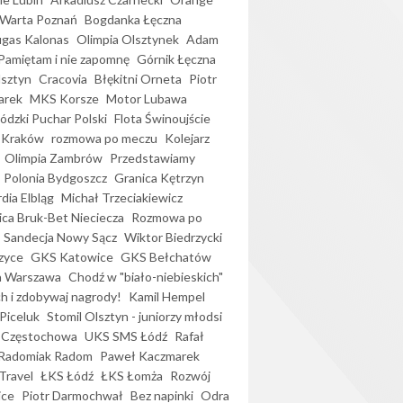
Warta Poznań
Bogdanka Łęczna
gas Kalonas
Olimpia Olsztynek
Adam
Pamiętam i nie zapomnę
Górnik Łęczna
lsztyn
Cracovia
Błękitni Orneta
Piotr
arek
MKS Korsze
Motor Lubawa
dzki Puchar Polski
Flota Świnoujście
 Kraków
rozmowa po meczu
Kolejarz
Olimpia Zambrów
Przedstawiamy
Polonia Bydgoszcz
Granica Kętrzyn
dia Elbląg
Michał Trzeciakiewicz
ica Bruk-Bet Nieciecza
Rozmowa po
Sandecja Nowy Sącz
Wiktor Biedrzycki
zyce
GKS Katowice
GKS Bełchatów
a Warszawa
Chodź w "biało-niebieskich"
h i zdobywaj nagrody!
Kamil Hempel
Piceluk
Stomil Olsztyn - juniorzy młodsi
 Częstochowa
UKS SMS Łódź
Rafał
Radomiak Radom
Paweł Kaczmarek
Travel
ŁKS Łódź
ŁKS Łomża
Rozwój
ice
Piotr Darmochwał
Bez napinki
Odra