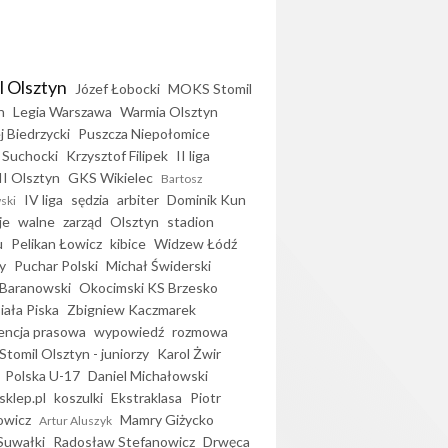
l Olsztyn
Józef Łobocki
MOKS Stomil
n
Legia Warszawa
Warmia Olsztyn
j Biedrzycki
Puszcza Niepołomice
 Suchocki
Krzysztof Filipek
II liga
II Olsztyn
GKS Wikielec
Bartosz
IV liga
sędzia
arbiter
Dominik Kun
ski
je
walne
zarząd
Olsztyn
stadion
u
Pelikan Łowicz
kibice
Widzew Łódź
y
Puchar Polski
Michał Świderski
Baranowski
Okocimski KS Brzesko
iała Piska
Zbigniew Kaczmarek
encja prasowa
wypowiedź
rozmowa
Stomil Olsztyn - juniorzy
Karol Żwir
Polska U-17
Daniel Michałowski
sklep.pl
koszulki
Ekstraklasa
Piotr
owicz
Mamry Giżycko
Artur Aluszyk
Suwałki
Radosław Stefanowicz
Drwęca