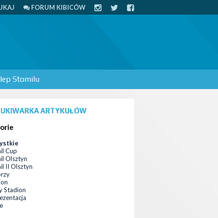
UKAJ
FORUM KIBICÓW
lep Stomilu
UKIWARKA ARTYKUŁÓW
orie
ystkie
il Cup
il Olsztyn
l II Olsztyn
orzy
ion
 Stadion
ezentacja
ce