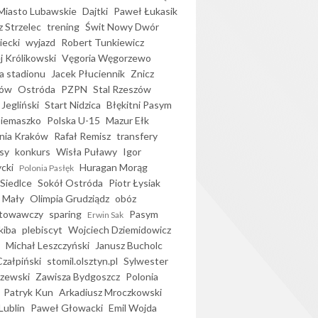
iasto Lubawskie
Dajtki
Paweł Łukasik
 Strzelec
trening
Świt Nowy Dwór
ecki
wyjazd
Robert Tunkiewicz
j Królikowski
Vęgoria Węgorzewo
 stadionu
Jacek Płuciennik
Znicz
ków
Ostróda
PZPN
Stal Rzeszów
Jegliński
Start Nidzica
Błękitni Pasym
Siemaszko
Polska U-15
Mazur Ełk
nia Kraków
Rafał Remisz
transfery
sy
konkurs
Wisła Puławy
Igor
ycki
Huragan Morąg
Polonia Pasłęk
Siedlce
Sokół Ostróda
Piotr Łysiak
 Mały
Olimpia Grudziądz
obóz
otowawczy
sparing
Pasym
Erwin Sak
kiba
plebiscyt
Wojciech Dziemidowicz
Michał Leszczyński
Janusz Bucholc
Czałpiński
stomil.olsztyn.pl
Sylwester
zewski
Zawisza Bydgoszcz
Polonia
Patryk Kun
Arkadiusz Mroczkowski
Lublin
Paweł Głowacki
Emil Wojda