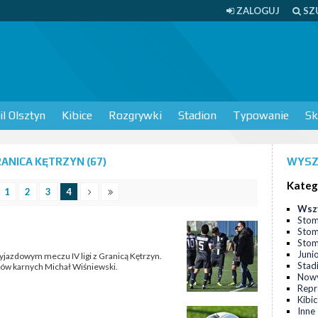
ZALOGUJ
SZ
l Olsztyn
Kibice
Rozgrywki
Stadion
Typowanie
Sk
NICA KĘTRZYN (67)
WYSZ
Kateg
1
2
3
4
Wsz
Stom
Stom
Stomi
Juni
yjazdowym meczu IV ligi z Granicą Kętrzyn.
Stad
utów karnych Michał Wiśniewski.
Nowy
Repr
Kibi
Inne