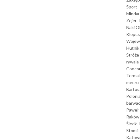
Sport
Mindau
Zejer
Naki O
Klepcz
Wojewó
Hutnik
Stróże
rywala
Concor
Termal
meczu
Bartos
Poloni
barwac
Paweł 
Raków
Śledź
Stomil 
Katow