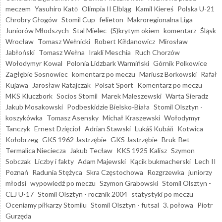
meczem
Yasuhiro Katō
Olimpia II Elbląg
Kamil Kiereś
Polska U-21
Chrobry Głogów
Stomil Cup
felieton
Makroregionalna Liga
Juniorów Młodszych
Stal Mielec
(S)krytym okiem
komentarz
Śląsk
Wrocław
Tomasz Wełnicki
Robert Kiłdanowicz
Mirosław
Jabłoński
Tomasz Wełna
Irakli Meschia
Ruch Chorzów
Wołodymyr Kowal
Polonia Lidzbark Warmiński
Górnik Polkowice
Zagłębie Sosnowiec
komentarz po meczu
Mariusz Borkowski
Rafał
Kujawa
Jarosław Ratajczak
Polsat Sport
Komentarz po meczu
MKS Kluczbork
Socios Stomil
Marek Maleszewski
Warta Sieradz
Jakub Mosakowski
Podbeskidzie Bielsko-Biała
Stomil Olsztyn -
koszykówka
Tomasz Asensky
Michał Kraszewski
Wołodymyr
Tanczyk
Ernest Dzięcioł
Adrian Stawski
Lukáš Kubáň
Kotwica
Kołobrzeg
GKS 1962 Jastrzębie
GKS Jastrzębie
Bruk-Bet
Termalica Nieciecza
Jakub Tecław
KKS 1925 Kalisz
Szymon
Sobczak
Liczby i fakty
Adam Majewski
Kącik bukmacherski
Lech II
Poznań
Radunia Stężyca
Skra Częstochowa
Rozgrzewka
juniorzy
młodsi
wypowiedź po meczu
Szymon Grabowski
Stomil Olsztyn -
CLJ U-17
Stomil Olsztyn - rocznik 2004
statystyki po meczu
Oceniamy piłkarzy Stomilu
Stomil Olsztyn - futsal
3. połowa
Piotr
Gurzęda