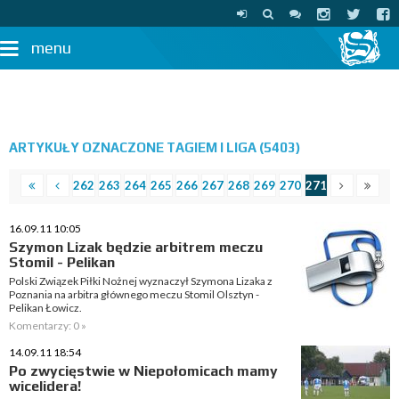
menu
ARTYKUŁY OZNACZONE TAGIEM I LIGA (5403)
262
263
264
265
266
267
268
269
270
271
16.09.11 10:05
Szymon Lizak będzie arbitrem meczu
Stomil - Pelikan
Polski Związek Piłki Nożnej wyznaczył Szymona Lizaka z
Poznania na arbitra głównego meczu Stomil Olsztyn -
Pelikan Łowicz.
Komentarzy: 0 »
14.09.11 18:54
Po zwycięstwie w Niepołomicach mamy
wicelidera!