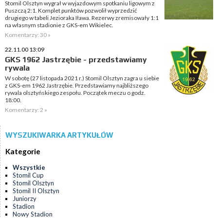
Stomil Olsztyn wygrał w wyjazdowym spotkaniu ligowym z
Puszczą 2:1. Komplet punktów pozwolił wyprzedzić
drugiego w tabeli Jezioraka Iława. Rezerwy zremisowały 1:1
na własnym stadionie z GKS-em Wikielec.
Komentarzy: 30 »
22.11.00 13:09
GKS 1962 Jastrzębie - przedstawiamy
rywala
W sobotę (27 listopada 2021 r.) Stomil Olsztyn zagra u siebie
z GKS-em 1962 Jastrzębie. Przedstawiamy najbliższego
rywala olsztyńskiego zespołu. Początek meczu o godz.
18:00.
Komentarzy: 2 »
WYSZUKIWARKA ARTYKUŁÓW
Kategorie
Wszystkie
Stomil Cup
Stomil Olsztyn
Stomil II Olsztyn
Juniorzy
Stadion
Nowy Stadion