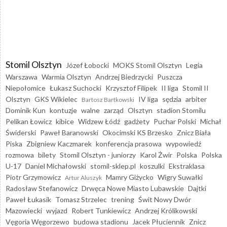
Stomil Olsztyn
Józef Łobocki
MOKS Stomil Olsztyn
Legia
Warszawa
Warmia Olsztyn
Andrzej Biedrzycki
Puszcza
Niepołomice
Łukasz Suchocki
Krzysztof Filipek
II liga
Stomil II
Olsztyn
GKS Wikielec
IV liga
sędzia
arbiter
Bartosz Bartkowski
Dominik Kun
kontuzje
walne
zarząd
Olsztyn
stadion Stomilu
Pelikan Łowicz
kibice
Widzew Łódź
gadżety
Puchar Polski
Michał
Świderski
Paweł Baranowski
Okocimski KS Brzesko
Znicz Biała
Piska
Zbigniew Kaczmarek
konferencja prasowa
wypowiedź
rozmowa
bilety
Stomil Olsztyn - juniorzy
Karol Żwir
Polska
Polska
U-17
Daniel Michałowski
stomil-sklep.pl
koszulki
Ekstraklasa
Piotr Grzymowicz
Mamry Giżycko
Wigry Suwałki
Artur Aluszyk
Radosław Stefanowicz
Drwęca Nowe Miasto Lubawskie
Dajtki
Paweł Łukasik
Tomasz Strzelec
trening
Świt Nowy Dwór
Mazowiecki
wyjazd
Robert Tunkiewicz
Andrzej Królikowski
Vęgoria Węgorzewo
budowa stadionu
Jacek Płuciennik
Znicz