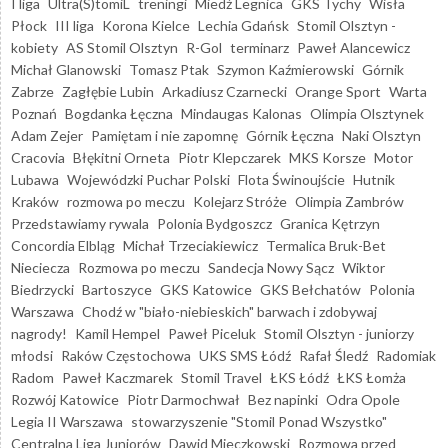
I liga
Ultra(S)tomiL
treningi
Miedź Legnica
GKS Tychy
Wisła
Płock
III liga
Korona Kielce
Lechia Gdańsk
Stomil Olsztyn -
kobiety
AS Stomil Olsztyn
R-Gol
terminarz
Paweł Alancewicz
Michał Glanowski
Tomasz Ptak
Szymon Kaźmierowski
Górnik
Zabrze
Zagłębie Lubin
Arkadiusz Czarnecki
Orange Sport
Warta
Poznań
Bogdanka Łęczna
Mindaugas Kalonas
Olimpia Olsztynek
Adam Zejer
Pamiętam i nie zapomnę
Górnik Łęczna
Naki Olsztyn
Cracovia
Błękitni Orneta
Piotr Klepczarek
MKS Korsze
Motor
Lubawa
Wojewódzki Puchar Polski
Flota Świnoujście
Hutnik
Kraków
rozmowa po meczu
Kolejarz Stróże
Olimpia Zambrów
Przedstawiamy rywala
Polonia Bydgoszcz
Granica Kętrzyn
Concordia Elbląg
Michał Trzeciakiewicz
Termalica Bruk-Bet
Nieciecza
Rozmowa po meczu
Sandecja Nowy Sącz
Wiktor
Biedrzycki
Bartoszyce
GKS Katowice
GKS Bełchatów
Polonia
Warszawa
Chodź w "biało-niebieskich" barwach i zdobywaj
nagrody!
Kamil Hempel
Paweł Piceluk
Stomil Olsztyn - juniorzy
młodsi
Raków Częstochowa
UKS SMS Łódź
Rafał Śledź
Radomiak
Radom
Paweł Kaczmarek
Stomil Travel
ŁKS Łódź
ŁKS Łomża
Rozwój Katowice
Piotr Darmochwał
Bez napinki
Odra Opole
Legia II Warszawa
stowarzyszenie "Stomil Ponad Wszystko"
Centralna Liga Juniorów
Dawid Mieczkowski
Rozmowa przed