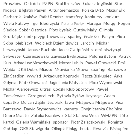
Pruszków
Ostróda
PZPN
Stal Rzeszów
Łukasz Jegliński
Start
Nidzica
Błękitni Pasym
Artur Siemaszko
Polska U-15
Mazur Ełk
Garbarnia Kraków
Rafał Remisz
transfery
konkursy
konkurs
Wisła Puławy
Igor Biedrzycki
Huragan Morąg
Pogoń
Polonia Pasłęk
Siedlce
Sokół Ostróda
Piotr Łysiak
Gutów Mały
Olimpia
Grudziądz
obóz przygotowawczy
sparing
Pasym
Piotr
Erwin Sak
Skiba
plebiscyt
Wojciech Dziemidowicz
Jarocin
Michał
Leszczyński
Janusz Bucholc
Jacek Czałpiński
stomil.olsztyn.pl
Sylwester Czereszewski
Zawisza Bydgoszcz
Polonia Bytom
Patryk
Kun
Arkadiusz Mroczkowski
Motor Lublin
Paweł Głowacki
Emil
Wojda
DKS Dobre Miasto
Mławianka Mława
sparingi
Barczewo
Zin Stadion
wywiad
Arkadiusz Koprucki
Tęcza Biskupiec
Arka
Gdynia
Piotr Głowacki
Jagiellonia Białystok
Piotr Wypniewski
Michał Alancewicz
ultras
Łódzki Klub Sportowy
Paweł
Tomkiewicz
Grzegorz Lech
Bytovia Bytów
licytacje
Adam
Łopatko
Dolcan Ząbki
Jeziorak Iława
Mrągowia Mrągowo
Pisa
Barczewo
Dawid Szymonowicz
karnety
Chojniczanka Chojnice
Dobre Miasto
Zatoka Braniewo
Stal Stalowa Wola
WMZPN
żółte
kartki
Galeria Warmińska
sponsor
Piotr Zajączkowski
Rominta
Gołdap
GKS Stawiguda
Olimpia Elbląg
Łukta
Resovia
Biskupiec