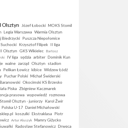
l Olsztyn
Józef Łobocki
MOKS Stomil
n
Legia Warszawa
Warmia Olsztyn
j Biedrzycki
Puszcza Niepołomice
 Suchocki
Krzysztof Filipek
II liga
II Olsztyn
GKS Wikielec
Bartosz
IV liga
sędzia
arbiter
Dominik Kun
ski
je
walne
zarząd
Olsztyn
stadion
u
Pelikan Łowicz
kibice
Widzew Łódź
y
Puchar Polski
Michał Świderski
Baranowski
Okocimski KS Brzesko
iała Piska
Zbigniew Kaczmarek
encja prasowa
wypowiedź
rozmowa
Stomil Olsztyn - juniorzy
Karol Żwir
Polska U-17
Daniel Michałowski
sklep.pl
koszulki
Ekstraklasa
Piotr
owicz
Mamry Giżycko
Artur Aluszyk
Suwałki
Radosław Stefanowicz
Drwęca