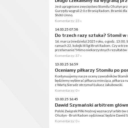
Długo czekaliśmy na wygraną przy
Jest upragnione zwycięstwo Stomilu Olsztyn prz
Gurzędy wygrali 2:0 z Bronią Radom. Bramki dla o
Shōtō Unno.
Komentarzy: 23 »
14.03.25 07:58
Do trzech razy sztuka? Stomil w 
16. marca (niedziela) 2025 roku, o godz. 13:00,
ramach 22. kolejki III ligi Broń Radom. Czy w tr
przełamanie? Mimo niekorzystnych rezultató
Komentarzy: 37 »
13.03.25 16:59
Oceniamy piłkarzy Stomilu po por
Kontynuujemy nasze oceny zawodników Stomilu
będziemy wybierać piłkarza miesiąca, piłkarza r
z Wartą Sieradz otrzymał Łukasz Jakubowski.
Komentarzy: 0 »
13.03.25 16:45
Dawid Szymański arbitrem głów
Polski Związek Piłki Nożnej wyznaczył arbitrów d
Olsztyn - Broń Radom sędziować będzie Dawid 
Komentarzy: 0 »