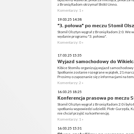
z Bronią Radom otrzymał Shōtō Unno.
Komentarzy: 1 »
19.03.25 14:38
"3. połowa" po meczu Stomil Ols
Stomil Olsztyn wygrał z Bronią Radom 2:0. We w
wydanie programu "3. połowa".
Komentarzy: 0 »
17.03.25 15:35
Wyjazd samochodowy do Wikielc
Kibice Stomilu organizują wyjazd samochodowy 
Spotkanie zostanie rozegrane w piątek, 21 marca
Prosimy o zapoznanie się z informacjami na tem
Komentarzy: 2 »
16.03.25 18:25
Konferencja prasowa po meczu St
Stomil Olsztyn wygrał z Bronią Radom 2:0 i było
spotkaniu wypowiedzi udzielili: Piotr Gurzęda, K
nie chciał przyjść na konferencję.
Komentarzy: 1 »
16.03.25 15:31