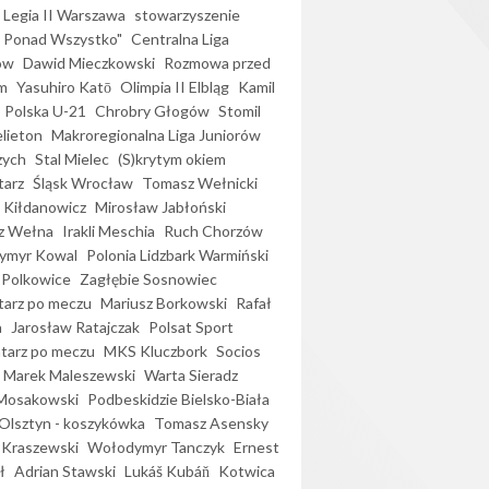
Legia II Warszawa
stowarzyszenie
l Ponad Wszystko"
Centralna Liga
ów
Dawid Mieczkowski
Rozmowa przed
m
Yasuhiro Katō
Olimpia II Elbląg
Kamil
Polska U-21
Chrobry Głogów
Stomil
elieton
Makroregionalna Liga Juniorów
zych
Stal Mielec
(S)krytym okiem
arz
Śląsk Wrocław
Tomasz Wełnicki
 Kiłdanowicz
Mirosław Jabłoński
z Wełna
Irakli Meschia
Ruch Chorzów
ymyr Kowal
Polonia Lidzbark Warmiński
 Polkowice
Zagłębie Sosnowiec
arz po meczu
Mariusz Borkowski
Rafał
a
Jarosław Ratajczak
Polsat Sport
arz po meczu
MKS Kluczbork
Socios
Marek Maleszewski
Warta Sieradz
Mosakowski
Podbeskidzie Bielsko-Biała
 Olsztyn - koszykówka
Tomasz Asensky
 Kraszewski
Wołodymyr Tanczyk
Ernest
ł
Adrian Stawski
Lukáš Kubáň
Kotwica