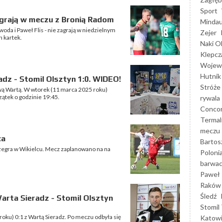
Sport
agrają w meczu z Bronią Radom
Mindau
da i Paweł Flis - nie zagrają w niedzielnym
Zejer
 kartek.
Naki O
Klepcz
Wojewó
Hutnik
dz - Stomil Olsztyn 1:0. WIDEO!
Stróże
ową Wartą. W wtorek (11 marca 2025 roku)
ątek o godzinie 19:45.
rywala
Concor
Termal
meczu
ca
Bartos
zegra w Wikielcu. Mecz zaplanowano na na
Poloni
barwac
Paweł 
Raków
Śledź
rta Sieradz - Stomil Olsztyn
Stomil 
roku) 0:1 z Wartą Sieradz. Po meczu odbyła się
Katow