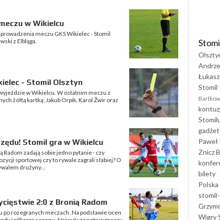
 meczu w Wikielcu
do prowadzenia meczu GKS Wikielec - Stomil
Stomi
wski z Elbląga.
Olszty
Andrze
Łukasz
ielec - Stomil Olsztyn
Stomil 
a wyjeździe w Wikielcu. W ostatnim meczu z
Bartkow
ch żółtą kartką: Jakub Orpik, Karol Żwir oraz
kontuz
Stomil
gadżet
Paweł 
zędu! Stomil gra w Wikielcu
Znicz B
ą Radom zadają sobie jedno pytanie - czy
ycji sportowej czy to rywale zagrali słabiej? O
konfer
ywalem drużyny...
bilety
Polska
stomil-
ycięstwie 2:0 z Bronią Radom
Grzym
 po rozegranych meczach. Na podstawie ocen
Wigry 
undy i piłkarza sezonu. Najwyższą notę w meczu