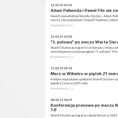
12.03.25 20:26
Adam Paliwoda i Paweł Flis nie z
Dwóch zawodników Stomilu Olsztyn - Adam Paliwo
meczu z Bronią Radom. Powód? Nadmiar żółtych
Komentarzy: 0 »
12.03.25 10:30
"3. połowa" po meczu Warta Siera
Stomil Olsztyn przegrał 0:1 w Sieradz z miejsc
wyemitujemy na żywo program "3. połowa". Pocz
Komentarzy: 2 »
11.03.25 09:14
Mecz w Wikielcu w piątek 21 mar
Kolejne wyjazdowe spotkanie Stomil Olsztyn ro
piątek 21 marca 2025 roku.
Komentarzy: 2 »
08.03.25 18:29
Konferencja prasowa po meczu Wa
1:0
Stomil Olsztyn przegrał w sobotę (8 marca 2025 