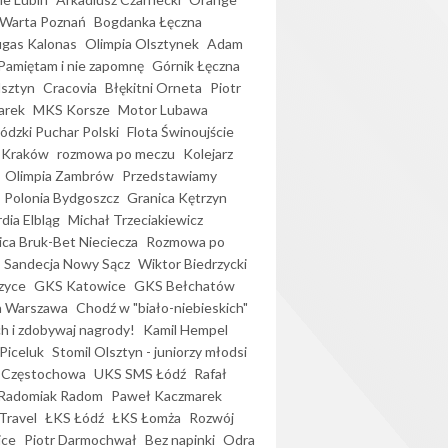
Warta Poznań
Bogdanka Łęczna
gas Kalonas
Olimpia Olsztynek
Adam
Pamiętam i nie zapomnę
Górnik Łęczna
lsztyn
Cracovia
Błękitni Orneta
Piotr
arek
MKS Korsze
Motor Lubawa
dzki Puchar Polski
Flota Świnoujście
 Kraków
rozmowa po meczu
Kolejarz
Olimpia Zambrów
Przedstawiamy
Polonia Bydgoszcz
Granica Kętrzyn
dia Elbląg
Michał Trzeciakiewicz
ica Bruk-Bet Nieciecza
Rozmowa po
Sandecja Nowy Sącz
Wiktor Biedrzycki
zyce
GKS Katowice
GKS Bełchatów
a Warszawa
Chodź w "biało-niebieskich"
h i zdobywaj nagrody!
Kamil Hempel
Piceluk
Stomil Olsztyn - juniorzy młodsi
 Częstochowa
UKS SMS Łódź
Rafał
Radomiak Radom
Paweł Kaczmarek
Travel
ŁKS Łódź
ŁKS Łomża
Rozwój
ice
Piotr Darmochwał
Bez napinki
Odra