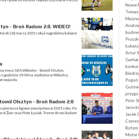
Nowe M
Tomasz
Mazowi
Andrze
ztyn - Broń Radom 2:0. WIDEO!
budowa
torek (18 marca 2025 roku) nagraliśmy kolejne
Prusz
Łukasz 
Artur 
Garbar
a
konkur
na mecz GKS Wikielec - Stomil Olsztyn.
Biedrz
 o godzinie 19:00 na stadionie w Wikielcu.
Pogoń 
at wyjazdu.
Gutów
przyg
Piotr S
omil Olsztyn - Broń Radom 2:0
Jarocin
 to pierwsze ligowe zwycięstwo w 2025 roku. Po
arol Żwir oraz Piotr Łysiak. Trener Broni Radom
Jacek 
Czeres
Bytom
Motor 