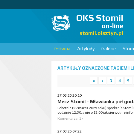
OKS Stomil
on-line
stomil.olsztyn.pl
Główna
Artykuły
Galerie
Stomi
ARTYKUŁY OZNACZONE TAGIEM I LI
3
4
5
27.03.25 20:10
Mecz Stomil - Mławianka pół god
Sobotnie (29 marca 2025 roku) spotkanie Stomil
godzinie 12:30, a nie o 13:00 jak pierwotnie in
Komentarzy: 1 »
27.03.25 07:22