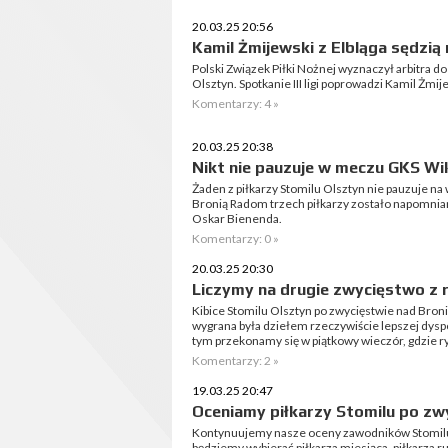
20.03.25 20:56
Kamil Żmijewski z Elbląga sędzią
Polski Związek Piłki Nożnej wyznaczył arbitra 
Olsztyn. Spotkanie III ligi poprowadzi Kamil Żmije
Komentarzy: 4 »
20.03.25 20:38
Nikt nie pauzuje w meczu GKS Wik
Żaden z piłkarzy Stomilu Olsztyn nie pauzuje n
Bronią Radom trzech piłkarzy zostało napomniany
Oskar Bienenda.
Komentarzy: 0 »
20.03.25 20:30
Liczymy na drugie zwycięstwo z r
Kibice Stomilu Olsztyn po zwycięstwie nad Broni
wygrana była dziełem rzeczywiście lepszej dyspoz
tym przekonamy się w piątkowy wieczór, gdzie r
Komentarzy: 2 »
19.03.25 20:47
Oceniamy piłkarzy Stomilu po zw
Kontynuujemy nasze oceny zawodników Stomilu
będziemy wybierać piłkarza miesiąca, piłkarza r