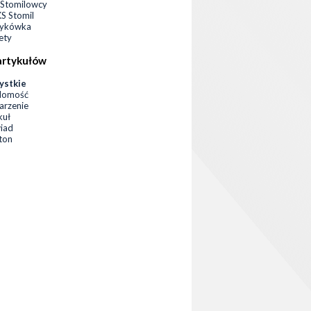
Stomilowcy
 Stomil
zykówka
ety
artykułów
ystkie
domość
rzenie
kuł
iad
eton