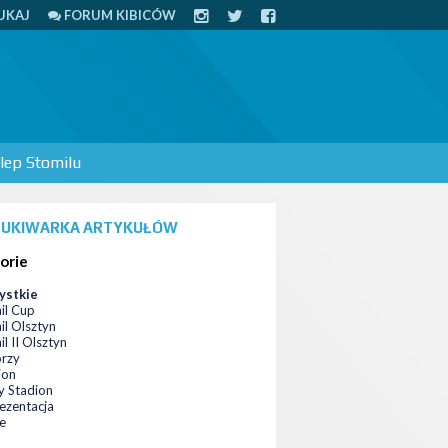
UKAJ
FORUM KIBICÓW
lep Stomilu
UKIWARKA ARTYKUŁÓW
orie
ystkie
il Cup
il Olsztyn
l II Olsztyn
orzy
ion
 Stadion
ezentacja
ce