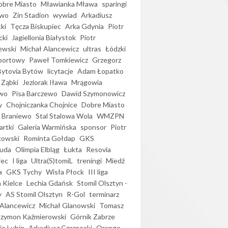
bre Miasto
Mławianka Mława
sparingi
ewo
Zin Stadion
wywiad
Arkadiusz
ki
Tęcza Biskupiec
Arka Gdynia
Piotr
cki
Jagiellonia Białystok
Piotr
ewski
Michał Alancewicz
ultras
Łódzki
portowy
Paweł Tomkiewicz
Grzegorz
Bytovia Bytów
licytacje
Adam Łopatko
 Ząbki
Jeziorak Iława
Mrągowia
wo
Pisa Barczewo
Dawid Szymonowicz
y
Chojniczanka Chojnice
Dobre Miasto
 Braniewo
Stal Stalowa Wola
WMZPN
artki
Galeria Warmińska
sponsor
Piotr
kowski
Rominta Gołdap
GKS
uda
Olimpia Elbląg
Łukta
Resovia
iec
I liga
Ultra(S)tomiL
treningi
Miedź
a
GKS Tychy
Wisła Płock
III liga
 Kielce
Lechia Gdańsk
Stomil Olsztyn -
y
AS Stomil Olsztyn
R-Gol
terminarz
Alancewicz
Michał Glanowski
Tomasz
Szymon Kaźmierowski
Górnik Zabrze
ie Lubin
Arkadiusz Czarnecki
Orange