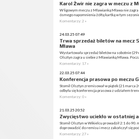
Karol Żwir nie zagra w meczu z 
W ligowym meczu z Mławianką Mława nie zagra ka
ósmego napomnienia żółtą kartką w tym sezoni
Komentarzy: 2 »
24.03.25 07:49
Trwa sprzedaż biletów na mecz S
Mława
Wystartowała sprzedaż biletów na sobotnie (29 ma
Olsztyn zagra u siebie z Mławianką Mława. Pocz
Komentarzy: 17 »
22.03.25 07:44
Konferencja prasowa po meczu GK
Stomil Olsztyn zremisował w piątek (21 marca 
odbyła się konferencja prasowa z udziałem tre
Komentarzy: 0 »
21.03.25 20:52
Zwycięstwo uciekło w ostatniej 
Stomil Olsztyn w Wikielcu prowadził 2:1 do 90. 
doprowadzić do remisu i mecz zakończył się po
Komentarzy: 27 »