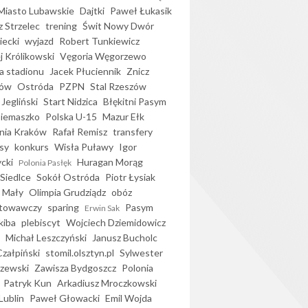
iasto Lubawskie
Dajtki
Paweł Łukasik
 Strzelec
trening
Świt Nowy Dwór
ecki
wyjazd
Robert Tunkiewicz
j Królikowski
Vęgoria Węgorzewo
 stadionu
Jacek Płuciennik
Znicz
ków
Ostróda
PZPN
Stal Rzeszów
Jegliński
Start Nidzica
Błękitni Pasym
Siemaszko
Polska U-15
Mazur Ełk
nia Kraków
Rafał Remisz
transfery
sy
konkurs
Wisła Puławy
Igor
ycki
Huragan Morąg
Polonia Pasłęk
Siedlce
Sokół Ostróda
Piotr Łysiak
 Mały
Olimpia Grudziądz
obóz
otowawczy
sparing
Pasym
Erwin Sak
kiba
plebiscyt
Wojciech Dziemidowicz
Michał Leszczyński
Janusz Bucholc
Czałpiński
stomil.olsztyn.pl
Sylwester
zewski
Zawisza Bydgoszcz
Polonia
Patryk Kun
Arkadiusz Mroczkowski
Lublin
Paweł Głowacki
Emil Wojda