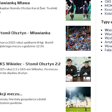
OKS 
Mławianką Mława
MOKS
pitan Stomilu Olsztyn Karol Żwir. To efekt
Kos
e.
Kobi
Typy 
Wsz
tomil Olsztyn - Mławianka
Wia
Wyda
Arty
rca 2025 roku) spotkanie III ligi. Stomil
Wyw
ątek tego meczu o godzinie 12:30.
Feli
S Wikielec - Stomil Olsztyn 2:2
2025 roku) 2:2 z GKS-em Wikielec. Po meczu
nerów obydwu drużyn.
akcji meczu…
minuty. Niestety gospodarze zdołali
działem punktów.