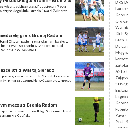
 Piłsudskiego! Stomil - Broń 2:0!
DKS Do
ed własną publicznością. Podopieczni Piotra
Barcz
lsztyńskiego klubu strzelali: Karol Żwir oraz
Kopruc
Głowa
Wypni
Klub S
niedzielę gra z Bronią Radom
Lech
 Stomil Olsztyn podejmie na własnym boisku w
zecim ligowym spotkaniu w tym roku nastąpi
Dolcan
w - WSZYSCY W BARWACH...
Mrągo
karnet
Zatoka
ażce 0:1 z Wartą Sieradz
żółte k
 po rozegranych meczach. Na podstawie ocen
Zającz
undy i piłkarza sezonu. Najwyższą notę w meczu
Stawig
Biskup
Legnic
Korona
nym meczu z Bronią Radom
kobiet
o prowadzenia meczów III ligi. Spotkanie Stomil
Paweł 
Szymański z Gdańska.
Ptak
Zagłęb