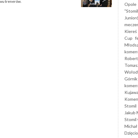
dwu trenerów.
Opole
"Stomi
Junior
mecze
Kiereś
Cup
f
Młods
koment
Robert
Tomas
Wołod
Górnik
koment
Kujaw
Koment
Stomil
Jakub 
Stomil
Michał
Dzięcio