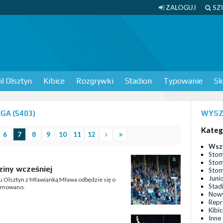
ZALOGUJ
SZ
l Olsztyn
Kibice
Rozgrywki
Stadion
Typowanie
Sk
GA (5403)
WYSZ
Kateg
6
7
8
9
10
11
12
Wsz
Stom
Stom
ziny wcześniej
Stomi
Juni
u Olsztyn z Mławianką Mława odbędzie się o
Stad
formowano.
Nowy
Repr
Kibi
Inne