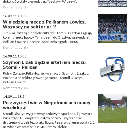
dokonać wpłaty pieniędzy na "zestaw - Widzew".
Komentarzy: 3 »
16.09.11 10:08
W niedzielę mecz z Pelikanem Łowicz.
Wszyscy na sektor nr 1!
Już w najbliższą niedzielę piłkarze Stomilu Olsztyn zagrają
kolejny mecz ligowy. Tym razem do Olsztyna przyjedzie
Pelikan Łowicz. Początek spotkania o godz. 15:00.
Komentarzy: 6 »
16.09.11 10:05
Szymon Lizak będzie arbitrem meczu
Stomil - Pelikan
Polski Związek Piłki Nożnej wyznaczył Szymona Lizaka z
Poznania na arbitra głównego meczu Stomil Olsztyn -
Pelikan Łowicz.
Komentarzy: 0 »
14.09.11 18:54
Po zwycięstwie w Niepołomicach mamy
wicelidera!
Stomil Olsztyn wygrał w wyjazdowym spotkaniu ligowym z
Puszczą 2:1. Komplet punktów pozwolił wyprzedzić
drugiego w tabeli Jezioraka Iława. Rezerwy zremisowały 1:1
na własnym stadionie z GKS-em Wikielec.