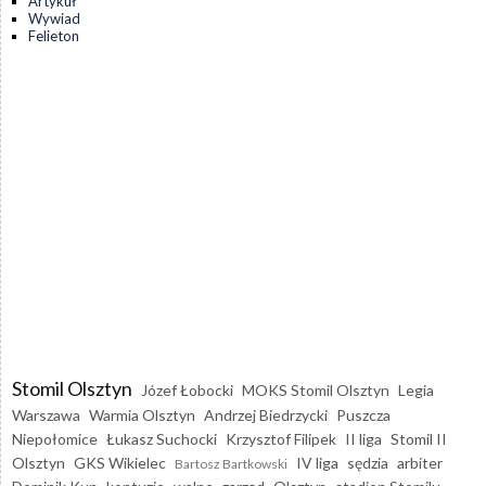
Artykuł
Wywiad
Felieton
Stomil Olsztyn
Józef Łobocki
MOKS Stomil Olsztyn
Legia
Warszawa
Warmia Olsztyn
Andrzej Biedrzycki
Puszcza
Niepołomice
Łukasz Suchocki
Krzysztof Filipek
II liga
Stomil II
Olsztyn
GKS Wikielec
IV liga
sędzia
arbiter
Bartosz Bartkowski