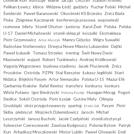
Dominik Kun
kontuzje
walne
zarząd
Olsztyn
stadion Stomilu
Pelikan Łowicz
kibice
Widzew Łódź
gadżety
Puchar Polski
Michał
Świderski
Paweł Baranowski
Okocimski KS Brzesko
Znicz Biała
Piska
Zbigniew Kaczmarek
konferencja prasowa
wypowiedź
rozmowa
bilety
Stomil Olsztyn - juniorzy
Karol Żwir
Polska
Polska
U-17
Daniel Michałowski
stomil-sklep.pl
koszulki
Ekstraklasa
Piotr Grzymowicz
Mamry Giżycko
Wigry Suwałki
Artur Aluszyk
Radosław Stefanowicz
Drwęca Nowe Miasto Lubawskie
Dajtki
Paweł Łukasik
Tomasz Strzelec
trening
Świt Nowy Dwór
Mazowiecki
wyjazd
Robert Tunkiewicz
Andrzej Królikowski
Vęgoria Węgorzewo
budowa stadionu
Jacek Płuciennik
Znicz
Pruszków
Ostróda
PZPN
Stal Rzeszów
Łukasz Jegliński
Start
Nidzica
Błękitni Pasym
Artur Siemaszko
Polska U-15
Mazur Ełk
Garbarnia Kraków
Rafał Remisz
transfery
konkursy
konkurs
Wisła Puławy
Igor Biedrzycki
Huragan Morąg
Pogoń
Polonia Pasłęk
Siedlce
Sokół Ostróda
Piotr Łysiak
Gutów Mały
Olimpia
Grudziądz
obóz przygotowawczy
sparing
Pasym
Piotr
Erwin Sak
Skiba
plebiscyt
Wojciech Dziemidowicz
Jarocin
Michał
Leszczyński
Janusz Bucholc
Jacek Czałpiński
stomil.olsztyn.pl
Sylwester Czereszewski
Zawisza Bydgoszcz
Polonia Bytom
Patryk
Kun
Arkadiusz Mroczkowski
Motor Lublin
Paweł Głowacki
Emil