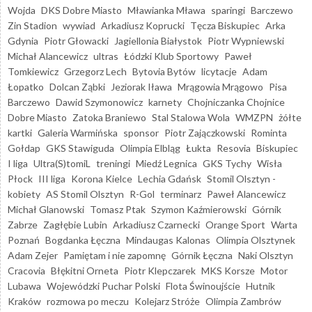
Wojda
DKS Dobre Miasto
Mławianka Mława
sparingi
Barczewo
Zin Stadion
wywiad
Arkadiusz Koprucki
Tęcza Biskupiec
Arka
Gdynia
Piotr Głowacki
Jagiellonia Białystok
Piotr Wypniewski
Michał Alancewicz
ultras
Łódzki Klub Sportowy
Paweł
Tomkiewicz
Grzegorz Lech
Bytovia Bytów
licytacje
Adam
Łopatko
Dolcan Ząbki
Jeziorak Iława
Mrągowia Mrągowo
Pisa
Barczewo
Dawid Szymonowicz
karnety
Chojniczanka Chojnice
Dobre Miasto
Zatoka Braniewo
Stal Stalowa Wola
WMZPN
żółte
kartki
Galeria Warmińska
sponsor
Piotr Zajączkowski
Rominta
Gołdap
GKS Stawiguda
Olimpia Elbląg
Łukta
Resovia
Biskupiec
I liga
Ultra(S)tomiL
treningi
Miedź Legnica
GKS Tychy
Wisła
Płock
III liga
Korona Kielce
Lechia Gdańsk
Stomil Olsztyn -
kobiety
AS Stomil Olsztyn
R-Gol
terminarz
Paweł Alancewicz
Michał Glanowski
Tomasz Ptak
Szymon Kaźmierowski
Górnik
Zabrze
Zagłębie Lubin
Arkadiusz Czarnecki
Orange Sport
Warta
Poznań
Bogdanka Łęczna
Mindaugas Kalonas
Olimpia Olsztynek
Adam Zejer
Pamiętam i nie zapomnę
Górnik Łęczna
Naki Olsztyn
Cracovia
Błękitni Orneta
Piotr Klepczarek
MKS Korsze
Motor
Lubawa
Wojewódzki Puchar Polski
Flota Świnoujście
Hutnik
Kraków
rozmowa po meczu
Kolejarz Stróże
Olimpia Zambrów