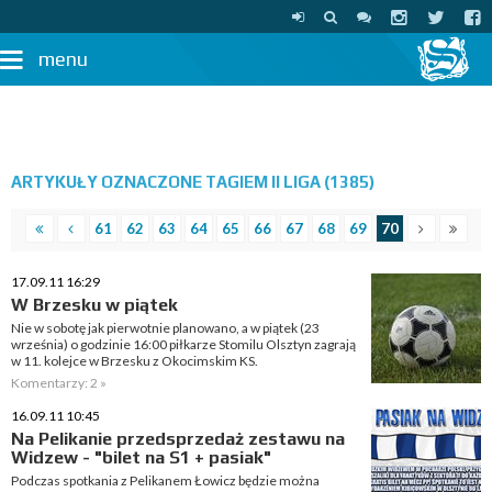
menu
ARTYKUŁY OZNACZONE TAGIEM II LIGA (1385)
61
62
63
64
65
66
67
68
69
70
17.09.11 16:29
W Brzesku w piątek
Nie w sobotę jak pierwotnie planowano, a w piątek (23
września) o godzinie 16:00 piłkarze Stomilu Olsztyn zagrają
w 11. kolejce w Brzesku z Okocimskim KS.
Komentarzy: 2 »
16.09.11 10:45
Na Pelikanie przedsprzedaż zestawu na
Widzew - "bilet na S1 + pasiak"
Podczas spotkania z Pelikanem Łowicz będzie można