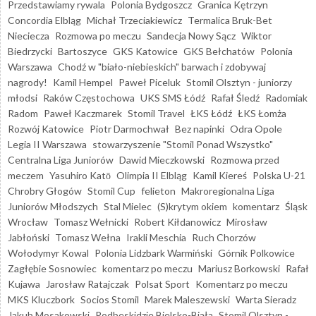
Przedstawiamy rywala
Polonia Bydgoszcz
Granica Kętrzyn
Concordia Elbląg
Michał Trzeciakiewicz
Termalica Bruk-Bet
Nieciecza
Rozmowa po meczu
Sandecja Nowy Sącz
Wiktor
Biedrzycki
Bartoszyce
GKS Katowice
GKS Bełchatów
Polonia
Warszawa
Chodź w "biało-niebieskich" barwach i zdobywaj
nagrody!
Kamil Hempel
Paweł Piceluk
Stomil Olsztyn - juniorzy
młodsi
Raków Częstochowa
UKS SMS Łódź
Rafał Śledź
Radomiak
Radom
Paweł Kaczmarek
Stomil Travel
ŁKS Łódź
ŁKS Łomża
Rozwój Katowice
Piotr Darmochwał
Bez napinki
Odra Opole
Legia II Warszawa
stowarzyszenie "Stomil Ponad Wszystko"
Centralna Liga Juniorów
Dawid Mieczkowski
Rozmowa przed
meczem
Yasuhiro Katō
Olimpia II Elbląg
Kamil Kiereś
Polska U-21
Chrobry Głogów
Stomil Cup
felieton
Makroregionalna Liga
Juniorów Młodszych
Stal Mielec
(S)krytym okiem
komentarz
Śląsk
Wrocław
Tomasz Wełnicki
Robert Kiłdanowicz
Mirosław
Jabłoński
Tomasz Wełna
Irakli Meschia
Ruch Chorzów
Wołodymyr Kowal
Polonia Lidzbark Warmiński
Górnik Polkowice
Zagłębie Sosnowiec
komentarz po meczu
Mariusz Borkowski
Rafał
Kujawa
Jarosław Ratajczak
Polsat Sport
Komentarz po meczu
MKS Kluczbork
Socios Stomil
Marek Maleszewski
Warta Sieradz
Jakub Mosakowski
Podbeskidzie Bielsko-Biała
Stomil Olsztyn -