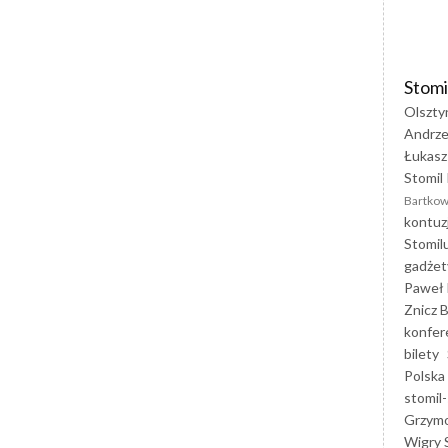
Stomi
Olszty
Andrze
Łukasz
Stomil 
Bartkow
kontuz
Stomil
gadżet
Paweł 
Znicz B
konfer
bilety
Polska
stomil-
Grzym
Wigry 