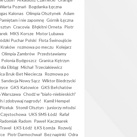
Warta Poznań
Bogdanka Łęczna
gas Kalonas
Olimpia Olsztynek
Adam
Pamiętam i nie zapomnę
Górnik Łęczna
lsztyn
Cracovia
Błękitni Orneta
Piotr
arek
MKS Korsze
Motor Lubawa
dzki Puchar Polski
Flota Świnoujście
 Kraków
rozmowa po meczu
Kolejarz
Olimpia Zambrów
Przedstawiamy
Polonia Bydgoszcz
Granica Kętrzyn
dia Elbląg
Michał Trzeciakiewicz
ica Bruk-Bet Nieciecza
Rozmowa po
Sandecja Nowy Sącz
Wiktor Biedrzycki
zyce
GKS Katowice
GKS Bełchatów
a Warszawa
Chodź w "biało-niebieskich"
h i zdobywaj nagrody!
Kamil Hempel
Piceluk
Stomil Olsztyn - juniorzy młodsi
 Częstochowa
UKS SMS Łódź
Rafał
Radomiak Radom
Paweł Kaczmarek
Travel
ŁKS Łódź
ŁKS Łomża
Rozwój
ice
Piotr Darmochwał
Bez napinki
Odra