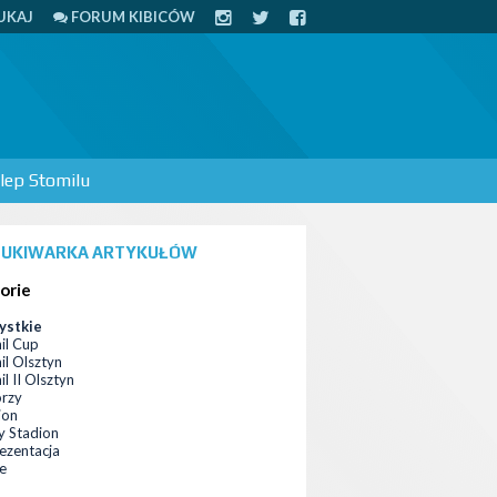
UKAJ
FORUM KIBICÓW
lep Stomilu
UKIWARKA ARTYKUŁÓW
orie
ystkie
il Cup
il Olsztyn
l II Olsztyn
orzy
ion
 Stadion
ezentacja
ce