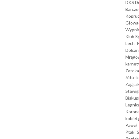
DKS Do
Barcz
Kopruc
Głowa
Wypni
Klub S
Lech
Dolcan
Mrągo
karnet
Zatoka
żółte k
Zającz
Stawig
Biskup
Legnic
Korona
kobiet
Paweł 
Ptak
Zagłęb