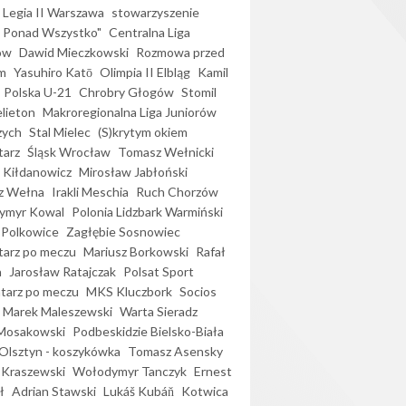
Legia II Warszawa
stowarzyszenie
l Ponad Wszystko"
Centralna Liga
ów
Dawid Mieczkowski
Rozmowa przed
m
Yasuhiro Katō
Olimpia II Elbląg
Kamil
Polska U-21
Chrobry Głogów
Stomil
elieton
Makroregionalna Liga Juniorów
zych
Stal Mielec
(S)krytym okiem
arz
Śląsk Wrocław
Tomasz Wełnicki
 Kiłdanowicz
Mirosław Jabłoński
z Wełna
Irakli Meschia
Ruch Chorzów
ymyr Kowal
Polonia Lidzbark Warmiński
 Polkowice
Zagłębie Sosnowiec
arz po meczu
Mariusz Borkowski
Rafał
a
Jarosław Ratajczak
Polsat Sport
arz po meczu
MKS Kluczbork
Socios
Marek Maleszewski
Warta Sieradz
Mosakowski
Podbeskidzie Bielsko-Biała
 Olsztyn - koszykówka
Tomasz Asensky
 Kraszewski
Wołodymyr Tanczyk
Ernest
ł
Adrian Stawski
Lukáš Kubáň
Kotwica