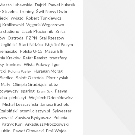
iasto Lubawskie
Dajtki
Paweł Łukasik
 Strzelec
trening
Świt Nowy Dwór
ecki
wyjazd
Robert Tunkiewicz
j Królikowski
Vęgoria Węgorzewo
 stadionu
Jacek Płuciennik
Znicz
ków
Ostróda
PZPN
Stal Rzeszów
Jegliński
Start Nidzica
Błękitni Pasym
Siemaszko
Polska U-15
Mazur Ełk
nia Kraków
Rafał Remisz
transfery
sy
konkurs
Wisła Puławy
Igor
ycki
Huragan Morąg
Polonia Pasłęk
Siedlce
Sokół Ostróda
Piotr Łysiak
 Mały
Olimpia Grudziądz
obóz
otowawczy
sparing
Pasym
Erwin Sak
kiba
plebiscyt
Wojciech Dziemidowicz
Michał Leszczyński
Janusz Bucholc
Czałpiński
stomil.olsztyn.pl
Sylwester
zewski
Zawisza Bydgoszcz
Polonia
Patryk Kun
Arkadiusz Mroczkowski
Lublin
Paweł Głowacki
Emil Wojda