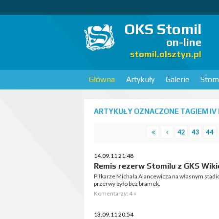
OKS Stomil
on-line
stomil.olsztyn.pl
Główna
Artykuły
Galerie
Stomi
ARTYKUŁY OZNACZONE TAGIEM IV L
42
43
44
14.09.11 21:48
Remis rezerw Stomilu z GKS Wiki
Piłkarze Michała Alancewicza na własnym stadi
przerwy było bez bramek.
Komentarzy: 4 »
13.09.11 20:54