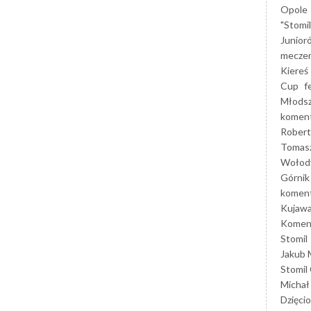
Opole
"Stomi
Junior
mecze
Kiereś
Cup
f
Młods
koment
Robert
Tomas
Wołod
Górnik
koment
Kujaw
Koment
Stomil
Jakub 
Stomil
Michał
Dzięcio