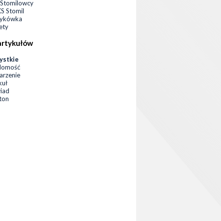
Stomilowcy
 Stomil
zykówka
ety
artykułów
ystkie
domość
rzenie
kuł
iad
eton