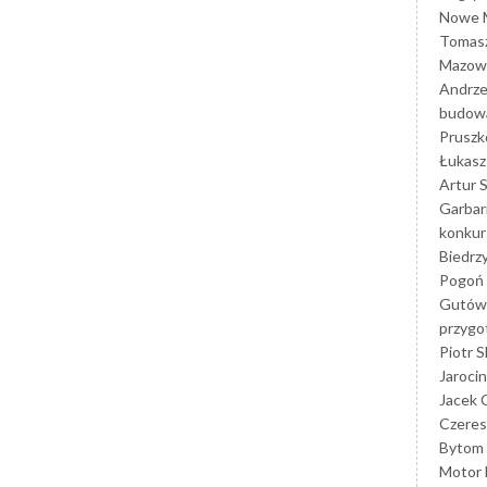
Nowe M
Tomasz
Mazowi
Andrze
budowa
Prusz
Łukasz 
Artur 
Garbar
konkur
Biedrz
Pogoń 
Gutów
przyg
Piotr S
Jarocin
Jacek 
Czeres
Bytom
Motor 