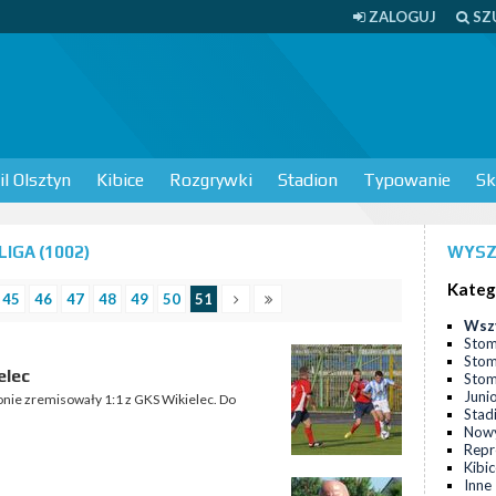
ZALOGUJ
SZ
l Olsztyn
Kibice
Rozgrywki
Stadion
Typowanie
Sk
IGA (1002)
WYSZ
Kateg
45
46
47
48
49
50
51
Wsz
Stom
Stom
elec
Stomi
Juni
onie zremisowały 1:1 z GKS Wikielec. Do
Stad
Nowy
Repr
Kibi
Inne