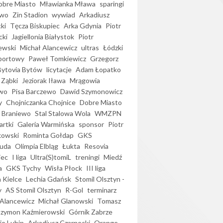
bre Miasto
Mławianka Mława
sparingi
ewo
Zin Stadion
wywiad
Arkadiusz
ki
Tęcza Biskupiec
Arka Gdynia
Piotr
cki
Jagiellonia Białystok
Piotr
ewski
Michał Alancewicz
ultras
Łódzki
portowy
Paweł Tomkiewicz
Grzegorz
Bytovia Bytów
licytacje
Adam Łopatko
 Ząbki
Jeziorak Iława
Mrągowia
wo
Pisa Barczewo
Dawid Szymonowicz
y
Chojniczanka Chojnice
Dobre Miasto
 Braniewo
Stal Stalowa Wola
WMZPN
artki
Galeria Warmińska
sponsor
Piotr
kowski
Rominta Gołdap
GKS
uda
Olimpia Elbląg
Łukta
Resovia
iec
I liga
Ultra(S)tomiL
treningi
Miedź
a
GKS Tychy
Wisła Płock
III liga
 Kielce
Lechia Gdańsk
Stomil Olsztyn -
y
AS Stomil Olsztyn
R-Gol
terminarz
Alancewicz
Michał Glanowski
Tomasz
Szymon Kaźmierowski
Górnik Zabrze
ie Lubin
Arkadiusz Czarnecki
Orange