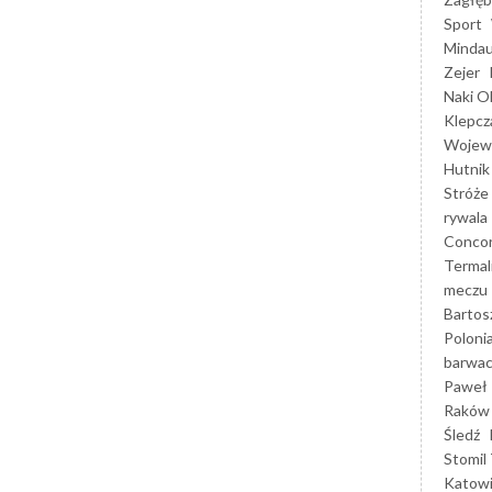
Sport
Mindau
Zejer
Naki O
Klepcz
Wojewó
Hutnik
Stróże
rywala
Concor
Termal
meczu
Bartos
Poloni
barwac
Paweł 
Raków
Śledź
Stomil 
Katow