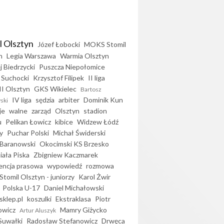
l Olsztyn
Józef Łobocki
MOKS Stomil
n
Legia Warszawa
Warmia Olsztyn
j Biedrzycki
Puszcza Niepołomice
 Suchocki
Krzysztof Filipek
II liga
II Olsztyn
GKS Wikielec
Bartosz
IV liga
sędzia
arbiter
Dominik Kun
ski
je
walne
zarząd
Olsztyn
stadion
u
Pelikan Łowicz
kibice
Widzew Łódź
y
Puchar Polski
Michał Świderski
Baranowski
Okocimski KS Brzesko
iała Piska
Zbigniew Kaczmarek
encja prasowa
wypowiedź
rozmowa
Stomil Olsztyn - juniorzy
Karol Żwir
Polska U-17
Daniel Michałowski
sklep.pl
koszulki
Ekstraklasa
Piotr
owicz
Mamry Giżycko
Artur Aluszyk
Suwałki
Radosław Stefanowicz
Drwęca