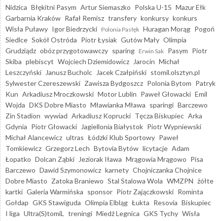
Nidzica
Błękitni Pasym
Artur Siemaszko
Polska U-15
Mazur Ełk
Garbarnia Kraków
Rafał Remisz
transfery
konkursy
konkurs
Wisła Puławy
Igor Biedrzycki
Huragan Morąg
Pogoń
Polonia Pasłęk
Siedlce
Sokół Ostróda
Piotr Łysiak
Gutów Mały
Olimpia
Grudziądz
obóz przygotowawczy
sparing
Pasym
Piotr
Erwin Sak
Skiba
plebiscyt
Wojciech Dziemidowicz
Jarocin
Michał
Leszczyński
Janusz Bucholc
Jacek Czałpiński
stomil.olsztyn.pl
Sylwester Czereszewski
Zawisza Bydgoszcz
Polonia Bytom
Patryk
Kun
Arkadiusz Mroczkowski
Motor Lublin
Paweł Głowacki
Emil
Wojda
DKS Dobre Miasto
Mławianka Mława
sparingi
Barczewo
Zin Stadion
wywiad
Arkadiusz Koprucki
Tęcza Biskupiec
Arka
Gdynia
Piotr Głowacki
Jagiellonia Białystok
Piotr Wypniewski
Michał Alancewicz
ultras
Łódzki Klub Sportowy
Paweł
Tomkiewicz
Grzegorz Lech
Bytovia Bytów
licytacje
Adam
Łopatko
Dolcan Ząbki
Jeziorak Iława
Mrągowia Mrągowo
Pisa
Barczewo
Dawid Szymonowicz
karnety
Chojniczanka Chojnice
Dobre Miasto
Zatoka Braniewo
Stal Stalowa Wola
WMZPN
żółte
kartki
Galeria Warmińska
sponsor
Piotr Zajączkowski
Rominta
Gołdap
GKS Stawiguda
Olimpia Elbląg
Łukta
Resovia
Biskupiec
I liga
Ultra(S)tomiL
treningi
Miedź Legnica
GKS Tychy
Wisła