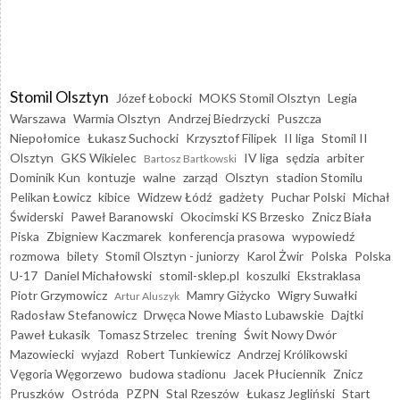
Stomil Olsztyn
Józef Łobocki
MOKS Stomil Olsztyn
Legia
Warszawa
Warmia Olsztyn
Andrzej Biedrzycki
Puszcza
Niepołomice
Łukasz Suchocki
Krzysztof Filipek
II liga
Stomil II
Olsztyn
GKS Wikielec
IV liga
sędzia
arbiter
Bartosz Bartkowski
Dominik Kun
kontuzje
walne
zarząd
Olsztyn
stadion Stomilu
Pelikan Łowicz
kibice
Widzew Łódź
gadżety
Puchar Polski
Michał
Świderski
Paweł Baranowski
Okocimski KS Brzesko
Znicz Biała
Piska
Zbigniew Kaczmarek
konferencja prasowa
wypowiedź
rozmowa
bilety
Stomil Olsztyn - juniorzy
Karol Żwir
Polska
Polska
U-17
Daniel Michałowski
stomil-sklep.pl
koszulki
Ekstraklasa
Piotr Grzymowicz
Mamry Giżycko
Wigry Suwałki
Artur Aluszyk
Radosław Stefanowicz
Drwęca Nowe Miasto Lubawskie
Dajtki
Paweł Łukasik
Tomasz Strzelec
trening
Świt Nowy Dwór
Mazowiecki
wyjazd
Robert Tunkiewicz
Andrzej Królikowski
Vęgoria Węgorzewo
budowa stadionu
Jacek Płuciennik
Znicz
Pruszków
Ostróda
PZPN
Stal Rzeszów
Łukasz Jegliński
Start