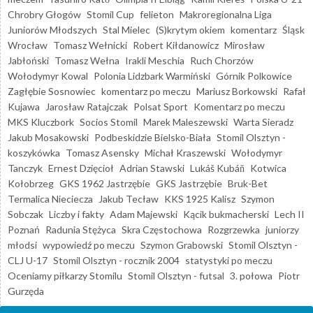
Chrobry Głogów
Stomil Cup
felieton
Makroregionalna Liga
Juniorów Młodszych
Stal Mielec
(S)krytym okiem
komentarz
Śląsk
Wrocław
Tomasz Wełnicki
Robert Kiłdanowicz
Mirosław
Jabłoński
Tomasz Wełna
Irakli Meschia
Ruch Chorzów
Wołodymyr Kowal
Polonia Lidzbark Warmiński
Górnik Polkowice
Zagłębie Sosnowiec
komentarz po meczu
Mariusz Borkowski
Rafał
Kujawa
Jarosław Ratajczak
Polsat Sport
Komentarz po meczu
MKS Kluczbork
Socios Stomil
Marek Maleszewski
Warta Sieradz
Jakub Mosakowski
Podbeskidzie Bielsko-Biała
Stomil Olsztyn -
koszykówka
Tomasz Asensky
Michał Kraszewski
Wołodymyr
Tanczyk
Ernest Dzięcioł
Adrian Stawski
Lukáš Kubáň
Kotwica
Kołobrzeg
GKS 1962 Jastrzębie
GKS Jastrzębie
Bruk-Bet
Termalica Nieciecza
Jakub Tecław
KKS 1925 Kalisz
Szymon
Sobczak
Liczby i fakty
Adam Majewski
Kącik bukmacherski
Lech II
Poznań
Radunia Stężyca
Skra Częstochowa
Rozgrzewka
juniorzy
młodsi
wypowiedź po meczu
Szymon Grabowski
Stomil Olsztyn -
CLJ U-17
Stomil Olsztyn - rocznik 2004
statystyki po meczu
Oceniamy piłkarzy Stomilu
Stomil Olsztyn - futsal
3. połowa
Piotr
Gurzęda