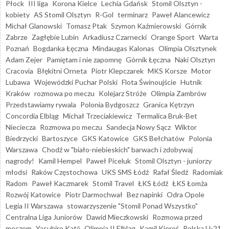
Płock
III liga
Korona Kielce
Lechia Gdańsk
Stomil Olsztyn -
kobiety
AS Stomil Olsztyn
R-Gol
terminarz
Paweł Alancewicz
Michał Glanowski
Tomasz Ptak
Szymon Kaźmierowski
Górnik
Zabrze
Zagłębie Lubin
Arkadiusz Czarnecki
Orange Sport
Warta
Poznań
Bogdanka Łęczna
Mindaugas Kalonas
Olimpia Olsztynek
Adam Zejer
Pamiętam i nie zapomnę
Górnik Łęczna
Naki Olsztyn
Cracovia
Błękitni Orneta
Piotr Klepczarek
MKS Korsze
Motor
Lubawa
Wojewódzki Puchar Polski
Flota Świnoujście
Hutnik
Kraków
rozmowa po meczu
Kolejarz Stróże
Olimpia Zambrów
Przedstawiamy rywala
Polonia Bydgoszcz
Granica Kętrzyn
Concordia Elbląg
Michał Trzeciakiewicz
Termalica Bruk-Bet
Nieciecza
Rozmowa po meczu
Sandecja Nowy Sącz
Wiktor
Biedrzycki
Bartoszyce
GKS Katowice
GKS Bełchatów
Polonia
Warszawa
Chodź w "biało-niebieskich" barwach i zdobywaj
nagrody!
Kamil Hempel
Paweł Piceluk
Stomil Olsztyn - juniorzy
młodsi
Raków Częstochowa
UKS SMS Łódź
Rafał Śledź
Radomiak
Radom
Paweł Kaczmarek
Stomil Travel
ŁKS Łódź
ŁKS Łomża
Rozwój Katowice
Piotr Darmochwał
Bez napinki
Odra Opole
Legia II Warszawa
stowarzyszenie "Stomil Ponad Wszystko"
Centralna Liga Juniorów
Dawid Mieczkowski
Rozmowa przed
meczem
Yasuhiro Katō
Olimpia II Elbląg
Kamil Kiereś
Polska U-21