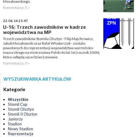
Mosakowskiego.
Komentarzy: 5 »
22.06.16 21:47
U-16: Trzech zawodników w kadrze
województwa na MP
Trzech zawodników Stomilu Olsztyn - Filip Majchrowicz,
Jakub Mosakowski oraz Rafał Włodarczyk - zostało
powołanych do reprezentacji województwa warmińsko-
mazurskiego na mistrzostwa Polski do lat 16 (rocznik 2000),
które odbędą się w Dzierżoniowie.
Komentarzy: 0 »
WYSZUKIWARKA ARTYKUŁÓW
Kategorie
Wszystkie
Stomil Cup
Stomil Olsztyn
Stomil II Olsztyn
Juniorzy
Stadion
Nowy Stadion
Reprezentacja