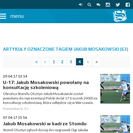
menu
ARTYKUŁY OZNACZONE TAGIEM JAKUB MOSAKOWSKI (63)
1
2
3
4
29.04.17 13:14
U-17: Jakub Mosakowski powołany na
konsultację szkoleniową
Obrońca Stomilu Olsztyn Jakub Mosakowski został
powołany do reprezentacji Polski do lat 17 (rocznik 2000) na
konsultację szkoleniową, która odbędzie się w Warszawie.
Komentarzy: 0 »
07.04.17 15:56
Jakub Mosakowski w kadrze Stomilu
Stomil Olsztyn zgłosił dzisiaj do rozgrywek I ligi Jakuba