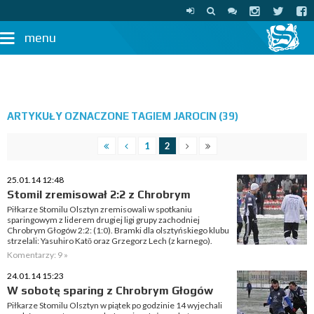
menu
ARTYKUŁY OZNACZONE TAGIEM JAROCIN (39)
1
2
25.01.14 12:48
Stomil zremisował 2:2 z Chrobrym
Piłkarze Stomilu Olsztyn zremisowali w spotkaniu
sparingowym z liderem drugiej ligi grupy zachodniej
Chrobrym Głogów 2:2: (1:0). Bramki dla olsztyńskiego klubu
strzelali: Yasuhiro Katō oraz Grzegorz Lech (z karnego).
Komentarzy: 9 »
24.01.14 15:23
W sobotę sparing z Chrobrym Głogów
Piłkarze Stomilu Olsztyn w piątek po godzinie 14 wyjechali