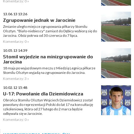
Komentarzy: 0 »
13.06.13 13:26
Zgrupowanie jednak w Jarocinie
Zmianie uległo miejsce zgrupowania piłkarzy Stomilu
Olsztyn. "Biało-niebiescy" zamiast do Dębicy wybiorą się do
Jarocina. Obóz potrwa od 30 czerwca do 7 lipca.
Komentarzy: 0 »
10.05.13 14:39
Stomil wyjedzie na minizgrupowanie do
Jarocina
18 maja po wyjazdowym meczu z Miedzią Legnica piłkarze
Stomilu Olsztyn wyjadą na zgrupowanie do Jarocina.
Komentarzy: 3 »
10.02.12 15:48
U-17: Powołanie dla Dziemidowicza
Obrońca Stomilu Olsztyn Wojciech Dziemidowicz został
powołany do reprezentacji Polski do lat 17 na konsultację
szkoleniową, która od 27 lutego do 2 marca będzie
odbywała się w Jarocinie.
Komentarzy: 0 »