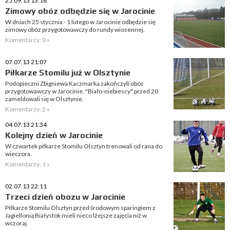
25.09.13 13:16
Zimowy obóz odbędzie się w Jarocinie
W dniach 25 stycznia - 1 lutego w Jarocinie odbędzie się
zimowy obóz przygotowawczy do rundy wiosennej.
Komentarzy: 0 »
07.07.13 21:07
Piłkarze Stomilu już w Olsztynie
Podopieczni Zbigniewa Kaczmarka zakończyli obóz
przygotowawczy w Jarocinie. "Biało-niebiescy" przed 20
zameldowali się w Olsztynie.
Komentarzy: 2 »
04.07.13 21:34
Kolejny dzień w Jarocinie
W czwartek piłkarze Stomilu Olsztyn trenowali od rana do
wieczora.
Komentarzy: 1 »
02.07.13 22:11
Trzeci dzień obozu w Jarocinie
Piłkarze Stomilu Olsztyn przed środowym sparingiem z
Jagiellonią Białystok mieli nieco lżejsze zajęcia niż w
wczoraj.