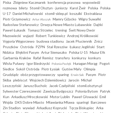
Piska
Zbigniew Kaczmarek
konferencja prasowa
wypowiedź
rozmowa
bilety
Stomil Olsztyn - juniorzy
Karol Żwir
Polska
Polska
U-17
Daniel Michałowski
stomil-sklep.pl
koszulki
Ekstraklasa
Piotr Grzymowicz
Mamry Giżycko
Wigry Suwałki
Artur Aluszyk
Radosław Stefanowicz
Drwęca Nowe Miasto Lubawskie
Dajtki
Paweł Łukasik
Tomasz Strzelec
trening
Świt Nowy Dwór
Mazowiecki
wyjazd
Robert Tunkiewicz
Andrzej Królikowski
Vęgoria Węgorzewo
budowa stadionu
Jacek Płuciennik
Znicz
Pruszków
Ostróda
PZPN
Stal Rzeszów
Łukasz Jegliński
Start
Nidzica
Błękitni Pasym
Artur Siemaszko
Polska U-15
Mazur Ełk
Garbarnia Kraków
Rafał Remisz
transfery
konkursy
konkurs
Wisła Puławy
Igor Biedrzycki
Huragan Morąg
Pogoń
Polonia Pasłęk
Siedlce
Sokół Ostróda
Piotr Łysiak
Gutów Mały
Olimpia
Grudziądz
obóz przygotowawczy
sparing
Pasym
Piotr
Erwin Sak
Skiba
plebiscyt
Wojciech Dziemidowicz
Jarocin
Michał
Leszczyński
Janusz Bucholc
Jacek Czałpiński
stomil.olsztyn.pl
Sylwester Czereszewski
Zawisza Bydgoszcz
Polonia Bytom
Patryk
Kun
Arkadiusz Mroczkowski
Motor Lublin
Paweł Głowacki
Emil
Wojda
DKS Dobre Miasto
Mławianka Mława
sparingi
Barczewo
Zin Stadion
wywiad
Arkadiusz Koprucki
Tęcza Biskupiec
Arka