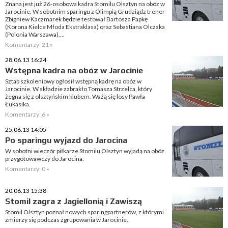
Znana jest już 26-osobowa kadra Stomilu Olsztyn na obóz w
Jarocinie. W sobotnim sparingu z Olimpią Grudziądz trener
Zbigniew Kaczmarek będzie testował Bartosza Papkę
(Korona Kielce Młoda Ekstraklasa) oraz Sebastiana Olczaka
(Polonia Warszawa)....
Komentarzy: 21 »
28.06.13 16:24
Wstępna kadra na obóz w Jarocinie
Sztab szkoleniowy ogłosił wstępną kadrę na obóz w
Jarocinie. W składzie zabrakło Tomasza Strzelca, który
żegna się z olsztyńskim klubem. Ważą się losy Pawła
Łukasika.
Komentarzy: 6 »
25.06.13 14:05
Po sparingu wyjazd do Jarocina
W sobotni wieczór piłkarze Stomilu Olsztyn wyjadą na obóz
przygotowawczy do Jarocina.
Komentarzy: 0 »
20.06.13 15:38
Stomil zagra z Jagiellonią i Zawiszą
Stomil Olsztyn poznał nowych sparingpartnerów, z którymi
zmierzy się podczas zgrupowania w Jarocinie.