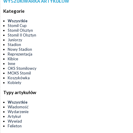
WYSZUKIWARKA ARTYKUŁÓW
Kategorie
Wszystkie
Stomil Cup
Stomil Olsztyn
Stomil II Olsztyn
Juniorzy
Stadion
Nowy Stadion
Reprezentacja
Kibice
Inne
OKS Stomilowcy
MOKS Stomil
Koszykówka
Kobiety
Typy artykułów
Wszystkie
Wiadomość
Wydarzenie
Artykuł
Wywiad
Felieton