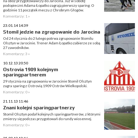
na obóz przygotowawczy do Jarocina. Już w sobotę
podopieczni Adama Łopatko zagrają pierwszy sparing. O
godzinie 11 początek meczu z Chrobrym Głogów.
Komentarzy: 1 »
23.01.14 14:39
Stomil jedzie na zgrupowanie do Jarocina
Od 24 stycznia do 2 lutego potrwa zgrupowanie Stomilu
Olsztyn w Jarocinie. Trener Adam Łopatko zabierze ze sobą
27 zawodników.
Komentarzy: 3 »
10.12.13 20:50
Ostrovia 1909 kolejnym
sparingpartnerem
29 stycznia na zgrupowaniu w Jarocinie Stomil Olsztyn
zagra sparing z Ostrovią 1909 Ostrów Wielkopolski.
Komentarzy: 0 »
21.11.13 11:46
Znani kolejni sparingpartnerzy
Stomil Olsztyn podał kolejnych sparingpartnerów, z którymi
zmierzy się podczas przygotowań do rundy wiosennej.
Komentarzy: 0 »