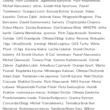
Gdynia
Piotr Głowacki
Jagiellonia Białystok
Piotr Wypniewski
Michał Alancewicz
ultras
Łódzki Klub Sportowy
Paweł
Tomkiewicz
Grzegorz Lech
Bytovia Bytów
licytacje
Adam
Łopatko
Dolcan Ząbki
Jeziorak Iława
Mrągowia Mrągowo
Pisa
Barczewo
Dawid Szymonowicz
karnety
Chojniczanka Chojnice
Dobre Miasto
Zatoka Braniewo
Stal Stalowa Wola
WMZPN
żółte
kartki
Galeria Warmińska
sponsor
Piotr Zajączkowski
Rominta
Gołdap
GKS Stawiguda
Olimpia Elbląg
Łukta
Resovia
Biskupiec
I liga
Ultra(S)tomiL
treningi
Miedź Legnica
GKS Tychy
Wisła
Płock
III liga
Korona Kielce
Lechia Gdańsk
Stomil Olsztyn -
kobiety
AS Stomil Olsztyn
R-Gol
terminarz
Paweł Alancewicz
Michał Glanowski
Tomasz Ptak
Szymon Kaźmierowski
Górnik
Zabrze
Zagłębie Lubin
Arkadiusz Czarnecki
Orange Sport
Warta
Poznań
Bogdanka Łęczna
Mindaugas Kalonas
Olimpia Olsztynek
Adam Zejer
Pamiętam i nie zapomnę
Górnik Łęczna
Naki Olsztyn
Cracovia
Błękitni Orneta
Piotr Klepczarek
MKS Korsze
Motor
Lubawa
Wojewódzki Puchar Polski
Flota Świnoujście
Hutnik
Kraków
rozmowa po meczu
Kolejarz Stróże
Olimpia Zambrów
Przedstawiamy rywala
Polonia Bydgoszcz
Granica Kętrzyn
Concordia Elbląg
Michał Trzeciakiewicz
Termalica Bruk-Bet
Nieciecza
Rozmowa po meczu
Sandecja Nowy Sącz
Wiktor