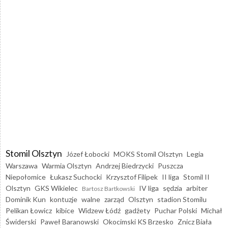
Stomil Olsztyn
Józef Łobocki
MOKS Stomil Olsztyn
Legia
Warszawa
Warmia Olsztyn
Andrzej Biedrzycki
Puszcza
Niepołomice
Łukasz Suchocki
Krzysztof Filipek
II liga
Stomil II
Olsztyn
GKS Wikielec
IV liga
sędzia
arbiter
Bartosz Bartkowski
Dominik Kun
kontuzje
walne
zarząd
Olsztyn
stadion Stomilu
Pelikan Łowicz
kibice
Widzew Łódź
gadżety
Puchar Polski
Michał
Świderski
Paweł Baranowski
Okocimski KS Brzesko
Znicz Biała