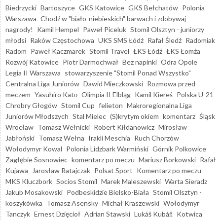
Biedrzycki
Bartoszyce
GKS Katowice
GKS Bełchatów
Polonia
Warszawa
Chodź w "biało-niebieskich" barwach i zdobywaj
nagrody!
Kamil Hempel
Paweł Piceluk
Stomil Olsztyn - juniorzy
młodsi
Raków Częstochowa
UKS SMS Łódź
Rafał Śledź
Radomiak
Radom
Paweł Kaczmarek
Stomil Travel
ŁKS Łódź
ŁKS Łomża
Rozwój Katowice
Piotr Darmochwał
Bez napinki
Odra Opole
Legia II Warszawa
stowarzyszenie "Stomil Ponad Wszystko"
Centralna Liga Juniorów
Dawid Mieczkowski
Rozmowa przed
meczem
Yasuhiro Katō
Olimpia II Elbląg
Kamil Kiereś
Polska U-21
Chrobry Głogów
Stomil Cup
felieton
Makroregionalna Liga
Juniorów Młodszych
Stal Mielec
(S)krytym okiem
komentarz
Śląsk
Wrocław
Tomasz Wełnicki
Robert Kiłdanowicz
Mirosław
Jabłoński
Tomasz Wełna
Irakli Meschia
Ruch Chorzów
Wołodymyr Kowal
Polonia Lidzbark Warmiński
Górnik Polkowice
Zagłębie Sosnowiec
komentarz po meczu
Mariusz Borkowski
Rafał
Kujawa
Jarosław Ratajczak
Polsat Sport
Komentarz po meczu
MKS Kluczbork
Socios Stomil
Marek Maleszewski
Warta Sieradz
Jakub Mosakowski
Podbeskidzie Bielsko-Biała
Stomil Olsztyn -
koszykówka
Tomasz Asensky
Michał Kraszewski
Wołodymyr
Tanczyk
Ernest Dzięcioł
Adrian Stawski
Lukáš Kubáň
Kotwica