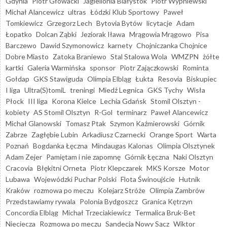
Gdynia
Piotr Głowacki
Jagiellonia Białystok
Piotr Wypniewski
Michał Alancewicz
ultras
Łódzki Klub Sportowy
Paweł
Tomkiewicz
Grzegorz Lech
Bytovia Bytów
licytacje
Adam
Łopatko
Dolcan Ząbki
Jeziorak Iława
Mrągowia Mrągowo
Pisa
Barczewo
Dawid Szymonowicz
karnety
Chojniczanka Chojnice
Dobre Miasto
Zatoka Braniewo
Stal Stalowa Wola
WMZPN
żółte
kartki
Galeria Warmińska
sponsor
Piotr Zajączkowski
Rominta
Gołdap
GKS Stawiguda
Olimpia Elbląg
Łukta
Resovia
Biskupiec
I liga
Ultra(S)tomiL
treningi
Miedź Legnica
GKS Tychy
Wisła
Płock
III liga
Korona Kielce
Lechia Gdańsk
Stomil Olsztyn -
kobiety
AS Stomil Olsztyn
R-Gol
terminarz
Paweł Alancewicz
Michał Glanowski
Tomasz Ptak
Szymon Kaźmierowski
Górnik
Zabrze
Zagłębie Lubin
Arkadiusz Czarnecki
Orange Sport
Warta
Poznań
Bogdanka Łęczna
Mindaugas Kalonas
Olimpia Olsztynek
Adam Zejer
Pamiętam i nie zapomnę
Górnik Łęczna
Naki Olsztyn
Cracovia
Błękitni Orneta
Piotr Klepczarek
MKS Korsze
Motor
Lubawa
Wojewódzki Puchar Polski
Flota Świnoujście
Hutnik
Kraków
rozmowa po meczu
Kolejarz Stróże
Olimpia Zambrów
Przedstawiamy rywala
Polonia Bydgoszcz
Granica Kętrzyn
Concordia Elbląg
Michał Trzeciakiewicz
Termalica Bruk-Bet
Nieciecza
Rozmowa po meczu
Sandecja Nowy Sącz
Wiktor