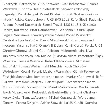
Biedrzycki
Bartoszyce
GKS Katowice
GKS Bełchatów
Polonia
Warszawa
Chodź w "biało-niebieskich" barwach i zdobywaj
nagrody!
Kamil Hempel
Paweł Piceluk
Stomil Olsztyn - juniorzy
młodsi
Raków Częstochowa
UKS SMS Łódź
Rafał Śledź
Radomiak
Radom
Paweł Kaczmarek
Stomil Travel
ŁKS Łódź
ŁKS Łomża
Rozwój Katowice
Piotr Darmochwał
Bez napinki
Odra Opole
Legia II Warszawa
stowarzyszenie "Stomil Ponad Wszystko"
Centralna Liga Juniorów
Dawid Mieczkowski
Rozmowa przed
meczem
Yasuhiro Katō
Olimpia II Elbląg
Kamil Kiereś
Polska U-21
Chrobry Głogów
Stomil Cup
felieton
Makroregionalna Liga
Juniorów Młodszych
Stal Mielec
(S)krytym okiem
komentarz
Śląsk
Wrocław
Tomasz Wełnicki
Robert Kiłdanowicz
Mirosław
Jabłoński
Tomasz Wełna
Irakli Meschia
Ruch Chorzów
Wołodymyr Kowal
Polonia Lidzbark Warmiński
Górnik Polkowice
Zagłębie Sosnowiec
komentarz po meczu
Mariusz Borkowski
Rafał
Kujawa
Jarosław Ratajczak
Polsat Sport
Komentarz po meczu
MKS Kluczbork
Socios Stomil
Marek Maleszewski
Warta Sieradz
Jakub Mosakowski
Podbeskidzie Bielsko-Biała
Stomil Olsztyn -
koszykówka
Tomasz Asensky
Michał Kraszewski
Wołodymyr
Tanczyk
Ernest Dzięcioł
Adrian Stawski
Lukáš Kubáň
Kotwica