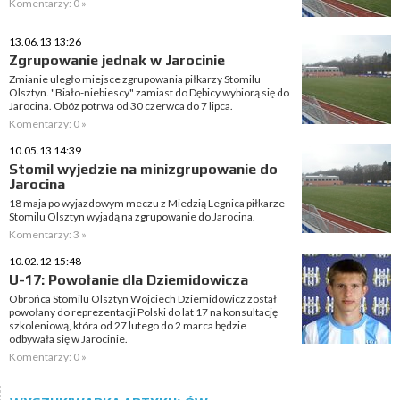
Komentarzy: 0 »
13.06.13 13:26
Zgrupowanie jednak w Jarocinie
Zmianie uległo miejsce zgrupowania piłkarzy Stomilu
Olsztyn. "Biało-niebiescy" zamiast do Dębicy wybiorą się do
Jarocina. Obóz potrwa od 30 czerwca do 7 lipca.
Komentarzy: 0 »
10.05.13 14:39
Stomil wyjedzie na minizgrupowanie do
Jarocina
18 maja po wyjazdowym meczu z Miedzią Legnica piłkarze
Stomilu Olsztyn wyjadą na zgrupowanie do Jarocina.
Komentarzy: 3 »
10.02.12 15:48
U-17: Powołanie dla Dziemidowicza
Obrońca Stomilu Olsztyn Wojciech Dziemidowicz został
powołany do reprezentacji Polski do lat 17 na konsultację
szkoleniową, która od 27 lutego do 2 marca będzie
odbywała się w Jarocinie.
Komentarzy: 0 »