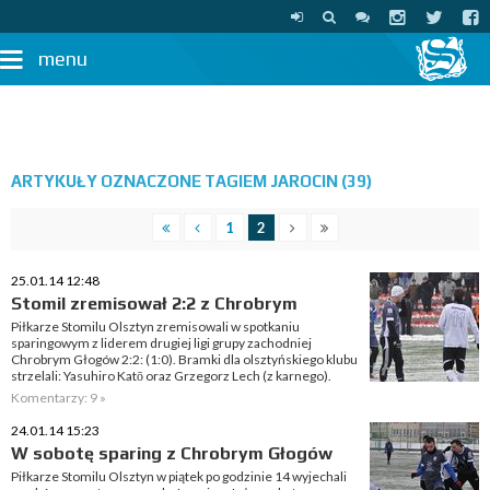
menu
ARTYKUŁY OZNACZONE TAGIEM JAROCIN (39)
1
2
25.01.14 12:48
Stomil zremisował 2:2 z Chrobrym
Piłkarze Stomilu Olsztyn zremisowali w spotkaniu
sparingowym z liderem drugiej ligi grupy zachodniej
Chrobrym Głogów 2:2: (1:0). Bramki dla olsztyńskiego klubu
strzelali: Yasuhiro Katō oraz Grzegorz Lech (z karnego).
Komentarzy: 9 »
24.01.14 15:23
W sobotę sparing z Chrobrym Głogów
Piłkarze Stomilu Olsztyn w piątek po godzinie 14 wyjechali