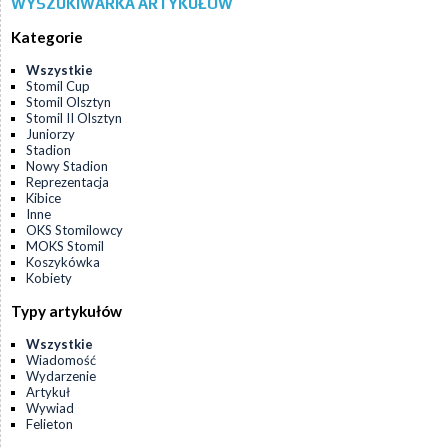
WYSZUKIWARKA ARTYKUŁÓW
Kategorie
Wszystkie
Stomil Cup
Stomil Olsztyn
Stomil II Olsztyn
Juniorzy
Stadion
Nowy Stadion
Reprezentacja
Kibice
Inne
OKS Stomilowcy
MOKS Stomil
Koszykówka
Kobiety
Typy artykułów
Wszystkie
Wiadomość
Wydarzenie
Artykuł
Wywiad
Felieton