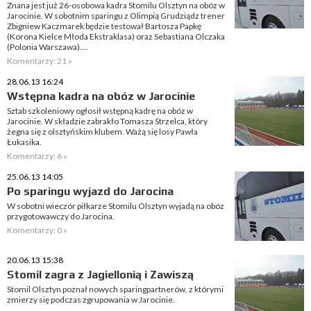
Znana jest już 26-osobowa kadra Stomilu Olsztyn na obóz w
Jarocinie. W sobotnim sparingu z Olimpią Grudziądz trener
Zbigniew Kaczmarek będzie testował Bartosza Papkę
(Korona Kielce Młoda Ekstraklasa) oraz Sebastiana Olczaka
(Polonia Warszawa)....
Komentarzy: 21 »
28.06.13 16:24
Wstępna kadra na obóz w Jarocinie
Sztab szkoleniowy ogłosił wstępną kadrę na obóz w
Jarocinie. W składzie zabrakło Tomasza Strzelca, który
żegna się z olsztyńskim klubem. Ważą się losy Pawła
Łukasika.
Komentarzy: 6 »
25.06.13 14:05
Po sparingu wyjazd do Jarocina
W sobotni wieczór piłkarze Stomilu Olsztyn wyjadą na obóz
przygotowawczy do Jarocina.
Komentarzy: 0 »
20.06.13 15:38
Stomil zagra z Jagiellonią i Zawiszą
Stomil Olsztyn poznał nowych sparingpartnerów, z którymi
zmierzy się podczas zgrupowania w Jarocinie.