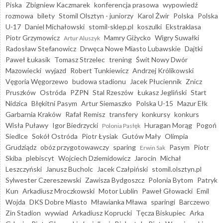
Piska
Zbigniew Kaczmarek
konferencja prasowa
wypowiedź
rozmowa
bilety
Stomil Olsztyn - juniorzy
Karol Żwir
Polska
Polska
U-17
Daniel Michałowski
stomil-sklep.pl
koszulki
Ekstraklasa
Piotr Grzymowicz
Mamry Giżycko
Wigry Suwałki
Artur Aluszyk
Radosław Stefanowicz
Drwęca Nowe Miasto Lubawskie
Dajtki
Paweł Łukasik
Tomasz Strzelec
trening
Świt Nowy Dwór
Mazowiecki
wyjazd
Robert Tunkiewicz
Andrzej Królikowski
Vęgoria Węgorzewo
budowa stadionu
Jacek Płuciennik
Znicz
Pruszków
Ostróda
PZPN
Stal Rzeszów
Łukasz Jegliński
Start
Nidzica
Błękitni Pasym
Artur Siemaszko
Polska U-15
Mazur Ełk
Garbarnia Kraków
Rafał Remisz
transfery
konkursy
konkurs
Wisła Puławy
Igor Biedrzycki
Huragan Morąg
Pogoń
Polonia Pasłęk
Siedlce
Sokół Ostróda
Piotr Łysiak
Gutów Mały
Olimpia
Grudziądz
obóz przygotowawczy
sparing
Pasym
Piotr
Erwin Sak
Skiba
plebiscyt
Wojciech Dziemidowicz
Jarocin
Michał
Leszczyński
Janusz Bucholc
Jacek Czałpiński
stomil.olsztyn.pl
Sylwester Czereszewski
Zawisza Bydgoszcz
Polonia Bytom
Patryk
Kun
Arkadiusz Mroczkowski
Motor Lublin
Paweł Głowacki
Emil
Wojda
DKS Dobre Miasto
Mławianka Mława
sparingi
Barczewo
Zin Stadion
wywiad
Arkadiusz Koprucki
Tęcza Biskupiec
Arka