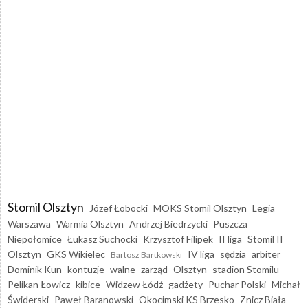
Stomil Olsztyn
Józef Łobocki
MOKS Stomil Olsztyn
Legia
Warszawa
Warmia Olsztyn
Andrzej Biedrzycki
Puszcza
Niepołomice
Łukasz Suchocki
Krzysztof Filipek
II liga
Stomil II
Olsztyn
GKS Wikielec
IV liga
sędzia
arbiter
Bartosz Bartkowski
Dominik Kun
kontuzje
walne
zarząd
Olsztyn
stadion Stomilu
Pelikan Łowicz
kibice
Widzew Łódź
gadżety
Puchar Polski
Michał
Świderski
Paweł Baranowski
Okocimski KS Brzesko
Znicz Biała