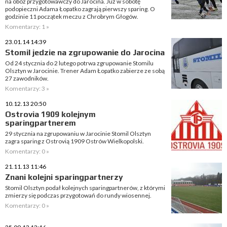
na obóz przygotowawczy do Jarocina. Już w sobotę
podopieczni Adama Łopatko zagrają pierwszy sparing. O
godzinie 11 początek meczu z Chrobrym Głogów.
Komentarzy: 1 »
23.01.14 14:39
Stomil jedzie na zgrupowanie do Jarocina
Od 24 stycznia do 2 lutego potrwa zgrupowanie Stomilu
Olsztyn w Jarocinie. Trener Adam Łopatko zabierze ze sobą
27 zawodników.
Komentarzy: 3 »
10.12.13 20:50
Ostrovia 1909 kolejnym
sparingpartnerem
29 stycznia na zgrupowaniu w Jarocinie Stomil Olsztyn
zagra sparing z Ostrovią 1909 Ostrów Wielkopolski.
Komentarzy: 0 »
21.11.13 11:46
Znani kolejni sparingpartnerzy
Stomil Olsztyn podał kolejnych sparingpartnerów, z którymi
zmierzy się podczas przygotowań do rundy wiosennej.
Komentarzy: 0 »