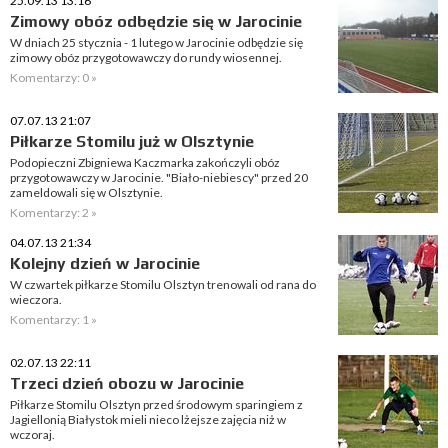
25.09.13 13:16
Zimowy obóz odbędzie się w Jarocinie
W dniach 25 stycznia - 1 lutego w Jarocinie odbędzie się
zimowy obóz przygotowawczy do rundy wiosennej.
Komentarzy: 0 »
07.07.13 21:07
Piłkarze Stomilu już w Olsztynie
Podopieczni Zbigniewa Kaczmarka zakończyli obóz
przygotowawczy w Jarocinie. "Biało-niebiescy" przed 20
zameldowali się w Olsztynie.
Komentarzy: 2 »
04.07.13 21:34
Kolejny dzień w Jarocinie
W czwartek piłkarze Stomilu Olsztyn trenowali od rana do
wieczora.
Komentarzy: 1 »
02.07.13 22:11
Trzeci dzień obozu w Jarocinie
Piłkarze Stomilu Olsztyn przed środowym sparingiem z
Jagiellonią Białystok mieli nieco lżejsze zajęcia niż w
wczoraj.