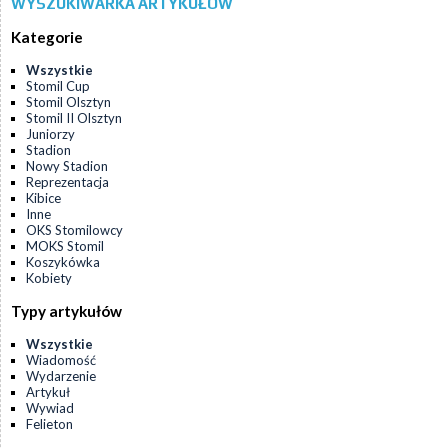
WYSZUKIWARKA ARTYKUŁÓW
Kategorie
Wszystkie
Stomil Cup
Stomil Olsztyn
Stomil II Olsztyn
Juniorzy
Stadion
Nowy Stadion
Reprezentacja
Kibice
Inne
OKS Stomilowcy
MOKS Stomil
Koszykówka
Kobiety
Typy artykułów
Wszystkie
Wiadomość
Wydarzenie
Artykuł
Wywiad
Felieton