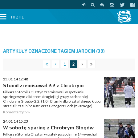
menu
ARTYKUŁY OZNACZONE TAGIEM JAROCIN (39)
1
2
25.01.14 12:48
Stomil zremisował 2:2 z Chrobrym
Piłkarze Stomilu Olsztyn zremisowali w spotkaniu
sparingowym z liderem drugiej ligi grupy zachodniej
Chrobrym Głogów 2:2: (1:0). Bramki dla olsztyńskiego klubu
strzelali: Yasuhiro Katō oraz Grzegorz Lech (z karnego).
Komentarzy: 9 »
24.01.14 15:23
W sobotę sparing z Chrobrym Głogów
Piłkarze Stomilu Olsztyn w piątek po godzinie 14 wyjechali