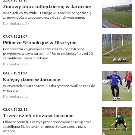
25.09.13 13:16
Zimowy obóz odbędzie się w Jarocinie
W dniach 25 stycznia - 1 lutego w Jarocinie odbędzie się
zimowy obóz przygotowawczy do rundy wiosennej.
Komentarzy: 0 »
07.07.13 21:07
Piłkarze Stomilu już w Olsztynie
Podopieczni Zbigniewa Kaczmarka zakończyli obóz
przygotowawczy w Jarocinie. "Biało-niebiescy" przed 20
zameldowali się w Olsztynie.
Komentarzy: 2 »
04.07.13 21:34
Kolejny dzień w Jarocinie
W czwartek piłkarze Stomilu Olsztyn trenowali od rana do
wieczora.
Komentarzy: 1 »
02.07.13 22:11
Trzeci dzień obozu w Jarocinie
Piłkarze Stomilu Olsztyn przed środowym sparingiem z
Jagiellonią Białystok mieli nieco lżejsze zajęcia niż w
wczoraj.