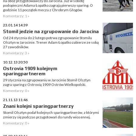
na obóz przygotowawczy do Jarocina. Już w sobotę
podopieczni Adama Łopatko zagrają pierwszy sparing. O
godzinie 11 początek meczu z Chrobrym Głogów.
Komentarzy: 1 »
23.01.14 14:39
Stomil jedzie na zgrupowanie do Jarocina
Od 24 stycznia do 2 lutego potrwa zgrupowanie Stomilu
Olsztyn w Jarocinie. Trener Adam Łopatko zabierze ze sobą
27 zawodników.
Komentarzy: 3 »
10.12.13 20:50
Ostrovia 1909 kolejnym
sparingpartnerem
29 stycznia na zgrupowaniu w Jarocinie Stomil Olsztyn
zagra sparing z Ostrovią 1909 Ostrów Wielkopolski.
Komentarzy: 0 »
21.11.13 11:46
Znani kolejni sparingpartnerzy
Stomil Olsztyn podał kolejnych sparingpartnerów, z którymi
zmierzy się podczas przygotowań do rundy wiosennej.
Komentarzy: 0 »