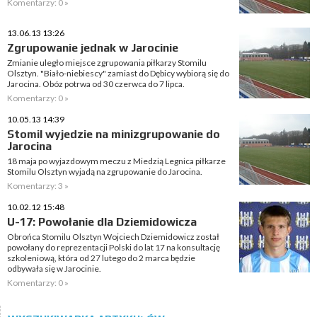
Komentarzy: 0 »
13.06.13 13:26
Zgrupowanie jednak w Jarocinie
Zmianie uległo miejsce zgrupowania piłkarzy Stomilu
Olsztyn. "Biało-niebiescy" zamiast do Dębicy wybiorą się do
Jarocina. Obóz potrwa od 30 czerwca do 7 lipca.
Komentarzy: 0 »
10.05.13 14:39
Stomil wyjedzie na minizgrupowanie do
Jarocina
18 maja po wyjazdowym meczu z Miedzią Legnica piłkarze
Stomilu Olsztyn wyjadą na zgrupowanie do Jarocina.
Komentarzy: 3 »
10.02.12 15:48
U-17: Powołanie dla Dziemidowicza
Obrońca Stomilu Olsztyn Wojciech Dziemidowicz został
powołany do reprezentacji Polski do lat 17 na konsultację
szkoleniową, która od 27 lutego do 2 marca będzie
odbywała się w Jarocinie.
Komentarzy: 0 »