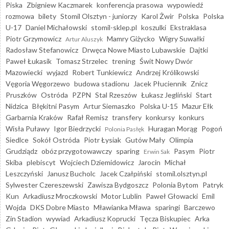
Piska
Zbigniew Kaczmarek
konferencja prasowa
wypowiedź
rozmowa
bilety
Stomil Olsztyn - juniorzy
Karol Żwir
Polska
Polska
U-17
Daniel Michałowski
stomil-sklep.pl
koszulki
Ekstraklasa
Piotr Grzymowicz
Mamry Giżycko
Wigry Suwałki
Artur Aluszyk
Radosław Stefanowicz
Drwęca Nowe Miasto Lubawskie
Dajtki
Paweł Łukasik
Tomasz Strzelec
trening
Świt Nowy Dwór
Mazowiecki
wyjazd
Robert Tunkiewicz
Andrzej Królikowski
Vęgoria Węgorzewo
budowa stadionu
Jacek Płuciennik
Znicz
Pruszków
Ostróda
PZPN
Stal Rzeszów
Łukasz Jegliński
Start
Nidzica
Błękitni Pasym
Artur Siemaszko
Polska U-15
Mazur Ełk
Garbarnia Kraków
Rafał Remisz
transfery
konkursy
konkurs
Wisła Puławy
Igor Biedrzycki
Huragan Morąg
Pogoń
Polonia Pasłęk
Siedlce
Sokół Ostróda
Piotr Łysiak
Gutów Mały
Olimpia
Grudziądz
obóz przygotowawczy
sparing
Pasym
Piotr
Erwin Sak
Skiba
plebiscyt
Wojciech Dziemidowicz
Jarocin
Michał
Leszczyński
Janusz Bucholc
Jacek Czałpiński
stomil.olsztyn.pl
Sylwester Czereszewski
Zawisza Bydgoszcz
Polonia Bytom
Patryk
Kun
Arkadiusz Mroczkowski
Motor Lublin
Paweł Głowacki
Emil
Wojda
DKS Dobre Miasto
Mławianka Mława
sparingi
Barczewo
Zin Stadion
wywiad
Arkadiusz Koprucki
Tęcza Biskupiec
Arka