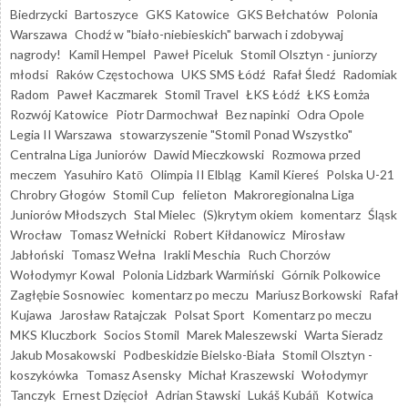
Biedrzycki
Bartoszyce
GKS Katowice
GKS Bełchatów
Polonia
Warszawa
Chodź w "biało-niebieskich" barwach i zdobywaj
nagrody!
Kamil Hempel
Paweł Piceluk
Stomil Olsztyn - juniorzy
młodsi
Raków Częstochowa
UKS SMS Łódź
Rafał Śledź
Radomiak
Radom
Paweł Kaczmarek
Stomil Travel
ŁKS Łódź
ŁKS Łomża
Rozwój Katowice
Piotr Darmochwał
Bez napinki
Odra Opole
Legia II Warszawa
stowarzyszenie "Stomil Ponad Wszystko"
Centralna Liga Juniorów
Dawid Mieczkowski
Rozmowa przed
meczem
Yasuhiro Katō
Olimpia II Elbląg
Kamil Kiereś
Polska U-21
Chrobry Głogów
Stomil Cup
felieton
Makroregionalna Liga
Juniorów Młodszych
Stal Mielec
(S)krytym okiem
komentarz
Śląsk
Wrocław
Tomasz Wełnicki
Robert Kiłdanowicz
Mirosław
Jabłoński
Tomasz Wełna
Irakli Meschia
Ruch Chorzów
Wołodymyr Kowal
Polonia Lidzbark Warmiński
Górnik Polkowice
Zagłębie Sosnowiec
komentarz po meczu
Mariusz Borkowski
Rafał
Kujawa
Jarosław Ratajczak
Polsat Sport
Komentarz po meczu
MKS Kluczbork
Socios Stomil
Marek Maleszewski
Warta Sieradz
Jakub Mosakowski
Podbeskidzie Bielsko-Biała
Stomil Olsztyn -
koszykówka
Tomasz Asensky
Michał Kraszewski
Wołodymyr
Tanczyk
Ernest Dzięcioł
Adrian Stawski
Lukáš Kubáň
Kotwica