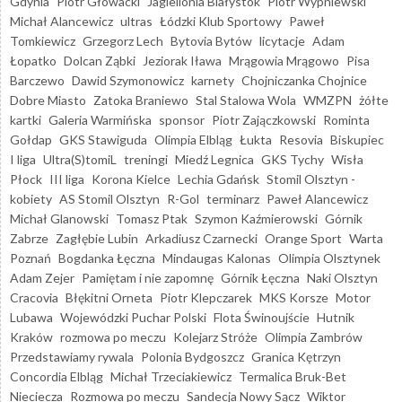
Gdynia
Piotr Głowacki
Jagiellonia Białystok
Piotr Wypniewski
Michał Alancewicz
ultras
Łódzki Klub Sportowy
Paweł
Tomkiewicz
Grzegorz Lech
Bytovia Bytów
licytacje
Adam
Łopatko
Dolcan Ząbki
Jeziorak Iława
Mrągowia Mrągowo
Pisa
Barczewo
Dawid Szymonowicz
karnety
Chojniczanka Chojnice
Dobre Miasto
Zatoka Braniewo
Stal Stalowa Wola
WMZPN
żółte
kartki
Galeria Warmińska
sponsor
Piotr Zajączkowski
Rominta
Gołdap
GKS Stawiguda
Olimpia Elbląg
Łukta
Resovia
Biskupiec
I liga
Ultra(S)tomiL
treningi
Miedź Legnica
GKS Tychy
Wisła
Płock
III liga
Korona Kielce
Lechia Gdańsk
Stomil Olsztyn -
kobiety
AS Stomil Olsztyn
R-Gol
terminarz
Paweł Alancewicz
Michał Glanowski
Tomasz Ptak
Szymon Kaźmierowski
Górnik
Zabrze
Zagłębie Lubin
Arkadiusz Czarnecki
Orange Sport
Warta
Poznań
Bogdanka Łęczna
Mindaugas Kalonas
Olimpia Olsztynek
Adam Zejer
Pamiętam i nie zapomnę
Górnik Łęczna
Naki Olsztyn
Cracovia
Błękitni Orneta
Piotr Klepczarek
MKS Korsze
Motor
Lubawa
Wojewódzki Puchar Polski
Flota Świnoujście
Hutnik
Kraków
rozmowa po meczu
Kolejarz Stróże
Olimpia Zambrów
Przedstawiamy rywala
Polonia Bydgoszcz
Granica Kętrzyn
Concordia Elbląg
Michał Trzeciakiewicz
Termalica Bruk-Bet
Nieciecza
Rozmowa po meczu
Sandecja Nowy Sącz
Wiktor