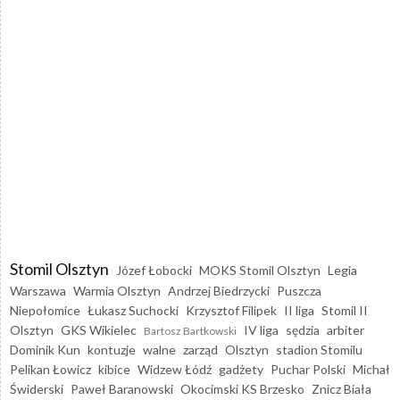
Stomil Olsztyn
Józef Łobocki
MOKS Stomil Olsztyn
Legia
Warszawa
Warmia Olsztyn
Andrzej Biedrzycki
Puszcza
Niepołomice
Łukasz Suchocki
Krzysztof Filipek
II liga
Stomil II
Olsztyn
GKS Wikielec
IV liga
sędzia
arbiter
Bartosz Bartkowski
Dominik Kun
kontuzje
walne
zarząd
Olsztyn
stadion Stomilu
Pelikan Łowicz
kibice
Widzew Łódź
gadżety
Puchar Polski
Michał
Świderski
Paweł Baranowski
Okocimski KS Brzesko
Znicz Biała