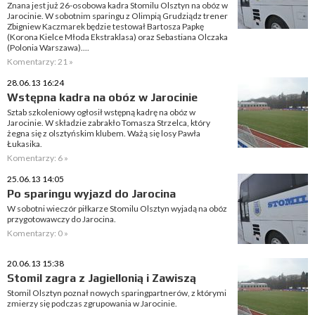
Znana jest już 26-osobowa kadra Stomilu Olsztyn na obóz w
Jarocinie. W sobotnim sparingu z Olimpią Grudziądz trener
Zbigniew Kaczmarek będzie testował Bartosza Papkę
(Korona Kielce Młoda Ekstraklasa) oraz Sebastiana Olczaka
(Polonia Warszawa)....
Komentarzy: 21 »
28.06.13 16:24
Wstępna kadra na obóz w Jarocinie
Sztab szkoleniowy ogłosił wstępną kadrę na obóz w
Jarocinie. W składzie zabrakło Tomasza Strzelca, który
żegna się z olsztyńskim klubem. Ważą się losy Pawła
Łukasika.
Komentarzy: 6 »
25.06.13 14:05
Po sparingu wyjazd do Jarocina
W sobotni wieczór piłkarze Stomilu Olsztyn wyjadą na obóz
przygotowawczy do Jarocina.
Komentarzy: 0 »
20.06.13 15:38
Stomil zagra z Jagiellonią i Zawiszą
Stomil Olsztyn poznał nowych sparingpartnerów, z którymi
zmierzy się podczas zgrupowania w Jarocinie.