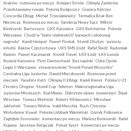
Kraków
rozmowa po meczu
Kolejarz Stróże
Olimpia Zambrów
Przedstawiamy rywala
Polonia Bydgoszcz
Granica Kętrzyn
Concordia Elbląg
Michał Trzeciakiewicz
Termalica Bruk-Bet
Nieciecza
Rozmowa po meczu
Sandecja Nowy Sącz
Wiktor
Biedrzycki
Bartoszyce
GKS Katowice
GKS Bełchatów
Polonia
Warszawa
Chodź w "biało-niebieskich" barwach i zdobywaj
nagrody!
Kamil Hempel
Paweł Piceluk
Stomil Olsztyn - juniorzy
młodsi
Raków Częstochowa
UKS SMS Łódź
Rafał Śledź
Radomiak
Radom
Paweł Kaczmarek
Stomil Travel
ŁKS Łódź
ŁKS Łomża
Rozwój Katowice
Piotr Darmochwał
Bez napinki
Odra Opole
Legia II Warszawa
stowarzyszenie "Stomil Ponad Wszystko"
Centralna Liga Juniorów
Dawid Mieczkowski
Rozmowa przed
meczem
Yasuhiro Katō
Olimpia II Elbląg
Kamil Kiereś
Polska U-21
Chrobry Głogów
Stomil Cup
felieton
Makroregionalna Liga
Juniorów Młodszych
Stal Mielec
(S)krytym okiem
komentarz
Śląsk
Wrocław
Tomasz Wełnicki
Robert Kiłdanowicz
Mirosław
Jabłoński
Tomasz Wełna
Irakli Meschia
Ruch Chorzów
Wołodymyr Kowal
Polonia Lidzbark Warmiński
Górnik Polkowice
Zagłębie Sosnowiec
komentarz po meczu
Mariusz Borkowski
Rafał
Kujawa
Jarosław Ratajczak
Polsat Sport
Komentarz po meczu