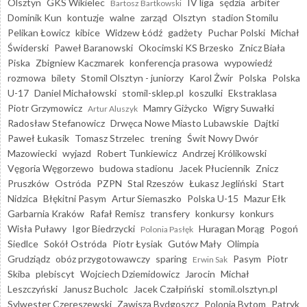
Olsztyn
GKS Wikielec
IV liga
sędzia
arbiter
Bartosz Bartkowski
Dominik Kun
kontuzje
walne
zarząd
Olsztyn
stadion Stomilu
Pelikan Łowicz
kibice
Widzew Łódź
gadżety
Puchar Polski
Michał
Świderski
Paweł Baranowski
Okocimski KS Brzesko
Znicz Biała
Piska
Zbigniew Kaczmarek
konferencja prasowa
wypowiedź
rozmowa
bilety
Stomil Olsztyn - juniorzy
Karol Żwir
Polska
Polska
U-17
Daniel Michałowski
stomil-sklep.pl
koszulki
Ekstraklasa
Piotr Grzymowicz
Mamry Giżycko
Wigry Suwałki
Artur Aluszyk
Radosław Stefanowicz
Drwęca Nowe Miasto Lubawskie
Dajtki
Paweł Łukasik
Tomasz Strzelec
trening
Świt Nowy Dwór
Mazowiecki
wyjazd
Robert Tunkiewicz
Andrzej Królikowski
Vęgoria Węgorzewo
budowa stadionu
Jacek Płuciennik
Znicz
Pruszków
Ostróda
PZPN
Stal Rzeszów
Łukasz Jegliński
Start
Nidzica
Błękitni Pasym
Artur Siemaszko
Polska U-15
Mazur Ełk
Garbarnia Kraków
Rafał Remisz
transfery
konkursy
konkurs
Wisła Puławy
Igor Biedrzycki
Huragan Morąg
Pogoń
Polonia Pasłęk
Siedlce
Sokół Ostróda
Piotr Łysiak
Gutów Mały
Olimpia
Grudziądz
obóz przygotowawczy
sparing
Pasym
Piotr
Erwin Sak
Skiba
plebiscyt
Wojciech Dziemidowicz
Jarocin
Michał
Leszczyński
Janusz Bucholc
Jacek Czałpiński
stomil.olsztyn.pl
Sylwester Czereszewski
Zawisza Bydgoszcz
Polonia Bytom
Patryk