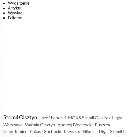
Wydarzenie
Artykuł
Wywiad
Felieton
Stomil Olsztyn
Józef Łobocki
MOKS Stomil Olsztyn
Legia
Warszawa
Warmia Olsztyn
Andrzej Biedrzycki
Puszcza
Niepołomice
Łukasz Suchocki
Krzysztof Filipek
II liga
Stomil II