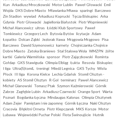
Kun
Arkadiusz Mroczkowski
Motor Lublin
Paweł Głowacki
Emil
Wojda
DKS Dobre Miasto
Mławianka Mława
sparingi
Barczewo
Zin Stadion
wywiad
Arkadiusz Koprucki
Tęcza Biskupiec
Arka
Gdynia
Piotr Głowacki
Jagiellonia Białystok
Piotr Wypniewski
Michał Alancewicz
ultras
Łódzki Klub Sportowy
Paweł
Tomkiewicz
Grzegorz Lech
Bytovia Bytów
licytacje
Adam
Łopatko
Dolcan Ząbki
Jeziorak Iława
Mrągowia Mrągowo
Pisa
Barczewo
Dawid Szymonowicz
karnety
Chojniczanka Chojnice
Dobre Miasto
Zatoka Braniewo
Stal Stalowa Wola
WMZPN
żółte
kartki
Galeria Warmińska
sponsor
Piotr Zajączkowski
Rominta
Gołdap
GKS Stawiguda
Olimpia Elbląg
Łukta
Resovia
Biskupiec
I liga
Ultra(S)tomiL
treningi
Miedź Legnica
GKS Tychy
Wisła
Płock
III liga
Korona Kielce
Lechia Gdańsk
Stomil Olsztyn -
kobiety
AS Stomil Olsztyn
R-Gol
terminarz
Paweł Alancewicz
Michał Glanowski
Tomasz Ptak
Szymon Kaźmierowski
Górnik
Zabrze
Zagłębie Lubin
Arkadiusz Czarnecki
Orange Sport
Warta
Poznań
Bogdanka Łęczna
Mindaugas Kalonas
Olimpia Olsztynek
Adam Zejer
Pamiętam i nie zapomnę
Górnik Łęczna
Naki Olsztyn
Cracovia
Błękitni Orneta
Piotr Klepczarek
MKS Korsze
Motor
Lubawa
Wojewódzki Puchar Polski
Flota Świnoujście
Hutnik