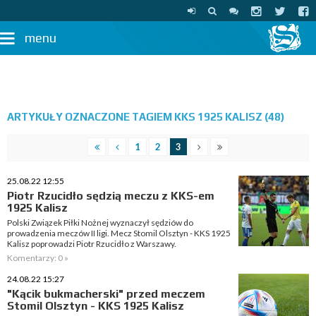
menu
ARTYKUŁY OZNACZONE TAGIEM KKS 1925 KALISZ (48)
1
2
3
25.08.22 12:55
Piotr Rzucidło sędzią meczu z KKS-em
1925 Kalisz
Polski Związek Piłki Nożnej wyznaczył sędziów do
prowadzenia meczów II ligi. Mecz Stomil Olsztyn - KKS 1925
Kalisz poprowadzi Piotr Rzucidło z Warszawy.
Komentarzy: 0 »
24.08.22 15:27
"Kącik bukmacherski" przed meczem
Stomil Olsztyn - KKS 1925 Kalisz