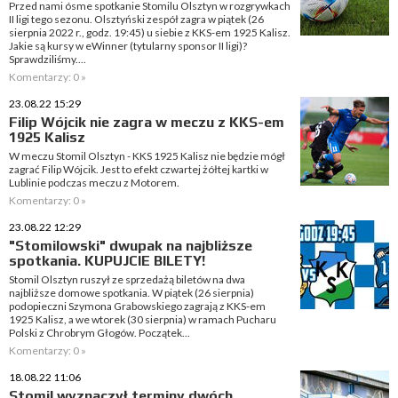
Przed nami ósme spotkanie Stomilu Olsztyn w rozgrywkach
II ligi tego sezonu. Olsztyński zespół zagra w piątek (26
sierpnia 2022 r., godz. 19:45) u siebie z KKS-em 1925 Kalisz.
Jakie są kursy w eWinner (tytularny sponsor II ligi)?
Sprawdziliśmy....
Komentarzy: 0 »
23.08.22 15:29
Filip Wójcik nie zagra w meczu z KKS-em
1925 Kalisz
W meczu Stomil Olsztyn - KKS 1925 Kalisz nie będzie mógł
zagrać Filip Wójcik. Jest to efekt czwartej żółtej kartki w
Lublinie podczas meczu z Motorem.
Komentarzy: 0 »
23.08.22 12:29
"Stomilowski" dwupak na najbliższe
spotkania. KUPUJCIE BILETY!
Stomil Olsztyn ruszył ze sprzedażą biletów na dwa
najbliższe domowe spotkania. W piątek (26 sierpnia)
podopieczni Szymona Grabowskiego zagrają z KKS-em
1925 Kalisz, a we wtorek (30 sierpnia) w ramach Pucharu
Polski z Chrobrym Głogów. Początek...
Komentarzy: 0 »
18.08.22 11:06
Stomil wyznaczył terminy dwóch