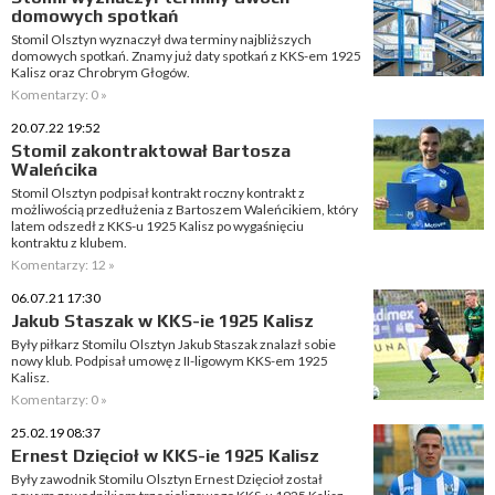
domowych spotkań
Stomil Olsztyn wyznaczył dwa terminy najbliższych
domowych spotkań. Znamy już daty spotkań z KKS-em 1925
Kalisz oraz Chrobrym Głogów.
Komentarzy: 0 »
20.07.22 19:52
Stomil zakontraktował Bartosza
Waleńcika
Stomil Olsztyn podpisał kontrakt roczny kontrakt z
możliwością przedłużenia z Bartoszem Waleńcikiem, który
latem odszedł z KKS-u 1925 Kalisz po wygaśnięciu
kontraktu z klubem.
Komentarzy: 12 »
06.07.21 17:30
Jakub Staszak w KKS-ie 1925 Kalisz
Były piłkarz Stomilu Olsztyn Jakub Staszak znalazł sobie
nowy klub. Podpisał umowę z II-ligowym KKS-em 1925
Kalisz.
Komentarzy: 0 »
25.02.19 08:37
Ernest Dzięcioł w KKS-ie 1925 Kalisz
Były zawodnik Stomilu Olsztyn Ernest Dzięcioł został