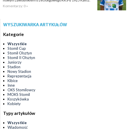
nowym zawodnikiem trzecioligowego KKS-u 1925 Kalisz.
Komentarzy: 0 »
WYSZUKIWARKA ARTYKUŁÓW
Kategorie
Wszystkie
Stomil Cup
Stomil Olsztyn
Stomil II Olsztyn
Juniorzy
Stadion
Nowy Stadion
Reprezentacja
Kibice
Inne
OKS Stomilowcy
MOKS Stomil
Koszykówka
Kobiety
Typy artykułów
Wszystkie
Wiadomość