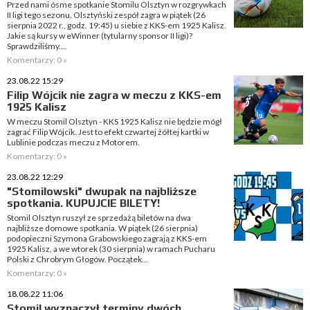
Przed nami ósme spotkanie Stomilu Olsztyn w rozgrywkach
II ligi tego sezonu. Olsztyński zespół zagra w piątek (26
sierpnia 2022 r., godz. 19:45) u siebie z KKS-em 1925 Kalisz.
Jakie są kursy w eWinner (tytularny sponsor II ligi)?
Sprawdziliśmy....
Komentarzy: 0 »
23.08.22 15:29
Filip Wójcik nie zagra w meczu z KKS-em
1925 Kalisz
W meczu Stomil Olsztyn - KKS 1925 Kalisz nie będzie mógł
zagrać Filip Wójcik. Jest to efekt czwartej żółtej kartki w
Lublinie podczas meczu z Motorem.
Komentarzy: 0 »
23.08.22 12:29
"Stomilowski" dwupak na najbliższe
spotkania. KUPUJCIE BILETY!
Stomil Olsztyn ruszył ze sprzedażą biletów na dwa
najbliższe domowe spotkania. W piątek (26 sierpnia)
podopieczni Szymona Grabowskiego zagrają z KKS-em
1925 Kalisz, a we wtorek (30 sierpnia) w ramach Pucharu
Polski z Chrobrym Głogów. Początek...
Komentarzy: 0 »
18.08.22 11:06
Stomil wyznaczył terminy dwóch