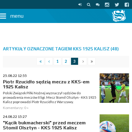
menu
ARTYKUŁY OZNACZONE TAGIEM KKS 1925 KALISZ (48)
1
2
3
25.08.22 12:55
Piotr Rzucidło sędzią meczu z KKS-em
1925 Kalisz
Polski Związek Piłki Nożnej wyznaczył sędziów do
prowadzenia meczów II ligi. Mecz Stomil Olsztyn - KKS 1925
Kalisz poprowadzi Piotr Rzucidło z Warszawy.
Komentarzy: 0 »
24.08.22 15:27
"Kącik bukmacherski" przed meczem
Stomil Olsztyn - KKS 1925 Kalisz