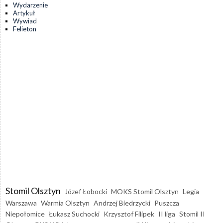
Wydarzenie
Artykuł
Wywiad
Felieton
Stomil Olsztyn
Józef Łobocki
MOKS Stomil Olsztyn
Legia
Warszawa
Warmia Olsztyn
Andrzej Biedrzycki
Puszcza
Niepołomice
Łukasz Suchocki
Krzysztof Filipek
II liga
Stomil II