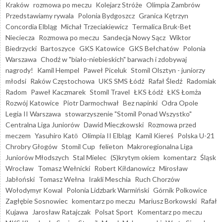
Kraków
rozmowa po meczu
Kolejarz Stróże
Olimpia Zambrów
Przedstawiamy rywala
Polonia Bydgoszcz
Granica Kętrzyn
Concordia Elbląg
Michał Trzeciakiewicz
Termalica Bruk-Bet
Nieciecza
Rozmowa po meczu
Sandecja Nowy Sącz
Wiktor
Biedrzycki
Bartoszyce
GKS Katowice
GKS Bełchatów
Polonia
Warszawa
Chodź w "biało-niebieskich" barwach i zdobywaj
nagrody!
Kamil Hempel
Paweł Piceluk
Stomil Olsztyn - juniorzy
młodsi
Raków Częstochowa
UKS SMS Łódź
Rafał Śledź
Radomiak
Radom
Paweł Kaczmarek
Stomil Travel
ŁKS Łódź
ŁKS Łomża
Rozwój Katowice
Piotr Darmochwał
Bez napinki
Odra Opole
Legia II Warszawa
stowarzyszenie "Stomil Ponad Wszystko"
Centralna Liga Juniorów
Dawid Mieczkowski
Rozmowa przed
meczem
Yasuhiro Katō
Olimpia II Elbląg
Kamil Kiereś
Polska U-21
Chrobry Głogów
Stomil Cup
felieton
Makroregionalna Liga
Juniorów Młodszych
Stal Mielec
(S)krytym okiem
komentarz
Śląsk
Wrocław
Tomasz Wełnicki
Robert Kiłdanowicz
Mirosław
Jabłoński
Tomasz Wełna
Irakli Meschia
Ruch Chorzów
Wołodymyr Kowal
Polonia Lidzbark Warmiński
Górnik Polkowice
Zagłębie Sosnowiec
komentarz po meczu
Mariusz Borkowski
Rafał
Kujawa
Jarosław Ratajczak
Polsat Sport
Komentarz po meczu