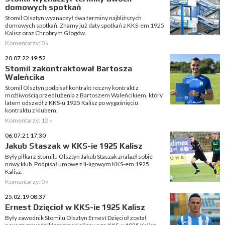
domowych spotkań
Stomil Olsztyn wyznaczył dwa terminy najbliższych
domowych spotkań. Znamy już daty spotkań z KKS-em 1925
Kalisz oraz Chrobrym Głogów.
Komentarzy: 0 »
20.07.22 19:52
Stomil zakontraktował Bartosza
Waleńcika
Stomil Olsztyn podpisał kontrakt roczny kontrakt z
możliwością przedłużenia z Bartoszem Waleńcikiem, który
latem odszedł z KKS-u 1925 Kalisz po wygaśnięciu
kontraktu z klubem.
Komentarzy: 12 »
06.07.21 17:30
Jakub Staszak w KKS-ie 1925 Kalisz
Były piłkarz Stomilu Olsztyn Jakub Staszak znalazł sobie
nowy klub. Podpisał umowę z II-ligowym KKS-em 1925
Kalisz.
Komentarzy: 0 »
25.02.19 08:37
Ernest Dzięcioł w KKS-ie 1925 Kalisz
Były zawodnik Stomilu Olsztyn Ernest Dzięcioł został