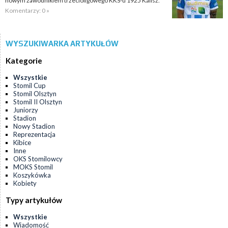
nowym zawodnikiem trzecioligowego KKS-u 1925 Kalisz.
Komentarzy: 0 »
WYSZUKIWARKA ARTYKUŁÓW
Kategorie
Wszystkie
Stomil Cup
Stomil Olsztyn
Stomil II Olsztyn
Juniorzy
Stadion
Nowy Stadion
Reprezentacja
Kibice
Inne
OKS Stomilowcy
MOKS Stomil
Koszykówka
Kobiety
Typy artykułów
Wszystkie
Wiadomość