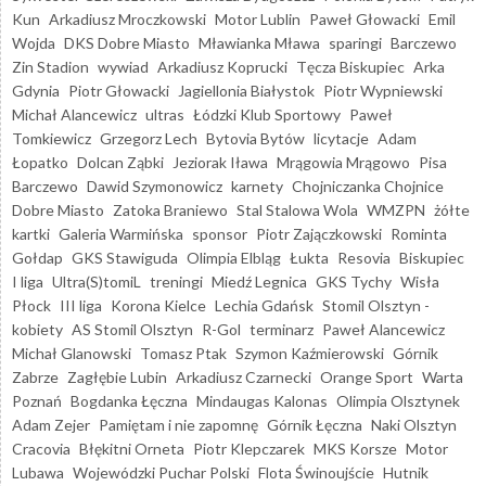
Kun
Arkadiusz Mroczkowski
Motor Lublin
Paweł Głowacki
Emil
Wojda
DKS Dobre Miasto
Mławianka Mława
sparingi
Barczewo
Zin Stadion
wywiad
Arkadiusz Koprucki
Tęcza Biskupiec
Arka
Gdynia
Piotr Głowacki
Jagiellonia Białystok
Piotr Wypniewski
Michał Alancewicz
ultras
Łódzki Klub Sportowy
Paweł
Tomkiewicz
Grzegorz Lech
Bytovia Bytów
licytacje
Adam
Łopatko
Dolcan Ząbki
Jeziorak Iława
Mrągowia Mrągowo
Pisa
Barczewo
Dawid Szymonowicz
karnety
Chojniczanka Chojnice
Dobre Miasto
Zatoka Braniewo
Stal Stalowa Wola
WMZPN
żółte
kartki
Galeria Warmińska
sponsor
Piotr Zajączkowski
Rominta
Gołdap
GKS Stawiguda
Olimpia Elbląg
Łukta
Resovia
Biskupiec
I liga
Ultra(S)tomiL
treningi
Miedź Legnica
GKS Tychy
Wisła
Płock
III liga
Korona Kielce
Lechia Gdańsk
Stomil Olsztyn -
kobiety
AS Stomil Olsztyn
R-Gol
terminarz
Paweł Alancewicz
Michał Glanowski
Tomasz Ptak
Szymon Kaźmierowski
Górnik
Zabrze
Zagłębie Lubin
Arkadiusz Czarnecki
Orange Sport
Warta
Poznań
Bogdanka Łęczna
Mindaugas Kalonas
Olimpia Olsztynek
Adam Zejer
Pamiętam i nie zapomnę
Górnik Łęczna
Naki Olsztyn
Cracovia
Błękitni Orneta
Piotr Klepczarek
MKS Korsze
Motor
Lubawa
Wojewódzki Puchar Polski
Flota Świnoujście
Hutnik