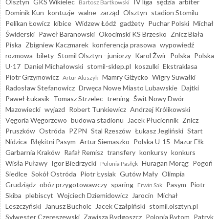
Olsztyn
GKS Wikielec
IV liga
sędzia
arbiter
Bartosz Bartkowski
Dominik Kun
kontuzje
walne
zarząd
Olsztyn
stadion Stomilu
Pelikan Łowicz
kibice
Widzew Łódź
gadżety
Puchar Polski
Michał
Świderski
Paweł Baranowski
Okocimski KS Brzesko
Znicz Biała
Piska
Zbigniew Kaczmarek
konferencja prasowa
wypowiedź
rozmowa
bilety
Stomil Olsztyn - juniorzy
Karol Żwir
Polska
Polska
U-17
Daniel Michałowski
stomil-sklep.pl
koszulki
Ekstraklasa
Piotr Grzymowicz
Mamry Giżycko
Wigry Suwałki
Artur Aluszyk
Radosław Stefanowicz
Drwęca Nowe Miasto Lubawskie
Dajtki
Paweł Łukasik
Tomasz Strzelec
trening
Świt Nowy Dwór
Mazowiecki
wyjazd
Robert Tunkiewicz
Andrzej Królikowski
Vęgoria Węgorzewo
budowa stadionu
Jacek Płuciennik
Znicz
Pruszków
Ostróda
PZPN
Stal Rzeszów
Łukasz Jegliński
Start
Nidzica
Błękitni Pasym
Artur Siemaszko
Polska U-15
Mazur Ełk
Garbarnia Kraków
Rafał Remisz
transfery
konkursy
konkurs
Wisła Puławy
Igor Biedrzycki
Huragan Morąg
Pogoń
Polonia Pasłęk
Siedlce
Sokół Ostróda
Piotr Łysiak
Gutów Mały
Olimpia
Grudziądz
obóz przygotowawczy
sparing
Pasym
Piotr
Erwin Sak
Skiba
plebiscyt
Wojciech Dziemidowicz
Jarocin
Michał
Leszczyński
Janusz Bucholc
Jacek Czałpiński
stomil.olsztyn.pl
Sylwester Czereszewski
Zawisza Bydgoszcz
Polonia Bytom
Patryk