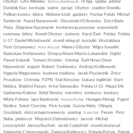
Olsztyn
GKS Wikielec
IV liga
sędzia
arbiter
Bartosz Bartkowski
Dominik Kun
kontuzje
walne
zarząd
Olsztyn
stadion Stomilu
Pelikan Łowicz
kibice
Widzew Łódź
gadżety
Puchar Polski
Michał
Świderski
Paweł Baranowski
Okocimski KS Brzesko
Znicz Biała
Piska
Zbigniew Kaczmarek
konferencja prasowa
wypowiedź
rozmowa
bilety
Stomil Olsztyn - juniorzy
Karol Żwir
Polska
Polska
U-17
Daniel Michałowski
stomil-sklep.pl
koszulki
Ekstraklasa
Piotr Grzymowicz
Mamry Giżycko
Wigry Suwałki
Artur Aluszyk
Radosław Stefanowicz
Drwęca Nowe Miasto Lubawskie
Dajtki
Paweł Łukasik
Tomasz Strzelec
trening
Świt Nowy Dwór
Mazowiecki
wyjazd
Robert Tunkiewicz
Andrzej Królikowski
Vęgoria Węgorzewo
budowa stadionu
Jacek Płuciennik
Znicz
Pruszków
Ostróda
PZPN
Stal Rzeszów
Łukasz Jegliński
Start
Nidzica
Błękitni Pasym
Artur Siemaszko
Polska U-15
Mazur Ełk
Garbarnia Kraków
Rafał Remisz
transfery
konkursy
konkurs
Wisła Puławy
Igor Biedrzycki
Huragan Morąg
Pogoń
Polonia Pasłęk
Siedlce
Sokół Ostróda
Piotr Łysiak
Gutów Mały
Olimpia
Grudziądz
obóz przygotowawczy
sparing
Pasym
Piotr
Erwin Sak
Skiba
plebiscyt
Wojciech Dziemidowicz
Jarocin
Michał
Leszczyński
Janusz Bucholc
Jacek Czałpiński
stomil.olsztyn.pl
Sylwester Czereszewski
Zawisza Bydgoszcz
Polonia Bytom
Patryk