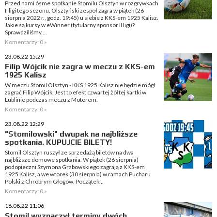
Przed nami ósme spotkanie Stomilu Olsztyn w rozgrywkach
II ligi tego sezonu. Olsztyński zespół zagra w piątek (26
sierpnia 2022 r., godz. 19:45) u siebie z KKS-em 1925 Kalisz.
Jakie są kursy w eWinner (tytularny sponsor II ligi)?
Sprawdziliśmy....
Komentarzy: 0 »
23.08.22 15:29
Filip Wójcik nie zagra w meczu z KKS-em
1925 Kalisz
W meczu Stomil Olsztyn - KKS 1925 Kalisz nie będzie mógł
zagrać Filip Wójcik. Jest to efekt czwartej żółtej kartki w
Lublinie podczas meczu z Motorem.
Komentarzy: 0 »
23.08.22 12:29
"Stomilowski" dwupak na najbliższe
spotkania. KUPUJCIE BILETY!
Stomil Olsztyn ruszył ze sprzedażą biletów na dwa
najbliższe domowe spotkania. W piątek (26 sierpnia)
podopieczni Szymona Grabowskiego zagrają z KKS-em
1925 Kalisz, a we wtorek (30 sierpnia) w ramach Pucharu
Polski z Chrobrym Głogów. Początek...
Komentarzy: 0 »
18.08.22 11:06
Stomil wyznaczył terminy dwóch