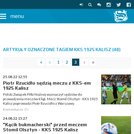
menu
ARTYKUŁY OZNACZONE TAGIEM KKS 1925 KALISZ (48)
1
2
3
25.08.22 12:55
Piotr Rzucidło sędzią meczu z KKS-em
1925 Kalisz
Polski Związek Piłki Nożnej wyznaczył sędziów do
prowadzenia meczów II ligi. Mecz Stomil Olsztyn - KKS 1925
Kalisz poprowadzi Piotr Rzucidło z Warszawy.
Komentarzy: 0 »
24.08.22 15:27
"Kącik bukmacherski" przed meczem
Stomil Olsztyn - KKS 1925 Kalisz