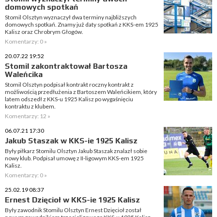
domowych spotkań
Stomil Olsztyn wyznaczył dwa terminy najbliższych
domowych spotkań. Znamy już daty spotkań z KKS-em 1925
Kalisz oraz Chrobrym Głogów.
Komentarzy: 0 »
20.07.22 19:52
Stomil zakontraktował Bartosza
Waleńcika
Stomil Olsztyn podpisał kontrakt roczny kontrakt z
możliwością przedłużenia z Bartoszem Waleńcikiem, który
latem odszedł z KKS-u 1925 Kalisz po wygaśnięciu
kontraktu z klubem.
Komentarzy: 12 »
06.07.21 17:30
Jakub Staszak w KKS-ie 1925 Kalisz
Były piłkarz Stomilu Olsztyn Jakub Staszak znalazł sobie
nowy klub. Podpisał umowę z II-ligowym KKS-em 1925
Kalisz.
Komentarzy: 0 »
25.02.19 08:37
Ernest Dzięcioł w KKS-ie 1925 Kalisz
Były zawodnik Stomilu Olsztyn Ernest Dzięcioł został