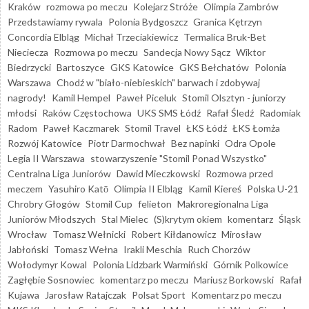
Kraków
rozmowa po meczu
Kolejarz Stróże
Olimpia Zambrów
Przedstawiamy rywala
Polonia Bydgoszcz
Granica Kętrzyn
Concordia Elbląg
Michał Trzeciakiewicz
Termalica Bruk-Bet
Nieciecza
Rozmowa po meczu
Sandecja Nowy Sącz
Wiktor
Biedrzycki
Bartoszyce
GKS Katowice
GKS Bełchatów
Polonia
Warszawa
Chodź w "biało-niebieskich" barwach i zdobywaj
nagrody!
Kamil Hempel
Paweł Piceluk
Stomil Olsztyn - juniorzy
młodsi
Raków Częstochowa
UKS SMS Łódź
Rafał Śledź
Radomiak
Radom
Paweł Kaczmarek
Stomil Travel
ŁKS Łódź
ŁKS Łomża
Rozwój Katowice
Piotr Darmochwał
Bez napinki
Odra Opole
Legia II Warszawa
stowarzyszenie "Stomil Ponad Wszystko"
Centralna Liga Juniorów
Dawid Mieczkowski
Rozmowa przed
meczem
Yasuhiro Katō
Olimpia II Elbląg
Kamil Kiereś
Polska U-21
Chrobry Głogów
Stomil Cup
felieton
Makroregionalna Liga
Juniorów Młodszych
Stal Mielec
(S)krytym okiem
komentarz
Śląsk
Wrocław
Tomasz Wełnicki
Robert Kiłdanowicz
Mirosław
Jabłoński
Tomasz Wełna
Irakli Meschia
Ruch Chorzów
Wołodymyr Kowal
Polonia Lidzbark Warmiński
Górnik Polkowice
Zagłębie Sosnowiec
komentarz po meczu
Mariusz Borkowski
Rafał
Kujawa
Jarosław Ratajczak
Polsat Sport
Komentarz po meczu