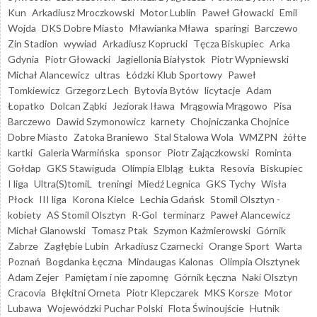
Kun
Arkadiusz Mroczkowski
Motor Lublin
Paweł Głowacki
Emil
Wojda
DKS Dobre Miasto
Mławianka Mława
sparingi
Barczewo
Zin Stadion
wywiad
Arkadiusz Koprucki
Tęcza Biskupiec
Arka
Gdynia
Piotr Głowacki
Jagiellonia Białystok
Piotr Wypniewski
Michał Alancewicz
ultras
Łódzki Klub Sportowy
Paweł
Tomkiewicz
Grzegorz Lech
Bytovia Bytów
licytacje
Adam
Łopatko
Dolcan Ząbki
Jeziorak Iława
Mrągowia Mrągowo
Pisa
Barczewo
Dawid Szymonowicz
karnety
Chojniczanka Chojnice
Dobre Miasto
Zatoka Braniewo
Stal Stalowa Wola
WMZPN
żółte
kartki
Galeria Warmińska
sponsor
Piotr Zajączkowski
Rominta
Gołdap
GKS Stawiguda
Olimpia Elbląg
Łukta
Resovia
Biskupiec
I liga
Ultra(S)tomiL
treningi
Miedź Legnica
GKS Tychy
Wisła
Płock
III liga
Korona Kielce
Lechia Gdańsk
Stomil Olsztyn -
kobiety
AS Stomil Olsztyn
R-Gol
terminarz
Paweł Alancewicz
Michał Glanowski
Tomasz Ptak
Szymon Kaźmierowski
Górnik
Zabrze
Zagłębie Lubin
Arkadiusz Czarnecki
Orange Sport
Warta
Poznań
Bogdanka Łęczna
Mindaugas Kalonas
Olimpia Olsztynek
Adam Zejer
Pamiętam i nie zapomnę
Górnik Łęczna
Naki Olsztyn
Cracovia
Błękitni Orneta
Piotr Klepczarek
MKS Korsze
Motor
Lubawa
Wojewódzki Puchar Polski
Flota Świnoujście
Hutnik