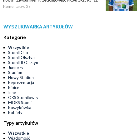
nowym zawodnikiem trzecioligowego KKS-u 1925 Kalisz.
Komentarzy: 0 »
WYSZUKIWARKA ARTYKUŁÓW
Kategorie
Wszystkie
Stomil Cup
Stomil Olsztyn
Stomil II Olsztyn
Juniorzy
Stadion
Nowy Stadion
Reprezentacja
Kibice
Inne
OKS Stomilowcy
MOKS Stomil
Koszykówka
Kobiety
Typy artykułów
Wszystkie
Wiadomość