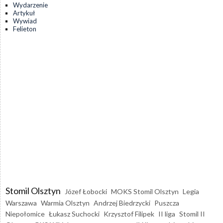
Wydarzenie
Artykuł
Wywiad
Felieton
Stomil Olsztyn
Józef Łobocki
MOKS Stomil Olsztyn
Legia
Warszawa
Warmia Olsztyn
Andrzej Biedrzycki
Puszcza
Niepołomice
Łukasz Suchocki
Krzysztof Filipek
II liga
Stomil II