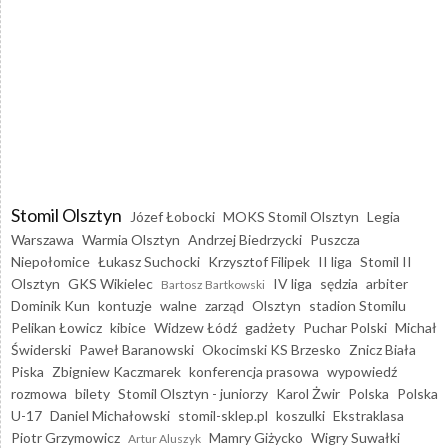
Stomil Olsztyn
Józef Łobocki
MOKS Stomil Olsztyn
Legia
Warszawa
Warmia Olsztyn
Andrzej Biedrzycki
Puszcza
Niepołomice
Łukasz Suchocki
Krzysztof Filipek
II liga
Stomil II
Olsztyn
GKS Wikielec
IV liga
sędzia
arbiter
Bartosz Bartkowski
Dominik Kun
kontuzje
walne
zarząd
Olsztyn
stadion Stomilu
Pelikan Łowicz
kibice
Widzew Łódź
gadżety
Puchar Polski
Michał
Świderski
Paweł Baranowski
Okocimski KS Brzesko
Znicz Biała
Piska
Zbigniew Kaczmarek
konferencja prasowa
wypowiedź
rozmowa
bilety
Stomil Olsztyn - juniorzy
Karol Żwir
Polska
Polska
U-17
Daniel Michałowski
stomil-sklep.pl
koszulki
Ekstraklasa
Piotr Grzymowicz
Mamry Giżycko
Wigry Suwałki
Artur Aluszyk