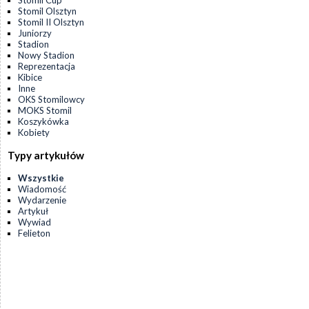
Stomil Cup
Stomil Olsztyn
Stomil II Olsztyn
Juniorzy
Stadion
Nowy Stadion
Reprezentacja
Kibice
Inne
OKS Stomilowcy
MOKS Stomil
Koszykówka
Kobiety
Typy artykułów
Wszystkie
Wiadomość
Wydarzenie
Artykuł
Wywiad
Felieton