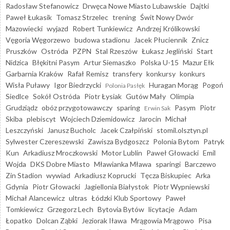
Radosław Stefanowicz
Drwęca Nowe Miasto Lubawskie
Dajtki
Paweł Łukasik
Tomasz Strzelec
trening
Świt Nowy Dwór
Mazowiecki
wyjazd
Robert Tunkiewicz
Andrzej Królikowski
Vęgoria Węgorzewo
budowa stadionu
Jacek Płuciennik
Znicz
Pruszków
Ostróda
PZPN
Stal Rzeszów
Łukasz Jegliński
Start
Nidzica
Błękitni Pasym
Artur Siemaszko
Polska U-15
Mazur Ełk
Garbarnia Kraków
Rafał Remisz
transfery
konkursy
konkurs
Wisła Puławy
Igor Biedrzycki
Huragan Morąg
Pogoń
Polonia Pasłęk
Siedlce
Sokół Ostróda
Piotr Łysiak
Gutów Mały
Olimpia
Grudziądz
obóz przygotowawczy
sparing
Pasym
Piotr
Erwin Sak
Skiba
plebiscyt
Wojciech Dziemidowicz
Jarocin
Michał
Leszczyński
Janusz Bucholc
Jacek Czałpiński
stomil.olsztyn.pl
Sylwester Czereszewski
Zawisza Bydgoszcz
Polonia Bytom
Patryk
Kun
Arkadiusz Mroczkowski
Motor Lublin
Paweł Głowacki
Emil
Wojda
DKS Dobre Miasto
Mławianka Mława
sparingi
Barczewo
Zin Stadion
wywiad
Arkadiusz Koprucki
Tęcza Biskupiec
Arka
Gdynia
Piotr Głowacki
Jagiellonia Białystok
Piotr Wypniewski
Michał Alancewicz
ultras
Łódzki Klub Sportowy
Paweł
Tomkiewicz
Grzegorz Lech
Bytovia Bytów
licytacje
Adam
Łopatko
Dolcan Ząbki
Jeziorak Iława
Mrągowia Mrągowo
Pisa