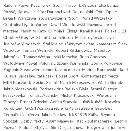
Radom
Paweł Kaczmarek
Stomil Travel
ŁKS Łódź
ŁKS Łomża
Rozwój Katowice
Piotr Darmochwał
Bez napinki
Odra Opole
Legia II Warszawa
stowarzyszenie "Stomil Ponad Wszystko"
Centralna Liga Juniorów
Dawid Mieczkowski
Rozmowa przed
meczem
Yasuhiro Katō
Olimpia II Elbląg
Kamil Kiereś
Polska U-21
Chrobry Głogów
Stomil Cup
felieton
Makroregionalna Liga
Juniorów Młodszych
Stal Mielec
(S)krytym okiem
komentarz
Śląsk
Wrocław
Tomasz Wełnicki
Robert Kiłdanowicz
Mirosław
Jabłoński
Tomasz Wełna
Irakli Meschia
Ruch Chorzów
Wołodymyr Kowal
Polonia Lidzbark Warmiński
Górnik Polkowice
Zagłębie Sosnowiec
komentarz po meczu
Mariusz Borkowski
Rafał
Kujawa
Jarosław Ratajczak
Polsat Sport
Komentarz po meczu
MKS Kluczbork
Socios Stomil
Marek Maleszewski
Warta Sieradz
Jakub Mosakowski
Podbeskidzie Bielsko-Biała
Stomil Olsztyn -
koszykówka
Tomasz Asensky
Michał Kraszewski
Wołodymyr
Tanczyk
Ernest Dzięcioł
Adrian Stawski
Lukáš Kubáň
Kotwica
Kołobrzeg
GKS 1962 Jastrzębie
GKS Jastrzębie
Bruk-Bet
Termalica Nieciecza
Jakub Tecław
KKS 1925 Kalisz
Szymon
Sobczak
Liczby i fakty
Adam Majewski
Kącik bukmacherski
Lech II
Poznań
Radunia Stężyca
Skra Częstochowa
Rozgrzewka
juniorzy