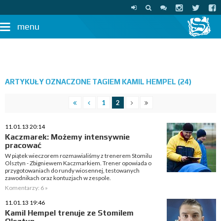
menu
ARTYKUŁY OZNACZONE TAGIEM KAMIL HEMPEL (24)
1
2
11.01.13 20:14
Kaczmarek: Możemy intensywnie
pracować
W piątek wieczorem rozmawialiśmy z trenerem Stomilu
Olsztyn - Zbigniewem Kaczmarkiem. Trener opowiada o
przygotowaniach do rundy wiosennej, testowanych
zawodnikach oraz kontuzjach w zespole.
Komentarzy: 6 »
11.01.13 19:46
Kamil Hempel trenuje ze Stomilem