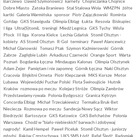
Barczewo
Dawid Szymonowicz
karnety
Chojniczanka Chojnice
Dobre Miasto
Zatoka Braniewo
Stal Stalowa Wola
WMZPN
żółte
kartki
Galeria Warmińska
sponsor
Piotr Zajączkowski
Rominta
Gołdap
GKS Stawiguda
Olimpia Elbląg
Łukta
Resovia
Biskupiec
I liga
Ultra(S)tomiL
treningi
Miedź Legnica
GKS Tychy
Wisła
Płock
III liga
Korona Kielce
Lechia Gdańsk
Stomil Olsztyn -
kobiety
AS Stomil Olsztyn
R-Gol
terminarz
Paweł Alancewicz
Michał Glanowski
Tomasz Ptak
Szymon Kaźmierowski
Górnik
Zabrze
Zagłębie Lubin
Arkadiusz Czarnecki
Orange Sport
Warta
Poznań
Bogdanka Łęczna
Mindaugas Kalonas
Olimpia Olsztynek
Adam Zejer
Pamiętam i nie zapomnę
Górnik Łęczna
Naki Olsztyn
Cracovia
Błękitni Orneta
Piotr Klepczarek
MKS Korsze
Motor
Lubawa
Wojewódzki Puchar Polski
Flota Świnoujście
Hutnik
Kraków
rozmowa po meczu
Kolejarz Stróże
Olimpia Zambrów
Przedstawiamy rywala
Polonia Bydgoszcz
Granica Kętrzyn
Concordia Elbląg
Michał Trzeciakiewicz
Termalica Bruk-Bet
Nieciecza
Rozmowa po meczu
Sandecja Nowy Sącz
Wiktor
Biedrzycki
Bartoszyce
GKS Katowice
GKS Bełchatów
Polonia
Warszawa
Chodź w "biało-niebieskich" barwach i zdobywaj
nagrody!
Kamil Hempel
Paweł Piceluk
Stomil Olsztyn - juniorzy
młodsi
Raków Częstochowa
UKS SMS Łódź
Rafał Śledź
Radomiak