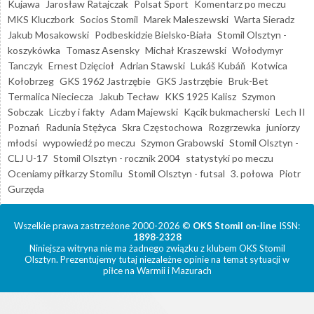
Kujawa
Jarosław Ratajczak
Polsat Sport
Komentarz po meczu
MKS Kluczbork
Socios Stomil
Marek Maleszewski
Warta Sieradz
Jakub Mosakowski
Podbeskidzie Bielsko-Biała
Stomil Olsztyn -
koszykówka
Tomasz Asensky
Michał Kraszewski
Wołodymyr
Tanczyk
Ernest Dzięcioł
Adrian Stawski
Lukáš Kubáň
Kotwica
Kołobrzeg
GKS 1962 Jastrzębie
GKS Jastrzębie
Bruk-Bet
Termalica Nieciecza
Jakub Tecław
KKS 1925 Kalisz
Szymon
Sobczak
Liczby i fakty
Adam Majewski
Kącik bukmacherski
Lech II
Poznań
Radunia Stężyca
Skra Częstochowa
Rozgrzewka
juniorzy
młodsi
wypowiedź po meczu
Szymon Grabowski
Stomil Olsztyn -
CLJ U-17
Stomil Olsztyn - rocznik 2004
statystyki po meczu
Oceniamy piłkarzy Stomilu
Stomil Olsztyn - futsal
3. połowa
Piotr
Gurzęda
Wszelkie prawa zastrzeżone 2000-2026 ©
OKS Stomil on-line
ISSN:
1898-2328
Niniejsza witryna nie ma żadnego związku z klubem OKS Stomil
Olsztyn. Prezentujemy tutaj niezależne opinie na temat sytuacji w
piłce na Warmii i Mazurach