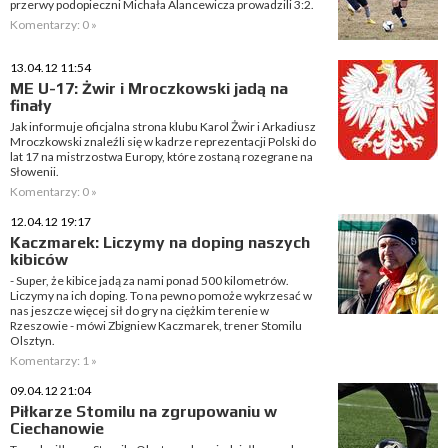
przerwy podopieczni Michała Alancewicza prowadzili 3:2.
Komentarzy: 0 »
13.04.12 11:54
ME U-17: Żwir i Mroczkowski jadą na
finały
Jak informuje oficjalna strona klubu Karol Żwir i Arkadiusz
Mroczkowski znaleźli się w kadrze reprezentacji Polski do
lat 17 na mistrzostwa Europy, które zostaną rozegrane na
Słowenii.
Komentarzy: 0 »
12.04.12 19:17
Kaczmarek: Liczymy na doping naszych
kibiców
- Super, że kibice jadą za nami ponad 500 kilometrów.
Liczymy na ich doping. To na pewno pomoże wykrzesać w
nas jeszcze więcej sił do gry na ciężkim terenie w
Rzeszowie - mówi Zbigniew Kaczmarek, trener Stomilu
Olsztyn.
Komentarzy: 1 »
09.04.12 21:04
Piłkarze Stomilu na zgrupowaniu w
Ciechanowie