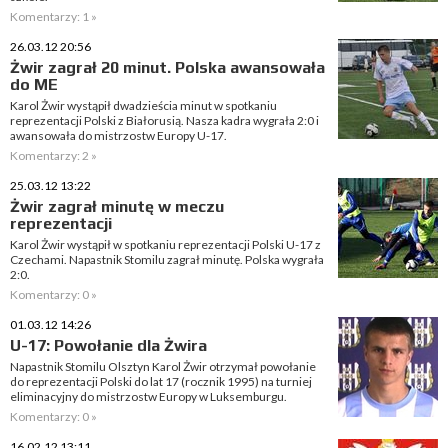
Komentarzy: 1 »
26.03.12 20:56
Żwir zagrał 20 minut. Polska awansowała
do ME
Karol Żwir wystąpił dwadzieścia minut w spotkaniu
reprezentacji Polski z Białorusią. Nasza kadra wygrała 2:0 i
awansowała do mistrzostw Europy U-17.
Komentarzy: 2 »
25.03.12 13:22
Żwir zagrał minutę w meczu
reprezentacji
Karol Żwir wystąpił w spotkaniu reprezentacji Polski U-17 z
Czechami. Napastnik Stomilu zagrał minutę. Polska wygrała
2:0.
Komentarzy: 0 »
01.03.12 14:26
U-17: Powołanie dla Żwira
Napastnik Stomilu Olsztyn Karol Żwir otrzymał powołanie
do reprezentacji Polski do lat 17 (rocznik 1995) na turniej
eliminacyjny do mistrzostw Europy w Luksemburgu.
Komentarzy: 0 »
16.02.12 13:11