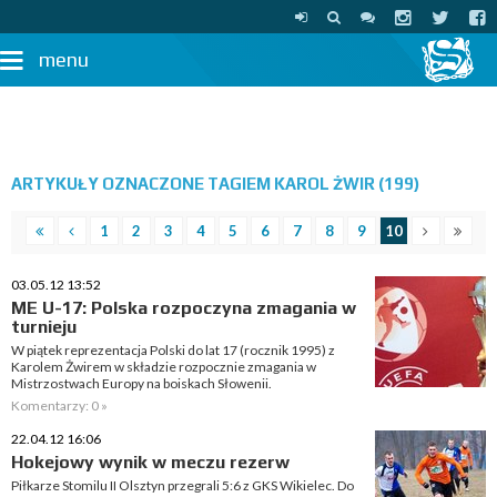
menu
ARTYKUŁY OZNACZONE TAGIEM KAROL ŻWIR (199)
1
2
3
4
5
6
7
8
9
10
03.05.12 13:52
ME U-17: Polska rozpoczyna zmagania w
turnieju
W piątek reprezentacja Polski do lat 17 (rocznik 1995) z
Karolem Żwirem w składzie rozpocznie zmagania w
Mistrzostwach Europy na boiskach Słowenii.
Komentarzy: 0 »
22.04.12 16:06
Hokejowy wynik w meczu rezerw
Piłkarze Stomilu II Olsztyn przegrali 5:6 z GKS Wikielec. Do