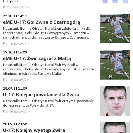
Hiszpanią.
Komentarzy: 5 »
22.10.11 14:11
eME U-17: Gol Żwira z Czarnogórą
Napastnik Stomilu Olsztyn Karol Żwir zdobył bramkę dla
reprezentacji Polski do lat 17 w wygranym 2:0 meczu w
ramach eliminacji do mistrzostw Europy z Czarnogórą.
Komentarzy: 0 »
19.10.11 16:09
eME U-17: Żwir zagrał z Maltą
Napastnik Stomilu Olsztyn Karol Żwir wystąpił w
reprezentacji Polski do lat 17 w wygranym 3:0 (0:0) meczu
eliminacji mistrzostw Europy z Maltą.
Komentarzy: 0 »
28.09.11 21:09
U-17: Kolejne powołanie dla Żwira
Napastnik Stomilu Olsztyn Karol Żwir otrzymał powołanie
do reprezentacji Polski do lat 17.
Komentarzy: 0 »
20.09.11 23:58
U-17: Kolejny występ Żwira