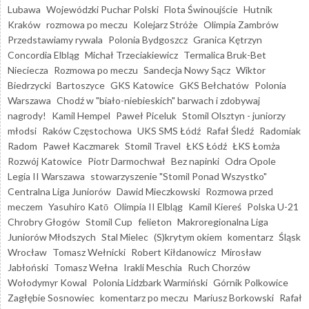
Lubawa
Wojewódzki Puchar Polski
Flota Świnoujście
Hutnik
Kraków
rozmowa po meczu
Kolejarz Stróże
Olimpia Zambrów
Przedstawiamy rywala
Polonia Bydgoszcz
Granica Kętrzyn
Concordia Elbląg
Michał Trzeciakiewicz
Termalica Bruk-Bet
Nieciecza
Rozmowa po meczu
Sandecja Nowy Sącz
Wiktor
Biedrzycki
Bartoszyce
GKS Katowice
GKS Bełchatów
Polonia
Warszawa
Chodź w "biało-niebieskich" barwach i zdobywaj
nagrody!
Kamil Hempel
Paweł Piceluk
Stomil Olsztyn - juniorzy
młodsi
Raków Częstochowa
UKS SMS Łódź
Rafał Śledź
Radomiak
Radom
Paweł Kaczmarek
Stomil Travel
ŁKS Łódź
ŁKS Łomża
Rozwój Katowice
Piotr Darmochwał
Bez napinki
Odra Opole
Legia II Warszawa
stowarzyszenie "Stomil Ponad Wszystko"
Centralna Liga Juniorów
Dawid Mieczkowski
Rozmowa przed
meczem
Yasuhiro Katō
Olimpia II Elbląg
Kamil Kiereś
Polska U-21
Chrobry Głogów
Stomil Cup
felieton
Makroregionalna Liga
Juniorów Młodszych
Stal Mielec
(S)krytym okiem
komentarz
Śląsk
Wrocław
Tomasz Wełnicki
Robert Kiłdanowicz
Mirosław
Jabłoński
Tomasz Wełna
Irakli Meschia
Ruch Chorzów
Wołodymyr Kowal
Polonia Lidzbark Warmiński
Górnik Polkowice
Zagłębie Sosnowiec
komentarz po meczu
Mariusz Borkowski
Rafał