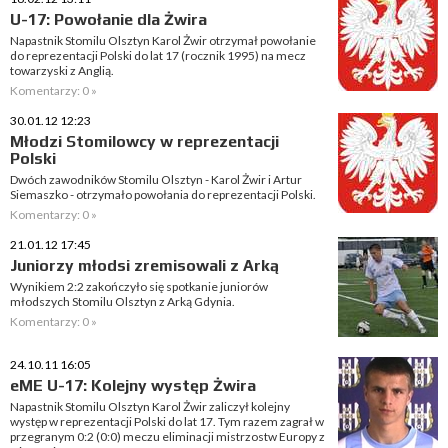
U-17: Powołanie dla Żwira
Napastnik Stomilu Olsztyn Karol Żwir otrzymał powołanie
do reprezentacji Polski do lat 17 (rocznik 1995) na mecz
towarzyski z Anglią.
Komentarzy: 0 »
30.01.12 12:23
Młodzi Stomilowcy w reprezentacji
Polski
Dwóch zawodników Stomilu Olsztyn - Karol Żwir i Artur
Siemaszko - otrzymało powołania do reprezentacji Polski.
Komentarzy: 0 »
21.01.12 17:45
Juniorzy młodsi zremisowali z Arką
Wynikiem 2:2 zakończyło się spotkanie juniorów
młodszych Stomilu Olsztyn z Arką Gdynia.
Komentarzy: 0 »
24.10.11 16:05
eME U-17: Kolejny występ Żwira
Napastnik Stomilu Olsztyn Karol Żwir zaliczył kolejny
występ w reprezentacji Polski do lat 17. Tym razem zagrał w
przegranym 0:2 (0:0) meczu eliminacji mistrzostw Europy z