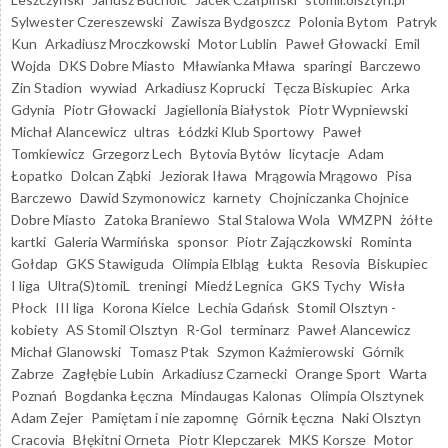
Sylwester Czereszewski
Zawisza Bydgoszcz
Polonia Bytom
Patryk
Kun
Arkadiusz Mroczkowski
Motor Lublin
Paweł Głowacki
Emil
Wojda
DKS Dobre Miasto
Mławianka Mława
sparingi
Barczewo
Zin Stadion
wywiad
Arkadiusz Koprucki
Tęcza Biskupiec
Arka
Gdynia
Piotr Głowacki
Jagiellonia Białystok
Piotr Wypniewski
Michał Alancewicz
ultras
Łódzki Klub Sportowy
Paweł
Tomkiewicz
Grzegorz Lech
Bytovia Bytów
licytacje
Adam
Łopatko
Dolcan Ząbki
Jeziorak Iława
Mrągowia Mrągowo
Pisa
Barczewo
Dawid Szymonowicz
karnety
Chojniczanka Chojnice
Dobre Miasto
Zatoka Braniewo
Stal Stalowa Wola
WMZPN
żółte
kartki
Galeria Warmińska
sponsor
Piotr Zajączkowski
Rominta
Gołdap
GKS Stawiguda
Olimpia Elbląg
Łukta
Resovia
Biskupiec
I liga
Ultra(S)tomiL
treningi
Miedź Legnica
GKS Tychy
Wisła
Płock
III liga
Korona Kielce
Lechia Gdańsk
Stomil Olsztyn -
kobiety
AS Stomil Olsztyn
R-Gol
terminarz
Paweł Alancewicz
Michał Glanowski
Tomasz Ptak
Szymon Kaźmierowski
Górnik
Zabrze
Zagłębie Lubin
Arkadiusz Czarnecki
Orange Sport
Warta
Poznań
Bogdanka Łęczna
Mindaugas Kalonas
Olimpia Olsztynek
Adam Zejer
Pamiętam i nie zapomnę
Górnik Łęczna
Naki Olsztyn
Cracovia
Błękitni Orneta
Piotr Klepczarek
MKS Korsze
Motor