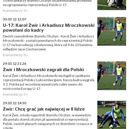
Trzech piłkarzy Stomilu Olsztyn od poniedziałku przebywa
na zgrupowaniu reprezentacji Polski U-17.
Komentarzy: 0 »
30.03.12 12:07
U-17: Karol Żwir i Arkadiusz Mroczkowski
powołani do kadry
Dwóch zawodników Stomilu Olsztyn - Karol Żwir i Arkadiusz
Mroczkowski - zostało powołanych do reprezentacji Polski
U-17 na konsultację szkoleniową, która od 9 do 13 kwietnia
odbędzie się w Ciechanowie.
Komentarzy: 0 »
29.03.12 21:26
Żwir i Mroczkowski zagrali dla Polski
Karol Żwir i Arkadiusz Mroczkowski wystąpili w spotkaniu
reprezentacji Polski z Luksemburgiem. Nasza kadra wygrała
3:1. Polska już wcześniej wywalczyła sobie awans do
mistrzostw Europy U-17.
Komentarzy: 0 »
29.03.12 14:30
Żwir: Chcę grać jak najwięcej w II lidze
Karol Żwir, młody napastnik Stomilu Olsztyn, w wywiadzie
dla portalu stomil.olsztyn.pl opowiedział o reprezentacji
Polski, swoich planach związanych ze Stomilem i o nauce w
szkole.