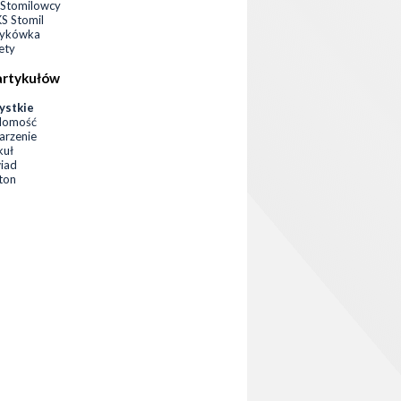
Stomilowcy
 Stomil
zykówka
ety
artykułów
ystkie
domość
rzenie
kuł
iad
eton