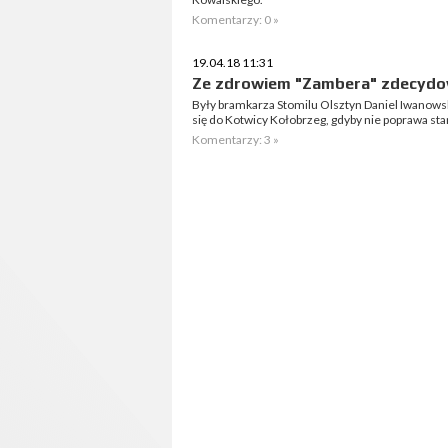
Komentarzy: 0 »
19.04.18 11:31
Ze zdrowiem "Zambera" zdecydow
Były bramkarza Stomilu Olsztyn Daniel Iwanows
się do Kotwicy Kołobrzeg, gdyby nie poprawa st
Komentarzy: 3 »