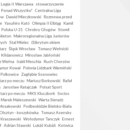
Legia II Warszawa
stowarzyszenie
l Ponad Wszystko"
Centralna Liga
ów
Dawid Mieczkowski
Rozmowa przed
m
Yasuhiro Katō
Olimpia II Elbląg
Kamil
Polska U-21
Chrobry Głogów
Stomil
elieton
Makroregionalna Liga Juniorów
zych
Stal Mielec
(S)krytym okiem
arz
Śląsk Wrocław
Tomasz Wełnicki
 Kiłdanowicz
Mirosław Jabłoński
z Wełna
Irakli Meschia
Ruch Chorzów
ymyr Kowal
Polonia Lidzbark Warmiński
 Polkowice
Zagłębie Sosnowiec
arz po meczu
Mariusz Borkowski
Rafał
a
Jarosław Ratajczak
Polsat Sport
arz po meczu
MKS Kluczbork
Socios
Marek Maleszewski
Warta Sieradz
Mosakowski
Podbeskidzie Bielsko-Biała
 Olsztyn - koszykówka
Tomasz Asensky
 Kraszewski
Wołodymyr Tanczyk
Ernest
ł
Adrian Stawski
Lukáš Kubáň
Kotwica