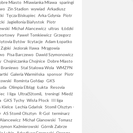
bre Miasto
Mławianka Mława
sparingi
ewo
Zin Stadion
wywiad
Arkadiusz
ki
Tęcza Biskupiec
Arka Gdynia
Piotr
cki
Jagiellonia Białystok
Piotr
ewski
Michał Alancewicz
ultras
Łódzki
portowy
Paweł Tomkiewicz
Grzegorz
Bytovia Bytów
licytacje
Adam Łopatko
 Ząbki
Jeziorak Iława
Mrągowia
wo
Pisa Barczewo
Dawid Szymonowicz
y
Chojniczanka Chojnice
Dobre Miasto
 Braniewo
Stal Stalowa Wola
WMZPN
artki
Galeria Warmińska
sponsor
Piotr
kowski
Rominta Gołdap
GKS
uda
Olimpia Elbląg
Łukta
Resovia
iec
I liga
Ultra(S)tomiL
treningi
Miedź
a
GKS Tychy
Wisła Płock
III liga
 Kielce
Lechia Gdańsk
Stomil Olsztyn -
y
AS Stomil Olsztyn
R-Gol
terminarz
Alancewicz
Michał Glanowski
Tomasz
Szymon Kaźmierowski
Górnik Zabrze
ie Lubin
Arkadiusz Czarnecki
Orange