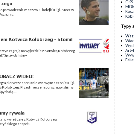
OKS 
brzegu
MOKS
o prowadzenia meczów 1. kolejki II ligi. Mecz w
Kos
Poznania.
Kobi
Typy 
Wsz
zem Kotwica Kołobrzeg - Stomil
Wia
Wyda
Arty
Olsztyn zagrają na wyjeździe z Kotwicą Kołobrzeg.
Wyw
i)? Sprawdziliśmy.
Feli
ZOBACZ WIDEO!
zegra pierwsze spotkanie w nowym sezonie II ligi.
icą Kołobrzeg. Przed meczem porozmawialiśmy
pychałą....
amy rywala
gra na wyjeździe z Kotwicą Kołobrzeg.
ztyńskiego zespołu.