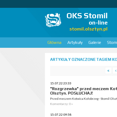
OKS Stomil
on-line
stomil.olsztyn.pl
Główna
Artykuły
Galerie
Stomi
ARTYKUŁY OZNACZONE TAGIEM KO
15.07.22 23:33
"Rozgrzewka" przed meczem Kotw
Olsztyn. POSŁUCHAJ!
Przed meczem Kotwica Kołobrzeg - Stomil Olsz
Komentarzy: 0 »
15.07.22 09:58