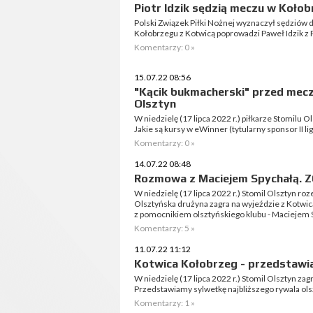
Piotr Idzik sędzią meczu w Koło
Polski Związek Piłki Nożnej wyznaczył sędziów d
Kołobrzegu z Kotwicą poprowadzi Paweł Idzik z 
Komentarzy: 0 »
15.07.22 08:56
"Kącik bukmacherski" przed mec
Olsztyn
W niedzielę (17 lipca 2022 r.) piłkarze Stomilu 
Jakie są kursy w eWinner (tytularny sponsor II lig
Komentarzy: 0 »
14.07.22 08:48
Rozmowa z Maciejem Spychałą. 
W niedzielę (17 lipca 2022 r.) Stomil Olsztyn ro
Olsztyńska drużyna zagra na wyjeździe z Kotw
z pomocnikiem olsztyńskiego klubu - Maciejem S
Komentarzy: 5 »
11.07.22 11:12
Kotwica Kołobrzeg - przedstawi
W niedzielę (17 lipca 2022 r.) Stomil Olsztyn za
Przedstawiamy sylwetkę najbliższego rywala ols
Komentarzy: 1 »