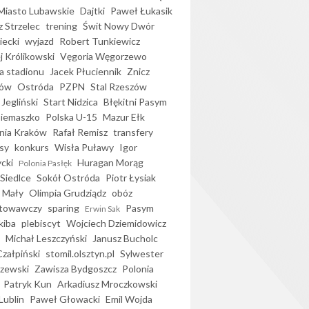
iasto Lubawskie
Dajtki
Paweł Łukasik
 Strzelec
trening
Świt Nowy Dwór
ecki
wyjazd
Robert Tunkiewicz
j Królikowski
Vęgoria Węgorzewo
 stadionu
Jacek Płuciennik
Znicz
ków
Ostróda
PZPN
Stal Rzeszów
Jegliński
Start Nidzica
Błękitni Pasym
Siemaszko
Polska U-15
Mazur Ełk
nia Kraków
Rafał Remisz
transfery
sy
konkurs
Wisła Puławy
Igor
ycki
Huragan Morąg
Polonia Pasłęk
Siedlce
Sokół Ostróda
Piotr Łysiak
 Mały
Olimpia Grudziądz
obóz
otowawczy
sparing
Pasym
Erwin Sak
kiba
plebiscyt
Wojciech Dziemidowicz
Michał Leszczyński
Janusz Bucholc
Czałpiński
stomil.olsztyn.pl
Sylwester
zewski
Zawisza Bydgoszcz
Polonia
Patryk Kun
Arkadiusz Mroczkowski
Lublin
Paweł Głowacki
Emil Wojda