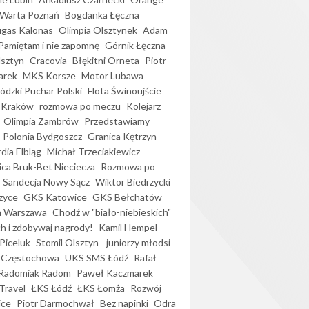
Warta Poznań
Bogdanka Łęczna
gas Kalonas
Olimpia Olsztynek
Adam
Pamiętam i nie zapomnę
Górnik Łęczna
lsztyn
Cracovia
Błękitni Orneta
Piotr
arek
MKS Korsze
Motor Lubawa
dzki Puchar Polski
Flota Świnoujście
 Kraków
rozmowa po meczu
Kolejarz
Olimpia Zambrów
Przedstawiamy
Polonia Bydgoszcz
Granica Kętrzyn
dia Elbląg
Michał Trzeciakiewicz
ica Bruk-Bet Nieciecza
Rozmowa po
Sandecja Nowy Sącz
Wiktor Biedrzycki
zyce
GKS Katowice
GKS Bełchatów
a Warszawa
Chodź w "biało-niebieskich"
h i zdobywaj nagrody!
Kamil Hempel
Piceluk
Stomil Olsztyn - juniorzy młodsi
 Częstochowa
UKS SMS Łódź
Rafał
Radomiak Radom
Paweł Kaczmarek
Travel
ŁKS Łódź
ŁKS Łomża
Rozwój
ice
Piotr Darmochwał
Bez napinki
Odra