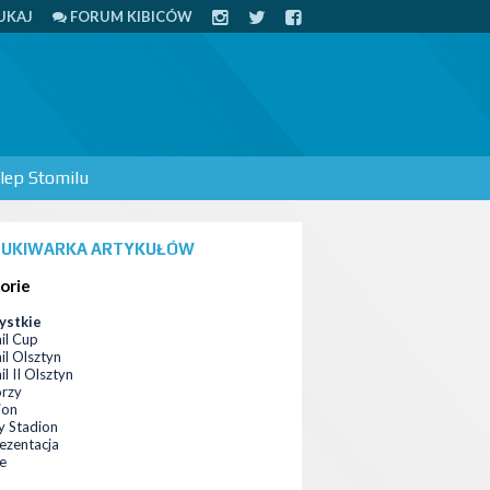
UKAJ
FORUM KIBICÓW
lep Stomilu
UKIWARKA ARTYKUŁÓW
orie
ystkie
il Cup
il Olsztyn
l II Olsztyn
orzy
ion
 Stadion
ezentacja
ce