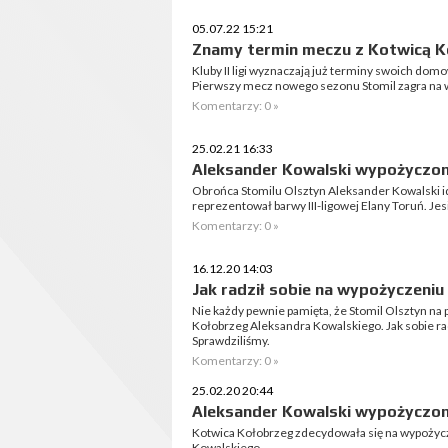
05.07.22 15:21
Znamy termin meczu z Kotwicą K
Kluby II ligi wyznaczają już terminy swoich d
Pierwszy mecz nowego sezonu Stomil zagra na 
Komentarzy: 0 »
25.02.21 16:33
Aleksander Kowalski wypożyczon
Obrońca Stomilu Olsztyn Aleksander Kowalski i
reprezentował barwy III-ligowej Elany Toruń. J
Komentarzy: 0 »
16.12.20 14:03
Jak radził sobie na wypożyczeniu
Nie każdy pewnie pamięta, że Stomil Olsztyn na
Kołobrzeg Aleksandra Kowalskiego. Jak sobie ra
Sprawdziliśmy.
Komentarzy: 0 »
25.02.20 20:44
Aleksander Kowalski wypożyczon
Kotwica Kołobrzeg zdecydowała się na wypożycz
Kowalskiego.