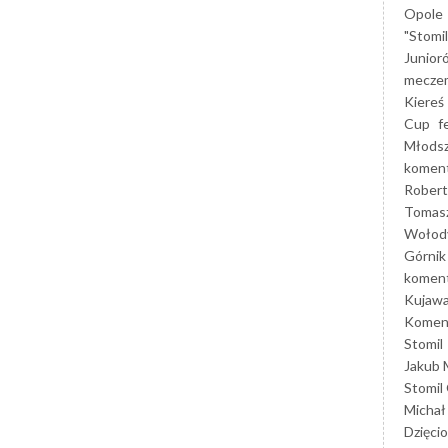
Opole
"Stomi
Junior
mecze
Kiereś
Cup
f
Młods
koment
Robert
Tomas
Wołod
Górnik
koment
Kujaw
Koment
Stomil
Jakub 
Stomil
Michał
Dzięcio