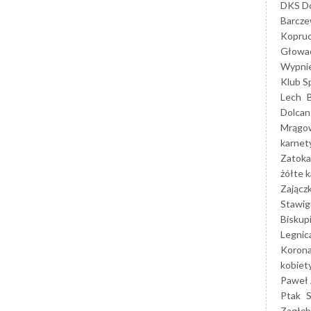
DKS Do
Barcz
Kopruc
Głowa
Wypni
Klub S
Lech
Dolcan
Mrągo
karnet
Zatoka
żółte k
Zającz
Stawig
Biskup
Legnic
Korona
kobiet
Paweł 
Ptak
Zagłęb