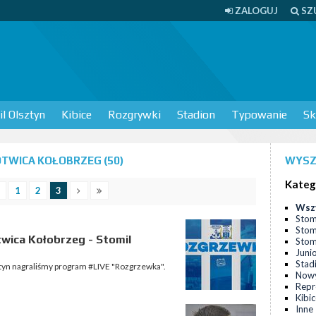
ZALOGUJ
SZ
l Olsztyn
Kibice
Rozgrywki
Stadion
Typowanie
Sk
TWICA KOŁOBRZEG (50)
WYSZ
Kateg
1
2
3
Wsz
Stom
Stom
ica Kołobrzeg - Stomil
Stomi
Juni
Stad
tyn nagraliśmy program #LIVE "Rozgrzewka".
Nowy
Repr
Kibi
Inne