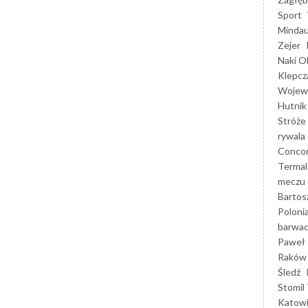
Sport
Mindau
Zejer
Naki O
Klepcz
Wojewó
Hutnik
Stróże
rywala
Concor
Termal
meczu
Bartos
Poloni
barwac
Paweł 
Raków
Śledź
Stomil 
Katow