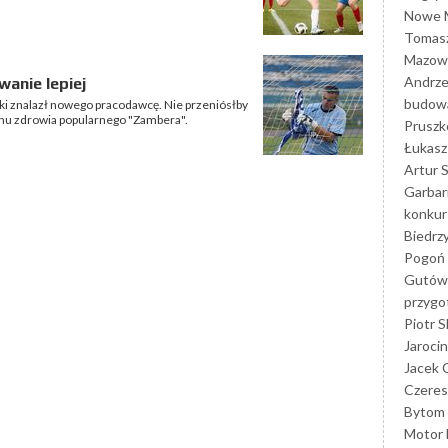
Nowe M
Tomasz
Mazowi
Andrze
anie lepiej
budowa
ki znalazł nowego pracodawcę. Nie przeniósłby
anu zdrowia popularnego "Zambera".
Prusz
Łukasz 
Artur 
Garbar
konkur
Biedrz
Pogoń 
Gutów
przyg
Piotr S
Jarocin
Jacek 
Czeres
Bytom
Motor 