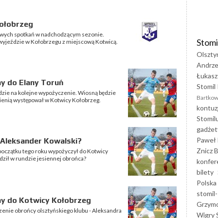
ołobrzeg
omowych spotkań w nadchodzącym sezonie.
Stomi
wyjeździe w Kołobrzegu z miejscową Kotwicą.
Olszty
Andrze
Łukasz
y do Elany Toruń
Stomil 
dzie na kolejne wypożyczenie. Wiosną będzie
Bartkow
esienią występował w Kotwicy Kołobrzeg.
kontuz
Stomil
gadżet
Paweł 
 Aleksander Kowalski?
Znicz B
 początku tego roku wypożyczył do Kotwicy
dził w rundzie jesiennej obrońca?
konfer
bilety
Polska
stomil-
y do Kotwicy Kołobrzeg
Grzym
enie obrońcy olsztyńskiego klubu - Aleksandra
Wigry 