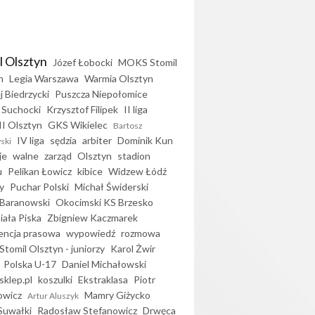
l Olsztyn
Józef Łobocki
MOKS Stomil
n
Legia Warszawa
Warmia Olsztyn
j Biedrzycki
Puszcza Niepołomice
 Suchocki
Krzysztof Filipek
II liga
II Olsztyn
GKS Wikielec
Bartosz
IV liga
sędzia
arbiter
Dominik Kun
ski
je
walne
zarząd
Olsztyn
stadion
u
Pelikan Łowicz
kibice
Widzew Łódź
y
Puchar Polski
Michał Świderski
Baranowski
Okocimski KS Brzesko
iała Piska
Zbigniew Kaczmarek
encja prasowa
wypowiedź
rozmowa
Stomil Olsztyn - juniorzy
Karol Żwir
Polska U-17
Daniel Michałowski
sklep.pl
koszulki
Ekstraklasa
Piotr
owicz
Mamry Giżycko
Artur Aluszyk
Suwałki
Radosław Stefanowicz
Drwęca