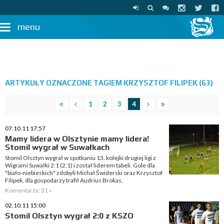
menu
ARTYKUŁY OZNACZONE TAGIEM KRZYSZTOF FILIPEK (63)
1
2
3
4
07.10.11 17:57
Mamy lidera w Olsztynie mamy lidera!
Stomil wygrał w Suwałkach
Stomil Olsztyn wygrał w spotkaniu 13. kolejki drugiej ligi z
Wigrami Suwałki 2:1 (2:1) i został liderem tabeli. Gole dla
"biało-niebieskich" zdobyli Michał Świderski oraz Krzysztof
Filipek, dla gospodarzy trafił Audrius Brokas.
Komentarzy: 31 »
02.10.11 15:00
Stomil Olsztyn wygrał 2:0 z KSZO