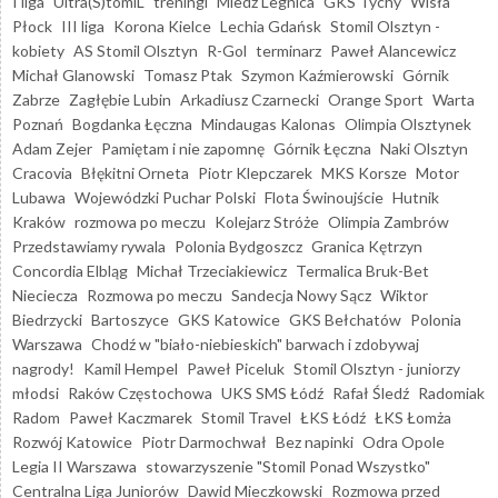
I liga
Ultra(S)tomiL
treningi
Miedź Legnica
GKS Tychy
Wisła
Płock
III liga
Korona Kielce
Lechia Gdańsk
Stomil Olsztyn -
kobiety
AS Stomil Olsztyn
R-Gol
terminarz
Paweł Alancewicz
Michał Glanowski
Tomasz Ptak
Szymon Kaźmierowski
Górnik
Zabrze
Zagłębie Lubin
Arkadiusz Czarnecki
Orange Sport
Warta
Poznań
Bogdanka Łęczna
Mindaugas Kalonas
Olimpia Olsztynek
Adam Zejer
Pamiętam i nie zapomnę
Górnik Łęczna
Naki Olsztyn
Cracovia
Błękitni Orneta
Piotr Klepczarek
MKS Korsze
Motor
Lubawa
Wojewódzki Puchar Polski
Flota Świnoujście
Hutnik
Kraków
rozmowa po meczu
Kolejarz Stróże
Olimpia Zambrów
Przedstawiamy rywala
Polonia Bydgoszcz
Granica Kętrzyn
Concordia Elbląg
Michał Trzeciakiewicz
Termalica Bruk-Bet
Nieciecza
Rozmowa po meczu
Sandecja Nowy Sącz
Wiktor
Biedrzycki
Bartoszyce
GKS Katowice
GKS Bełchatów
Polonia
Warszawa
Chodź w "biało-niebieskich" barwach i zdobywaj
nagrody!
Kamil Hempel
Paweł Piceluk
Stomil Olsztyn - juniorzy
młodsi
Raków Częstochowa
UKS SMS Łódź
Rafał Śledź
Radomiak
Radom
Paweł Kaczmarek
Stomil Travel
ŁKS Łódź
ŁKS Łomża
Rozwój Katowice
Piotr Darmochwał
Bez napinki
Odra Opole
Legia II Warszawa
stowarzyszenie "Stomil Ponad Wszystko"
Centralna Liga Juniorów
Dawid Mieczkowski
Rozmowa przed