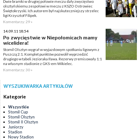
Dwie bramki w drugiej połowie meczu dały zwycięstwo
olsztyńskiemu zespołowi w meczu z KSZO Ostrowiec
Świętokrzyski. Ich autorem był najskuteczniejszy strzelec
ligi Krzysztof Filipek.
Komentarzy: 29 »
14.09.11 18:54
Po zwycięstwie w Niepołomicach mamy
wicelidera!
Stomil Olsztyn wygrał w wyjazdowym spotkaniu ligowym z
Puszczą 2:1. Komplet punktów pozwolił wyprzedzić
drugiego w tabeli Jezioraka Iława. Rezerwy zremisowały 1:1
na własnym stadionie z GKS-em Wikielec.
Komentarzy: 30 »
WYSZUKIWARKA ARTYKUŁÓW
Kategorie
Wszystkie
Stomil Cup
Stomil Olsztyn
Stomil II Olsztyn
Juniorzy
Stadion
Nowy Stadion