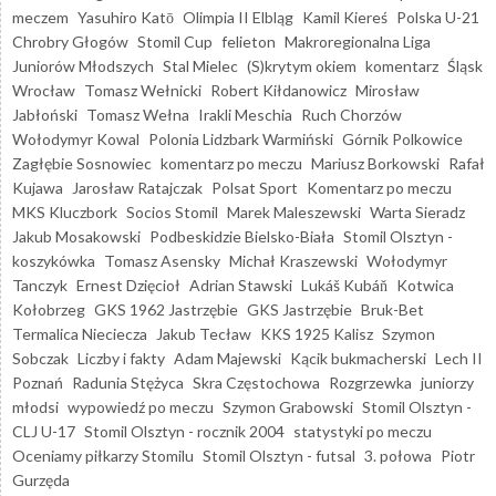
meczem
Yasuhiro Katō
Olimpia II Elbląg
Kamil Kiereś
Polska U-21
Chrobry Głogów
Stomil Cup
felieton
Makroregionalna Liga
Juniorów Młodszych
Stal Mielec
(S)krytym okiem
komentarz
Śląsk
Wrocław
Tomasz Wełnicki
Robert Kiłdanowicz
Mirosław
Jabłoński
Tomasz Wełna
Irakli Meschia
Ruch Chorzów
Wołodymyr Kowal
Polonia Lidzbark Warmiński
Górnik Polkowice
Zagłębie Sosnowiec
komentarz po meczu
Mariusz Borkowski
Rafał
Kujawa
Jarosław Ratajczak
Polsat Sport
Komentarz po meczu
MKS Kluczbork
Socios Stomil
Marek Maleszewski
Warta Sieradz
Jakub Mosakowski
Podbeskidzie Bielsko-Biała
Stomil Olsztyn -
koszykówka
Tomasz Asensky
Michał Kraszewski
Wołodymyr
Tanczyk
Ernest Dzięcioł
Adrian Stawski
Lukáš Kubáň
Kotwica
Kołobrzeg
GKS 1962 Jastrzębie
GKS Jastrzębie
Bruk-Bet
Termalica Nieciecza
Jakub Tecław
KKS 1925 Kalisz
Szymon
Sobczak
Liczby i fakty
Adam Majewski
Kącik bukmacherski
Lech II
Poznań
Radunia Stężyca
Skra Częstochowa
Rozgrzewka
juniorzy
młodsi
wypowiedź po meczu
Szymon Grabowski
Stomil Olsztyn -
CLJ U-17
Stomil Olsztyn - rocznik 2004
statystyki po meczu
Oceniamy piłkarzy Stomilu
Stomil Olsztyn - futsal
3. połowa
Piotr
Gurzęda