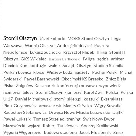
Stomil Olsztyn
Józef Łobocki
MOKS Stomil Olsztyn
Legia
Warszawa
Warmia Olsztyn
Andrzej Biedrzycki
Puszcza
Niepołomice
Łukasz Suchocki
Krzysztof Filipek
II liga
Stomil II
Olsztyn
GKS Wikielec
IV liga
sędzia
arbiter
Bartosz Bartkowski
Dominik Kun
kontuzje
walne
zarząd
Olsztyn
stadion Stomilu
Pelikan Łowicz
kibice
Widzew Łódź
gadżety
Puchar Polski
Michał
Świderski
Paweł Baranowski
Okocimski KS Brzesko
Znicz Biała
Piska
Zbigniew Kaczmarek
konferencja prasowa
wypowiedź
rozmowa
bilety
Stomil Olsztyn - juniorzy
Karol Żwir
Polska
Polska
U-17
Daniel Michałowski
stomil-sklep.pl
koszulki
Ekstraklasa
Piotr Grzymowicz
Mamry Giżycko
Wigry Suwałki
Artur Aluszyk
Radosław Stefanowicz
Drwęca Nowe Miasto Lubawskie
Dajtki
Paweł Łukasik
Tomasz Strzelec
trening
Świt Nowy Dwór
Mazowiecki
wyjazd
Robert Tunkiewicz
Andrzej Królikowski
Vęgoria Węgorzewo
budowa stadionu
Jacek Płuciennik
Znicz