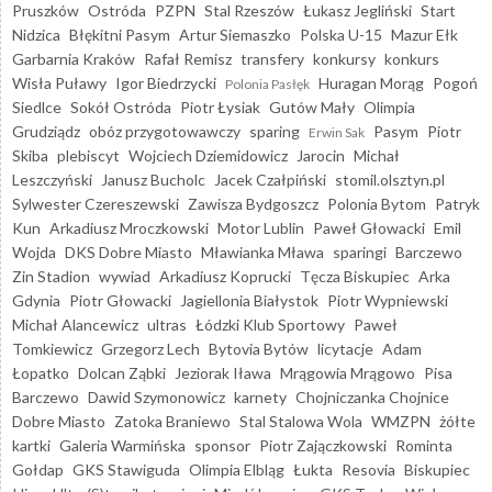
Pruszków
Ostróda
PZPN
Stal Rzeszów
Łukasz Jegliński
Start
Nidzica
Błękitni Pasym
Artur Siemaszko
Polska U-15
Mazur Ełk
Garbarnia Kraków
Rafał Remisz
transfery
konkursy
konkurs
Wisła Puławy
Igor Biedrzycki
Huragan Morąg
Pogoń
Polonia Pasłęk
Siedlce
Sokół Ostróda
Piotr Łysiak
Gutów Mały
Olimpia
Grudziądz
obóz przygotowawczy
sparing
Pasym
Piotr
Erwin Sak
Skiba
plebiscyt
Wojciech Dziemidowicz
Jarocin
Michał
Leszczyński
Janusz Bucholc
Jacek Czałpiński
stomil.olsztyn.pl
Sylwester Czereszewski
Zawisza Bydgoszcz
Polonia Bytom
Patryk
Kun
Arkadiusz Mroczkowski
Motor Lublin
Paweł Głowacki
Emil
Wojda
DKS Dobre Miasto
Mławianka Mława
sparingi
Barczewo
Zin Stadion
wywiad
Arkadiusz Koprucki
Tęcza Biskupiec
Arka
Gdynia
Piotr Głowacki
Jagiellonia Białystok
Piotr Wypniewski
Michał Alancewicz
ultras
Łódzki Klub Sportowy
Paweł
Tomkiewicz
Grzegorz Lech
Bytovia Bytów
licytacje
Adam
Łopatko
Dolcan Ząbki
Jeziorak Iława
Mrągowia Mrągowo
Pisa
Barczewo
Dawid Szymonowicz
karnety
Chojniczanka Chojnice
Dobre Miasto
Zatoka Braniewo
Stal Stalowa Wola
WMZPN
żółte
kartki
Galeria Warmińska
sponsor
Piotr Zajączkowski
Rominta
Gołdap
GKS Stawiguda
Olimpia Elbląg
Łukta
Resovia
Biskupiec