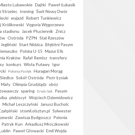
iasto Lubawskie
Dajtki
Paweł Łukasik
 Strzelec
trening
Świt Nowy Dwór
ecki
wyjazd
Robert Tunkiewicz
j Królikowski
Vęgoria Węgorzewo
 stadionu
Jacek Płuciennik
Znicz
ków
Ostróda
PZPN
Stal Rzeszów
Jegliński
Start Nidzica
Błękitni Pasym
Siemaszko
Polska U-15
Mazur Ełk
nia Kraków
Rafał Remisz
transfery
sy
konkurs
Wisła Puławy
Igor
ycki
Huragan Morąg
Polonia Pasłęk
Siedlce
Sokół Ostróda
Piotr Łysiak
 Mały
Olimpia Grudziądz
obóz
otowawczy
sparing
Pasym
Erwin Sak
kiba
plebiscyt
Wojciech Dziemidowicz
Michał Leszczyński
Janusz Bucholc
Czałpiński
stomil.olsztyn.pl
Sylwester
zewski
Zawisza Bydgoszcz
Polonia
Patryk Kun
Arkadiusz Mroczkowski
Lublin
Paweł Głowacki
Emil Wojda