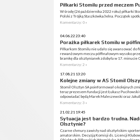
Piłkarki Stomilu przed meczem Pu
W środę (26 października 2022 roku) piłkarki St
Polski z Trójką Staszkówka/Jelna. Początek spotk
Komentarzy: 0 »
04.06.22 23:40
Porażka piłkarek Stomilu w półfin
Piłkarkom Stomilu nie udało się awansować do fi
rewanżowym meczu półfinałowym wysoko przeg
bramkę dla olsztynianek zdobyła w 17. minucie 
Komentarzy: 2 »
17.08.21 13:20
Kolejne zmiany w AS Stomil Olsz
Stomil Olsztyn SA poinformował o kolejnych zm
teraz prezesem fundacji jest Łukasz Puciłowski 
odpowiadać będą Marek Maleszewski oraz Jaku
Komentarzy: 3 »
21.02.21 19:45
Sytuacja jest bardzo trudna. Nad
Olsztynie?
Czarne chmury zawisły nad olsztyńskim sporte
amatorskim. Decyzją Komisji ds. Licencji Klub
Obiektach Piłkarskich Warmińsko-Mazurskiego Zw