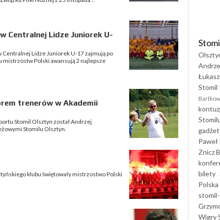
 w Centralnej Lidze Juniorek U-
Stomi
 Centralnej Lidze Juniorek U-17 zajmują po
Olszty
łu mistrzostw Polski awansują 2 najlepsze
Andrze
Łukasz
Stomil 
Bartkow
orem trenerów w Akademii
kontuz
Stomil
rtu Stomil Olsztyn został Andrzej
ieżowymi Stomilu Olsztyn.
gadżet
Paweł 
Znicz B
konfer
bilety
sztyńskiego klubu świętowały mistrzostwo Polski
Polska
stomil-
Grzym
Wigry 