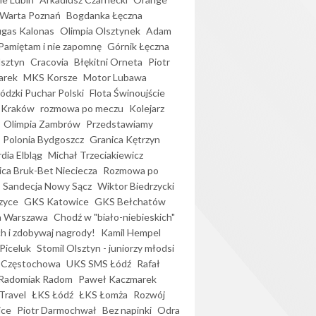
Warta Poznań
Bogdanka Łęczna
gas Kalonas
Olimpia Olsztynek
Adam
Pamiętam i nie zapomnę
Górnik Łęczna
lsztyn
Cracovia
Błękitni Orneta
Piotr
arek
MKS Korsze
Motor Lubawa
dzki Puchar Polski
Flota Świnoujście
 Kraków
rozmowa po meczu
Kolejarz
Olimpia Zambrów
Przedstawiamy
Polonia Bydgoszcz
Granica Kętrzyn
dia Elbląg
Michał Trzeciakiewicz
ica Bruk-Bet Nieciecza
Rozmowa po
Sandecja Nowy Sącz
Wiktor Biedrzycki
zyce
GKS Katowice
GKS Bełchatów
a Warszawa
Chodź w "biało-niebieskich"
h i zdobywaj nagrody!
Kamil Hempel
Piceluk
Stomil Olsztyn - juniorzy młodsi
 Częstochowa
UKS SMS Łódź
Rafał
Radomiak Radom
Paweł Kaczmarek
Travel
ŁKS Łódź
ŁKS Łomża
Rozwój
ice
Piotr Darmochwał
Bez napinki
Odra