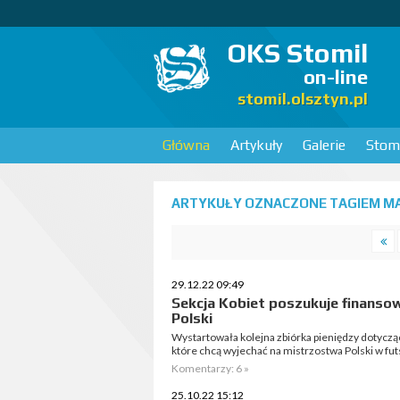
OKS Stomil
on-line
stomil.olsztyn.pl
Główna
Artykuły
Galerie
Stomi
ARTYKUŁY OZNACZONE TAGIEM MA
29.12.22 09:49
Sekcja Kobiet poszukuje finanso
Polski
Wystartowała kolejna zbiórka pieniędzy dotycząc
które chcą wyjechać na mistrzostwa Polski w futs
Komentarzy: 6 »
25.10.22 15:12