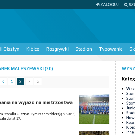
ZALOGUJ
SZ
l Olsztyn
Kibice
Rozgrywki
Stadion
Typowanie
Sk
REK MALESZEWSKI (30)
WYSZ
Kateg
1
2
Wsz
Stom
Stom
wania na wyjazd na mistrzostwa
Stomi
Juni
Stad
a Stomilu Olsztyn. Tym razem zbierają piłkarki,
Nowy
alu do lat 17.
Repr
Kibi
Inne