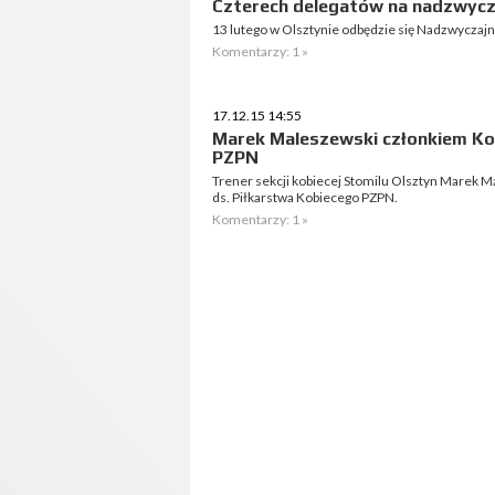
Czterech delegatów na nadzwyc
13 lutego w Olsztynie odbędzie się Nadzwycza
Komentarzy: 1 »
17.12.15 14:55
Marek Maleszewski członkiem Kom
PZPN
Trener sekcji kobiecej Stomilu Olsztyn Marek M
ds. Piłkarstwa Kobiecego PZPN.
Komentarzy: 1 »