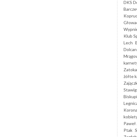
DKS Do
Barcz
Kopruc
Głowa
Wypni
Klub S
Lech
Dolcan
Mrągo
karnet
Zatoka
żółte k
Zającz
Stawig
Biskup
Legnic
Korona
kobiet
Paweł 
Ptak
Zagłęb