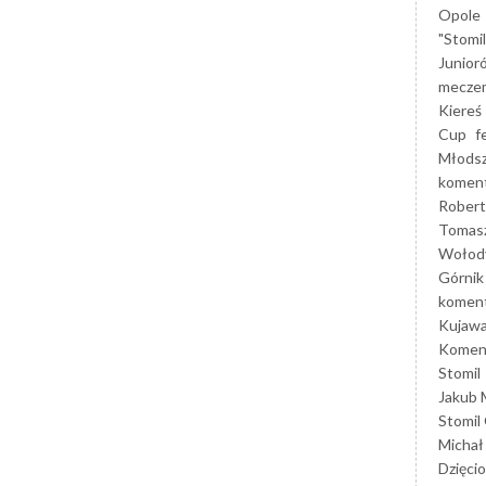
Opole
"Stomi
Junior
mecze
Kiereś
Cup
f
Młods
koment
Robert
Tomas
Wołod
Górnik
koment
Kujaw
Koment
Stomil
Jakub 
Stomil
Michał
Dzięcio