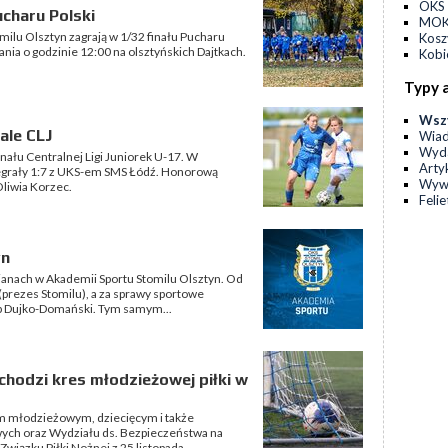
OKS 
charu Polski
MOKS
omilu Olsztyn zagrają w 1/32 finału Pucharu
Kos
ania o godzinie 12:00 na olsztyńskich Dajtkach.
Kobi
Typy 
Wsz
ale CLJ
Wia
Wyda
nału Centralnej Ligi Juniorek U-17. W
Arty
rały 1:7 z UKS-em SMS Łódź. Honorową
Wyw
Oliwia Korzec.
Feli
yn
ianach w Akademii Sportu Stomilu Olsztyn. Od
(prezes Stomilu), a za sprawy sportowe
b Dujko-Domański. Tym samym...
chodzi kres młodzieżowej piłki w
m młodzieżowym, dziecięcym i także
owych oraz Wydziału ds. Bezpieczeństwa na
iązku Piłki Nożnej z 25 listopada...