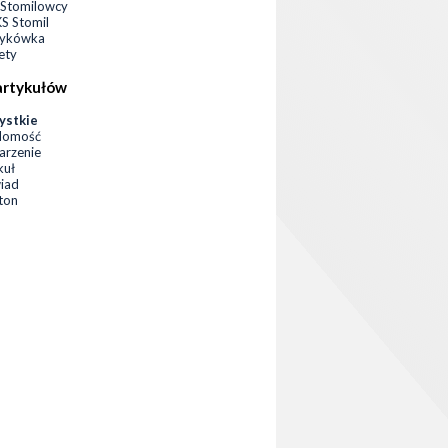
Stomilowcy
 Stomil
zykówka
ety
artykułów
ystkie
domość
rzenie
kuł
iad
eton