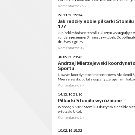
Komentarzy: 25 »
26.11.20 15:34
Jak radziły sobie piłkarki Stomilu
17?
Juniorki młodsze Stomilu Olsztyn występujące w
rundzie jesiennej 3 miejsce w tabeli. Do półfina
drużyny z grupy.
Komentarzy: 0 »
30.09.20 21:42
Andrzej Mierzejewski koordynat
Sportu
Nowym koordynatorem trenerów w Akademii Spo
Mierzejewski, od lat związany z grupami młodz
Komentarzy: 2 »
14.12.16 21:16
Piłkarki Stomilu wyróżnione
W środę piłkarki Stomilu Olsztyn w siedzibie ol
w futsalu U-16.
Komentarzy: 1 »
10.02.16 18:52