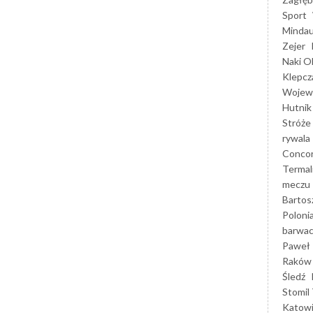
Sport
Mindau
Zejer
Naki O
Klepcz
Wojewó
Hutnik
Stróże
rywala
Concor
Termal
meczu
Bartos
Poloni
barwac
Paweł 
Raków
Śledź
Stomil 
Katow