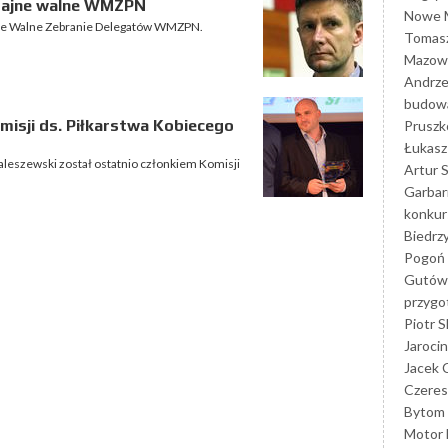
zajne walne WMZPN
Nowe M
jne Walne Zebranie Delegatów WMZPN.
Tomasz
Mazowi
Andrze
budowa
isji ds. Piłkarstwa Kobiecego
Prusz
Łukasz 
aleszewski został ostatnio członkiem Komisji
Artur 
Garbar
konkur
Biedrz
Pogoń 
Gutów
przyg
Piotr S
Jarocin
Jacek 
Czeres
Bytom
Motor 