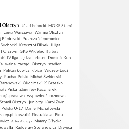
l Olsztyn
Józef Łobocki
MOKS Stomil
n
Legia Warszawa
Warmia Olsztyn
j Biedrzycki
Puszcza Niepołomice
 Suchocki
Krzysztof Filipek
II liga
II Olsztyn
GKS Wikielec
Bartosz
IV liga
sędzia
arbiter
Dominik Kun
ski
je
walne
zarząd
Olsztyn
stadion
u
Pelikan Łowicz
kibice
Widzew Łódź
y
Puchar Polski
Michał Świderski
Baranowski
Okocimski KS Brzesko
iała Piska
Zbigniew Kaczmarek
encja prasowa
wypowiedź
rozmowa
Stomil Olsztyn - juniorzy
Karol Żwir
Polska U-17
Daniel Michałowski
sklep.pl
koszulki
Ekstraklasa
Piotr
owicz
Mamry Giżycko
Artur Aluszyk
Suwałki
Radosław Stefanowicz
Drwęca