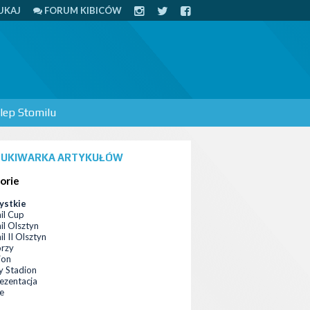
UKAJ
FORUM KIBICÓW
lep Stomilu
UKIWARKA ARTYKUŁÓW
orie
ystkie
il Cup
il Olsztyn
l II Olsztyn
orzy
ion
 Stadion
ezentacja
ce