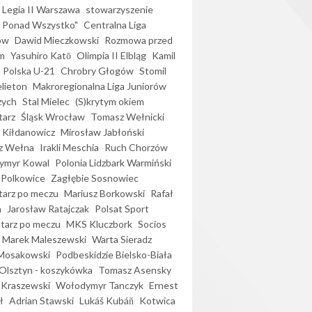
Legia II Warszawa
stowarzyszenie
l Ponad Wszystko"
Centralna Liga
ów
Dawid Mieczkowski
Rozmowa przed
m
Yasuhiro Katō
Olimpia II Elbląg
Kamil
Polska U-21
Chrobry Głogów
Stomil
elieton
Makroregionalna Liga Juniorów
zych
Stal Mielec
(S)krytym okiem
arz
Śląsk Wrocław
Tomasz Wełnicki
 Kiłdanowicz
Mirosław Jabłoński
z Wełna
Irakli Meschia
Ruch Chorzów
ymyr Kowal
Polonia Lidzbark Warmiński
 Polkowice
Zagłębie Sosnowiec
arz po meczu
Mariusz Borkowski
Rafał
a
Jarosław Ratajczak
Polsat Sport
arz po meczu
MKS Kluczbork
Socios
Marek Maleszewski
Warta Sieradz
Mosakowski
Podbeskidzie Bielsko-Biała
 Olsztyn - koszykówka
Tomasz Asensky
 Kraszewski
Wołodymyr Tanczyk
Ernest
ł
Adrian Stawski
Lukáš Kubáň
Kotwica