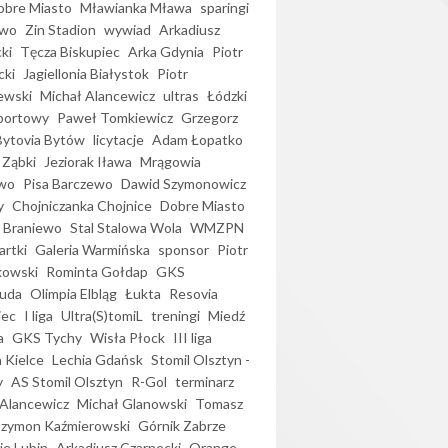
bre Miasto
Mławianka Mława
sparingi
ewo
Zin Stadion
wywiad
Arkadiusz
ki
Tęcza Biskupiec
Arka Gdynia
Piotr
cki
Jagiellonia Białystok
Piotr
ewski
Michał Alancewicz
ultras
Łódzki
portowy
Paweł Tomkiewicz
Grzegorz
Bytovia Bytów
licytacje
Adam Łopatko
 Ząbki
Jeziorak Iława
Mrągowia
wo
Pisa Barczewo
Dawid Szymonowicz
y
Chojniczanka Chojnice
Dobre Miasto
 Braniewo
Stal Stalowa Wola
WMZPN
artki
Galeria Warmińska
sponsor
Piotr
kowski
Rominta Gołdap
GKS
uda
Olimpia Elbląg
Łukta
Resovia
iec
I liga
Ultra(S)tomiL
treningi
Miedź
a
GKS Tychy
Wisła Płock
III liga
 Kielce
Lechia Gdańsk
Stomil Olsztyn -
y
AS Stomil Olsztyn
R-Gol
terminarz
Alancewicz
Michał Glanowski
Tomasz
Szymon Kaźmierowski
Górnik Zabrze
ie Lubin
Arkadiusz Czarnecki
Orange