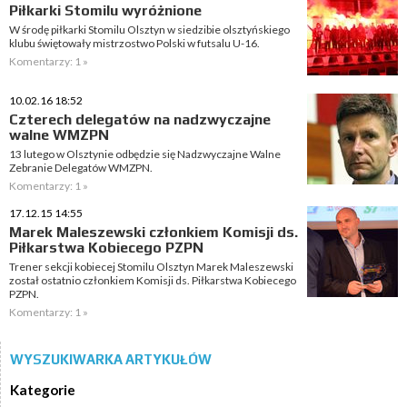
Piłkarki Stomilu wyróżnione
W środę piłkarki Stomilu Olsztyn w siedzibie olsztyńskiego
klubu świętowały mistrzostwo Polski w futsalu U-16.
Komentarzy: 1 »
10.02.16 18:52
Czterech delegatów na nadzwyczajne
walne WMZPN
13 lutego w Olsztynie odbędzie się Nadzwyczajne Walne
Zebranie Delegatów WMZPN.
Komentarzy: 1 »
17.12.15 14:55
Marek Maleszewski członkiem Komisji ds.
Piłkarstwa Kobiecego PZPN
Trener sekcji kobiecej Stomilu Olsztyn Marek Maleszewski
został ostatnio członkiem Komisji ds. Piłkarstwa Kobiecego
PZPN.
Komentarzy: 1 »
WYSZUKIWARKA ARTYKUŁÓW
Kategorie