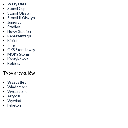
Wszystkie
Stomil Cup
Stomil Olsztyn
Stomil II Olsztyn
Juniorzy
Stadion
Nowy Stadion
Reprezentacja
Kibice
Inne
OKS Stomilowcy
MOKS Stomil
Koszykówka
Kobiety
Typy artykułów
Wszystkie
Wiadomość
Wydarzenie
Artykuł
Wywiad
Felieton