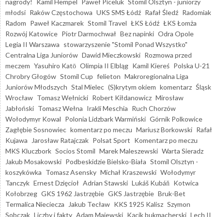
nagrody!
Kamil Hempel
Paweł Piceluk
Stomil Olsztyn - juniorzy
młodsi
Raków Częstochowa
UKS SMS Łódź
Rafał Śledź
Radomiak
Radom
Paweł Kaczmarek
Stomil Travel
ŁKS Łódź
ŁKS Łomża
Rozwój Katowice
Piotr Darmochwał
Bez napinki
Odra Opole
Legia II Warszawa
stowarzyszenie "Stomil Ponad Wszystko"
Centralna Liga Juniorów
Dawid Mieczkowski
Rozmowa przed
meczem
Yasuhiro Katō
Olimpia II Elbląg
Kamil Kiereś
Polska U-21
Chrobry Głogów
Stomil Cup
felieton
Makroregionalna Liga
Juniorów Młodszych
Stal Mielec
(S)krytym okiem
komentarz
Śląsk
Wrocław
Tomasz Wełnicki
Robert Kiłdanowicz
Mirosław
Jabłoński
Tomasz Wełna
Irakli Meschia
Ruch Chorzów
Wołodymyr Kowal
Polonia Lidzbark Warmiński
Górnik Polkowice
Zagłębie Sosnowiec
komentarz po meczu
Mariusz Borkowski
Rafał
Kujawa
Jarosław Ratajczak
Polsat Sport
Komentarz po meczu
MKS Kluczbork
Socios Stomil
Marek Maleszewski
Warta Sieradz
Jakub Mosakowski
Podbeskidzie Bielsko-Biała
Stomil Olsztyn -
koszykówka
Tomasz Asensky
Michał Kraszewski
Wołodymyr
Tanczyk
Ernest Dzięcioł
Adrian Stawski
Lukáš Kubáň
Kotwica
Kołobrzeg
GKS 1962 Jastrzębie
GKS Jastrzębie
Bruk-Bet
Termalica Nieciecza
Jakub Tecław
KKS 1925 Kalisz
Szymon
Sobczak
Liczby i fakty
Adam Majewski
Kącik bukmacherski
Lech II