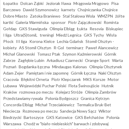
Łopatko
Dolcan Ząbki
Jeziorak Iława
Mrągowia Mrągowo
Pisa
Barczewo
Dawid Szymonowicz
karnety
Chojniczanka Chojnice
Dobre Miasto
Zatoka Braniewo
Stal Stalowa Wola
WMZPN
żółte
kartki
Galeria Warmińska
sponsor
Piotr Zajączkowski
Rominta
Gołdap
GKS Stawiguda
Olimpia Elbląg
Łukta
Resovia
Biskupiec
I liga
Ultra(S)tomiL
treningi
Miedź Legnica
GKS Tychy
Wisła
Płock
III liga
Korona Kielce
Lechia Gdańsk
Stomil Olsztyn -
kobiety
AS Stomil Olsztyn
R-Gol
terminarz
Paweł Alancewicz
Michał Glanowski
Tomasz Ptak
Szymon Kaźmierowski
Górnik
Zabrze
Zagłębie Lubin
Arkadiusz Czarnecki
Orange Sport
Warta
Poznań
Bogdanka Łęczna
Mindaugas Kalonas
Olimpia Olsztynek
Adam Zejer
Pamiętam i nie zapomnę
Górnik Łęczna
Naki Olsztyn
Cracovia
Błękitni Orneta
Piotr Klepczarek
MKS Korsze
Motor
Lubawa
Wojewódzki Puchar Polski
Flota Świnoujście
Hutnik
Kraków
rozmowa po meczu
Kolejarz Stróże
Olimpia Zambrów
Przedstawiamy rywala
Polonia Bydgoszcz
Granica Kętrzyn
Concordia Elbląg
Michał Trzeciakiewicz
Termalica Bruk-Bet
Nieciecza
Rozmowa po meczu
Sandecja Nowy Sącz
Wiktor
Biedrzycki
Bartoszyce
GKS Katowice
GKS Bełchatów
Polonia
Warszawa
Chodź w "biało-niebieskich" barwach i zdobywaj