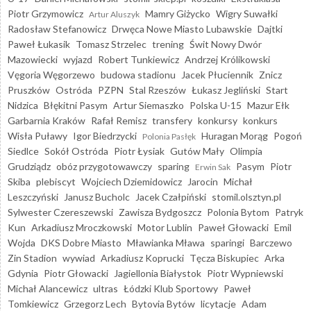
Piotr Grzymowicz
Mamry Giżycko
Wigry Suwałki
Artur Aluszyk
Radosław Stefanowicz
Drwęca Nowe Miasto Lubawskie
Dajtki
Paweł Łukasik
Tomasz Strzelec
trening
Świt Nowy Dwór
Mazowiecki
wyjazd
Robert Tunkiewicz
Andrzej Królikowski
Vęgoria Węgorzewo
budowa stadionu
Jacek Płuciennik
Znicz
Pruszków
Ostróda
PZPN
Stal Rzeszów
Łukasz Jegliński
Start
Nidzica
Błękitni Pasym
Artur Siemaszko
Polska U-15
Mazur Ełk
Garbarnia Kraków
Rafał Remisz
transfery
konkursy
konkurs
Wisła Puławy
Igor Biedrzycki
Huragan Morąg
Pogoń
Polonia Pasłęk
Siedlce
Sokół Ostróda
Piotr Łysiak
Gutów Mały
Olimpia
Grudziądz
obóz przygotowawczy
sparing
Pasym
Piotr
Erwin Sak
Skiba
plebiscyt
Wojciech Dziemidowicz
Jarocin
Michał
Leszczyński
Janusz Bucholc
Jacek Czałpiński
stomil.olsztyn.pl
Sylwester Czereszewski
Zawisza Bydgoszcz
Polonia Bytom
Patryk
Kun
Arkadiusz Mroczkowski
Motor Lublin
Paweł Głowacki
Emil
Wojda
DKS Dobre Miasto
Mławianka Mława
sparingi
Barczewo
Zin Stadion
wywiad
Arkadiusz Koprucki
Tęcza Biskupiec
Arka
Gdynia
Piotr Głowacki
Jagiellonia Białystok
Piotr Wypniewski
Michał Alancewicz
ultras
Łódzki Klub Sportowy
Paweł
Tomkiewicz
Grzegorz Lech
Bytovia Bytów
licytacje
Adam