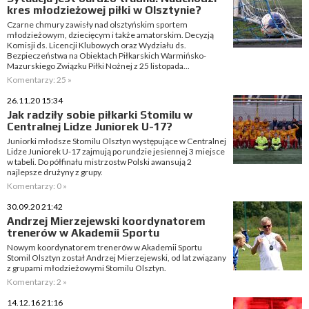
kres młodzieżowej piłki w Olsztynie?
Czarne chmury zawisły nad olsztyńskim sportem
młodzieżowym, dziecięcym i także amatorskim. Decyzją
Komisji ds. Licencji Klubowych oraz Wydziału ds.
Bezpieczeństwa na Obiektach Piłkarskich Warmińsko-
Mazurskiego Związku Piłki Nożnej z 25 listopada...
Komentarzy: 25 »
26.11.20 15:34
Jak radziły sobie piłkarki Stomilu w
Centralnej Lidze Juniorek U-17?
Juniorki młodsze Stomilu Olsztyn występujące w Centralnej
Lidze Juniorek U-17 zajmują po rundzie jesiennej 3 miejsce
w tabeli. Do półfinału mistrzostw Polski awansują 2
najlepsze drużyny z grupy.
Komentarzy: 0 »
30.09.20 21:42
Andrzej Mierzejewski koordynatorem
trenerów w Akademii Sportu
Nowym koordynatorem trenerów w Akademii Sportu
Stomil Olsztyn został Andrzej Mierzejewski, od lat związany
z grupami młodzieżowymi Stomilu Olsztyn.
Komentarzy: 2 »
14.12.16 21:16