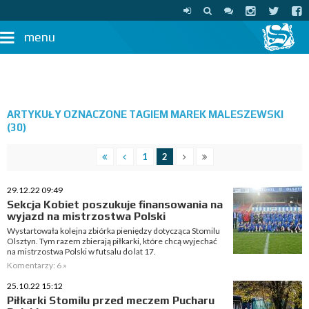
menu
ARTYKUŁY OZNACZONE TAGIEM MAREK MALESZEWSKI
(30)
1
2
29.12.22 09:49
Sekcja Kobiet poszukuje finansowania na
wyjazd na mistrzostwa Polski
Wystartowała kolejna zbiórka pieniędzy dotycząca Stomilu
Olsztyn. Tym razem zbierają piłkarki, które chcą wyjechać
na mistrzostwa Polski w futsalu do lat 17.
Komentarzy: 6 »
25.10.22 15:12
Piłkarki Stomilu przed meczem Pucharu