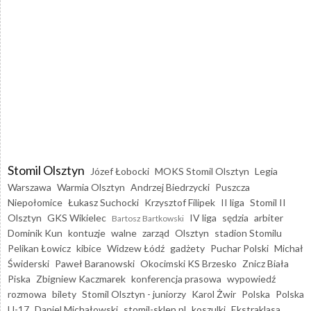
Stomil Olsztyn
Józef Łobocki
MOKS Stomil Olsztyn
Legia
Warszawa
Warmia Olsztyn
Andrzej Biedrzycki
Puszcza
Niepołomice
Łukasz Suchocki
Krzysztof Filipek
II liga
Stomil II
Olsztyn
GKS Wikielec
IV liga
sędzia
arbiter
Bartosz Bartkowski
Dominik Kun
kontuzje
walne
zarząd
Olsztyn
stadion Stomilu
Pelikan Łowicz
kibice
Widzew Łódź
gadżety
Puchar Polski
Michał
Świderski
Paweł Baranowski
Okocimski KS Brzesko
Znicz Biała
Piska
Zbigniew Kaczmarek
konferencja prasowa
wypowiedź
rozmowa
bilety
Stomil Olsztyn - juniorzy
Karol Żwir
Polska
Polska
U-17
Daniel Michałowski
stomil-sklep.pl
koszulki
Ekstraklasa