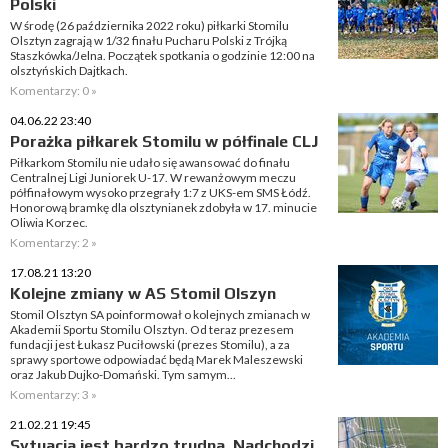
Polski
W środę (26 października 2022 roku) piłkarki Stomilu
Olsztyn zagrają w 1/32 finału Pucharu Polski z Trójką
Staszkówka/Jelna. Początek spotkania o godzinie 12:00 na
olsztyńskich Dajtkach.
Komentarzy: 0 »
04.06.22 23:40
Porażka piłkarek Stomilu w półfinale CLJ
Piłkarkom Stomilu nie udało się awansować do finału
Centralnej Ligi Juniorek U-17. W rewanżowym meczu
półfinałowym wysoko przegrały 1:7 z UKS-em SMS Łódź.
Honorową bramkę dla olsztynianek zdobyła w 17. minucie
Oliwia Korzec.
Komentarzy: 2 »
17.08.21 13:20
Kolejne zmiany w AS Stomil Olszyn
Stomil Olsztyn SA poinformował o kolejnych zmianach w
Akademii Sportu Stomilu Olsztyn. Od teraz prezesem
fundacji jest Łukasz Puciłowski (prezes Stomilu), a za
sprawy sportowe odpowiadać będą Marek Maleszewski
oraz Jakub Dujko-Domański. Tym samym...
Komentarzy: 3 »
21.02.21 19:45
Sytuacja jest bardzo trudna. Nadchodzi