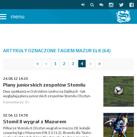
menu
ARTYKUŁY OZNACZONE TAGIEM MAZUR EŁK (64)
1
2
3
4
24.08.12 14:20
Plany juniorskich zespołów Stomilu
Dwa spotkania w Ostródzie i jedno na Dajtkach - tak
wyglądają plany juniorskich zespołów Stomilu Olsztyn.
Komentarzy: 0 »
02.06.12 14:58
Stomil II wygrał z Mazurem
Piłkarze Stomilu II Olsztyn wygrali w meczu 28. kolejki
czwartej ligi z Mazurem Ełk 3:2 (1:2). Bramki dla "biało-