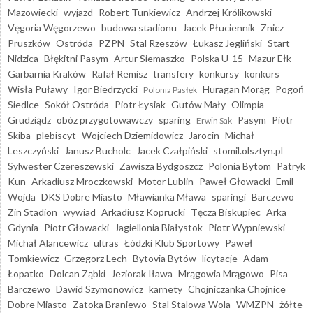
Mazowiecki
wyjazd
Robert Tunkiewicz
Andrzej Królikowski
Vęgoria Węgorzewo
budowa stadionu
Jacek Płuciennik
Znicz
Pruszków
Ostróda
PZPN
Stal Rzeszów
Łukasz Jegliński
Start
Nidzica
Błękitni Pasym
Artur Siemaszko
Polska U-15
Mazur Ełk
Garbarnia Kraków
Rafał Remisz
transfery
konkursy
konkurs
Wisła Puławy
Igor Biedrzycki
Huragan Morąg
Pogoń
Polonia Pasłęk
Siedlce
Sokół Ostróda
Piotr Łysiak
Gutów Mały
Olimpia
Grudziądz
obóz przygotowawczy
sparing
Pasym
Piotr
Erwin Sak
Skiba
plebiscyt
Wojciech Dziemidowicz
Jarocin
Michał
Leszczyński
Janusz Bucholc
Jacek Czałpiński
stomil.olsztyn.pl
Sylwester Czereszewski
Zawisza Bydgoszcz
Polonia Bytom
Patryk
Kun
Arkadiusz Mroczkowski
Motor Lublin
Paweł Głowacki
Emil
Wojda
DKS Dobre Miasto
Mławianka Mława
sparingi
Barczewo
Zin Stadion
wywiad
Arkadiusz Koprucki
Tęcza Biskupiec
Arka
Gdynia
Piotr Głowacki
Jagiellonia Białystok
Piotr Wypniewski
Michał Alancewicz
ultras
Łódzki Klub Sportowy
Paweł
Tomkiewicz
Grzegorz Lech
Bytovia Bytów
licytacje
Adam
Łopatko
Dolcan Ząbki
Jeziorak Iława
Mrągowia Mrągowo
Pisa
Barczewo
Dawid Szymonowicz
karnety
Chojniczanka Chojnice
Dobre Miasto
Zatoka Braniewo
Stal Stalowa Wola
WMZPN
żółte