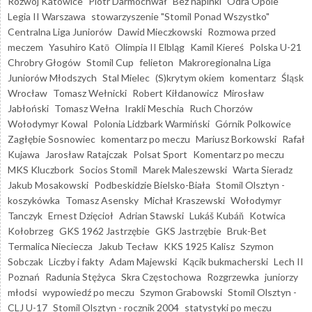
Rozwój Katowice
Piotr Darmochwał
Bez napinki
Odra Opole
Legia II Warszawa
stowarzyszenie "Stomil Ponad Wszystko"
Centralna Liga Juniorów
Dawid Mieczkowski
Rozmowa przed
meczem
Yasuhiro Katō
Olimpia II Elbląg
Kamil Kiereś
Polska U-21
Chrobry Głogów
Stomil Cup
felieton
Makroregionalna Liga
Juniorów Młodszych
Stal Mielec
(S)krytym okiem
komentarz
Śląsk
Wrocław
Tomasz Wełnicki
Robert Kiłdanowicz
Mirosław
Jabłoński
Tomasz Wełna
Irakli Meschia
Ruch Chorzów
Wołodymyr Kowal
Polonia Lidzbark Warmiński
Górnik Polkowice
Zagłębie Sosnowiec
komentarz po meczu
Mariusz Borkowski
Rafał
Kujawa
Jarosław Ratajczak
Polsat Sport
Komentarz po meczu
MKS Kluczbork
Socios Stomil
Marek Maleszewski
Warta Sieradz
Jakub Mosakowski
Podbeskidzie Bielsko-Biała
Stomil Olsztyn -
koszykówka
Tomasz Asensky
Michał Kraszewski
Wołodymyr
Tanczyk
Ernest Dzięcioł
Adrian Stawski
Lukáš Kubáň
Kotwica
Kołobrzeg
GKS 1962 Jastrzębie
GKS Jastrzębie
Bruk-Bet
Termalica Nieciecza
Jakub Tecław
KKS 1925 Kalisz
Szymon
Sobczak
Liczby i fakty
Adam Majewski
Kącik bukmacherski
Lech II
Poznań
Radunia Stężyca
Skra Częstochowa
Rozgrzewka
juniorzy
młodsi
wypowiedź po meczu
Szymon Grabowski
Stomil Olsztyn -
CLJ U-17
Stomil Olsztyn - rocznik 2004
statystyki po meczu