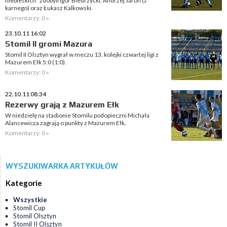
niebieskich" zdobyli Igor Biedrzycki, Andrzej Jaroń (z
karnego) oraz Łukasz Kalkowski.
Komentarzy: 0 »
23.10.11 16:02
Stomil II gromi Mazura
Stomil II Olsztyn wygrał w meczu 13. kolejki czwartej ligi z
Mazurem Ełk 5:0 (1:0).
Komentarzy: 0 »
22.10.11 08:34
Rezerwy grają z Mazurem Ełk
W niedzielę na stadionie Stomilu podopieczni Michała
Alancewicza zagrają o punkty z Mazurem Ełk.
Komentarzy: 0 »
WYSZUKIWARKA ARTYKUŁÓW
Kategorie
Wszystkie
Stomil Cup
Stomil Olsztyn
Stomil II Olsztyn