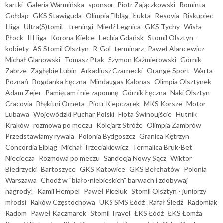
kartki
Galeria Warmińska
sponsor
Piotr Zajączkowski
Rominta
Gołdap
GKS Stawiguda
Olimpia Elbląg
Łukta
Resovia
Biskupiec
I liga
Ultra(S)tomiL
treningi
Miedź Legnica
GKS Tychy
Wisła
Płock
III liga
Korona Kielce
Lechia Gdańsk
Stomil Olsztyn -
kobiety
AS Stomil Olsztyn
R-Gol
terminarz
Paweł Alancewicz
Michał Glanowski
Tomasz Ptak
Szymon Kaźmierowski
Górnik
Zabrze
Zagłębie Lubin
Arkadiusz Czarnecki
Orange Sport
Warta
Poznań
Bogdanka Łęczna
Mindaugas Kalonas
Olimpia Olsztynek
Adam Zejer
Pamiętam i nie zapomnę
Górnik Łęczna
Naki Olsztyn
Cracovia
Błękitni Orneta
Piotr Klepczarek
MKS Korsze
Motor
Lubawa
Wojewódzki Puchar Polski
Flota Świnoujście
Hutnik
Kraków
rozmowa po meczu
Kolejarz Stróże
Olimpia Zambrów
Przedstawiamy rywala
Polonia Bydgoszcz
Granica Kętrzyn
Concordia Elbląg
Michał Trzeciakiewicz
Termalica Bruk-Bet
Nieciecza
Rozmowa po meczu
Sandecja Nowy Sącz
Wiktor
Biedrzycki
Bartoszyce
GKS Katowice
GKS Bełchatów
Polonia
Warszawa
Chodź w "biało-niebieskich" barwach i zdobywaj
nagrody!
Kamil Hempel
Paweł Piceluk
Stomil Olsztyn - juniorzy
młodsi
Raków Częstochowa
UKS SMS Łódź
Rafał Śledź
Radomiak
Radom
Paweł Kaczmarek
Stomil Travel
ŁKS Łódź
ŁKS Łomża