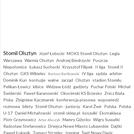
Stomil Olsztyn
Józef Łobocki
MOKS Stomil Olsztyn
Legia
Warszawa
Warmia Olsztyn
Andrzej Biedrzycki
Puszcza
Niepołomice
Łukasz Suchocki
Krzysztof Filipek
II liga
Stomil II
Olsztyn
GKS Wikielec
IV liga
sędzia
arbiter
Bartosz Bartkowski
Dominik Kun
kontuzje
walne
zarząd
Olsztyn
stadion Stomilu
Pelikan Łowicz
kibice
Widzew Łódź
gadżety
Puchar Polski
Michał
Świderski
Paweł Baranowski
Okocimski KS Brzesko
Znicz Biała
Piska
Zbigniew Kaczmarek
konferencja prasowa
wypowiedź
rozmowa
bilety
Stomil Olsztyn - juniorzy
Karol Żwir
Polska
Polska
U-17
Daniel Michałowski
stomil-sklep.pl
koszulki
Ekstraklasa
Piotr Grzymowicz
Mamry Giżycko
Wigry Suwałki
Artur Aluszyk
Radosław Stefanowicz
Drwęca Nowe Miasto Lubawskie
Dajtki
Paweł Łukasik
Tomasz Strzelec
trening
Świt Nowy Dwór